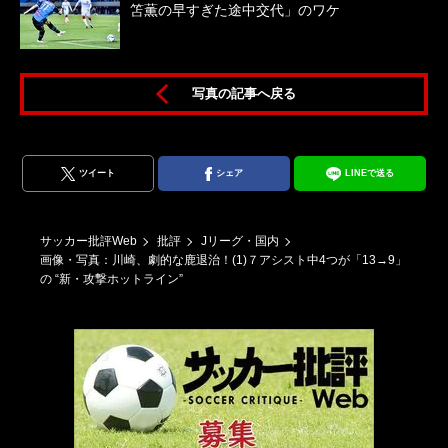
笘薫の早すぎた途中交代」のワケ
写真の記事へ戻る
ツイート
シェア
LINEで送る
怜
サッカー批評Web
批評
Jリーグ・国内
画像・写真：川崎、劇的な鹿退治！(1)７アシスト中4つが「13→9」
の “新・攻撃ホットライン”