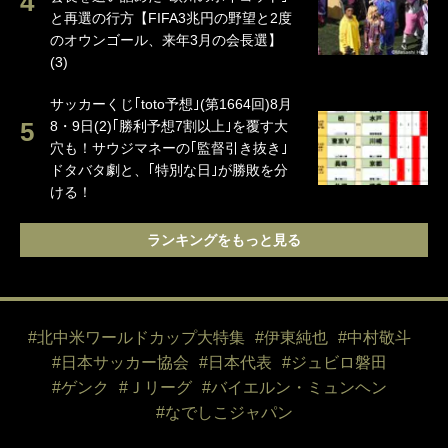
と再選の行方【FIFA3兆円の野望と2度
のオウンゴール、来年3月の会長選】
(3)
サッカーくじ｢toto予想｣(第1664回)8月
8・9日(2)｢勝利予想7割以上｣を覆す大
穴も！サウジマネーの｢監督引き抜き｣
ドタバタ劇と、｢特別な日｣が勝敗を分
ける！
ランキングをもっと見る
#北中米ワールドカップ大特集
#伊東純也
#中村敬斗
#日本サッカー協会
#日本代表
#ジュビロ磐田
#ゲンク
#Ｊリーグ
#バイエルン・ミュンヘン
#なでしこジャパン