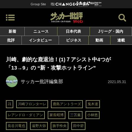
Group Site
新着
ニュース
日本代表
Jリーグ・国内
批評
インタビュー
ビジネス
動画
連載
川崎、劇的な鹿退治！(1)７アシスト中4つが
「13→9」の “新・攻撃ホットライン”
サッカー批評編集部
2021.05.31
J1
川崎フロンターレ
鹿島アントラーズ
鬼木達
レアンドロ・ダミアン
家長昭博
三笘薫
小林悠
長谷川竜也
遠野大弥
旗手怜央
田中碧