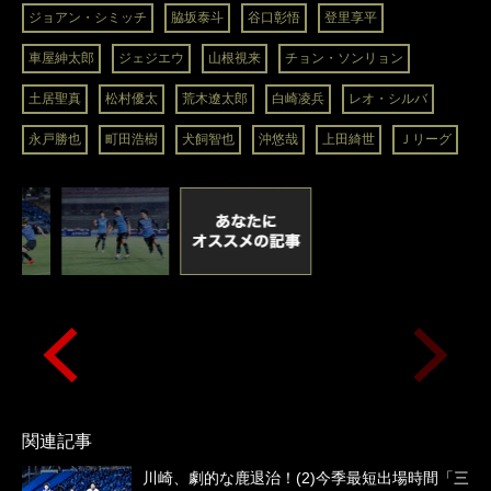
ジョアン・シミッチ
脇坂泰斗
谷口彰悟
登里享平
車屋紳太郎
ジェジエウ
山根視来
チョン・ソンリョン
土居聖真
松村優太
荒木遼太郎
白崎凌兵
レオ・シルバ
永戸勝也
町田浩樹
犬飼智也
沖悠哉
上田綺世
Ｊリーグ
関連記事
川崎、劇的な鹿退治！(2)今季最短出場時間「三