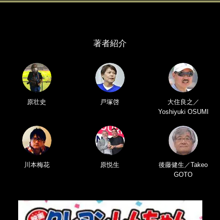
著者紹介
原壮史
戸塚啓
大住良之／
Yoshiyuki OSUMI
川本梅花
原悦生
後藤健生／Takeo
GOTO