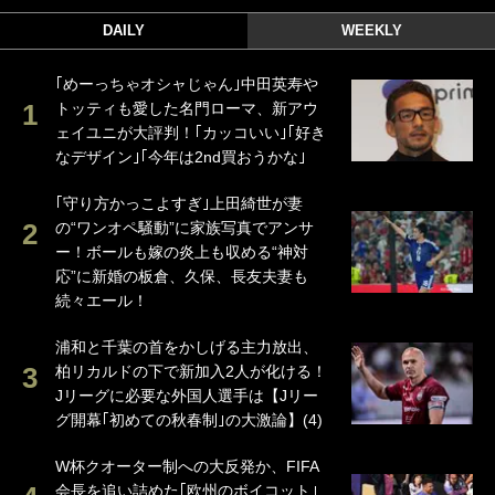
DAILY
WEEKLY
｢めーっちゃオシャじゃん｣中田英寿や
トッティも愛した名門ローマ、新アウ
ェイユニが大評判！｢カッコいい｣｢好き
なデザイン｣｢今年は2nd買おうかな｣
｢守り方かっこよすぎ｣上田綺世が妻
の“ワンオペ騒動”に家族写真でアンサ
ー！ボールも嫁の炎上も収める“神対
応”に新婚の板倉、久保、長友夫妻も
続々エール！
浦和と千葉の首をかしげる主力放出、
柏リカルドの下で新加入2人が化ける！
Jリーグに必要な外国人選手は【Jリー
グ開幕｢初めての秋春制｣の大激論】(4)
W杯クオーター制への大反発か、FIFA
会長を追い詰めた｢欧州のボイコット｣