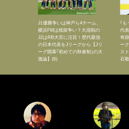
J1優勝争いは神戸ら4チーム、
｢も
横浜FMは残留争い？大混戦の
代表
J2はRB大宮に注目！歴代最強
奇
の日本代表をJリーグから【Jリ
ー
ーグ開幕｢初めての秋春制｣の大
スト
激論】(6)
石敬