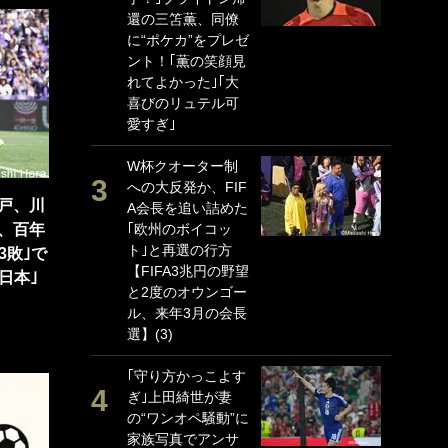
還の三笘薫、同僚
P
に“ポケカ”をプレゼ
G
ント！｢薫の笑顔見
｢
れてよかった｣｢大
る
喜びのリュテル可
上
愛すぎ｣
か
W杯クオーター制
｢
への大反発か、FIF
笑
戸、川
A会長を追い詰めた
戦
、百年
｢欧州のボイコッ
シ
ト｣と再選の行方
口
3敗｣で
【FIFA3兆円の野望
テ
日本｣
と2度のオウンゴー
全
ル、来年3月の会長
ケ
選】(3)
ぎ
｢守り方かっこよす
｢
ぎ｣上田綺世が妻
だ
の“ワンオペ騒動”に
表
家族写真でアンサ
ペ