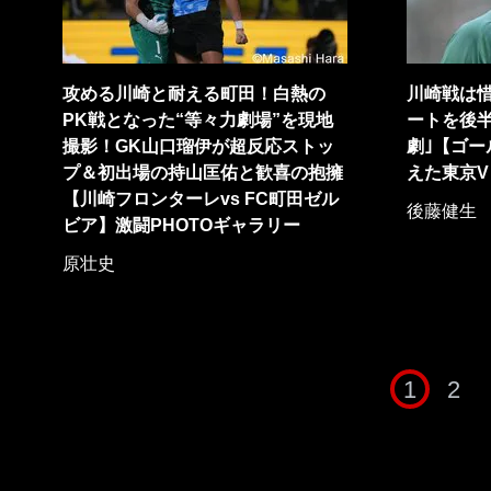
攻める川崎と耐える町田！白熱の
川崎戦は
PK戦となった“等々力劇場”を現地
ートを後半
撮影！GK山口瑠伊が超反応ストッ
劇｣【ゴー
プ＆初出場の持山匡佑と歓喜の抱擁
えた東京V
【川崎フロンターレvs FC町田ゼル
後藤健生
ビア】激闘PHOTOギャラリー
原壮史
1
2