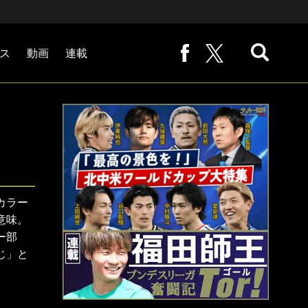
ス
動画
連載
熊崎敬の「路地から始まる処世術」
下田恒幸の「10倍面白くなるサッカー中継の見方」
サッカー批評PHOTOギャラリー「ピッチの焦点」
後藤健生の「蹴球放浪記」
原悦生PHOTOギャラリー「サッカー遠近」
「だれかに言いたくなる記録」
福田師王「ブンデスリーガ奮闘記 Tor!」
大住良之の「この世界のコーナーエリアから」
カラー
意味。
ー部
じ」と