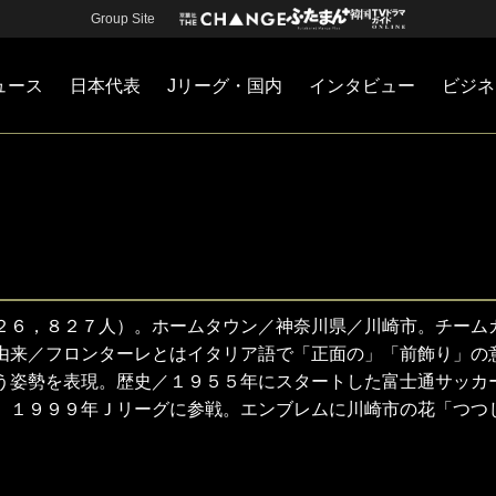
Group Site
ュース
日本代表
Jリーグ・国内
インタビュー
ビジネ
・国内
カー
ネジメント
Jリーグ・国内
戦術
注目選手
海外サッカー
監督
マネー
チームマネジメント
日本代表
２６，８２７人）。ホームタウン／神奈川県／川崎市。チーム
由来／フロンターレとはイタリア語で「正面の」「前飾り」の
う姿勢を表現。歴史／１９５５年にスタートした富士通サッカ
。１９９９年Ｊリーグに参戦。エンブレムに川崎市の花「つつ