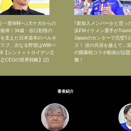
う一度W杯へ｣大ケガからの
｢新加入メンバーかと思っ
復帰！34歳・谷口彰悟の
浜FMイケメン選手がTravis
跡を支えた日本資本のベルギ
Japanのセンターで完璧T
クラブ、次なる野望はW杯ベ
ズ！ 涙の共演を越えて…
8【シント＝トロイデン立
の開幕戦コラボ動画が話題
之CEOの世界戦略】(2)
騰！
著者紹介