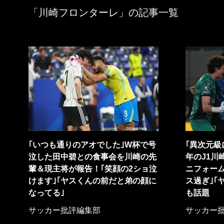
「川崎フロンターレ」の記事一覧
｢いつも通りのアオでした｣W杯で号
｢異次元級
泣した田中碧との食事会を川崎の先
年のJ1川
輩＆現主将が報告！｢笑顔の2ショ泣
ニフォー
けます｣｢ヤスくんの前だと弟の顔に
ス過ぎ｣｢
なってる｣
も話題
サッカー批評編集部
サッカー