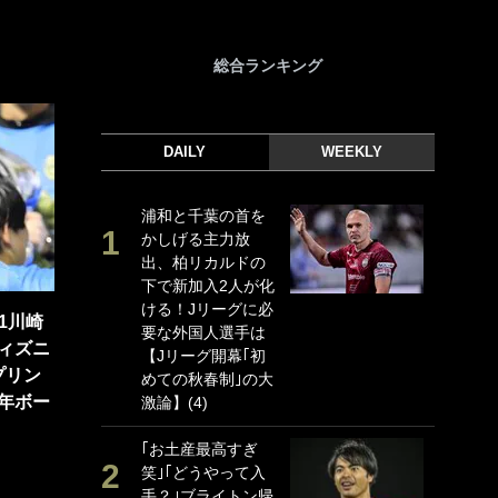
総合ランキング
DAILY
WEEKLY
浦和と千葉の首を
｢
かしげる主力放
｢
出、柏リカルドの
ド
下で新加入2人が化
日
ける！Jリーグに必
ン
1川崎
要な外国人選手は
ー
ィズニ
【Jリーグ開幕｢初
事
プリン
めての秋春制｣の大
｢
年ボー
激論】(4)
な
｢お土産最高すぎ
｢
笑｣｢どうやって入
w
手？｣ブライトン帰
世