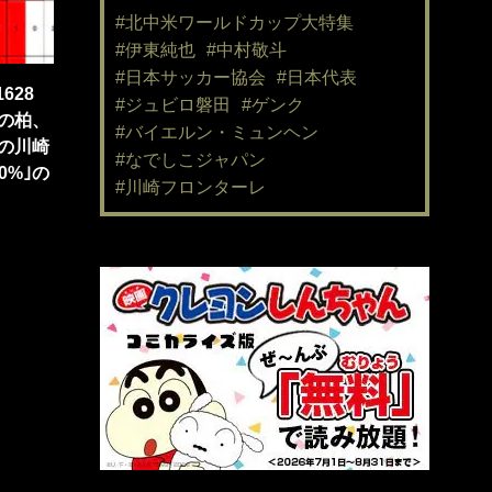
#北中米ワールドカップ大特集
#伊東純也
#中村敬斗
#日本サッカー協会
#日本代表
628
#ジュビロ磐田
#ゲンク
敗の柏、
#バイエルン・ミュンヘン
の川崎
#なでしこジャパン
0%｣の
#川崎フロンターレ