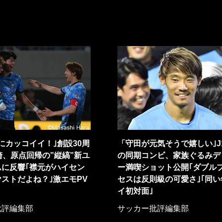
にカッコイイ！｣創設30周
「守田が元気そうで嬉しい｣J
崎、原点回帰の”縦縞”新ユ
の同期コンビ、家族ぐるみデ
ムに反響｢襟元がハイセン
ー満喫ショット公開｢ダブル
ヤストだよね？｣激エモPV
セスは反則級の可愛さ｣｢同い
イ初対面｣
批評編集部
サッカー批評編集部