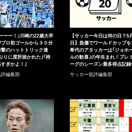
ーーー！｣川崎の22歳大卒
【サッカー今日は何の日？5月
がプロ初ゴールから３０分
日】負傷でワールドカップを
衝撃のハットトリック達
希代のアタッカーは｢ジョホ
ぶりに度肝抜かれた｣｢持
ルの歓喜｣の年生まれ！プレ
すぎかよ！｣
ーグのシーズン最多得点記録
批評編集部
サッカー批評編集部