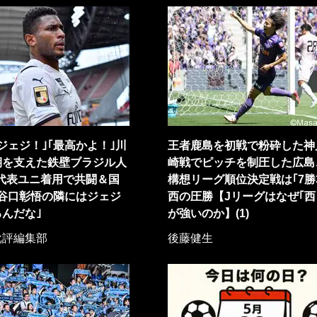
ジェジ！｣｢最高かよ！｣川
王者鹿島を初戦で粉砕した神
期を支えた鉄壁ブラジル人
崎戦でピッチを制圧した広島
代表ユニ着用で共闘＆国
構想リーグ順位決定戦は｢7勝
｢谷口彰悟の隣にはジェジ
西の圧勝【Jリーグはなぜ｢西
んだな｣
が強いのか】(1)
批評編集部
後藤健生