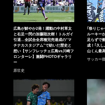
広島が鮮やか2発！躍動の中村草太
｢祭りじゃ
と右足一閃の加藤陸次樹！トルガイ
ルーキー
引退…全試合全席種完売達成の“マ
足らずで
チナカスタジアム”で紡いだ歴史と
成！｢久し
想い【サンフレッチェ広島vs川崎フ
山くん最高
ロンターレ】激闘PHOTOギャラリ
サッカー
ー
原壮史