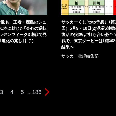
惜敗も、王者・鹿島のシュ
サッカーくじ｢toto予想｣（第1
1本に封じた｢会心の逆転
回）5月9・10日(2)泥沼6連
ルデンウィーク3連戦で見
復活の狼煙は“打ち合い必至”
｢進化の兆し｣】(1)
戦で、東京ダービーは｢確率8
結果へ
サッカー批評編集部
3
4
5
186
…