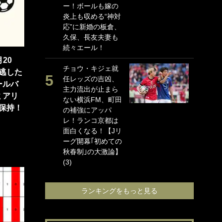
ー！ボールも嫁の
海
炎上も収める“神対
イ
応”に新婚の板倉、
っ
久保、長友夫妻も
的
続々エール！
｢
20
チョウ・キジェ就
笑
逃した
任レッズの吉凶、
手
ールバ
主力流出が止まら
還
ミアリ
ない横浜FM、町田
に
保持！
の補強にアッパ
ン
レ！ランコ京都は
れ
面白くなる！【Jリ
喜
ーグ開幕｢初めての
愛
秋春制｣の大激論】
(3)
ランキングをもっと見る