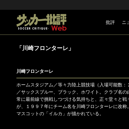
批評
ニ
Jリーグ
戦術
注目選手
海外サッ
監督
マネー
チームマ
日本代表
「川崎フロンターレ」
川崎フロンターレ
ホームスタジアム／等々力陸上競技場（入場可能数：
／サックスブルー、ブラック、ホワイト。クラブ名の
常に最前線で挑戦しつづける気持ちと、正々堂々と戦
が、１９９７年にチーム名を川崎フロンターレに改称
マスコットの「イルカ」が描かれている。