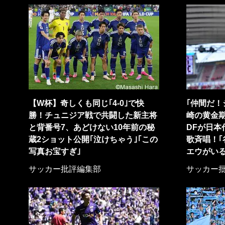
【W杯】奇しくも同じ｢4-0｣で快
｢仲間だ！
勝！チュニジア戦で共闘した新主将
崎の黄金
と背番号7、あどけない10年前の秘
DFが日本
蔵2ショット公開｢泣けちゃう｣｢この
歌斉唱！
写真お宝すぎ｣
エウがいる
サッカー批評編集部
サッカー