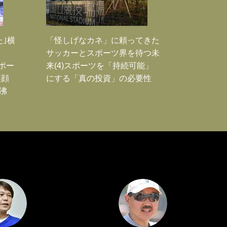
た｣横
「怪しげなカネ」に頼ってきた
サッカーとスポーツ界を待つ未
Jポー
来(4)スポーツを「持続可能」
笑顔
にする「真の投資」の必要性
沸