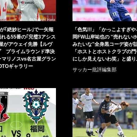
が｢絶妙ヒール｣で一矢報
「色気!!!」「かっこよすぎ
れる55番の｢完璧3アシス
岡FW山岸祐也の “売れない
古屋がアウェイ先勝【ルヴ
みたいな”全身黒コーデ姿が
プ プライムラウンド準決
「ホストとホストクラブの門
･マリノスvs名古屋グラン
にしか見えないわ笑」と盛り
OTOギャラリー
サッカー批評編集部