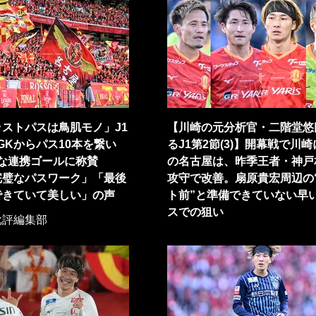
ストパスは鳥肌モノ」J1
【川崎の元分析官・二階堂悠
GKからパス10本を繋い
るJ1第2節(3)】開幕戦で川
麗な連携ゴールに称賛
の名古屋は、昨季王者・神戸
完璧なパスワーク」「最後
攻守で改善。扇原貴宏周辺の
できていて美しい」の声
ト前”と準備できていない早
スでの狙い
批評編集部