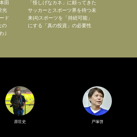
｣本田
「怪しげなカネ」に頼ってきた
蛍光
サッカーとスポーツ界を待つ未
ード
来(4)スポーツを「持続可能」
なの
にする「真の投資」の必要性
わ｣
原壮史
戸塚啓