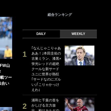
総合ランキング
DAILY
WEEKLY
｢なんじゃこりゃあ
｢
ああ！｣本田圭佑の
｢
古巣ミラン、漆黒×
ド
蛍光レッドの超絶
日
FW山
クールな新サード
ン
タ
ユニに世界が熱狂
ー
満載ツー
｢サードなのにズル
事
似合い
い｣｢こりゃかっけ
｢
えわ｣
な
浦和と千葉の首を
｢
かしげる主力放
w
出、柏リカルドの
世