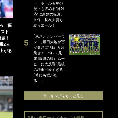
ー！ボールも嫁の
に
炎上も収める“神対
ン
応”に新婚の板倉、
れ
久保、長友夫妻も
喜
やろ」福
続々エール！
愛
ホスト
｢あざとナンバーワ
浦
話題！
ン！｣鎌田大地が冨
か
番2人
安健洋に“肩組み頭
出
上がる
乗せ”!?｢パレス兄
下
弟｣爆誕の歓迎ムー
け
ビーに大反響｢最後
要
の鎌田可愛すぎる｣
【
｢粋にも程があ
め
る！」
激論
ランキングをもっと見る
#北中米ワールドカップ大特集