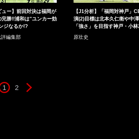
ビュー】前回対決は福岡が
【J1分析】「福岡対神戸」C
の完勝!!浦和は“ユンカー効
演(2)目標は北本久仁衛や中
ンジなるか!?
「強さ」を目指す神戸・小林
批評編集部
原壮史
1
2