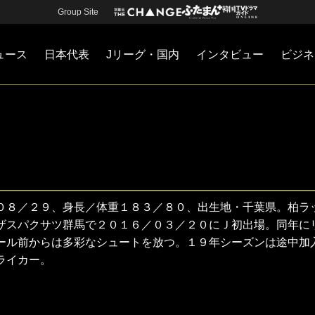
Group Site
ュース
日本代表
Jリーグ・国内
インタビュー
ビジネ
・国内
カー
ネジメント
Jリーグ・国内
戦術
注目選手
海外サッカー
監督
マネー
チームマネジメント
日本代表
０８／２９、身長／体重１８３／８０、出生地・千葉県。柏ラ
ザスパクサツ群馬で２０１６／０３／２０にＪ初出場。同年に
ール前からは多彩なシュートを放つ。１９年シーズンは途中加
ライカー。