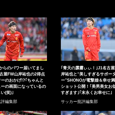
ンからのパワー届いてまし
｢青天の霹靂ぃぃ！｣J1名古屋
名古屋FW山岸祐也の2得点
岸祐也と“美しすぎるサポー
ーのおかげ!?｢ちゃんと
ー”SHONOが電撃婚＆幸せ
ューの画面になっているの
ショット公開！｢美男美女お
い(笑)｣
すぎます｣｢末永くお幸せに｣
批評編集部
サッカー批評編集部