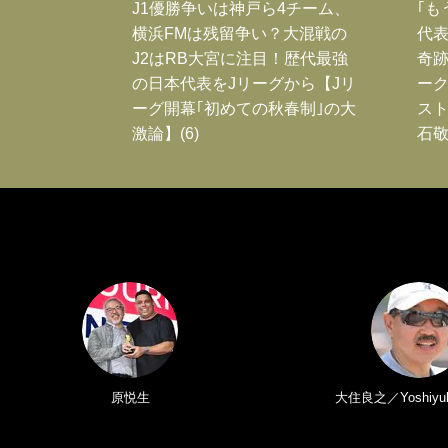
J1優勝争いは神戸ら4チーム、
｢も
横浜FMは残留争い？大混戦の
代表
J2はRB大宮に注目！歴代最強
奇
の日本代表をJリーグから【Jリ
ー
ーグ開幕｢初めての秋春制｣の大
スト
激論】(6)
石敬
原悦生
大住良之／Yoshiyuk