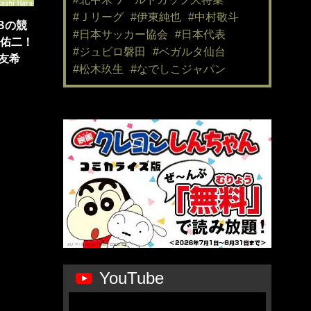
#Ｊリーグ
#伊東純也
#中村敬斗
Bの競
#日本サッカー協会
#日本代表
澤佑二！
#ジュビロ磐田
#ベガルタ仙台
友希
#松木玖生
#なでしこジャパン
YouTube