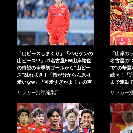
「山ピースしまくり」「ハセケンの
「山岸のラ
山ピース!?」J1名古屋FW山岸祐也
名古屋の“
の待望の今季初ゴールから“山ピー
で”の華
ス”乱れ咲き！「指が分からん原可
続々！「
愛いなw」「可愛すぎかよ！」の声
まで連動
サッカー批評編集部
サッカー