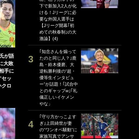
下で新加入2人が化
P
ける！Jリーグに必
G
要な外国人選手は
｢
【Jリーグ開幕｢初
る
めての秋春制｣の大
上
激論】(4)
か
｢知念さんを煽って
｢
氏が語
たのと同じ人？｣鹿
笑
崎に大敗
島・鈴木優磨、大
戦
相手に
逆転勝利後の“超・
シ
優等生インタビュ
口
“セッ
ー”が話題！｢試合中
テ
いクロ
とのギャップw｣｢礼
全
儀正しいイケメン
ケ
やな」
ぎ
｢守り方かっこよす
｢
ぎ｣上田綺世が妻
笑
の“ワンオペ騒動”に
手
家族写真でアンサ
還