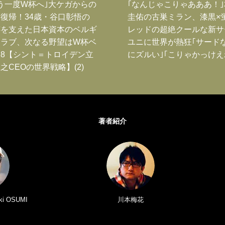
う一度W杯へ｣大ケガからの
｢なんじゃこりゃあああ！
復帰！34歳・谷口彰悟の
圭佑の古巣ミラン、漆黒×
跡を支えた日本資本のベルギ
レッドの超絶クールな新サ
クラブ、次なる野望はW杯ベ
ユニに世界が熱狂｢サード
8【シント＝トロイデン立
にズルい｣｢こりゃかっけえ
之CEOの世界戦略】(2)
著者紹介
i OSUMI
川本梅花