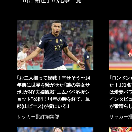
「山岸祐也」の記事一覧
｢お二人揃って観戦！幸せそう〜｣4
｢ロンド
年前に世界を騒がせた｢謎の美女サ
た！｣J1
ポ｣がNY夫婦観戦“エムバペ応援シ
は愛妻パワ
ョット”公開！｢4年の時を経て、旦
インタビ
那(山ピース)が横にいる｣
が素晴らし
サッカー批評編集部
サッカー