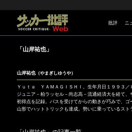
批評
ニ
Jリーグ
戦術
注目選手
海外サッ
監督
マネー
チームマ
日本代表
「山岸祐也」
山岸祐也
（やまぎしゆうや）
Ｙｕｔａ ＹＡＭＡＧＩＳＨＩ。生年月日１９９３／
ジュニア－柏ラッセル－尚志高－流通経済大を経て、
初得点を記録。パスを受けてからの動きが巧みで、ゴ
山形でハットトリックも達成。勢いに乗っているスト