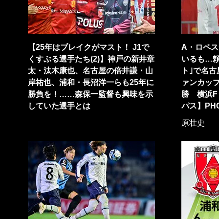
【25年はブレイクがマスト！ J1で
A・ロペス
くすぶる選手たち(2)】神戸の新井章
いるも…頼
太・汰木康也、名古屋の倍井謙・山
ト｣で名
岸祐也、浦和・長沼洋一らも25年に
ァンカッ
勝負を！……森保一監督も興味を示
勝 横浜F
していた選手とは
パス】PH
原壮史