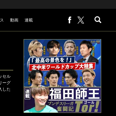
ス
動画
連載
熊崎敬の「路地から始まる処世術」
下田恒幸の「10倍面白くなるサッカー中継の見方」
サッカー批評PHOTOギャラリー「ピッチの焦点」
後藤健生の「蹴球放浪記」
原悦生PHOTOギャラリー「サッカー遠近」
「だれかに言いたくなる記録」
福田師王「ブンデスリーガ奮闘記 Tor!」
大住良之の「この世界のコーナーエリアから」
ッセル
リーグ
入した