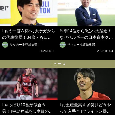
｢もう一度W杯へ｣大ケガから
昨季14位から3位へ大躍進！
の代表復帰！34歳・谷口彰
なぜベルギーの日本資本クラ
悟の奇跡を支えた日本資本の
ブは創設102年目に歴史的快
サッカー批評編集部
サッカー批評編集部
ベルギークラブ、次なる野望
挙を成し遂げられたのか？
2026.06.03
2026.06.03
はW杯ベスト8【シント＝ト
【シント＝トロイデン立石敬
ロイデン立石敬之CEOの世
之CEOの世界戦略】(1)
ニュース
界戦略】(2)
｢やっぱり10番が似合う
｢お土産最高すぎ笑｣｢どうや
男！｣中島翔哉を“3度目の獲
って入手？｣ブライトン帰還