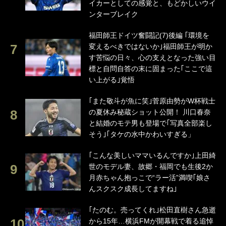
イカーとしての感覚と、もどかしいウイ
ンターブレイク
福田師王ドイツ奮闘記(7)後編 ｢環境を
変えるべきではないか｣福田師王が明か
す苦悩の日々、心の支えとなった強い目
標と自問自答の末に固まった｢ここで這
い上がる｣覚悟
｢また敬斗が魚に笑｣菅原由勢がW杯戦士
の夏休み秘蔵ショット公開！ 川口春奈
と結婚のモテ男も登場で｢写真全部楽し
そう｣｢タケの水中かわいすぎる」
｢こんな美しいママいるんですか｣上田綺
世のモデル妻、故郷・福岡でも生後2か
月赤ちゃん抱っこで“ラー活”満喫｢娘さ
んスクスク成長してますね｣
｢たのむ。売ってくれ｣松田直樹さん急逝
から15年…横浜FMが開幕戦で着る追悼