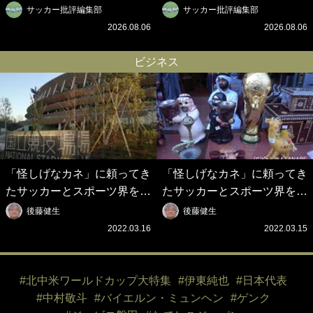
得”ポルティモネンセが歓迎
の三笘薫、同僚に“ポケカ”を
サッカー批評編集部
サッカー批評編集部
アニメーションで背番号10
プレゼント！｢薫の笑顔見れ
2026.08.06
2026.08.06
を披露!? 過去動画も公開｢幸
てよかった｣｢大喜びのリュテ
せだね〜｣｢爽やかイケメン｣
ル可愛すぎ｣
ビジネス
「怪しげなカネ」に頼ってき
「怪しげなカネ」に頼ってき
たサッカーとスポーツ界を待
たサッカーとスポーツ界を待
つ未来(4)スポーツを「持続
つ未来(3)「ロシアン・マネ
後藤健生
後藤健生
可能」にする「真の投資」の
ー」に続く中東の「オイルマ
2022.03.16
2022.03.15
必要性
ネー」の危険性
#北中米ワールドカップ大特集
#伊東純也
#日本代表
#中村敬斗
#バイエルン・ミュンヘン
#ゲンク