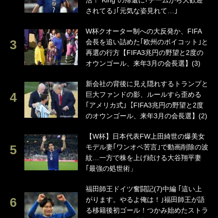
活！“King”の帰還に｢チームから大歓迎
されてる｣｢元気な姿見れて…｣
W杯クオーター制への大反発か、FIFA
会長を追い詰めた｢欧州のボイコット｣と
再選の行方【FIFA3兆円の野望と2度の
オウンゴール、来年3月の会長選】(3)
新会社の背後に見え隠れするトランプと
巨大ファンドの影、ルールすら歪める
｢アメリカ式｣【FIFA3兆円の野望と2度
のオウンゴール、来年3月の会長選】(2)
【W杯】日本代表FW上田綺世の爆美女
モデル妻｢ワンオペ苦言｣で動画削除の波
紋…一方で株を上げ続ける大谷翔平妻
｢最強の処世術」
福田師王ドイツ奮闘記(7)中編 ｢這い上
がります。やるよ俺は！｣福田師王が語
る移籍後初ゴール！つかみ始めたストラ