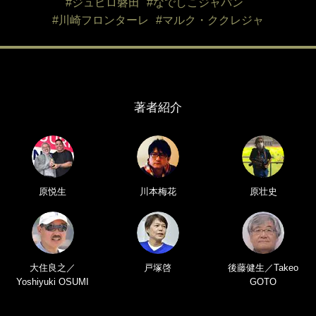
#ジュビロ磐田
#なでしこジャパン
#川崎フロンターレ
#マルク・ククレジャ
著者紹介
原悦生
川本梅花
原壮史
大住良之／
戸塚啓
後藤健生／Takeo
Yoshiyuki OSUMI
GOTO