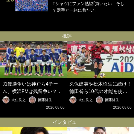
Tシャツにファン熱望｢買いたい…そし
て選手と一緒に着たい｣
批評
J1優勝争いは神戸ら4チー
久保建英や松木玖生に続け！
ム、横浜FMは残留争い？大
徳田誉ら10代の才能を使い
混戦のJ2はRB大宮に注目！
切れないJクラブの課題と、
大住良之
後藤健生
大住良之
後藤健生
歴代最強の日本代表をJリー
｢0円欧州移籍｣撲滅への処方
2026.08.06
2026.08.06
グから【Jリーグ開幕｢初めて
箋【Jリーグ開幕｢初めての秋
の秋春制｣の大激論】(6)
春制｣の大激論】(5)
インタビュー