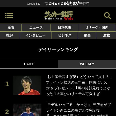
Group Site
新着
ニュース
日本代表
Jリーグ・国内
批評
インタビュー
ビジネス
動画
連載
デイリーランキング
DAILY
WEEKLY
｢お土産最高すぎ笑｣｢どうやって入手？｣
ブライトン帰還の三笘薫、同僚に“ポケ
カ”をプレゼント！｢薫の笑顔見れてよか
った｣｢大喜びのリュテル可愛すぎ｣
｢モデルやってる｣｢かっけぇ｣三笘薫がブ
ライトン新ユニのモデルで完全復