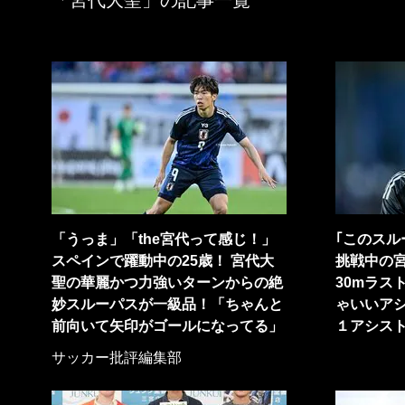
「宮代大聖」の記事一覧
「うっま」「the宮代って感じ！」
｢このスル
スペインで躍動中の25歳！ 宮代大
挑戦中の宮
聖の華麗かつ力強いターンからの絶
30mラス
妙スルーパスが一級品！「ちゃんと
ゃいいア
前向いて矢印がゴールになってる」
１アシスト
サッカー批評編集部