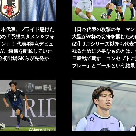
日本代表、プライド懸けた
【日本代表の攻撃のキーマン
戦の「予想スタメン＆フォ
大聖がW杯の切符を掴むため
ン」！ 代表4得点デビュ
(2)】9月シリーズ以降も代表
FW、練習を離脱していた
残るために必要なものとは。
会初出場GKらが先発か
日韓戦で期す「コンセプトに
プレー」とゴールという結果