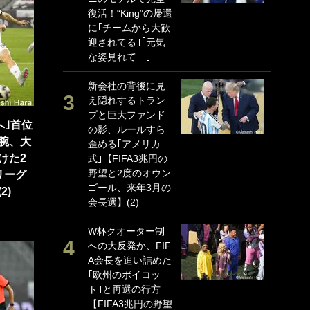
復活！“King”の帰還
P
に｢チームから大歓
G
迎されてる｣｢元気
｢
な姿見れて…｣
る
上
新会社の背後に見
か
え隠れするトラン
プと巨大ファンド
｢
へ｣首位
の影、ルールすら
笑
腕、大
歪める｢アメリカ
戦
けた2
式｣【FIFA3兆円の
シ
野望と2度のオウン
口
リーグ
ゴール、来年3月の
テ
2)
会長選】(2)
全
ケ
W杯クオーター制
ぎ
への大反発か、FIF
A会長を追い詰めた
｢
｢欧州のボイコッ
だ
ト｣と再選の行方
表
【FIFA3兆円の野望
ペ