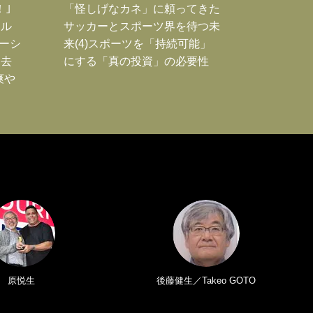
！｣
「怪しげなカネ」に頼ってきた
ポル
サッカーとスポーツ界を待つ未
ーシ
来(4)スポーツを「持続可能」
過去
にする「真の投資」の必要性
爽や
原悦生
後藤健生／Takeo GOTO