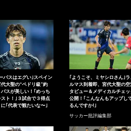
ーパスはエグい｣スペイン
｢ようこそ、ミヤシロさん｣ラ
代大聖の“ペドリ級”約
ルマス到着即、宮代大聖の空
トパスが美しい！｢めっち
タビュー＆メディカルチェッ
シスト！｣３試合で３得点
公開！｢こんなんもアップし
に｢代表で観たいな〜｣
るんですか!｣
サッカー批評編集部