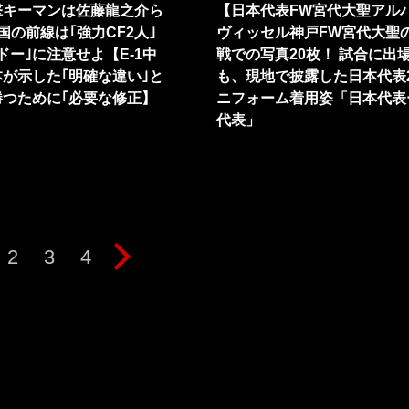
撃キーマンは佐藤龍之介ら
【日本代表FW宮代大聖アル
韓国の前線は｢強力CF2人｣
ヴィッセル神戸FW宮代大聖
ドー｣に注意せよ【E-1中
戦での写真20枚！ 試合に出
が示した｢明確な違い｣と
も、現地で披露した日本代表2
勝つために｢必要な修正】
ニフォーム着用姿「日本代表
代表」
2
3
4