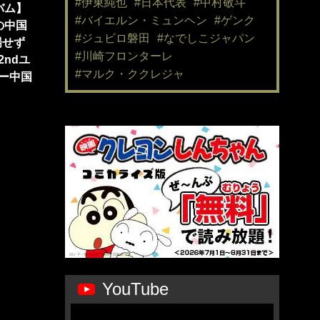
#伊東純也
#日本代表
#中村敬斗
バム】
#バイエルン・ミュンヘン
#ゲンク
の中国
#ジュビロ磐田
#なでしこジャパン
場せず
#川崎フロンターレ
ndユ
#マルク・ククレジャ
ー中国
YouTube