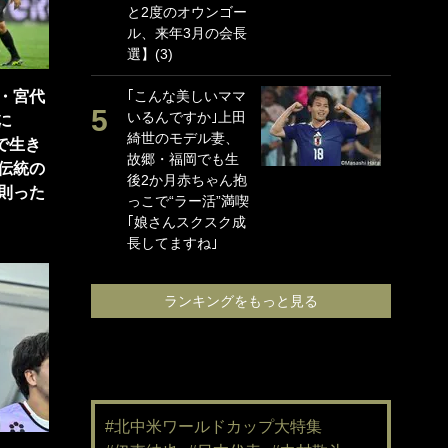
と2度のオウンゴー
海
ル、来年3月の会長
イ
選】(3)
っ
的
・宮代
｢こんな美しいママ
いるんですか｣上田
｢
に
綺世のモデル妻、
て
で生き
故郷・福岡でも生
め
伝統の
後2か月赤ちゃん抱
婚
則った
っこで“ラー活”満喫
と
｢娘さんスクスク成
に
長してますね｣
で
ン
る｣
ランキングをもっと見る
#北中米ワールドカップ大特集