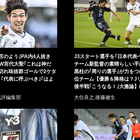
笘のよう｣PA内4人抜き
J3スタート選手を｢日本代表
W宮代大聖｢これは神だ
チーム新監督の素晴らしい手
切れ味抜群ゴールで2ケタ
黒柱の｢周りの選手｣が力をつ
｢代表に呼ぶべき｣｢はよ
位チーム【優勝＆降格は？J
後半戦｢こうなる！｣大激論】(
批評編集部
大住良之,後藤健生