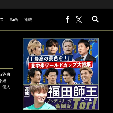
ス
動画
連載
熊崎敬の「路地から始まる処世術」
下田恒幸の「10倍面白くなるサッカー中継の見方」
サッカー批評PHOTOギャラリー「ピッチの焦点」
後藤健生の「蹴球放浪記」
原悦生PHOTOギャラリー「サッカー遠近」
「だれかに言いたくなる記録」
福田師王「ブンデスリーガ奮闘記 Tor!」
大住良之の「この世界のコーナーエリアから」
渋谷東
を経
。個人