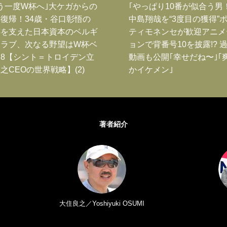
う一度W杯へ｣大ケガからの
｢やっぱり10番が似合う男
復帰！34歳・谷口彰悟の
中島翔哉を“3度目の獲得”
跡を支えた日本資本のベルギ
ティモネンセが歓迎アニメ
クラブ、次なる野望はW杯ベ
ョンで背番号10を披露!? 
8【シント＝トロイデン立
動画も公開｢幸せだね〜｣｢
之CEOの世界戦略】(2)
かイケメン｣
著者紹介
大住良之／Yoshiyuki OSUMI