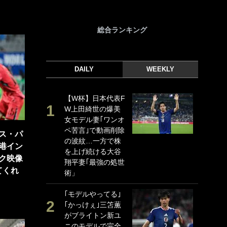
総合ランキング
DAILY
WEEKLY
【W杯】日本代表F
｢
W上田綺世の爆美
｢
女モデル妻｢ワンオ
ド
ペ苦言｣で動画削除
日
ス・パ
の波紋…一方で株
ン
港イン
を上げ続ける大谷
ー
ク映像
翔平妻｢最強の処世
事
てくれ
術」
｢
な
｢モデルやってる｣
｢かっけぇ｣三笘薫
｢
がブライトン新ユ
w
ニのモデルで完全
世