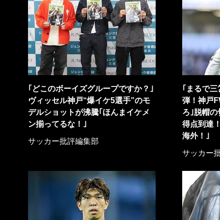
｢どこのボーイズグループですか？｣
｢まるで三
ヴィッセル神戸“爆イケ5選手”のモ
弾！神戸F
デルショットが沸騰｢ほんまイケメ
ろ｣脱帽の
ン揃ってるな！｣
得点到達！
海外！｣
サッカー批評編集部
サッカー