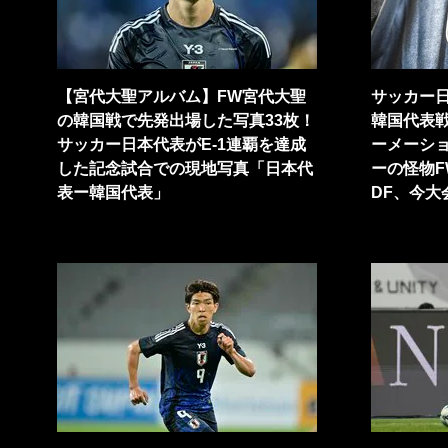
【宮代大聖アルバム】FW宮代大聖
サッカー
の韓国戦で先発出場した写真33枚！
韓国代表
サッカー日本代表がE-1連覇を達成
ーメーショ
した記念試合での現地写真「日本代
ーの怪物
表ー韓国代表」
DF、今大