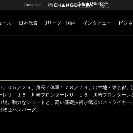
Group Site
ュース
日本代表
Jリーグ・国内
インタビュー
ビジネ
・国内
カー
ネジメント
Jリーグ・国内
戦術
注目選手
海外サッカー
監督
マネー
チームマネジメント
日本代表
０／０５／２６、身長／体重１７８／７３、出生地・東京都。
ーレＵ－１５－川崎フロンターレＵ－１８－川崎フロンターレ
出場。強力なシュートと、高い基礎技術が武器のストライカー
好物はハンバーグ。