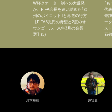
W杯クオーター制への大反発
｢も
か、FIFA会長を追い詰めた｢欧
代表
州のボイコット｣と再選の行方
奇
【FIFA3兆円の野望と2度のオ
ー
ウンゴール、来年3月の会長
スト
選】(3)
石敬
川本梅花
原壮史