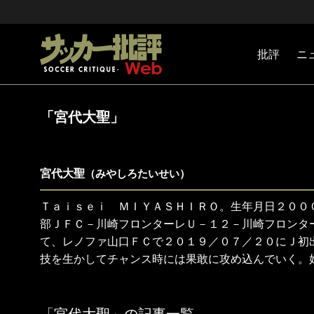
批評
ニ
Jリーグ
戦術
注目選手
海外サッ
監督
マネー
チームマ
日本代表
「宮代大聖」
宮代大聖
（みやしろたいせい）
Ｔａｉｓｅｉ ＭＩＹＡＳＨＩＲＯ。生年月日２００
部ＪＦＣ－川崎フロンターレＵ－１２－川崎フロンタ
て、レノファ山口ＦＣで２０１９／０７／２０にＪ初
技を生かしてチャンス時には果敢に攻め込んでいく。