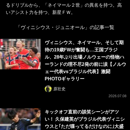
るドリブルから、「ネイマール２世」の異名を持つ。高
いアシスト力を持つ、新星ＦＷ。
「ヴィニシウス・ジュニオール」の記事一覧
ヴィニシウス、ネイマール、そして期
待の19歳FWが奮闘も…王国ブラジ
ル、28年ぶり出場ノルウェーの怪物ハ
ーランドの理不尽2発の前に涙【ノルウ
ェー代表vsブラジル代表】激闘
PHOTOギャラリー
原壮史
2026.07.08
キックオフ直前の談笑シーンがアツ
い！ 久保建英がブラジル代表ヴィニシ
ウスと｢ただ喋ってるだけなのに｣大盛