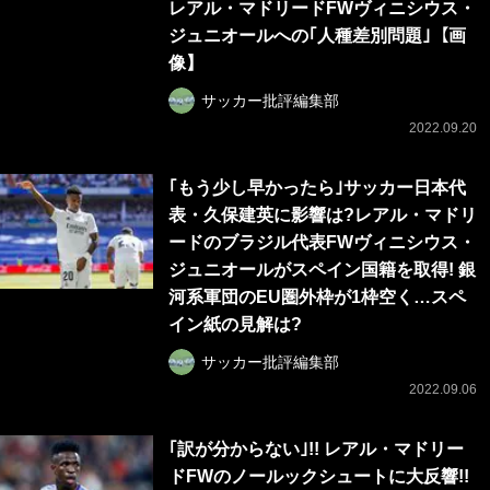
レアル・マドリードFWヴィニシウス・
ジュニオールへの｢人種差別問題｣【画
像】
サッカー批評編集部
2022.09.20
｢もう少し早かったら｣サッカー日本代
表・久保建英に影響は?レアル・マドリ
ードのブラジル代表FWヴィニシウス・
ジュニオールがスペイン国籍を取得! 銀
河系軍団のEU圏外枠が1枠空く…スペ
イン紙の見解は?
サッカー批評編集部
2022.09.06
｢訳が分からない｣!! レアル・マドリー
ドFWのノールックシュートに大反響!!