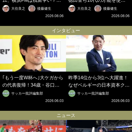
ム、横浜FMは残留争い？大
徳田誉ら10代の才能を使い
混戦のJ2はRB大宮に注目！
切れないJクラブの課題と、
大住良之
後藤健生
大住良之
後藤健生
歴代最強の日本代表をJリー
｢0円欧州移籍｣撲滅への処方
2026.08.06
2026.08.06
グから【Jリーグ開幕｢初めて
箋【Jリーグ開幕｢初めての秋
の秋春制｣の大激論】(6)
春制｣の大激論】(5)
インタビュー
｢もう一度W杯へ｣大ケガから
昨季14位から3位へ大躍進！
の代表復帰！34歳・谷口彰
なぜベルギーの日本資本クラ
悟の奇跡を支えた日本資本の
ブは創設102年目に歴史的快
サッカー批評編集部
サッカー批評編集部
ベルギークラブ、次なる野望
挙を成し遂げられたのか？
2026.06.03
2026.06.03
はW杯ベスト8【シント＝ト
【シント＝トロイデン立石敬
ロイデン立石敬之CEOの世
之CEOの世界戦略】(1)
ニュース
界戦略】(2)