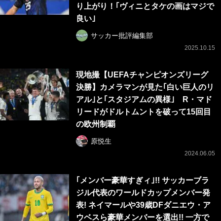
り上がり！｢ヴィニとタケの画はマジで
良い｣
サッカー批評編集部
2025.10.15
現地撮【UEFAチャンピオンズリーグ
決勝】カメラマンが見た｢白い巨人のリ
アル｣と｢スタジアムの異様｣ R・マド
リードがドルトムントを破って15回目
の欧州制覇
原悦生
2024.06.05
｢メンバー豪華すぎィ｣!! サッカーブラ
ジル代表のワールドカップメンバー発
表! ネイマールや39歳DFダニエウ・ア
ウベスら豪華メンバーを選出!! 一方で