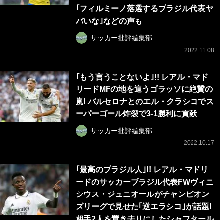
｢フィルミーノ落選するブラジル代表ヤ
バいな｣などの声も
サッカー批評編集部
2022.11.08
｢もう言うことないよ｣!! レアル・マド
リードMFの地を這うゴラッソに絶賛の
嵐! バルセロナとのエル・クラシコでス
ーパーゴール炸裂で3-1勝利に貢献
サッカー批評編集部
2022.10.17
｢最高のブラジル人｣!! レアル・マドリ
ードのサッカーブラジル代表FWヴィニ
シウス・ジュニオールがチャンピオン
ズリーグで見せた｢逆エラシコ｣が話題!
相手2人を置き去りにしたシャフタール