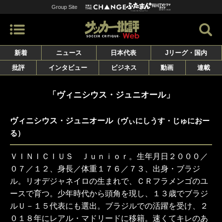
Group Site
新着
ニュース
日本代表
Jリーグ・国内
批評
インタビュー
ビジネス
動画
連載
「ヴィニシウス・ジュニオール」
ヴィニシウス・ジュニオール
（ヴぃにしうす・じゅにおー
る）
ＶＩＮＩＣＩＵＳ Ｊｕｎｉｏｒ。生年月日２０００／
０７／１２、身長／体重１７６／７３、出身・ブラジ
ル。リオデジャネイロの生まれで、ＣＲフラメンゴのユ
ースで育つ。少年時代から頭角を現し、１３歳でブラジ
ルＵ－１５代表にも選出。ブラジルでの活躍を受け、２
０１８年にレアル・マドリードに移籍。速くてキレのあ