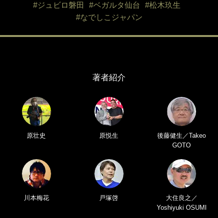
#ジュビロ磐田
#ベガルタ仙台
#松木玖生
#なでしこジャパン
著者紹介
原壮史
原悦生
後藤健生／Takeo
GOTO
川本梅花
戸塚啓
大住良之／
Yoshiyuki OSUMI