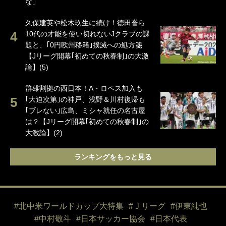
な」
久保建英や松木玖生に続け！徳田誉ら
10代の才能を使い切れないJクラブの課
題と、｢0円欧州移籍｣撲滅への処方箋
【Jリーグ開幕｢初めての秋春制｣の大激
論】(5)
群雄割拠の西日本！A・ロペス加入も
｢大迫次第｣の神戸、浅野＆川村復帰も
｢ブレない｣広島、ミシャ就任の名古屋
は？【Jリーグ開幕｢初めての秋春制｣の
大激論】(2)
ランキングをもっと見る
#北中米ワールドカップ大特集
#Ｊリーグ
#伊東純也
#中村敬斗
#日本サッカー協会
#日本代表