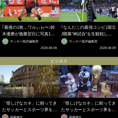
｢最後の1枚…ワルぃゎ〜｣鈴
｢なんだこの最強コンビ｣国立
木優磨が激勝翌日に写真12
J開幕“神試合”を生観戦した
枚投稿→渾身の“煽りショッ
仲良しサッカー美女コンビの
サッカー批評編集部
サッカー批評編集部
ト”に興奮！｢最後の1枚まで
現地ショットが話題！｢メッ
2026.08.09
2026.08.09
の壮大なフリ｣｢知念くんのこ
シとクリロナレベルです｣｢め
とどんだけ好きなんよｗ｣
ちゃくちゃ可愛い｣
ビジネス
「怪しげなカネ」に頼ってき
「怪しげなカネ」に頼ってき
たサッカーとスポーツ界を待
たサッカーとスポーツ界を待
つ未来(4)スポーツを「持続
つ未来(3)「ロシアン・マネ
後藤健生
後藤健生