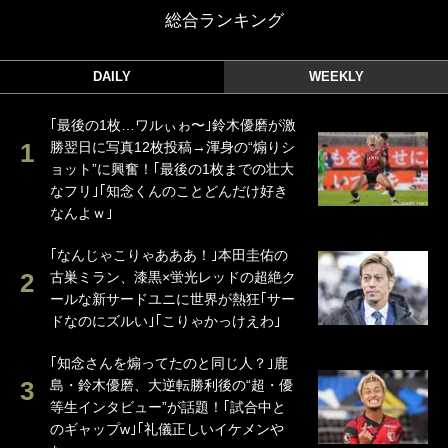
総合ランキング
DAILY
WEEKLY
｢最後の1枚…ワルぃゎ〜｣鈴木優磨が激
勝翌日に写真12枚投稿→渾身の“煽りシ
ョット”に興奮！｢最後の1枚までの壮大
なフリ｣｢知念くんのことどんだけ好き
なんよｗ｣
｢なんじゃこりゃあああ！｣本田圭佑の
古巣ミラン、漆黒×蛍光レッドの超絶ク
ールな新サードユニに世界が熱狂｢サー
ドなのにズルい｣｢こりゃかっけえわ｣
｢知念さんを煽ってたのと同じ人？｣鹿
島・鈴木優磨、大逆転勝利後の“超・優
等生インタビュー”が話題！｢試合中と
のギャップw｣｢礼儀正しいイケメンや