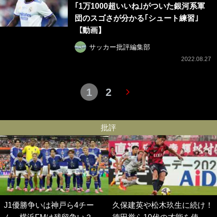
｢1万1000超いいね｣がついた銀河系軍
団のスゴさが分かる｢シュート練習｣
【動画】
サッカー批評編集部
2022.08.27
1
2
批評
J1優勝争いは神戸ら4チー
久保建英や松木玖生に続け！