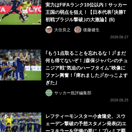
実力はFIFAランク10位以内！サッカー
王国の弱点を狙え！【日本代表｢決勝T
初戦ブラジル撃破｣の大激論】(6)
大住良之
後藤健生
2026.06.27
｢もう1点取ることを忘れるな！｣｢まだ
何も得てないぞ！｣森保ジャパンのチュ
ニジア戦“気迫のハーフタイム”映像に
ファン興奮！｢痺れました｣｢かっこよす
ぎた｣
サッカー批評編集部
2026.06.25
レフティーモンスター小倉隆史、スウ
ェーデン撃破の予想スタメン発表(2)エ
ースキラーを守備の要に！プレミア覇