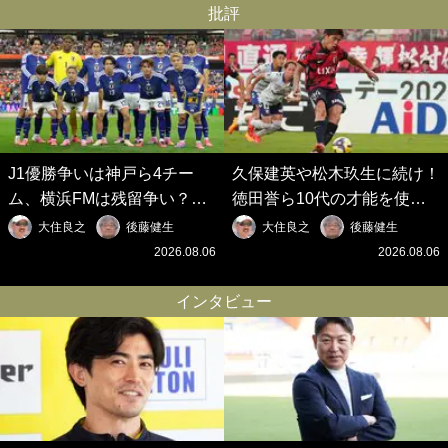
批評
J1優勝争いは神戸ら4チー
久保建英や松木玖生に続け！
ム、横浜FMは残留争い？大
徳田誉ら10代の才能を使い
混戦のJ2はRB大宮に注目！
切れないJクラブの課題と、
大住良之
後藤健生
大住良之
後藤健生
歴代最強の日本代表をJリー
｢0円欧州移籍｣撲滅への処方
2026.08.06
2026.08.06
グから【Jリーグ開幕｢初めて
箋【Jリーグ開幕｢初めての秋
の秋春制｣の大激論】(6)
春制｣の大激論】(5)
インタビュー