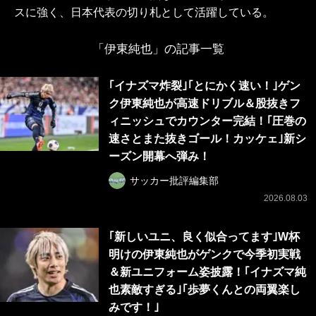
スに強く、日本代表の切り札として活躍している。
「伊東純也」の記事一覧
｢イナズマ炸裂｣｢とにかく速い！｣ゲン
ク伊東純也が高速ドリブル＆股抜きフ
ィニッシュでカウンター完結！｢圧巻の
速さとまた抜きゴール！カッケェ｣新シ
ーズン開幕へ弾み！
サッカー批評編集部
2026.08.03
｢新しいユニ、良く似合ってます｣W杯
明けの伊東純也がゲンクで今季初実戦
＆新ユニフォーム姿披露！｢イナズマ純
也素敵すぎる｣｢歩夢くんとの両翼楽し
みです！｣