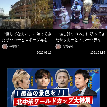
「怪しげなカネ」に頼ってき
「怪しげなカネ」に頼ってき
たサッカーとスポーツ界を待
たサッカーとスポーツ界を待
つ未来(4)スポーツを「持続
つ未来(3)「ロシアン・マネ
後藤健生
後藤健生
可能」にする「真の投資」の
ー」に続く中東の「オイルマ
2022.03.16
2022.03.15
必要性
ネー」の危険性