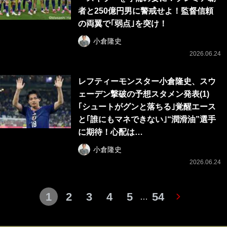
者と250億円男に警戒せよ！監督信頼
の両翼で｢弱点｣を突け！
小倉隆史
2026.06.24
レフティーモンスター小倉隆史、スウ
ェーデン撃破の予想スタメン発表(1)
｢シュートがグンと落ちる｣覚醒エース
と｢誰にもマネできない｣“潤滑油”選手
に期待！心配は…
小倉隆史
2026.06.24
1
2
3
4
5
54
…