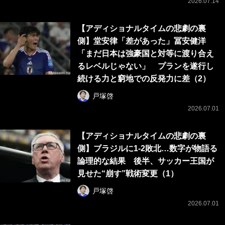
2026.07.14
【アディショナルタイムの悲劇の裏
側】堂安律「差があった」冨安健洋
「まだ日本は強豪国と対等に渡り合え
るレベルじゃない」 プランを遂行し
続ける力と窮地での反発力に差（2）
戸塚啓
2026.07.01
【アディショナルタイムの悲劇の裏
側】ブラジルに1-2敗北…数字が物語る
論理的な結果 後半、サッカー王国が
見せた“崩す”戦術変更（1）
戸塚啓
2026.07.01