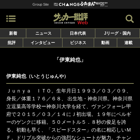
Group Site
新着
ニュース
日本代表
Jリーグ・国内
批評
インタビュー
ビジネス
動画
連載
「伊東純也」
伊東純也
（いとうじゅんや）
Ｊｕｎｙａ ＩＴＯ。生年月日１９９３／０３／０９、
身長／体重１７６／６８、 出生地・神奈川県。神奈川県
立逗葉高等学校ー神奈川大学を経て、ヴァンフォーレ甲
府で２０１５／０３／１４にＪ初出場。１９年にベルギ
ーのゲンクに移籍。５０メートル５．８秒の俊足を誇
る。初動も早く、「スピードスター」の名に相応しいＭ
Ｆ。ドリブル突破からの強烈なシュートが魅力。チャン