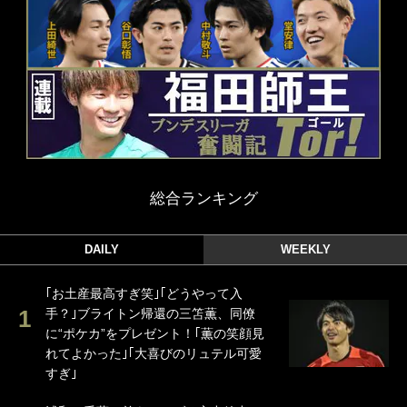
総合ランキング
DAILY
WEEKLY
｢お土産最高すぎ笑｣｢どうやって入
手？｣ブライトン帰還の三笘薫、同僚
に“ポケカ”をプレゼント！｢薫の笑顔見
れてよかった｣｢大喜びのリュテル可愛
すぎ｣