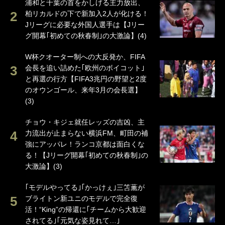
浦和と千葉の首をかしげる主力放出、
柏リカルドの下で新加入2人が化ける！
Jリーグに必要な外国人選手は【Jリー
グ開幕｢初めての秋春制｣の大激論】(4)
W杯クオーター制への大反発か、FIFA
会長を追い詰めた｢欧州のボイコット｣
と再選の行方【FIFA3兆円の野望と2度
のオウンゴール、来年3月の会長選】
(3)
チョウ・キジェ就任レッズの吉凶、主
力流出が止まらない横浜FM、町田の補
強にアッパレ！ランコ京都は面白くな
る！【Jリーグ開幕｢初めての秋春制｣の
大激論】(3)
｢モデルやってる｣｢かっけぇ｣三笘薫が
ブライトン新ユニのモデルで完全復
活！“King”の帰還に｢チームから大歓迎
されてる｣｢元気な姿見れて…｣