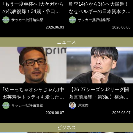
｢もう一度W杯へ｣大ケガから
昨季14位から3位へ大躍進！
の代表復帰！34歳・谷口彰
なぜベルギーの日本資本クラ
悟の奇跡を支えた日本資本の
ブは創設102年目に歴史的快
サッカー批評編集部
サッカー批評編集部
ベルギークラブ、次なる野望
挙を成し遂げられたのか？
2026.06.03
2026.06.03
はW杯ベスト8【シント＝ト
【シント＝トロイデン立石敬
ロイデン立石敬之CEOの世
之CEOの世界戦略】(1)
ニュース
界戦略】(2)
｢めーっちゃオシャじゃん｣中
【26-27シーズンJ2リーグ開
田英寿やトッティも愛した名
幕直前展望・第3回】横浜FC
門ローマ、新アウェイユニが
は守備に、新潟は攻撃に課題
サッカー批評編集部
戸塚啓
大評判！｢カッコいい｣｢好き
が 札幌は百年構想リーグの
2026.08.07
2026.08.07
なデザイン｣｢今年は2nd買お
勢いを維持できるか【戸塚啓
うかな｣
のJ2のミカタ】(2)
ビジネス