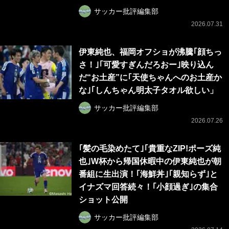
サッカー批評編集部
2026.07.31
伊東純也、福岡オフショが沸騰｢顔ちっ
さ！｣｢可愛すぎんだろおー｣映り込ん
だ“お土産”に｢天使ちゃんへのお土産か
な｣｢しんちゃん明太子タオル欲しい」
サッカー批評編集部
2026.07.26
｢髪の毛染めたて｣｢貴重なZIP!ポーズ純
也｣W杯から帰国休暇中の伊東純也が朝
番組に生出演！｢海鮮丼｣｢親知らず｣と
イナズマ回答続々！｢小顔過ぎ｣の集合
ショット公開
サッカー批評編集部