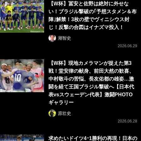
【W杯】冨安と佐野は絶対に外せな
い！ブラジル撃破の｢予想スタメン＆布
陣｣解禁！3枚の壁でヴィニシウス封
じ！反撃の合図はイナズマ投入！
潮智史
2026.06.29
【W杯】現地カメラマンが捉えた第3
戦！堂安律の献身、前田大然の歓喜、
中村敬斗の苦悩、長友佑都の雄姿…激
闘を経て王国ブラジル撃破へ【日本代
表vsスウェーデン代表】激闘PHOTO
ギャラリー
原壮史
2026.06.28
求めたいドイツ4ｰ1勝利の再現！日本の