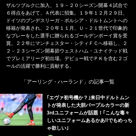
ザルツブルクに加入、１９－２０シーズン開幕４試合で
６得点をあげて、Ａ代表に招集。１９年１２月２９日、
ドイツのブンデスリーガ・ボルシア・ドルトムントへの
移籍が発表され、２０年１１月、Ｕ－２１世代で印象的
なプレーをした選手に贈られるゴールデンボーイ賞を受
賞。２２年にマンチェスター・シティＦＣへ移籍し、２
２－２３シーズン開幕節ウェストハム・ユナイテッド戦
でプレミアリーグ初出場。デビュー戦でＰＫを含む２ゴ
ールの活躍で勝利に貢献する。
「アーリング・ハーランド」の記事一覧
｢エヴァ初号機か？｣来日中ドルトムン
トが発表した大胆パープルカラーの新
3rdユニフォームが話題！｢こんな毒々
しいユニフォームあるかあ!!でもめっち
ゃ欲しい｣