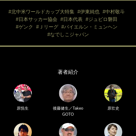
#北中米ワールドカップ大特集
#伊東純也
#中村敬斗
#日本サッカー協会
#日本代表
#ジュビロ磐田
#ゲンク
#Ｊリーグ
#バイエルン・ミュンヘン
#なでしこジャパン
著者紹介
原悦生
後藤健生／Takeo
原壮史
GOTO