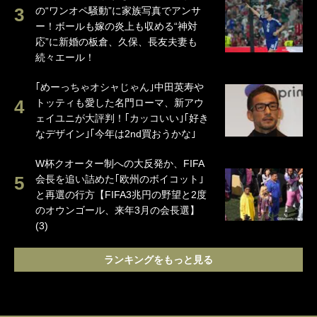
の“ワンオペ騒動”に家族写真でアンサ
ー！ボールも嫁の炎上も収める“神対
応”に新婚の板倉、久保、長友夫妻も
続々エール！
｢めーっちゃオシャじゃん｣中田英寿や
トッティも愛した名門ローマ、新アウ
ェイユニが大評判！｢カッコいい｣｢好き
なデザイン｣｢今年は2nd買おうかな｣
W杯クオーター制への大反発か、FIFA
会長を追い詰めた｢欧州のボイコット｣
と再選の行方【FIFA3兆円の野望と2度
のオウンゴール、来年3月の会長選】
(3)
ランキングをもっと見る