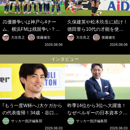
J1優勝争いは神戸ら4チー
久保建英や松木玖生に続け！
ム、横浜FMは残留争い？大
徳田誉ら10代の才能を使い
混戦のJ2はRB大宮に注目！
切れないJクラブの課題と、
大住良之
後藤健生
大住良之
後藤健生
歴代最強の日本代表をJリー
｢0円欧州移籍｣撲滅への処方
2026.08.06
2026.08.06
グから【Jリーグ開幕｢初めて
箋【Jリーグ開幕｢初めての秋
の秋春制｣の大激論】(6)
春制｣の大激論】(5)
インタビュー
｢もう一度W杯へ｣大ケガから
昨季14位から3位へ大躍進！
の代表復帰！34歳・谷口彰
なぜベルギーの日本資本クラ
悟の奇跡を支えた日本資本の
ブは創設102年目に歴史的快
サッカー批評編集部
サッカー批評編集部
ベルギークラブ、次なる野望
挙を成し遂げられたのか？
2026.06.03
2026.06.03