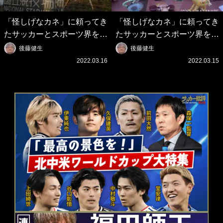
「怪しげなカネ」に頼ってき
「怪しげなカネ」に頼ってき
たサッカーとスポーツ界を待
たサッカーとスポーツ界を待
つ未来(4)スポーツを「持続
つ未来(3)「ロシアン・マネ
後藤健生
後藤健生
可能」にする「真の投資」の
ー」に続く中東の「オイルマ
2022.03.16
2022.03.15
必要性
ネー」の危険性