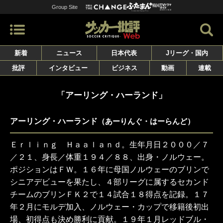
Group Site
新着
ニュース
日本代表
Jリーグ・国内
批評
インタビュー
ビジネス
動画
連載
「アーリング・ハーランド」
アーリング・ハーランド
（あーりんぐ・はーらんど）
Ｅｒｌｉｎｇ Ｈａａｌａｎｄ。生年月日２０００／７
／２１、身長／体重１９４／８８、出身・ノルウェー。
ポジションはＦＷ。１６年に母国ノルウェーのブリンで
シニアデビューを果たし、４部リーグに属するセカンド
チームのブリンＦＫ２で１４試合１８得点を記録。１７
年２月にモルデ加入、ノルウェー・カップで移籍後初出
場、初得点も決め勝利に貢献。１９年１月レッドブル・