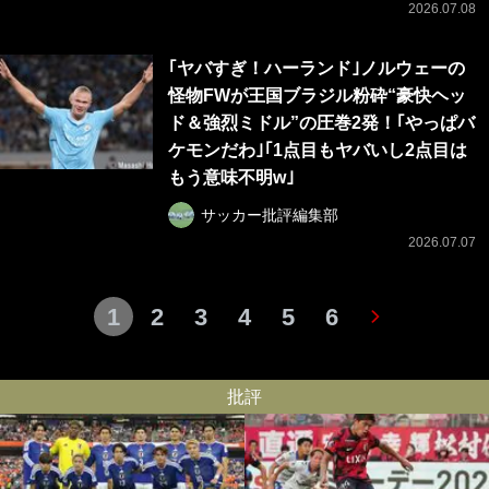
2026.07.08
｢ヤバすぎ！ハーランド｣ノルウェーの
怪物FWが王国ブラジル粉砕“豪快ヘッ
ド＆強烈ミドル”の圧巻2発！｢やっぱバ
ケモンだわ｣｢1点目もヤバいし2点目は
もう意味不明w｣
サッカー批評編集部
2026.07.07
1
2
3
4
5
6
批評