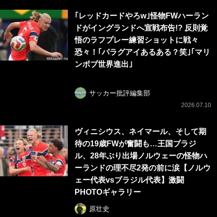
｢レッドカードやろw｣怪物FWハーラン
ドがイングランドへ宣戦布告!? 反則覚
悟のラフプレー練習ショットに戦々
恐々！｢パラグアイあるある？笑｣｢マリ
ンボブ世界進出｣
サッカー批評編集部
2026.07.10
ヴィニシウス、ネイマール、そして期
待の19歳FWが奮闘も…王国ブラジ
ル、28年ぶり出場ノルウェーの怪物ハ
ーランドの理不尽2発の前に涙【ノルウ
ェー代表vsブラジル代表】激闘
PHOTOギャラリー
原壮史