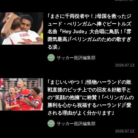
｢まさに千両役者や！｣母国を救ったジ
ュード・べリンガムへ捧ぐビートルズ
名曲『Hey Jude』大合唱に鳥肌！｢雰
囲気最高｣｢ベリンガムのための歌すぎ
る涙」
サッカー批評編集部
2026.07.13
｢まじいいやつ！｣怪物ハーランドの敗
戦直後のピッチ上での旧友＆好敵手と
の“笑顔の抱擁”に称賛！｢ベリンガムの
勝利を心から祝福するハーランド｣｢愛
される理由がよく分かります｣
サッカー批評編集部
2026.07.12