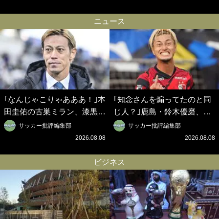
はW杯ベスト8【シント＝ト
【シント＝トロイデン立石敬
ロイデン立石敬之CEOの世
之CEOの世界戦略】(1)
ニュース
界戦略】(2)
｢なんじゃこりゃあああ！｣本
｢知念さんを煽ってたのと同
田圭佑の古巣ミラン、漆黒×
じ人？｣鹿島・鈴木優磨、大
蛍光レッドの超絶クールな新
逆転勝利後の“超・優等生イ
サッカー批評編集部
サッカー批評編集部
サードユニに世界が熱狂｢サ
ンタビュー”が話題！｢試合中
2026.08.08
2026.08.08
ードなのにズルい｣｢こりゃか
とのギャップw｣｢礼儀正しい
っけえわ｣
イケメンやな」
ビジネス