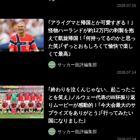
2026.07.15
｢アライグマと帰国とか可愛すぎる！｣
怪物ハーランドが約12万円の剥製を抱
えて凱旋帰国！｢何持ってるのかと思っ
た笑｣｢ずっとおもしろくて愉快で楽し
くて最高｣
サッカー批評編集部
2026.07.14
｢終わりを泣くんじゃない、起こったこ
とを笑え｣ノルウェー代表のW杯振り返
りムービーが感動的！｢今大会最大のサ
プライズをありがとう｣｢行ってみたい
国になりました｣
サッカー批評編集部
2026.07.14