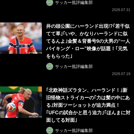
サッカー批評編集部
2026.07.31
井の頭公園にハーランド出現!?｢若干似
てて草｣｢いや、かなりハーランドに似
てるんよ｣金髪＆背番号9の大男の“一人
バイキング・ロー”映像が話題！｢元気
をもらった｣
サッカー批評編集部
2026.07.19
｢北欧神話ズラタン、ハーランド！｣新
旧怪物ストライカーの｢力は髪の中にあ
る｣対面ツーショットが迫力満点！
｢UFCの試合かと思う迫力｣｢ほんまに対
面してる対面｣
サッカー批評編集部