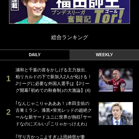
総合ランキング
DAILY
WEEKLY
浦和と千葉の首をかしげる主力放出、
柏リカルドの下で新加入2人が化ける！
Jリーグに必要な外国人選手は【Jリー
グ開幕｢初めての秋春制｣の大激論】(4)
｢なんじゃこりゃあああ！｣本田圭佑の
古巣ミラン、漆黒×蛍光レッドの超絶ク
ールな新サードユニに世界が熱狂｢サー
ドなのにズルい｣｢こりゃかっけえわ｣
｢守り方かっこよすぎ｣上田綺世が妻