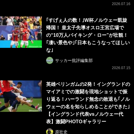
2026.07.16
｢すげぇ人の数！｣W杯ノルウェー凱旋
帰国！ 皇太子先導オスロ王宮広場で
の“10万人バイキング・ロー”が壮観！
｢凄い景色や｣｢日本もこうなってほしい
な｣
サッカー批評編集部
2026.07.15
英雄ベリンガムの2発！イングランドの
マイアミでの激闘を現地ショットで振
り返る！ハーランド無念の敗退も｢ノル
ウェーの名を知らしめることができた｣
【イングランド代表vsノルウェー代
表】激闘PHOTOギャラリー
原壮史