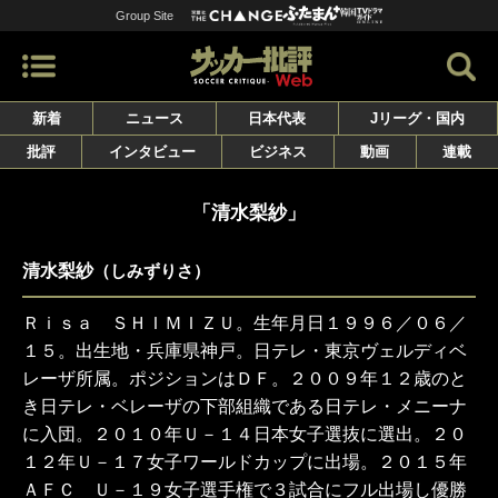
Group Site
新着
ニュース
日本代表
Jリーグ・国内
批評
インタビュー
ビジネス
動画
連載
「清水梨紗」
清水梨紗
（しみずりさ）
Ｒｉｓａ ＳＨＩＭＩＺＵ。生年月日１９９６／０６／
１５。出生地・兵庫県神戸。日テレ・東京ヴェルディベ
レーザ所属。ポジションはＤＦ。２００９年１２歳のと
き日テレ・ベレーザの下部組織である日テレ・メニーナ
に入団。２０１０年Ｕ－１４日本女子選抜に選出。２０
１２年Ｕ－１７女子ワールドカップに出場。２０１５年
ＡＦＣ Ｕ－１９女子選手権で３試合にフル出場し優勝