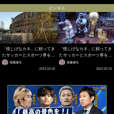
ードなのにズルい｣｢こりゃか
とのギャップw｣｢礼儀正しい
っけえわ｣
イケメンやな」
ビジネス
「怪しげなカネ」に頼ってき
「怪しげなカネ」に頼ってき
たサッカーとスポーツ界を待
たサッカーとスポーツ界を待
つ未来(4)スポーツを「持続
つ未来(3)「ロシアン・マネ
後藤健生
後藤健生
可能」にする「真の投資」の
ー」に続く中東の「オイルマ
2022.03.16
2022.03.15
必要性
ネー」の危険性