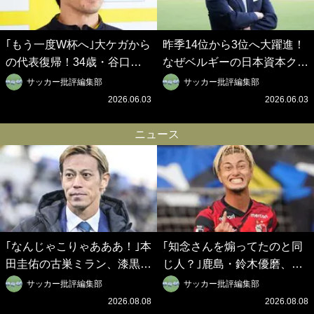
｢もう一度W杯へ｣大ケガから
昨季14位から3位へ大躍進！
の代表復帰！34歳・谷口彰
なぜベルギーの日本資本クラ
悟の奇跡を支えた日本資本の
ブは創設102年目に歴史的快
サッカー批評編集部
サッカー批評編集部
ベルギークラブ、次なる野望
挙を成し遂げられたのか？
2026.06.03
2026.06.03
はW杯ベスト8【シント＝ト
【シント＝トロイデン立石敬
ロイデン立石敬之CEOの世
之CEOの世界戦略】(1)
ニュース
界戦略】(2)
｢なんじゃこりゃあああ！｣本
｢知念さんを煽ってたのと同
田圭佑の古巣ミラン、漆黒×
じ人？｣鹿島・鈴木優磨、大
蛍光レッドの超絶クールな新
逆転勝利後の“超・優等生イ
サッカー批評編集部
サッカー批評編集部
サードユニに世界が熱狂｢サ
ンタビュー”が話題！｢試合中
2026.08.08
2026.08.08