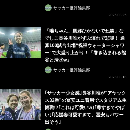
サッカー批評編集部
2026.03.25
「唯ちゃん、風邪ひかないでね笑」な
でしこ長谷川唯がずぶ濡れで悲鳴！ 通
算100試合出場“祝福ウォーターシャワ
ー”で大盛り上がり！「巻き込まれる熊
谷と清水w」
サッカー批評編集部
2026.03.16
｢サッカー少女感｣長谷川唯が“アヤック
ス32番”の冨安ユニ着用でスタジアム生
観戦!?｢これは可愛いw｣｢尊すぎてやば
い｣｢応援姿可愛すぎて、冨安もパワー
出そう｣