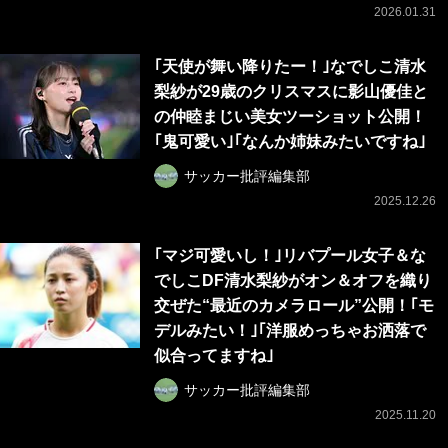
2026.01.31
｢天使が舞い降りたー！｣なでしこ清水
梨紗が29歳のクリスマスに影山優佳と
の仲睦まじい美女ツーショット公開！
｢鬼可愛い｣｢なんか姉妹みたいですね｣
サッカー批評編集部
2025.12.26
｢マジ可愛いし！｣リバプール女子＆な
でしこDF清水梨紗がオン＆オフを織り
交ぜた“最近のカメラロール”公開！｢モ
デルみたい！｣｢洋服めっちゃお洒落で
似合ってますね｣
サッカー批評編集部
2025.11.20