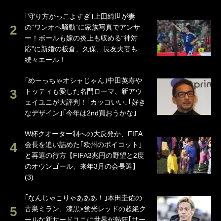
｢守り方かっこよすぎ｣上田綺世が妻
の“ワンオペ騒動”に家族写真でアンサ
ー！ボールも嫁の炎上も収める“神対
応”に新婚の板倉、久保、長友夫妻も
続々エール！
｢めーっちゃオシャじゃん｣中田英寿や
トッティも愛した名門ローマ、新アウ
ェイユニが大評判！｢カッコいい｣｢好き
なデザイン｣｢今年は2nd買おうかな｣
W杯クオーター制への大反発か、FIFA
会長を追い詰めた｢欧州のボイコット｣
と再選の行方【FIFA3兆円の野望と2度
のオウンゴール、来年3月の会長選】
(3)
｢なんじゃこりゃあああ！｣本田圭佑の
古巣ミラン、漆黒×蛍光レッドの超絶ク
ールな新サードユニに世界が熱狂｢サー