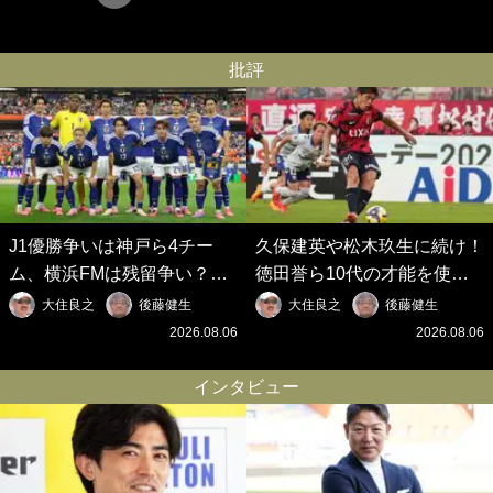
批評
J1優勝争いは神戸ら4チー
久保建英や松木玖生に続け！
ム、横浜FMは残留争い？大
徳田誉ら10代の才能を使い
混戦のJ2はRB大宮に注目！
切れないJクラブの課題と、
大住良之
後藤健生
大住良之
後藤健生
歴代最強の日本代表をJリー
｢0円欧州移籍｣撲滅への処方
2026.08.06
2026.08.06
グから【Jリーグ開幕｢初めて
箋【Jリーグ開幕｢初めての秋
の秋春制｣の大激論】(6)
春制｣の大激論】(5)
インタビュー