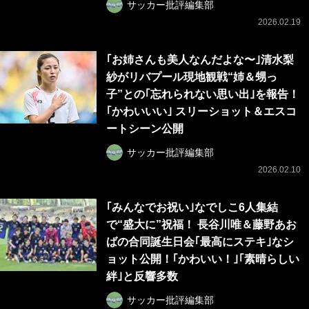
サッカー批評編集部
2026.02.19
｢お姉さんも美人なんだよな〜｣清水梨
紗がリバプール現地観戦“姉＆甥っ
子”との｢忘れられない思い出｣を報告！
｢かわいいい｣ スリーショット＆エスコ
ートシーン公開
サッカー批評編集部
2026.02.10
｢みんなでお祝い｣なでしこ6人集結
で“盛大に”祝福！ 長谷川唯＆藤野あお
ばの合同誕生日会｢最高にステキ｣なシ
ョット公開！｢かわいい！｣｢素晴らしい
絆｣と反響多数
サッカー批評編集部