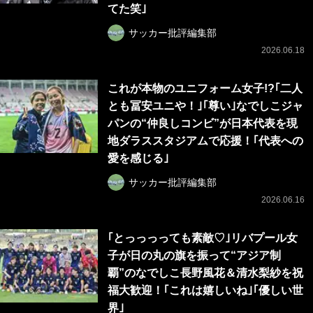
てた笑｣
サッカー批評編集部
2026.06.18
これが本物のユニフォーム女子!?｢二人
とも冨安ユニや！｣｢尊い｣なでしこジャ
パンの“仲良しコンビ”が日本代表を現
地ダラススタジアムで応援！｢代表への
愛を感じる｣
サッカー批評編集部
2026.06.16
｢とっっっっても素敵♡｣リバプール女
子が日の丸の旗を振って“アジア制
覇”のなでしこ長野風花＆清水梨紗を祝
福大歓迎！｢これは嬉しいね｣｢優しい世
界｣