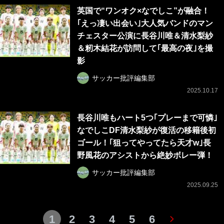
英国で“ワンオク×なでしこ”が融合！
｢えっ凄い出会い｣大人気バンドのマン
チェスター公演に長谷川唯＆清水梨紗
＆籾木結花が訪問して｢最高の夜｣を撮
影
サッカー批評編集部
2025.10.17
長谷川唯もハート5つ｢プレーまで可憐｣
なでしこDF清水梨紗が復活の移籍後初
ゴール！｢狙ってやってたら天才w｣長
野風花のアシストから絶妙ボレー弾！
サッカー批評編集部
2025.09.25
1
2
3
4
5
6