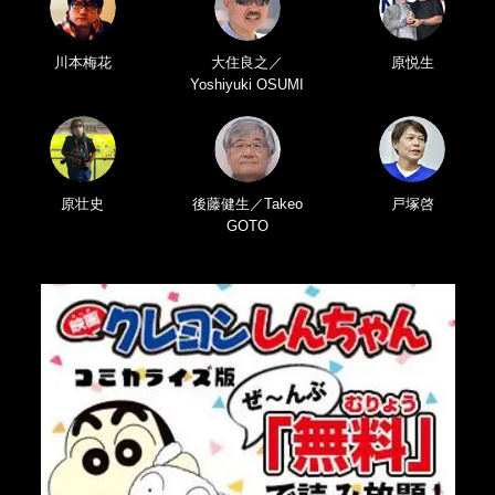
川本梅花
大住良之／
原悦生
Yoshiyuki OSUMI
原壮史
後藤健生／Takeo
戸塚啓
GOTO