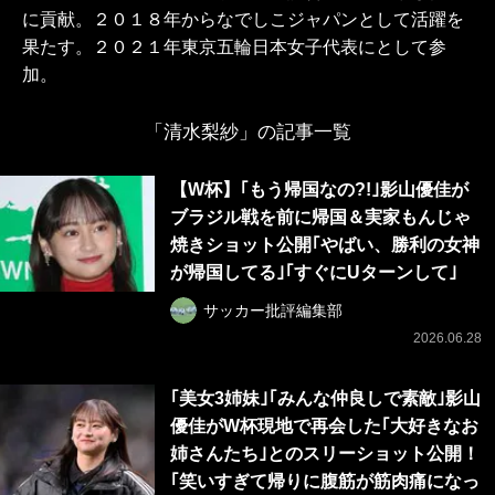
に貢献。２０１８年からなでしこジャパンとして活躍を
果たす。２０２１年東京五輪日本女子代表にとして参
加。
「清水梨紗」の記事一覧
【W杯】｢もう帰国なの?!｣影山優佳が
ブラジル戦を前に帰国＆実家もんじゃ
焼きショット公開｢やばい、勝利の女神
が帰国してる｣｢すぐにUターンして｣
サッカー批評編集部
2026.06.28
｢美女3姉妹｣｢みんな仲良しで素敵｣影山
優佳がW杯現地で再会した｢大好きなお
姉さんたち｣とのスリーショット公開！
｢笑いすぎて帰りに腹筋が筋肉痛になっ