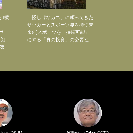
た｣横
「怪しげなカネ」に頼ってきた
サッカーとスポーツ界を待つ未
Jポー
来(4)スポーツを「持続可能」
笑顔
にする「真の投資」の必要性
沸
yuki OSUMI
後藤健生／Takeo GOTO