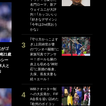
名門ローマ、新ア
P
ウェイユニが大評
G
判！｢カッコいい｣
｢
｢好きなデザイン｣
る
｢今年は2nd買おう
上
かな｣
か
｢守り方かっこよす
｢
ぎ｣上田綺世が妻
笑
大がゴ
の“ワンオペ騒動”に
戦
崎21歳
家族写真でアンサ
シ
ー！ボールも嫁の
口
ルシー
炎上も収める“神対
テ
本人と
応”に新婚の板倉、
全
｣
久保、長友夫妻も
ケ
続々エール！
ぎ
W杯クオーター制
｢
への大反発か、FIF
だ
A会長を追い詰めた
表
｢欧州のボイコッ
ペ