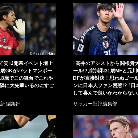
て笑｣J開幕イベント壇上
｢高井のアシストから関根貴
8歳GKがバットマンポー
ール!?｣前浦和31歳MFと元川
18歳でこの舞台でこれや
DFが直接対決！思わぬゴー
｢隣に大先輩いるのにすご
ンに日本人ファン困惑!? ｢日
して喜んで良いかわからない
批評編集部
サッカー批評編集部