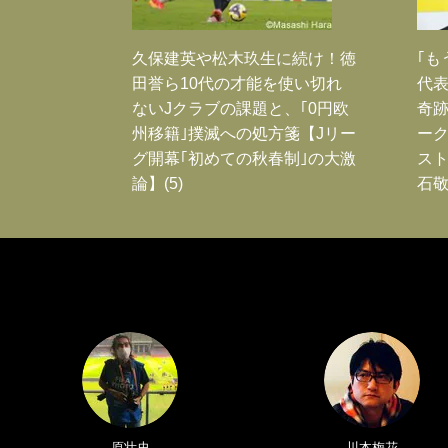
久保建英や松木玖生に続け！徳
｢も
田誉ら10代の才能を使い切れ
代表
ないJクラブの課題と、｢0円欧
奇
州移籍｣撲滅への処方箋【Jリー
ー
グ開幕｢初めての秋春制｣の大激
スト
論】(5)
石敬
原壮史
川本梅花