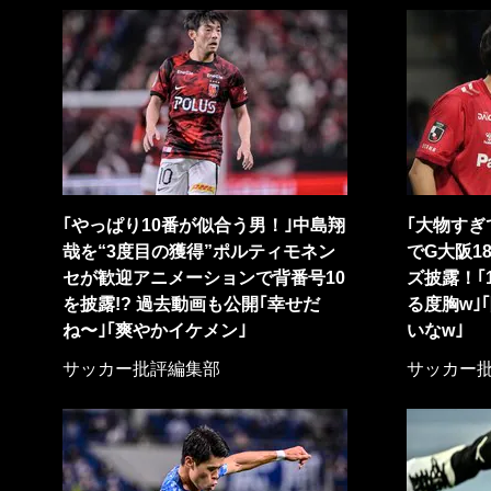
｢やっぱり10番が似合う男！｣中島翔
｢大物すぎ
哉を“3度目の獲得”ポルティモネン
でG大阪1
セが歓迎アニメーションで背番号10
ズ披露！｢
を披露!? 過去動画も公開｢幸せだ
る度胸w｣
ね〜｣｢爽やかイケメン｣
いなw｣
サッカー批評編集部
サッカー