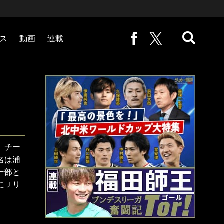
ス
動画
連載
熊崎敬の「路地から始まる処世術」
下田恒幸の「10倍面白くなるサッカー中継の見方」
サッカー批評PHOTOギャラリー「ピッチの焦点」
後藤健生の「蹴球放浪記」
原悦生PHOTOギャラリー「サッカー遠近」
「だれかに言いたくなる記録」
福田師王「ブンデスリーガ奮闘記 Tor!」
大住良之の「この世界のコーナーエリアから」
。チー
名は浦
ー部と
にＪリ