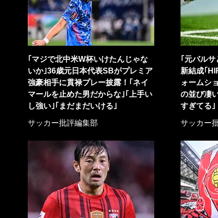
｢マジで北中米W杯いけたんじゃな
｢元バルサ
いか｣36歳元日本代表SBがプレミア
新結成｢HI
強豪相手に貫禄プレー披露！｢ネイ
ォームシ
マールを止めた男だからな｣｢上手い
の並び凄い
し強い｣｢まだまだいける｣
すぎてる｣
サッカー批評編集部
サッカー