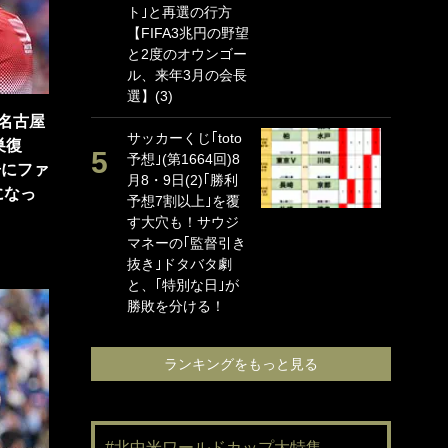
ト｣と再選の行方
海
【FIFA3兆円の野望
イ
と2度のオウンゴー
っ
ル、来年3月の会長
的
選】(3)
｢
名古屋
サッカーくじ｢toto
笑
巣復
予想｣(第1664回)8
手
告にファ
月8・9日(2)｢勝利
還
になっ
予想7割以上｣を覆
に
す大穴も！サウジ
ン
マネーの｢監督引き
れ
抜き｣ドタバタ劇
喜
と、｢特別な日｣が
愛
勝敗を分ける！
ランキングをもっと見る
#北中米ワールドカップ大特集