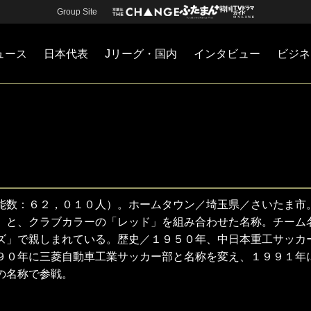
Group Site
ュース
日本代表
Jリーグ・国内
インタビュー
ビジネ
・国内
カー
ネジメント
Jリーグ・国内
戦術
注目選手
海外サッカー
監督
マネー
チームマネジメント
日本代表
能数：６２，０１０人）。ホームタウン／埼玉県／さいたま市
」と、クラブカラーの「レッド」を組み合わせた名称。チーム
ズ」で親しまれている。歴史／１９５０年、中日本重工サッカ
９０年に三菱自動車工業サッカー部と名称を変え、１９９１年
の名称で参戦。