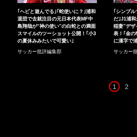
｢ヘビと遊んでる｣｢蛇使いに？｣浦和
｢シンプル
退団で去就注目の元日本代表MF中
だ｣J1浦
島翔哉が“神の使い”の白蛇との満面
稲妻”デ
スマイルのツーショット公開！｢小3
表！｢金の
の夏休みみたいで可愛い｣
に漢字で浦
サッカー批評編集部
サッカー
1
2