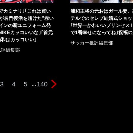
でカミナリ｣｢これは買い
浦和主将の元おはガール妻、
和が名門復活を賭けた“赤い
テルでのセレブ結婚式ショッ
ザインの新ユニフォーム発
｢世界一かわいいプリンセス｣
NIKEカッコいいな｣｢首元
で1番幸せになってね｣祝福の
和はカッコいい｣
サッカー批評編集部
批評編集部
3
4
5
140
…