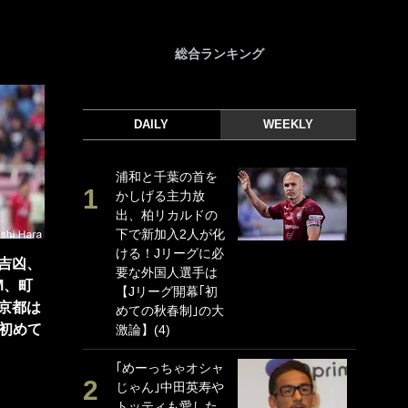
総合ランキング
DAILY
WEEKLY
浦和と千葉の首を
｢
かしげる主力放
｢
出、柏リカルドの
ド
下で新加入2人が化
日
ける！Jリーグに必
ン
吉凶、
要な外国人選手は
ー
M、町
【Jリーグ開幕｢初
事
京都は
めての秋春制｣の大
｢
｢初めて
激論】(4)
な
｢めーっちゃオシャ
｢
じゃん｣中田英寿や
w
トッティも愛した
世