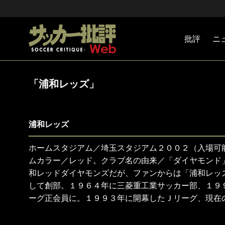
批評
ニ
Jリーグ
戦術
注目選手
海外サッ
監督
マネー
チームマ
日本代表
「浦和レッズ」
浦和レッズ
ホームスタジアム／埼玉スタジアム２００２（入場可
ムカラー／レッド。クラブ名の由来／「ダイヤモンド
和レッドダイヤモンズだが、ファンからは「浦和レッ
して創部。１９６４年に三菱重工業サッカー部、１９
ーグ正会員に。１９９３年に開幕したＪリーグ、現在