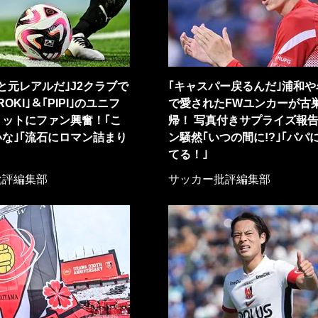
と元レアルだ｣J2クラブで
｢キャスパー戻るんだ｣浦和や
ROKI｣＆｢PIPI｣のユニフ
で愛されたFWユンカーが古
ョットにファン興奮！｢こ
帰！ 写真付きサプライズ報
な｣｢流石にロマン詰まり
ン騒然｢いつの間に!?｣｢パパ
てる！｣
批評編集部
サッカー批評編集部