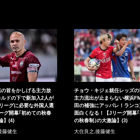
葉の首をかしげる主力放
チョウ・キジェ就任レッズの
カルドの下で新加入2人が
主力流出が止まらない横浜F
Jリーグに必要な外国人選
田の補強にアッパレ！ランコ
ーグ開幕｢初めての秋春
面白くなる！【Jリーグ開幕
】(4)
の秋春制｣の大激論】(3)
後藤健生
大住良之,後藤健生