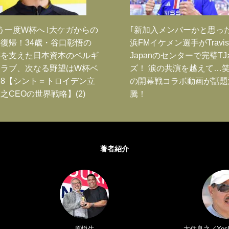
う一度W杯へ｣大ケガからの
｢新加入メンバーかと思っ
復帰！34歳・谷口彰悟の
浜FMイケメン選手がTravis
跡を支えた日本資本のベルギ
Japanのセンターで完璧T
クラブ、次なる野望はW杯ベ
ズ！ 涙の共演を越えて…
8【シント＝トロイデン立
の開幕戦コラボ動画が話題
之CEOの世界戦略】(2)
騰！
著者紹介
原悦生
大住良之／Yoshi