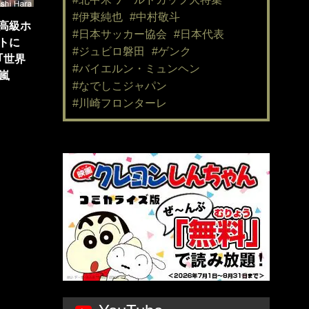
#伊東純也
#中村敬斗
高級ホ
#日本サッカー協会
#日本代表
トに
#ジュビロ磐田
#ゲンク
｢世界
#バイエルン・ミュンヘン
嵐
#なでしこジャパン
#川崎フロンターレ