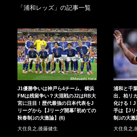
「浦和レッズ」の記事一覧
J1優勝争いは神戸ら4チーム、横浜
浦和と千
FMは残留争い？大混戦のJ2はRB大
出、柏リ
宮に注目！歴代最強の日本代表をJ
化ける！
リーグから【Jリーグ開幕｢初めての
手は【Jリ
秋春制｣の大激論】(6)
制｣の大激論
大住良之,後藤健生
大住良之,