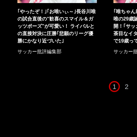
｢やったぞ！｣｢お唯いぃ～｣長谷川唯
｢唯ちゃん
の試合直後の“歓喜のスマイル＆ガ
唯の29歳
ッツポーズ”が可愛い！ ライバルと
開！｢サッ
の直接対決に圧勝｢悲願のリーグ優
茶目なイ
勝にかなり近づいた｣
で19歳っ
サッカー批評編集部
サッカー
1
2