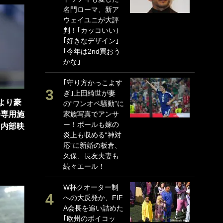
名門ローマ、新ア
P
ウェイユニが大評
G
判！｢カッコいい｣
｢
｢好きなデザイン｣
る
｢今年は2nd買おう
上
かな｣
か
｢守り方かっこよす
｢
ぎ｣上田綺世が妻
笑
1より豪
の“ワンオペ騒動”に
戦
子専用施
家族写真でアンサ
シ
ー！ボールも嫁の
口
＆内部映
炎上も収める“神対
テ
応”に新婚の板倉、
全
久保、長友夫妻も
ケ
続々エール！
ぎ
W杯クオーター制
｢
への大反発か、FIF
だ
A会長を追い詰めた
表
｢欧州のボイコッ
ペ