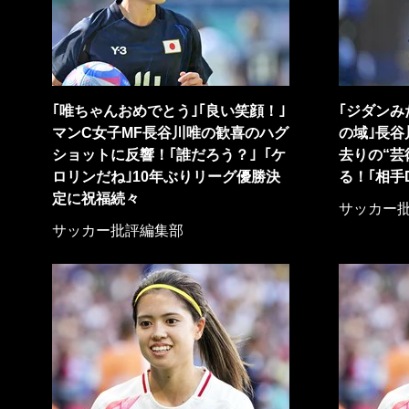
｢唯ちゃんおめでとう｣｢良い笑顔！｣
｢ジダンみ
マンC女子MF長谷川唯の歓喜のハグ
の域｣長谷
ショットに反響！｢誰だろう？｣「ケ
去りの“芸
ロリンだね｣10年ぶりリーグ優勝決
る！｢相手
定に祝福続々
サッカー
サッカー批評編集部