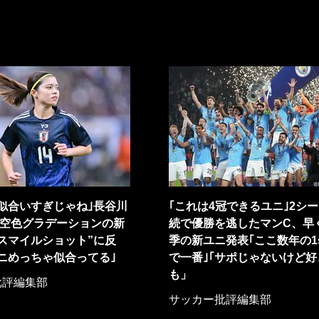
似合いすぎじゃね｣長谷川
｢これは4冠できるユニ｣2シ
C空色グラデーションの新
続で優勝を逃したマンC、早
スマイルショット”に反
季の新ユニ発表｢ここ数年の1
ニめっちゃ似合ってる｣
で一番｣｢サポじゃないけど好
も」
批評編集部
サッカー批評編集部