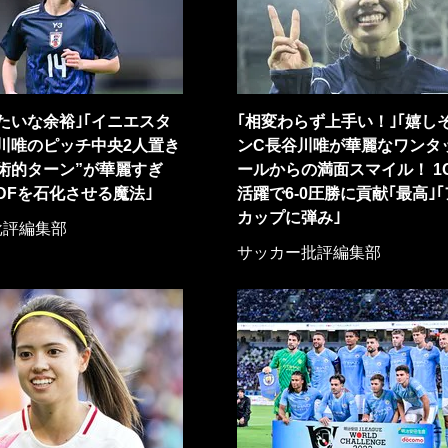
たいな余裕｣｢イニエスタ
｢相変わらず上手い！｣｢嬉し
川唯のピッチ中央2人置き
ンC長谷川唯が華麗なワンタ
術的ターン”が華麗すぎ
ールからの満面スマイル！ 1
DFを石化させる魔法｣
活躍で6-0圧勝に貢献｢最高｣
カップに弾み｣
批評編集部
サッカー批評編集部