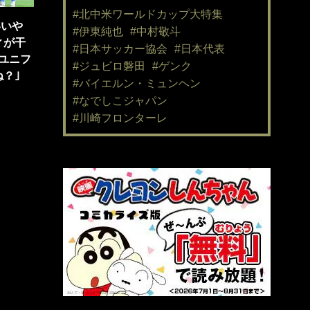
#北中米ワールドカップ大特集
いいや
#伊東純也
#中村敬斗
ィが干
#日本サッカー協会
#日本代表
ユニフ
#ジュビロ磐田
#ゲンク
？｣
#バイエルン・ミュンヘン
#なでしこジャパン
#川崎フロンターレ