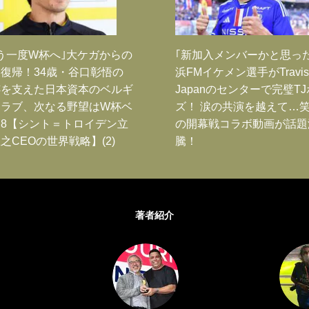
う一度W杯へ｣大ケガからの
｢新加入メンバーかと思っ
復帰！34歳・谷口彰悟の
浜FMイケメン選手がTravis
跡を支えた日本資本のベルギ
Japanのセンターで完璧T
クラブ、次なる野望はW杯ベ
ズ！ 涙の共演を越えて…
8【シント＝トロイデン立
の開幕戦コラボ動画が話題
之CEOの世界戦略】(2)
騰！
著者紹介