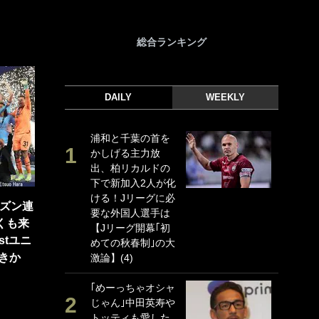
総合ランキング
DAILY
WEEKLY
浦和と千葉の首を
｢
かしげる主力放
｢
出、柏リカルドの
ド
下で新加入2人が化
日
ける！Jリーグに必
ン
ーズン連
要な外国人選手は
ー
くも来
【Jリーグ開幕｢初
事
stユニ
めての秋春制｣の大
｢
きか
激論】(4)
な
｢めーっちゃオシャ
｢
じゃん｣中田英寿や
w
トッティも愛した
世