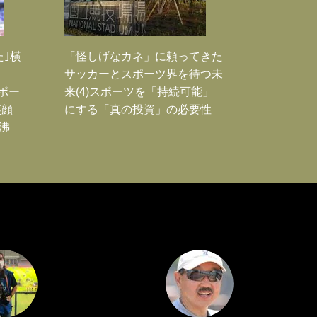
た｣横
「怪しげなカネ」に頼ってきた
サッカーとスポーツ界を待つ未
Jポー
来(4)スポーツを「持続可能」
笑顔
にする「真の投資」の必要性
沸