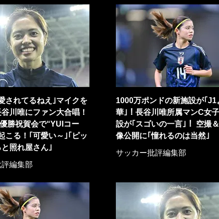
愛されてるねえ｣マイクを
1000万ポンドの新施設が｢J
長谷川唯にファン大合唱！
華｣！長谷川唯所属マンC女
優勝祝賀会で“YUIコー
設が｢スゴいの一言｣！ 空撮
起こる！｢可愛い～｣｢ピッ
像公開に｢憧れるのは当然｣
と照れ屋さん｣
サッカー批評編集部
批評編集部