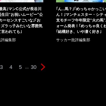
最高｣マンC公式が長谷川
｢ん...馬？｣｢めっちゃかっこ
誕生日“お祝いムービー”公
ん！｣マンチェスター・シテ
カーセンスすごいな｣｢お
支モチーフ午年限定“火の馬”
タズラっ子みたいな雰囲気
ォーム発表！｢めっちゃ良くね
て言われても｣
｢結構好き、いや凄く好き｣
批評編集部
サッカー批評編集部
3
4
5
30
…