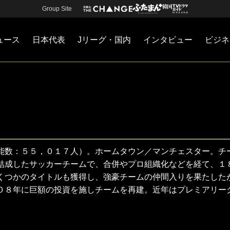
Group Site
ュース
日本代表
Jリーグ・国内
インタビュー
ビジネ
・国内
カー
ネジメント
Jリーグ・国内
戦術
注目選手
海外サッカー
監督
マネー
チームマネジメント
日本代表
能数：５５，０１７人）。ホームタウン／マンチェスター。チ
結成したサッカーチームで、合併やプロ組織化などを経て、１
くつかのタイトルも獲得し、強豪チームの仲間入りを果たした
０８年に巨額の投資を施しチームを再建。近年はプレミアリー