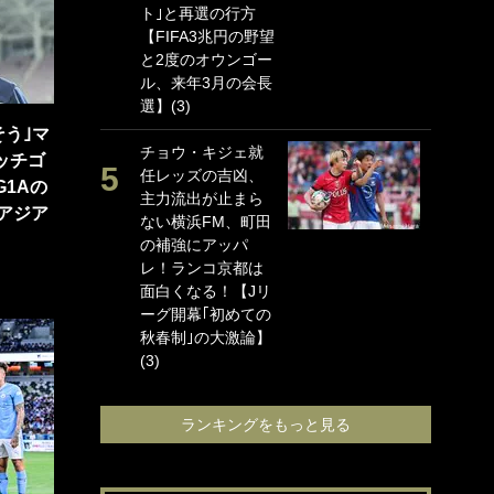
ト｣と再選の行方
海
【FIFA3兆円の野望
イ
と2度のオウンゴー
っ
ル、来年3月の会長
的
選】(3)
｢
そう｣マ
チョウ・キジェ就
笑
ッチゴ
任レッズの吉凶、
手
G1Aの
主力流出が止まら
還
｢アジア
ない横浜FM、町田
に
の補強にアッパ
ン
レ！ランコ京都は
れ
面白くなる！【Jリ
喜
ーグ開幕｢初めての
愛
秋春制｣の大激論】
(3)
ランキングをもっと見る