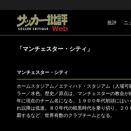
批評
ニ
Jリーグ
戦術
注目選手
海外サッ
監督
マネー
チームマ
日本代表
「マンチェスター・シティ」
マンチェスター・シティ
ホームスタジアム／エティハド・スタジアム（入場可
ラー／水色。歴史／原点は、マンチェスターの教会が
年に現在のチーム名になる。１９００年代初頭にはい
れ以降は低迷。８０年代の暗黒時代を乗り切り、２０
覇するなど、世界有数のクラブチームとなる。