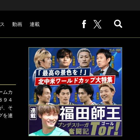
ス
動画
連載
熊崎敬の「路地から始まる処世術」
下田恒幸の「10倍面白くなるサッカー中継の見方」
サッカー批評PHOTOギャラリー「ピッチの焦点」
後藤健生の「蹴球放浪記」
原悦生PHOTOギャラリー「サッカー遠近」
「だれかに言いたくなる記録」
福田師王「ブンデスリーガ奮闘記 Tor!」
大住良之の「この世界のコーナーエリアから」
ームカ
８９４
が、そ
グを連