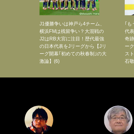
J1優勝争いは神戸ら4チーム、
｢も
横浜FMは残留争い？大混戦の
代表
J2はRB大宮に注目！歴代最強
奇
の日本代表をJリーグから【Jリ
ー
ーグ開幕｢初めての秋春制｣の大
スト
激論】(6)
石敬