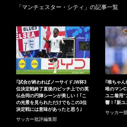
「マンチェスター・シティ」の記事一覧
｢試合が終わればノーサイド｣W杯3
｢唯ちゃん
位決定戦終了直後のピッチ上での英
唯のマン
仏合同の円陣シーンが美しい！｢こ
ユニ着用“
の光景を見られただけでもこの3位
響！｢新ユ
決定戦には意味があったと思う｣
サッカー
サッカー批評編集部