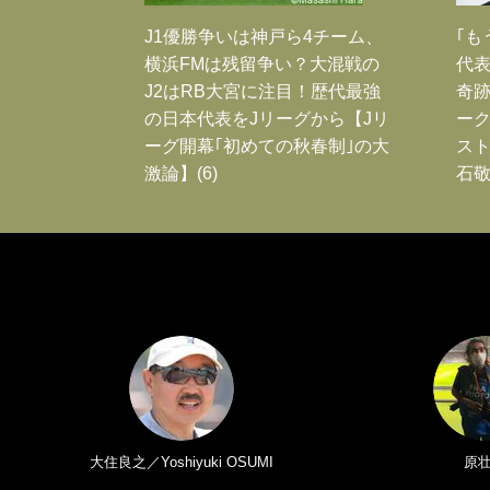
J1優勝争いは神戸ら4チーム、
｢も
横浜FMは残留争い？大混戦の
代表
J2はRB大宮に注目！歴代最強
奇
の日本代表をJリーグから【Jリ
ー
ーグ開幕｢初めての秋春制｣の大
スト
激論】(6)
石敬
大住良之／Yoshiyuki OSUMI
原