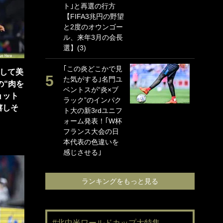
ト｣と再選の行方
海
【FIFA3兆円の野望
イ
と2度のオウンゴー
っ
ル、来年3月の会長
的
選】(3)
｢
｢この炎どこかで見
笑
そして美
た気がする｣名門ユ
手
の“肉を
ベントスが“炎×ブ
還
ョット
ラック”のインパク
に
嬉しそ
ト大の新3rdユニフ
ン
ォーム発表！｢W杯
れ
フランス大会の日
喜
本代表の色違いを
愛
感じさせる｣
ランキングをもっと見る
#北中米ワールドカップ大特集