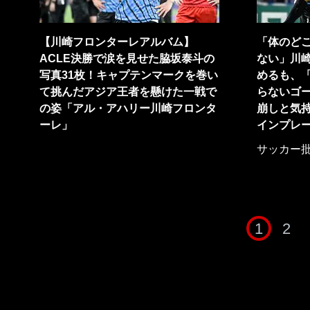
【川崎フロンターレアルバム】
「体のど
ACLE決勝で涙を見せた脇坂泰斗の
ない」川
写真31枚！キャプテンマークを巻い
めるも、
て挑んだアジア王者を懸けた一戦で
らないゴー
の姿「アル・アハリー川崎フロンタ
崩しと気
ーレ」
インプレ
サッカー
1
2