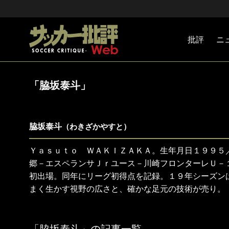
批評
ニ
Jリーグ
戦術
注目選手
海外サッ
監督
マネー
チームマ
日本代表
「脇坂泰斗」
脇坂泰斗
（わきざかやすと）
Ｙａｓｕｔｏ ＷＡＫＩＺＡＫＡ。生年月日１９９５
郷－エスペランサＪｒユース－川崎フロンターレＵ－
初出場。同年にリーグ初得点を記録。１９年シーズン
まく生かす視野の広さと、確かな足元の技術が売り。