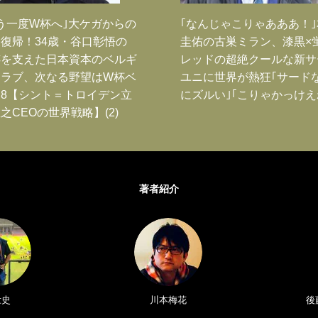
う一度W杯へ｣大ケガからの
｢なんじゃこりゃあああ！
復帰！34歳・谷口彰悟の
圭佑の古巣ミラン、漆黒×
跡を支えた日本資本のベルギ
レッドの超絶クールな新サ
クラブ、次なる野望はW杯ベ
ユニに世界が熱狂｢サード
8【シント＝トロイデン立
にズルい｣｢こりゃかっけえ
之CEOの世界戦略】(2)
著者紹介
壮史
川本梅花
後