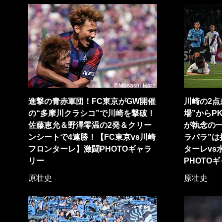
進撃の青赤軍団！FC東京がGW開催
川崎の2点
の“多摩川クラシコ”で川崎を撃破！
場”からP
佐藤恵允＆野澤零温の2発＆クリー
が執念の
ンシートで4連勝！【FC東京vs川崎
ラバラ”は
フロンターレ】激闘PHOTOギャラ
ターレvs
リー
PHOTO
原壮史
原壮史