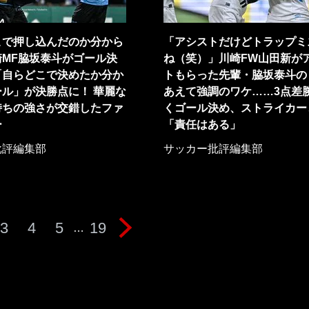
こで押し込んだのか分から
「アシストだけどトラップミ
崎MF脇坂泰斗がゴール決
ね（笑）」川崎FW山田新が
「自らどこで決めたか分か
トもらった先輩・脇坂泰斗の
ル」が決勝点に！ 華麗な
あえて強調のワケ……3点差
持ちの強さが交錯したファ
くゴール決め、ストライカー
ー
「責任はある」
批評編集部
サッカー批評編集部
3
4
5
19
…