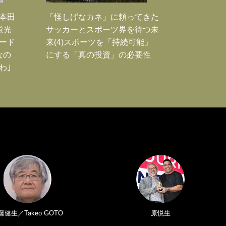
｣本田
「怪しげなカネ」に頼ってきた
蛍光
サッカーとスポーツ界を待つ未
ード
来(4)スポーツを「持続可能」
なの
にする「真の投資」の必要性
わ｣
藤健生／Takeo GOTO
原悦生