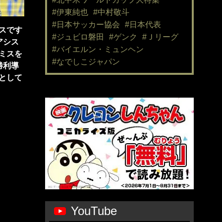
#伊東純也
#中村敬斗
#日本サッカー協会
#日本代表
スです
#ジュビロ磐田
#ゲンク
#Ｊリーグ
アシス
#バイエルン・ミュンヘン
ミスを
#なでしこジャパン
勝利導
として
YouTube