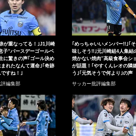
跡が重なってる！｣J1川崎
｢めっちゃいいメンバー!!｣｢
息子“バースデーゴールベ
味しそう!!｣元川崎組4人集結
生に驚きの声｢ゴール決め
焼かない焼肉”高級食事会シ
まれたなんて運命｣｢奇跡
が話題！｢やすくんレオの隣
ですね！｣
う｣｢元気そうで何より｣の声
批評編集部
サッカー批評編集部