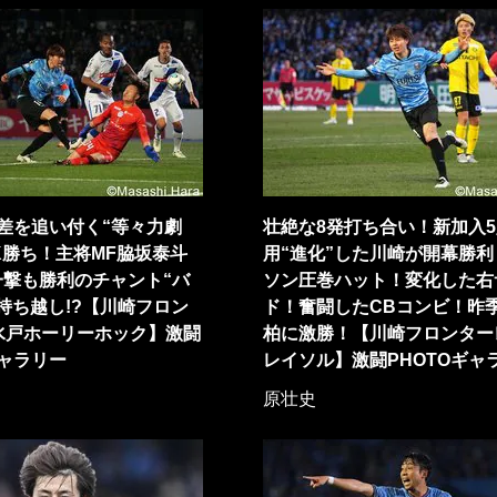
差を追い付く“等々力劇
壮絶な8発打ち合い！新加入
K勝ち！主将MF脇坂泰斗
用“進化”した川崎が開幕勝利
一撃も勝利のチャント“バ
ソン圧巻ハット！変化した右
持ち越し!?【川崎フロン
ド！奮闘したCBコンビ！昨
水戸ホーリーホック】激闘
柏に激勝！【川崎フロンター
ギャラリー
レイソル】激闘PHOTOギャ
原壮史