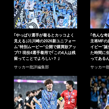
｢やっぱり選手が着るとカッコよく
｢色んな奇
見える｣J1川崎の2026新ユニフォー
主将MFの
ム”特別ムービー“公開で購買欲アッ
イビー”誕
プ!? 現役4選手着用で｢この4人は残
た時間に生
留ってことでよろしい？ ｣
ってあるん
サッカー批評編集部
サッカー