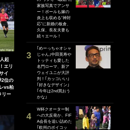
家族写真でアンサ
P
ー！ボールも嫁の
G
炎上も収める“神対
｢
応”に新婚の板倉、
る
久保、長友夫妻も
上
続々エール！
か
｢めーっちゃオシャ
｢
じゃん｣中田英寿や
笑
5人起
トッティも愛した
戦
！エリ
名門ローマ、新ア
シ
ウェイユニが大評
口
サイ
判！｢カッコいい｣
テ
季2位の
｢好きなデザイン｣
全
レvs柏
｢今年は2nd買おう
ケ
ラリー
かな｣
ぎ
W杯クオーター制
｢
への大反発か、FIF
だ
A会長を追い詰めた
表
｢欧州のボイコッ
ペ