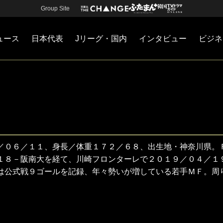
Group Site
ュース
日本代表
Jリーグ・国内
インタビュー
ビジネ
・国内
カー
ネジメント
Jリーグ・国内
戦術
注目選手
海外サッカー
監督
マネー
チームマネジメント
日本代表
／０６／１１、身長／体重１７２／６８、出生地・神奈川県。
１８－阪南大を経て、川崎フロンターレで２０１９／０４／１
は公式戦９ゴールを記録、年々勢いが増している若手ＭＦ。周