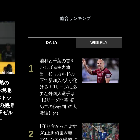
総合ランキング
DAILY
WEEKLY
浦和と千葉の首を
｢
かしげる主力放
｢
出、柏リカルドの
ド
下で新加入2人が化
日
熱の
ける！Jリーグに必
ン
を現地
要な外国人選手は
ー
ストッ
【Jリーグ開幕｢初
事
の抱擁
めての秋春制｣の大
｢
田ゼル
激論】(4)
な
ー
｢守り方かっこよす
｢
ぎ｣上田綺世が妻
w
の“ワンオペ騒動”に
世