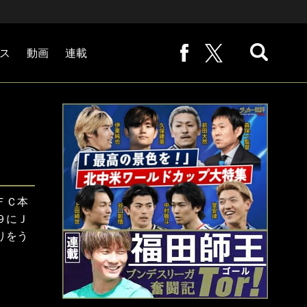
ス
動画
連載
熊崎敬の「路地から始まる処世術」
下田恒幸の「10倍面白くなるサッカー中継の見方」
サッカー批評PHOTOギャラリー「ピッチの焦点」
後藤健生の「蹴球放浪記」
原悦生PHOTOギャラリー「サッカー遠近」
「だれかに言いたくなる記録」
福田師王「ブンデスリーガ奮闘記 Tor!」
大住良之の「この世界のコーナーエリアから」
ＦＣ本
９にＪ
りをう