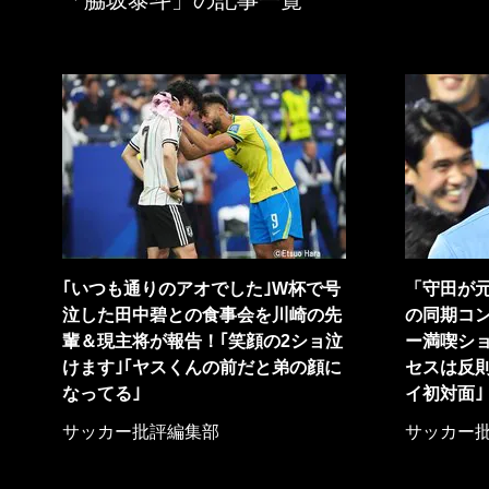
「脇坂泰斗」の記事一覧
｢いつも通りのアオでした｣W杯で号
「守田が元
泣した田中碧との食事会を川崎の先
の同期コ
輩＆現主将が報告！｢笑顔の2ショ泣
ー満喫シ
けます｣｢ヤスくんの前だと弟の顔に
セスは反則
なってる｣
イ初対面｣
サッカー批評編集部
サッカー