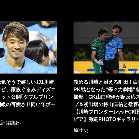
気そうで嬉しい｣J1川崎
攻める川崎と耐える町田！白
ンビ、家族ぐるみディズニ
PK戦となった“等々力劇場”
ョット公開｢ダブルプリン
撮影！GK山口瑠伊が超反応
級の可愛さ｣｢同い年ボー
プ＆初出場の持山匡佑と歓喜
【川崎フロンターレvs FC町
ビア】激闘PHOTOギャラリ
批評編集部
原壮史