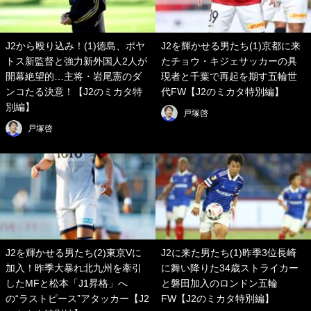
J2から殴り込み！(1)徳島、ポヤ
J2を輝かせる男たち(1)京都に来
トス新監督と強力新外国人2人が
たチョウ・キジェサッカーの具
開幕絶望的…主将・岩尾憲のダ
現者と千葉で再起を期す五輪世
ンコたる決意！【J2のミカタ特
代FW【J2のミカタ特別編】
別編】
戸塚啓
戸塚啓
J2を輝かせる男たち(2)東京Vに
J2に来た男たち(1)昨季3位長崎
加入！昨季大暴れ北九州を牽引
に舞い降りた34歳ストライカー
したMFと松本「J1昇格」へ
と磐田加入のロンドン五輪
の“ラストピース”アタッカー【J2
FW【J2のミカタ特別編】