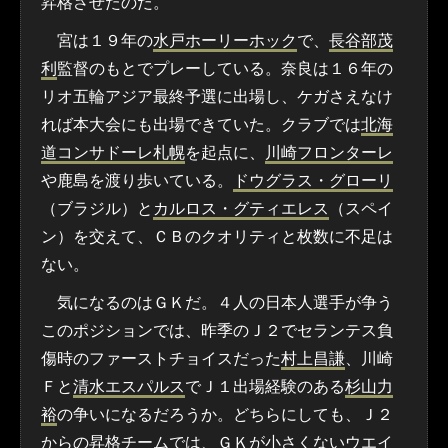
昇格させたのだ。
宮は１９年の
水戸ホーリーホック
で、
長谷部茂
利
監督のもとでプレーしている。奈良は１６年の
リオ五輪アジア最終予選に出場し、ケガさえなけ
れば本大会にも出場できていた。クラブでは
北海
道コンサドーレ札幌
を起点に、
川崎フロンターレ
や鹿島を渡り歩いている。
ドウグラス・グローリ
（ブラジル）と
カルロス・グティエレス
（スペイ
ン）を交えて、ＣＢのクオリティと枚数に不足は
ない。
気になるのはＧＫだ。４人の日本人選手が争う
このポジションでは、昨季のＪ２でセランテス負
傷時のファーストチョイスだった
村上昌謙
、川崎
Ｆと
清水エスパルス
でＪ１出場経験のある
杉山力
裕
の争いになるだろうか。どちらにしても、Ｊ２
からの昇格チームでは、ＧＫが小さくないウエイ