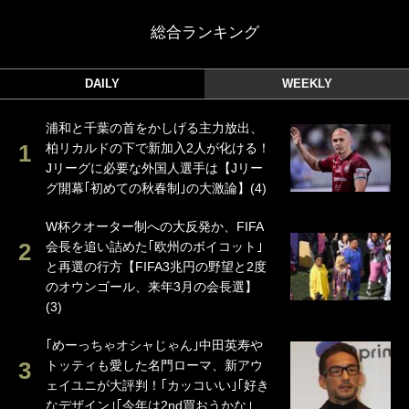
総合ランキング
DAILY
WEEKLY
浦和と千葉の首をかしげる主力放出、
柏リカルドの下で新加入2人が化ける！
Jリーグに必要な外国人選手は【Jリー
グ開幕｢初めての秋春制｣の大激論】(4)
W杯クオーター制への大反発か、FIFA
会長を追い詰めた｢欧州のボイコット｣
と再選の行方【FIFA3兆円の野望と2度
のオウンゴール、来年3月の会長選】
(3)
｢めーっちゃオシャじゃん｣中田英寿や
トッティも愛した名門ローマ、新アウ
ェイユニが大評判！｢カッコいい｣｢好き
なデザイン｣｢今年は2nd買おうかな｣