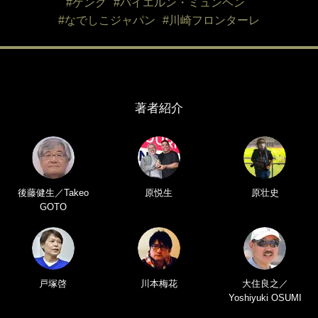
#ゲンク
#バイエルン・ミュンヘン
#なでしこジャパン
#川崎フロンターレ
著者紹介
後藤健生／Takeo
原悦生
原壮史
GOTO
戸塚啓
川本梅花
大住良之／
Yoshiyuki OSUMI