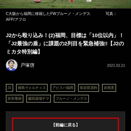
C大阪から福岡に移籍したFWブルーノ・メンデス 写真：
AFP/アフロ
J2から殴り込み！(2)福岡、目標は「10位以内」！
「J2最強の盾」に課題の2列目を緊急補強!!【J2の
ミカタ特別編】
戸塚啓
2021.02.21
J1
徳島ヴォルティス
アビスパ福岡
長谷部茂利
岩尾憲
奈良竜樹
藤田譲瑠チマ
ブルーノ・メンデス
【前編に戻る】