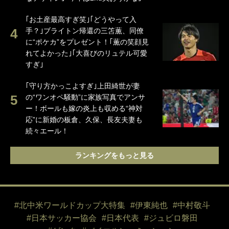
｢お土産最高すぎ笑｣｢どうやって入
手？｣ブライトン帰還の三笘薫、同僚
に“ポケカ”をプレゼント！｢薫の笑顔見
れてよかった｣｢大喜びのリュテル可愛
すぎ｣
｢守り方かっこよすぎ｣上田綺世が妻
の“ワンオペ騒動”に家族写真でアンサ
ー！ボールも嫁の炎上も収める“神対
応”に新婚の板倉、久保、長友夫妻も
続々エール！
ランキングをもっと見る
#北中米ワールドカップ大特集
#伊東純也
#中村敬斗
#日本サッカー協会
#日本代表
#ジュビロ磐田