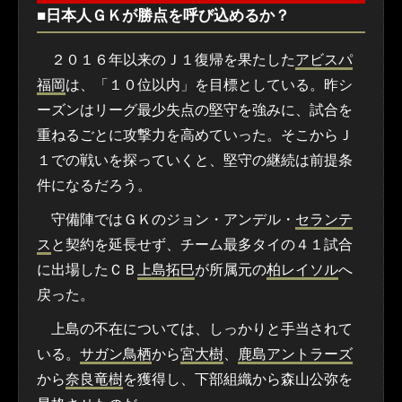
■日本人ＧＫが勝点を呼び込めるか？
２０１６年以来のＪ１復帰を果たした
アビスパ
福岡
は、「１０位以内」を目標としている。昨シ
ーズンはリーグ最少失点の堅守を強みに、試合を
重ねるごとに攻撃力を高めていった。そこからＪ
１での戦いを探っていくと、堅守の継続は前提条
件になるだろう。
守備陣ではＧＫのジョン・アンデル・
セランテ
ス
と契約を延長せず、チーム最多タイの４１試合
に出場したＣＢ
上島拓巳
が所属元の
柏レイソル
へ
戻った。
上島の不在については、しっかりと手当されて
いる。
サガン鳥栖
から
宮大樹
、
鹿島アントラーズ
から
奈良竜樹
を獲得し、下部組織から森山公弥を