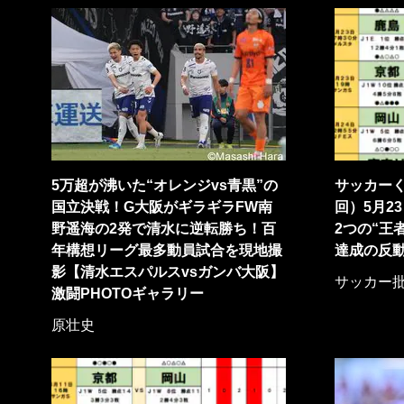
5万超が沸いた“オレンジvs青黒”の
サッカーくじ
国立決戦！G大阪がギラギラFW南
回）5月23
野遥海の2発で清水に逆転勝ち！百
2つの“王
年構想リーグ最多動員試合を現地撮
達成の反
影【清水エスパルスvsガンバ大阪】
サッカー
激闘PHOTOギャラリー
原壮史