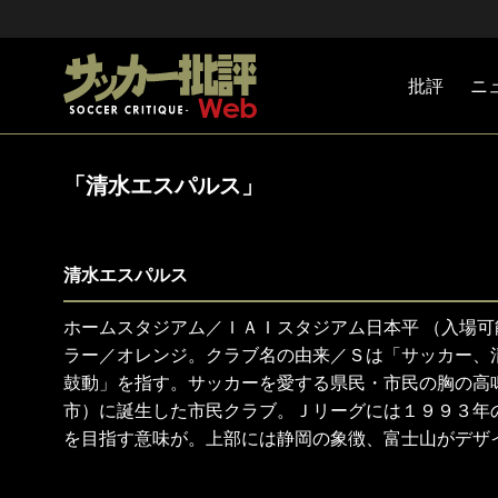
批評
ニ
Jリーグ
戦術
注目選手
海外サッ
監督
マネー
チームマ
日本代表
「清水エスパルス」
清水エスパルス
ホームスタジアム／ＩＡＩスタジアム日本平 （入場
ラー／オレンジ。クラブ名の由来／Ｓは「サッカー、
鼓動」を指す。サッカーを愛する県民・市民の胸の高
市）に誕生した市民クラブ。Ｊリーグには１９９３年
を目指す意味が。上部には静岡の象徴、富士山がデザ