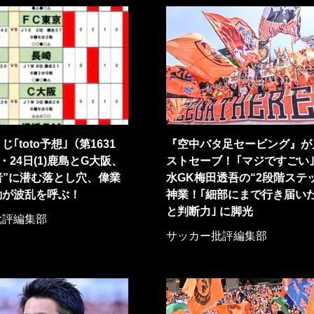
｢toto予想｣（第1631
『空中バタ足セービング』が
・24日(1)鹿島とG大阪、
ストセーブ！ ｢マジですごい｣
者”に潜む落とし穴、偉業
水GK梅田透吾の“2段階ステ
動が波乱を呼ぶ！
神業！｢細部にまで行き届い
と判断力｣ に脚光
批評編集部
サッカー批評編集部