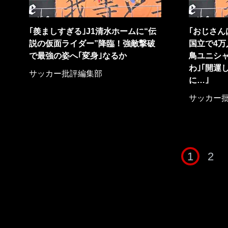
｢羨ましすぎる｣J1清水ホームに“伝
｢おじさん
説の仮面ライダー”降臨！強敵撃破
国立で4万
で最強の姿へ｢変身｣なるか
鳥ユニシャ
わ｣｢開運
サッカー批評編集部
に…｣
サッカー
1
2