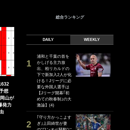
総合ランキング
DAILY
WEEKLY
浦和と千葉の首を
｢
かしげる主力放
｢
出、柏リカルドの
ド
下で新加入2人が化
日
ける！Jリーグに必
ン
632
要な外国人選手は
ー
利予想
【Jリーグ開幕｢初
事
の岡山が
めての秋春制｣の大
｢
爆発力
激論】(4)
な
由
｢守り方かっこよす
｢
ぎ｣上田綺世が妻
w
の“ワンオペ騒動”に
世