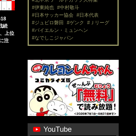
#伊東純也
#中村敬斗
#日本サッカー協会
#日本代表
18
#ジュビロ磐田
#ゲンク
#Ｊリーグ
K戦続
#バイエルン・ミュンヘン
田、上位
#なでしこジャパン
に注
YouTube