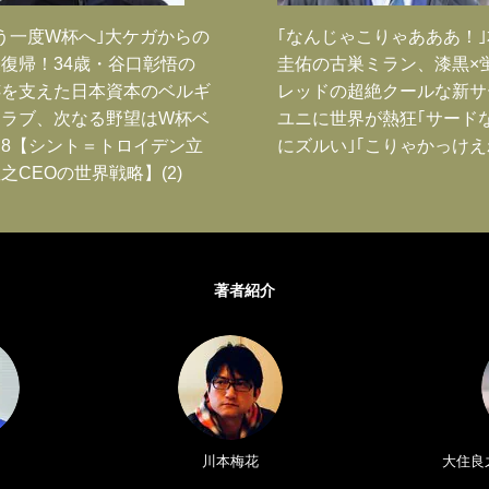
う一度W杯へ｣大ケガからの
｢なんじゃこりゃあああ！
復帰！34歳・谷口彰悟の
圭佑の古巣ミラン、漆黒×
跡を支えた日本資本のベルギ
レッドの超絶クールな新サ
クラブ、次なる野望はW杯ベ
ユニに世界が熱狂｢サード
8【シント＝トロイデン立
にズルい｣｢こりゃかっけえ
之CEOの世界戦略】(2)
著者紹介
川本梅花
大住良之／