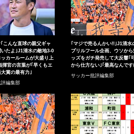
?｢こんな直球の親父ギャ
｢マジで売るんかい!!｣J1清
いたよ｣J1清水の敵地3-0
プリルフール企画、ウソから
ロッカールームが大盛り上
ッズをガチ発売して大反響｢
指揮官の言葉が｢早くもエ
から仕方ない｣｢最高なんです
大賞の最有力｣
サッカー批評編集部
批評編集部