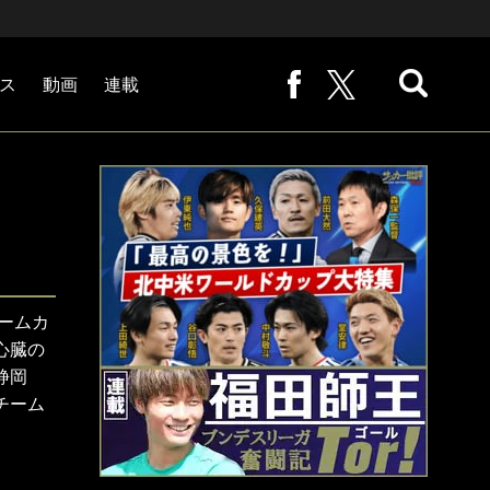
ス
動画
連載
熊崎敬の「路地から始まる処世術」
下田恒幸の「10倍面白くなるサッカー中継の見方」
サッカー批評PHOTOギャラリー「ピッチの焦点」
後藤健生の「蹴球放浪記」
原悦生PHOTOギャラリー「サッカー遠近」
「だれかに言いたくなる記録」
福田師王「ブンデスリーガ奮闘記 Tor!」
大住良之の「この世界のコーナーエリアから」
ームカ
心臓の
静岡
チーム