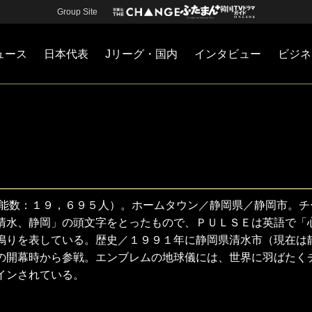
Group Site
ュース
日本代表
Jリーグ・国内
インタビュー
ビジネ
・国内
カー
ネジメント
Jリーグ・国内
戦術
注目選手
海外サッカー
監督
マネー
チームマネジメント
日本代表
可能数：１９，６９５人）。ホームタウン／静岡県／静岡市。チ
清水、静岡」の頭文字をとったもので、ＰＵＬＳＥは英語で「
鳴りを表している。歴史／１９９１年に静岡県清水市（現在は
の開幕時から参戦。エンブレムの地球儀には、世界に羽ばたく
インされている。