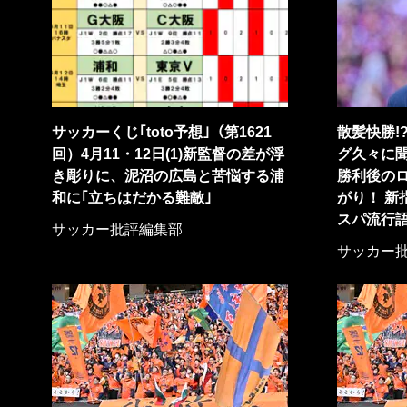
サッカーくじ｢toto予想｣（第1621
散髪快勝!
回）4月11・12日(1)新監督の差が浮
グ久々に聞
き彫りに、泥沼の広島と苦悩する浦
勝利後の
和に｢立ちはだかる難敵｣
がり！ 新
スパ流行語
サッカー批評編集部
サッカー