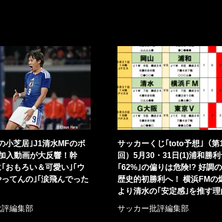
の小芝居｣J1清水MFのボ
サッカーくじ｢toto予想｣（第1
G加入動画が大反響！幹
回）5月30・31日(1)浦和勝
に｢おもろい＆可愛い｣｢ウ
｢62%｣の偏りは危険!? 好調
ってんの｣｢涙飛んでった
歴史的初勝利へ！ 横浜FMの
より清水の｢安定感｣を推す理
批評編集部
サッカー批評編集部