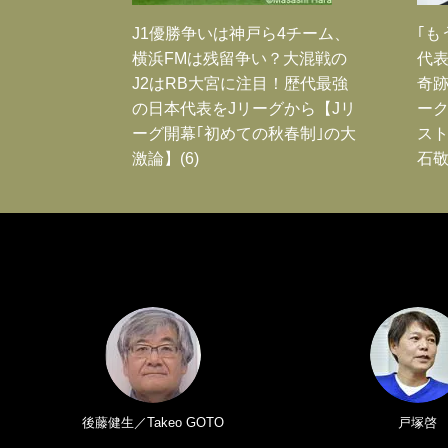
J1優勝争いは神戸ら4チーム、
｢も
横浜FMは残留争い？大混戦の
代表
J2はRB大宮に注目！歴代最強
奇
の日本代表をJリーグから【Jリ
ー
ーグ開幕｢初めての秋春制｣の大
スト
激論】(6)
石敬
後藤健生／Takeo GOTO
戸塚啓