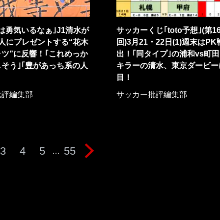
は勇気いるなぁ｣J1清水が
サッカーくじ｢toto予想｣(第16
人にプレゼントする“花木
回)3月21・22日(1)週末はP
ツ”に反響！｢これめっか
出！｢同タイプ｣の浦和vs町
しそう｣｢豊があっち系の人
キラーの清水、東京ダービー
目！
批評編集部
サッカー批評編集部
3
4
5
55
…