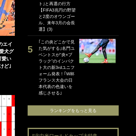
ト｣と再選の行方
海
【FIFA3兆円の野望
イ
と2度のオウンゴー
っ
ル、来年3月の会長
的
選】(3)
｢
｢この炎どこかで見
笑
水のエイ
た気がする｣名門ユ
手
愛犬グ
ベントスが“炎×ブ
還
可愛い
ラック”のインパク
に
けど｣
ト大の新3rdユニフ
ン
ォーム発表！｢W杯
れ
フランス大会の日
喜
本代表の色違いを
愛
感じさせる｣
ランキングをもっと見る
#北中米ワールドカップ大特集