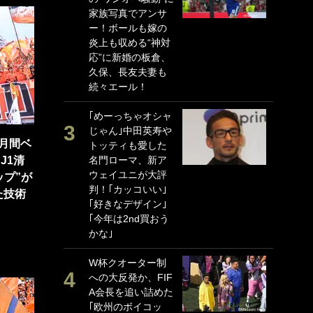
家族写真でアンサ
P
ー！ボールも嫁の
G
炎上も収める“神対
｢
応”に新婚の板倉、
る
久保、長友夫妻も
上
続々エール！
か
｢めーっちゃオシャ
｢
じゃん｣中田英寿や
笑
月間ベ
トッティも愛した
戦
J1清
名門ローマ、新ア
シ
ウェイユニが大評
口
ップ”が
判！｢カッコいい｣
テ
た技術
｢好きなデザイン｣
全
｢今年は2nd買おう
ケ
かな｣
ぎ
W杯クオーター制
｢
への大反発か、FIF
だ
A会長を追い詰めた
表
｢欧州のボイコッ
ペ