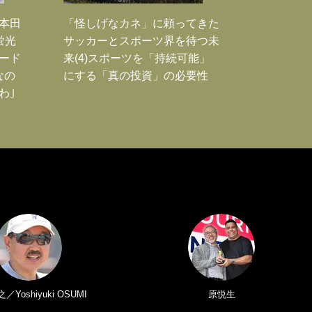
｣本田
「怪しげなカネ」に頼ってきた
蛍光
サッカーとスポーツ界を待つ未
ード
来(4)スポーツを「持続可能」
なの
にする「真の投資」の必要性
わ｣
Yoshiyuki OSUMI
原悦生