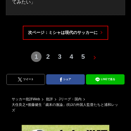
てみたい」
次ページ：ミシャは現代のサッカーに
1
2
3
4
5
ツイート
シェア
LINEで送る
サッカー批評Web
批評
Jリーグ・国内
大住良之×後藤健生「歳末の激論」(6)Jの外国人監督たちと浦和レッ
ズ