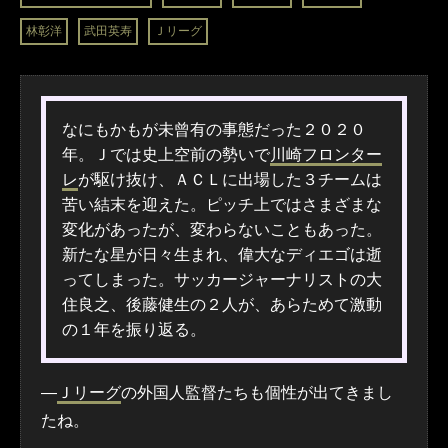
林彰洋
武田英寿
Ｊリーグ
なにもかもが未曾有の事態だった２０２０
年。Ｊでは史上空前の勢いで
川崎フロンター
レ
が駆け抜け、ＡＣＬに出場した３チームは
苦い結末を迎えた。ピッチ上ではさまざまな
変化があったが、変わらないこともあった。
新たな星が日々生まれ、偉大なディエゴは逝
ってしまった。サッカージャーナリストの大
住良之、後藤健生の２人が、あらためて激動
の１年を振り返る。
―
Ｊリーグ
の外国人監督たちも個性が出てきまし
たね。