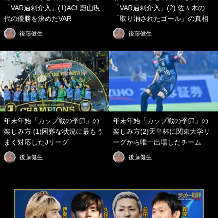
「VAR過剰介入」(1)ACL蔚山現
「VAR過剰介入」(2) 佐々木の
代の優勝を決めたVAR
「取り消されたゴール」の真相
後藤健生
後藤健生
年末年始「カップ戦の季節」の
年末年始「カップ戦の季節」の
楽しみ方 (1)困難な状況に最もう
楽しみ方(2)天皇杯に関東大学リ
まく対応したJリーグ
ーグから唯一出場したチーム
後藤健生
後藤健生