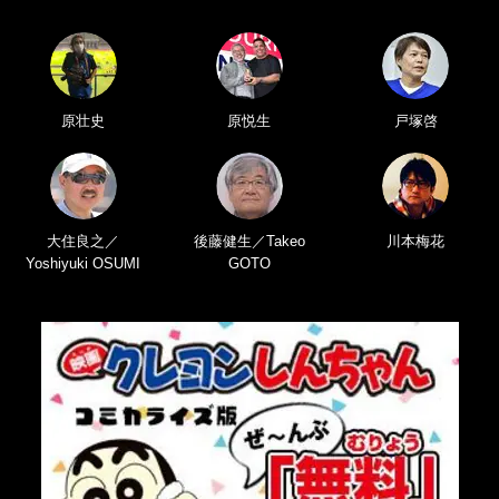
原壮史
原悦生
戸塚啓
大住良之／
後藤健生／Takeo
川本梅花
Yoshiyuki OSUMI
GOTO