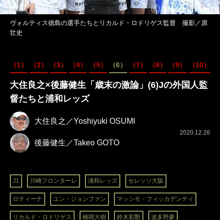
ヴォルティス徳島の選手たちとリカルド・ロドリゲス監督 撮影／原
壮史
（1）
（2）
（3）
（4）
（5）
（6）
（7）
（8）
（9）
（10）
大住良之×後藤健生「歳末の激論」(6)Jの外国人監
督たちと浦和レッズ
大住良之／Yoshiyuki OSUMI
2020.12.26
後藤健生／Takeo GOTO
J1
川崎フロンターレ
浦和レッズ
セレッソ大阪
ロティーナ
ユン・ジョンファン
マッシモ・フィッカデンティ
リカルド・ロドリゲス
橋岡大樹
鈴木彩艶
波多野豪