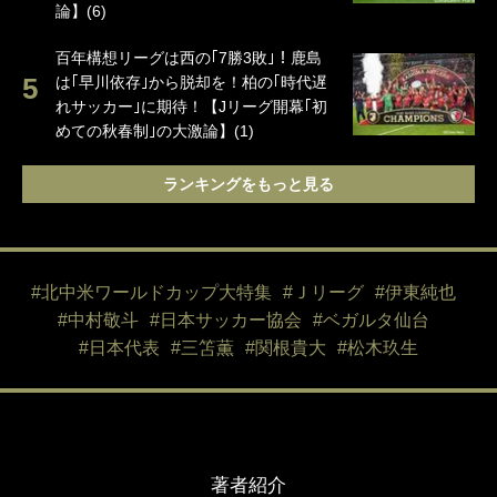
論】(6)
百年構想リーグは西の｢7勝3敗｣！鹿島
は｢早川依存｣から脱却を！柏の｢時代遅
れサッカー｣に期待！【Jリーグ開幕｢初
めての秋春制｣の大激論】(1)
ランキングをもっと見る
#北中米ワールドカップ大特集
#Ｊリーグ
#伊東純也
#中村敬斗
#日本サッカー協会
#ベガルタ仙台
#日本代表
#三笘薫
#関根貴大
#松木玖生
著者紹介