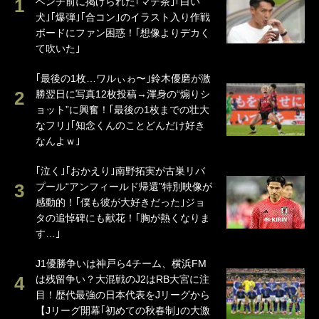
ベンチ前に掲げられた｢マテ茶｣｢白い
犬｣｢爆弾｣｢合コン｣のイラスト入り作戦
ボードにファン困惑！｢想像よりデカく
て吹いた｣
｢最後の1枚…ワルぃゎ〜｣鈴木優磨が激
勝翌日に写真12枚投稿→渾身の“煽りシ
ョット”に興奮！｢最後の1枚までの壮大
なフリ｣｢知念くんのことどんだけ好き
なんよｗ｣
｢泣く｣｢おかえり｣南野拓実が古巣リバ
プール“アンフィールド帰還”特別映像が
感動的！｢僕も彼が大好きだった｣ジョ
タの追悼碑にも献花！｢胸が熱くなりま
す…｣
J1優勝争いは神戸ら4チーム、横浜FM
は残留争い？大混戦のJ2はRB大宮に注
目！歴代最強の日本代表をJリーグから
【Jリーグ開幕｢初めての秋春制｣の大激