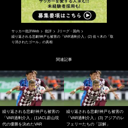
サッカー批評Web
批評
Jリーグ・国内
繰り返される悲劇!神戸も被害の「VAR過剰介入」(2) 佐々木の「取
り消されたゴール」の真相
関連記事
繰り返される悲劇!神戸も被害の
繰り返される悲劇!神戸も被害の
「VAR過剰介入」(1)ACL蔚山現
「VAR過剰介入」(3) アジアのレ
代の優勝を決めたVAR
フェリーたちの「誤解」