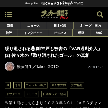
Group Site
新着
ニュース
日本代表
Jリーグ・国内
批評
インタビュー
ビジネス
動画
連載
繰り返される悲劇!神戸も被害の「VAR過剰介入」
(2) 佐々木の「取り消されたゴール」の真相
後藤健生／Takeo GOTO
2020.12.22
J1
海外
ヴィッセル神戸
佐々木大樹
安井拓也
ドウグラス
Ｊリーグ
日本サッカー協会
※第１回はこちらより２０２０年ＡＣＬ（ＡＦＣチャン