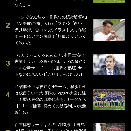
なんよｗ｣
｢マジでなんちゅー作戦なの槙野監督w｣
ベンチ前に掲げられた｢マテ茶｣｢白い
犬｣｢爆弾｣｢合コン｣のイラスト入り作戦
ボードにファン困惑！｢想像よりデカく
て吹いた｣
｢なんじゃこりゃあああ！｣本田圭佑の
古巣ミラン、漆黒×蛍光レッドの超絶ク
ールな新サードユニに世界が熱狂｢サー
ドなのにズルい｣｢こりゃかっけえわ｣
J1優勝争いは神戸ら4チーム、横浜FM
は残留争い？大混戦のJ2はRB大宮に注
目！歴代最強の日本代表をJリーグから
【Jリーグ開幕｢初めての秋春制｣の大激
論】(6)
百年構想リーグは西の｢7勝3敗｣！鹿島