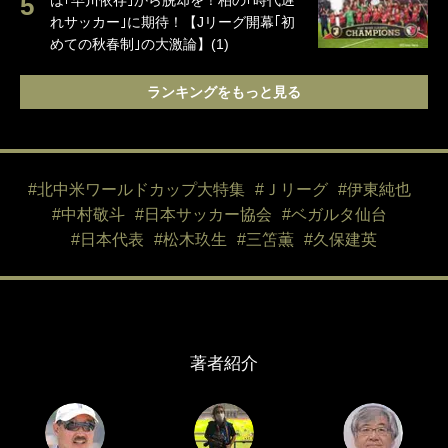
は｢早川依存｣から脱却を！柏の｢時代遅
れサッカー｣に期待！【Jリーグ開幕｢初
めての秋春制｣の大激論】(1)
ランキングをもっと見る
#北中米ワールドカップ大特集
#Ｊリーグ
#伊東純也
#中村敬斗
#日本サッカー協会
#ベガルタ仙台
#日本代表
#松木玖生
#三笘薫
#久保建英
著者紹介