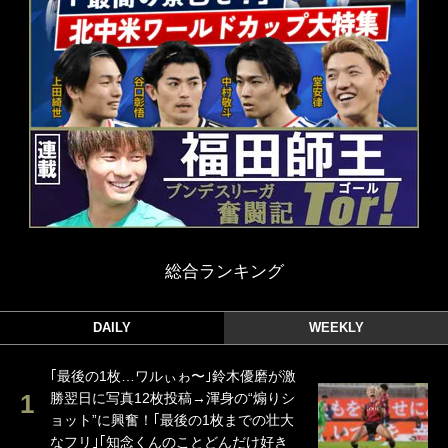
総合ランキング
DAILY
WEEKLY
｢最後の1枚…ワルぃゎ〜｣鈴木優磨が激
勝翌日に写真12枚投稿→渾身の“煽りシ
ョット”に興奮！｢最後の1枚までの壮大
なフリ｣｢知念くんのことどんだけ好き