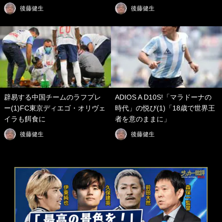
後藤健生
後藤健生
辟易する中国チームのラフプレ
ADIOS A D10S!「マラドーナの
ー(1)FC東京ディエゴ・オリヴェ
時代」の悦び(1)「18歳で世界王
イラも餌食に
者を意のままに」
後藤健生
後藤健生