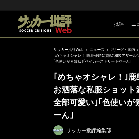
批評
ニ
Jリーグ
戦術
注目選手
海外サッ
監督
マネー
チームマ
日本代表
サッカー批評Web
ニュース
Jリーグ・国内
｢めちゃオシャレ！｣鹿島優勝に貢献“和製アザール
｢色使いが素敵ね｣｢ベイカーストリートやーん｣
｢めちゃオシャレ！｣鹿
お洒落な私服ショット
全部可愛い｣｢色使いが
ーん｣
サッカー批評編集部