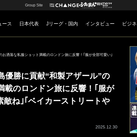
Group Site
ュース
日本代表
Jリーグ・国内
インタビュー
ビジネ
・国内
カー
ネジメント
Jリーグ・国内
戦術
注目選手
海外サッカー
監督
マネー
チームマネジメント
日本代表
”のお洒落な私服ショット満載のロンドン旅に反響！｢服が全部可愛い｣
島優勝に貢献“和製アザール”の
満載のロンドン旅に反響！｢服が
素敵ね｣｢ベイカーストリートや
2025.12.30