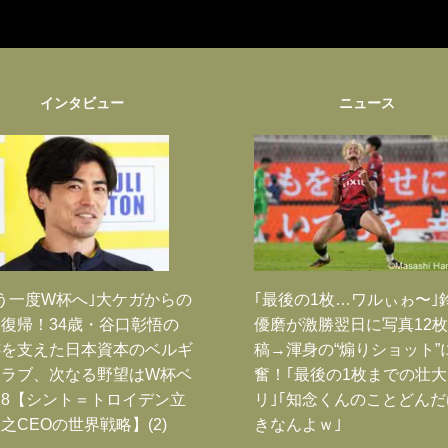
インタビュー
ニュース
う一度W杯へ｣大ケガからの
｢最後の1枚…ワルぃゎ〜｣
復帰！34歳・谷口彰悟の
優磨が激勝翌日に写真12
跡を支えた日本資本のベルギ
稿→渾身の“煽りショット”
クラブ、次なる野望はW杯ベ
奮！｢最後の1枚までの壮
8【シント＝トロイデン立
リ｣｢知念くんのことどん
之CEOの世界戦略】(2)
きなんよｗ｣