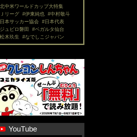
#北中米ワールドカップ大特集
#Ｊリーグ
#伊東純也
#中村敬斗
#日本サッカー協会
#日本代表
#ジュビロ磐田
#ベガルタ仙台
#松木玖生
#なでしこジャパン
YouTube