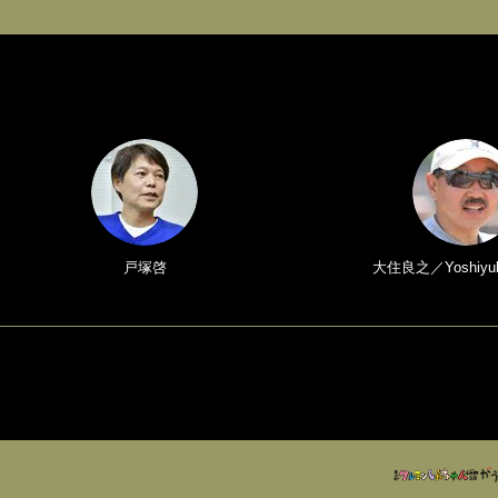
戸塚啓
大住良之／Yoshiyuk