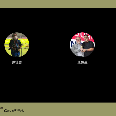
原壮史
原悦生