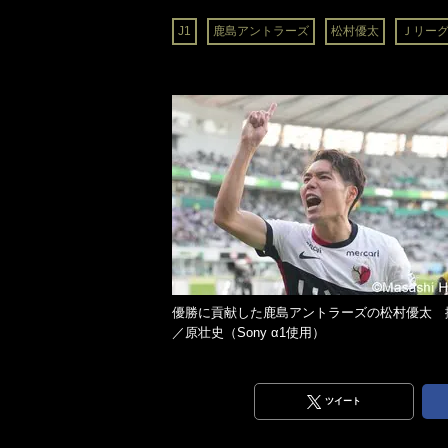
J1
鹿島アントラーズ
松村優太
Ｊリー
優勝に貢献した鹿島アントラーズの松村優太 
／原壮史（Sony α1使用）
ツイート