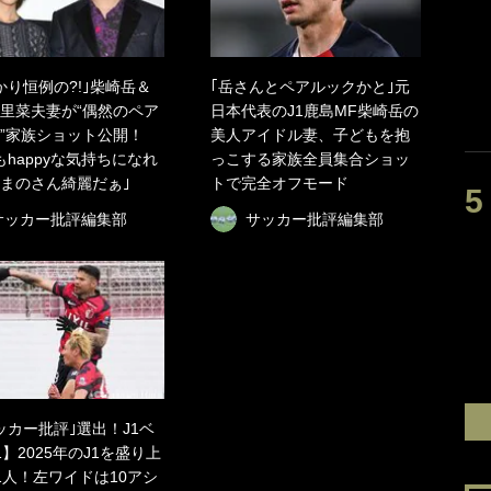
かり恒例の?!｣柴崎岳＆
｢岳さんとペアルックかと｣元
里菜夫妻が“偶然のペア
日本代表のJ1鹿島MF柴崎岳の
”家族ショット公開！
美人アイドル妻、子どもを抱
もhappyな気持ちになれ
っこする家族全員集合ショッ
｢まのさん綺麗だぁ｣
トで完全オフモード
サッカー批評編集部
サッカー批評編集部
ッカー批評｣選出！J1ベ
1】2025年のJ1を盛り上
1人！左ワイドは10アシ