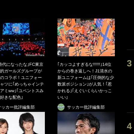
時代になったな｣FC東京
｢カッコよすぎるな!!!!!!｣14位
的ガールズグループが
からの巻き返しへ！J1清水の
のコラボ！ユニフォー
新ユニフォームは｢圧倒的な少
ャツに｢めっちゃインテ
数派ポジション｣が人気！｢惹
アミww｣｢ユベントスみ
かれる｣｢えぐいくらいかっこ
好きな配色｣
いい｣
サッカー批評編集部
サッカー批評編集部