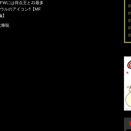
FWには得点王とJ1最多
ウルのアイコン‼︎【MF
編】
北條聡