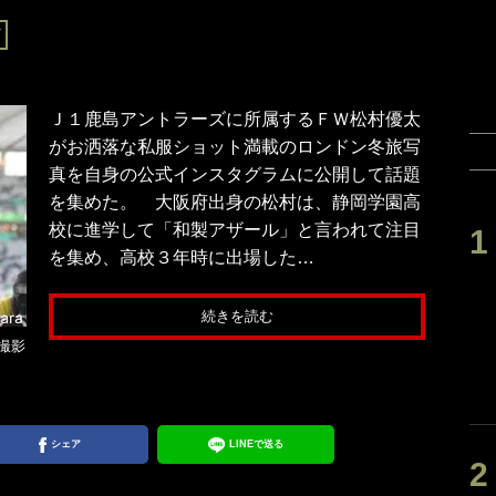
グ
Ｊ１鹿島アントラーズに所属するＦＷ松村優太
がお洒落な私服ショット満載のロンドン冬旅写
真を自身の公式インスタグラムに公開して話題
を集めた。 大阪府出身の松村は、静岡学園高
校に進学して「和製アザール」と言われて注目
を集め、高校３年時に出場した…
続きを読む
撮影
シェア
LINEで送る