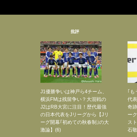
批評
J1優勝争いは神戸ら4チーム、
｢も
横浜FMは残留争い？大混戦の
代表
J2はRB大宮に注目！歴代最強
奇
の日本代表をJリーグから【Jリ
ー
ーグ開幕｢初めての秋春制｣の大
スト
激論】(6)
石敬