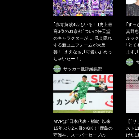
｢赤青黄紫4匹もいる！｣史上最
｢すっ
高3位のJ1京都｢ついに任天堂
真野恵
のキャラクターが…｣見え隠れ
ルック
する新ユニフォームが大反
｢とて
響！｢ええなぁ｣｢可愛い｣｢めっ
ます｣
ちゃいたー！｣
サッカー批評編集部
MVPは｢日本代表・楢崎｣以来
【｢サ
15年ぶり2人目のGK！｢鹿島の
スト1
守護神、スーパーセーブの
げた1