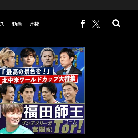
ス
動画
連載
熊崎敬の「路地から始まる処世術」
下田恒幸の「10倍面白くなるサッカー中継の見方」
サッカー批評PHOTOギャラリー「ピッチの焦点」
後藤健生の「蹴球放浪記」
原悦生PHOTOギャラリー「サッカー遠近」
「だれかに言いたくなる記録」
福田師王「ブンデスリーガ奮闘記 Tor!」
大住良之の「この世界のコーナーエリアから」