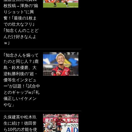
枚投稿→渾身の“煽
PKにイタリア代表
りショット”に興
GKも成す術なし！
奮！｢最後の1枚ま
｢ノーチャンスすぎ
での壮大なフリ｣
るわ｣｢綺世のPKの
｢知念くんのことど
上手さは世界屈指
んだけ好きなんよ
かも｣
ｗ｣
｢また敬斗が魚に
｢知念さんを煽って
笑｣菅原由勢がW杯
たのと同じ人？｣鹿
戦士の夏休み秘蔵
島・鈴木優磨、大
ショット公開！ 川
逆転勝利後の“超・
口春奈と結婚のモ
優等生インタビュ
テ男も登場で｢写真
ー”が話題！｢試合中
全部楽しそう｣｢タ
とのギャップw｣｢礼
ケの水中かわいす
儀正しいイケメン
ぎる」
やな」
｢お土産最高すぎ
久保建英や松木玖
笑｣｢どうやって入
生に続け！徳田誉
手？｣ブライトン帰
ら10代の才能を使
還の三笘薫、同僚