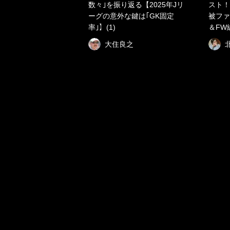
数々｣を振り返る【2025年Jリ
スト！
ーグの意外な鍵は｢GK固定
被ファ
率｣】(1)
＆FW
大住良之