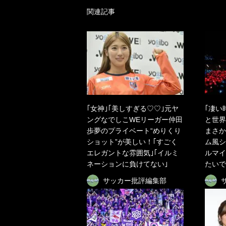
関連記事
｢女神｣｢美しすぎる♡♡｣元ヤ
｢凄い
ングなでしこWEリーガー仲田
と世界
歩夢のプライベート“めりくり
まさか
ショット”が美しい！｢すごく
ム風シ
エレガントな雰囲気｣｢イルミ
ルマイ
ネーションに負けてない｣
たいで
サッカー批評編集部