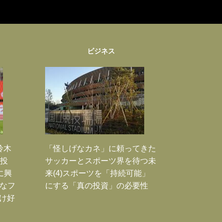
ビジネス
鈴木
「怪しげなカネ」に頼ってきた
枚投
サッカーとスポーツ界を待つ未
に興
来(4)スポーツを「持続可能」
大なフ
にする「真の投資」の必要性
だけ好