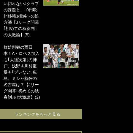
い切れないJクラブ
に“ポケカ”をプレゼ
の課題と、｢0円欧
ント！｢薫の笑顔見
州移籍｣撲滅への処
れてよかった｣｢大
方箋【Jリーグ開幕
喜びのリュテル可
｢初めての秋春制｣
愛すぎ｣
の大激論】(5)
浦和と千葉の首を
群雄割拠の西日
かしげる主力放
本！A・ロペス加入
出、柏リカルドの
も｢大迫次第｣の神
下で新加入2人が化
戸、浅野＆川村復
ける！Jリーグに必
帰も｢ブレない｣広
要な外国人選手は
島、ミシャ就任の
【Jリーグ開幕｢初
名古屋は？【Jリー
めての秋春制｣の大
グ開幕｢初めての秋
激論】(4)
春制｣の大激論】(2)
ランキングをも
ランキングをもっと見る