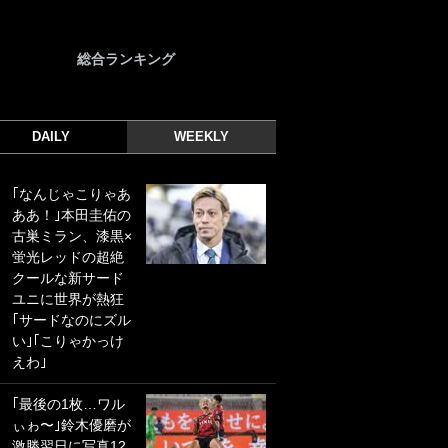
総合ランキング
DAILY
WEEKLY
｢なんじゃこりゃあ
｢光の速さじゃん｣
ああ！｣本田圭佑の
｢えっぐいミドル｣
古巣ミラン、漆黒×
ドイツ名門移籍の
蛍光レッドの超絶
日本代表23歳ボラ
クールな新サード
ンチ、移籍後初ゴ
ユニに世界が熱狂
ールに驚愕！｢見た
｢サードなのにズル
事ないシュートや｣
い｣｢こりゃかっけ
｢聡がどんどん遠く
えわ｣
なっていく」
｢最後の1枚…ワル
｢誰が止めれんねん
ぃゎ〜｣鈴木優磨が
w｣フェイエ上田綺
激勝翌日に写真12
世の“神コース”弾丸