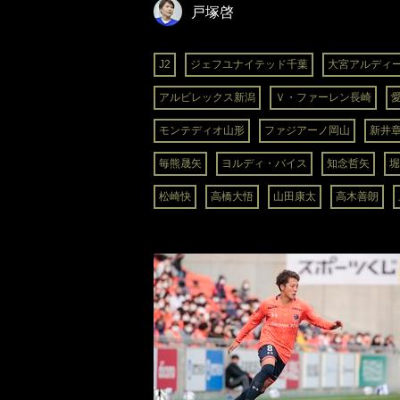
戸塚啓
J2
ジェフユナイテッド千葉
大宮アルディ
アルビレックス新潟
Ｖ・ファーレン長崎
モンテディオ山形
ファジアーノ岡山
新井
毎熊晟矢
ヨルディ・バイス
知念哲矢
堀
松崎快
高橋大悟
山田康太
高木善朗