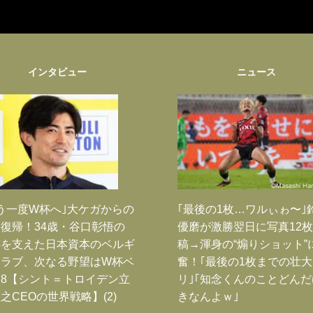
インタビュー
ニュース
う一度W杯へ｣大ケガからの
｢最後の1枚…ワルぃゎ〜｣
復帰！34歳・谷口彰悟の
優磨が激勝翌日に写真12
跡を支えた日本資本のベルギ
稿→渾身の“煽りショット”
クラブ、次なる野望はW杯ベ
奮！｢最後の1枚までの壮
8【シント＝トロイデン立
リ｣｢知念くんのことどん
之CEOの世界戦略】(2)
きなんよｗ｣