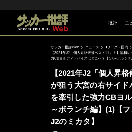
批評
ニ
Jリーグ
戦術
注目選手
海外サッ
監督
マネー
チームマ
日本代表
サッカー批評Web
ニュース
Jリーグ・国内
【2021年J2「個人昇格候補ベスト11」！】浦
力CBヨルディ・バイスはどこへ？【GK～ボランチ
【2021年J2「個人昇
が狙う大宮の右サイド
を牽引した強力CBヨ
～ボランチ編】(1)【
J2のミカタ】