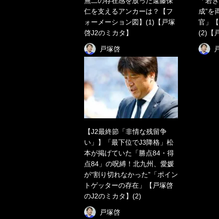
無二の存在感を放った遠藤保
「若き
仁を支えるアンカーは？【フ
成”を
ォーメーション図】(1)【戸塚
官」【
啓J2のミカタ】
(2)
戸塚啓
【J2最終節「非情な残留争
い」】「最下位でJ3降格」松
本が掲げていた「勝点84・得
点84」の呪縛！北九州、愛媛
が“割り切れなかった”「ポイン
トゲッターの存在」【戸塚啓
のJ2のミカタ】(2)
戸塚啓