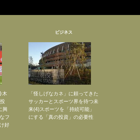
ビジネス
鈴木
「怪しげなカネ」に頼ってきた
枚投
サッカーとスポーツ界を待つ未
に興
来(4)スポーツを「持続可能」
大なフ
にする「真の投資」の必要性
だけ好