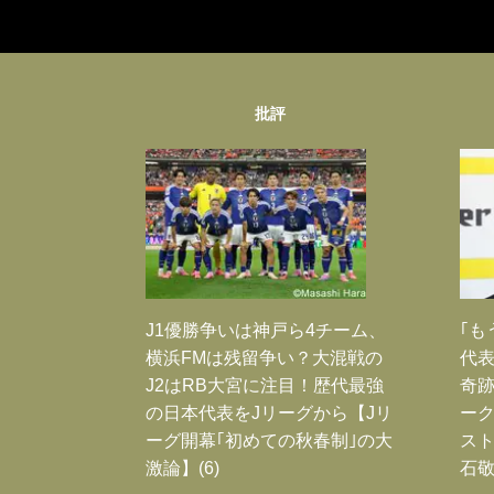
批評
J1優勝争いは神戸ら4チーム、
｢も
横浜FMは残留争い？大混戦の
代表
J2はRB大宮に注目！歴代最強
奇
の日本代表をJリーグから【Jリ
ー
ーグ開幕｢初めての秋春制｣の大
スト
激論】(6)
石敬