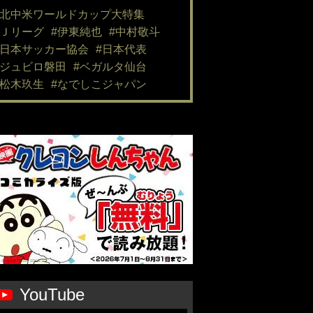
#北中米ワールドカップ大特集
#Ｊリーグ
#伊東純也
#中村敬斗
#日本サッカー協会
#日本代表
#ジュビロ磐田
#ベガルタ仙台
#松木玖生
#なでしこジャパン
YouTube