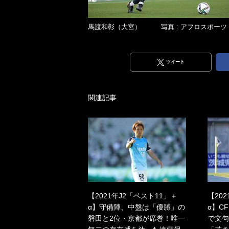
馬渡和彰（大宮） 写真 : アフロスポーツ
ツイート
関連記事
【2021年J2「ベスト11」＋
【20
α】守備陣、中盤は「優勝」の
α】C
磐田と2位・京都が席巻！唯一
で文句