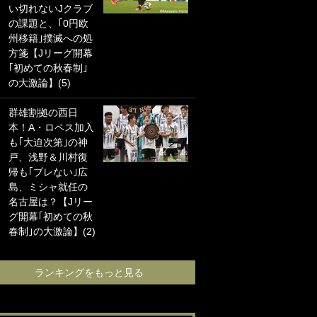
い切れないJクラブ
に“ポケカ”をプレゼ
の課題と、｢0円欧
ント！｢薫の笑顔見
州移籍｣撲滅への処
れてよかった｣｢大
方箋【Jリーグ開幕
喜びのリュテル可
｢初めての秋春制｣
愛すぎ｣
の大激論】(5)
浦和と千葉の首を
群雄割拠の西日
かしげる主力放
本！A・ロペス加入
出、柏リカルドの
も｢大迫次第｣の神
下で新加入2人が化
戸、浅野＆川村復
ける！Jリーグに必
帰も｢ブレない｣広
要な外国人選手は
島、ミシャ就任の
【Jリーグ開幕｢初
名古屋は？【Jリー
めての秋春制｣の大
グ開幕｢初めての秋
激論】(4)
春制｣の大激論】(2)
ランキングをも
ランキングをもっと見る