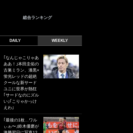
総合ランキング
DAILY
WEEKLY
｢なんじゃこりゃあ
｢光の速さじゃん｣
ああ！｣本田圭佑の
｢えっぐいミドル｣
古巣ミラン、漆黒×
ドイツ名門移籍の
蛍光レッドの超絶
日本代表23歳ボラ
クールな新サード
ンチ、移籍後初ゴ
ユニに世界が熱狂
ールに驚愕！｢見た
｢サードなのにズル
事ないシュートや｣
い｣｢こりゃかっけ
｢聡がどんどん遠く
えわ｣
なっていく」
｢最後の1枚…ワル
｢誰が止めれんねん
ぃゎ〜｣鈴木優磨が
w｣フェイエ上田綺
激勝翌日に写真12
世の“神コース”弾丸