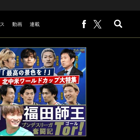
ス
動画
連載
熊崎敬の「路地から始まる処世術」
下田恒幸の「10倍面白くなるサッカー中継の見方」
サッカー批評PHOTOギャラリー「ピッチの焦点」
後藤健生の「蹴球放浪記」
原悦生PHOTOギャラリー「サッカー遠近」
「だれかに言いたくなる記録」
福田師王「ブンデスリーガ奮闘記 Tor!」
大住良之の「この世界のコーナーエリアから」