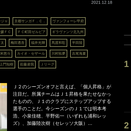
2021.12.18
ージャ
京都サンガＦ．Ｃ．
ヴァンフォーレ甲府
愛媛ＦＣ
ＦＣ町田ゼルビア
ギラヴァンツ北九州
章太
梅田透吾
福井光輝
馬渡和彰
半田陸
米悠斗
カイオ・セザール
川村拓夢
吉尾海夏
上門知樹
佐藤凌我
Ｊリーグ
Ｊ２のシーズンオフと言えば、「個人昇格」が
注目だ。所属チームはＪ１昇格を果たせなかっ
たものの、Ｊ１のクラブにステップアップする
選手のことだ。今シーズンのＪ１では明本考
浩、小泉佳穂、平野佑一（いずれも浦和レッ
ズ）、加藤陸次樹（セレッソ大阪）…