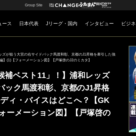
Group Site
ュース
日本代表
Jリーグ・国内
インタビュー
ビジネ
・国内
カー
ネジメント
Jリーグ・国内
戦術
注目選手
海外サッカー
監督
マネー
チームマネジメント
日本代表
和レッズが狙う大宮の右サイドバック馬渡和彰、京都のJ1昇格を牽引した強
編】(1)【フォーメーション図】【戸塚啓のJ2のミカタ】
格候補ベスト11」！】浦和レッズ
バック馬渡和彰、京都のJ1昇格
ルディ・バイスはどこへ？【GK
フォーメーション図】【戸塚啓の