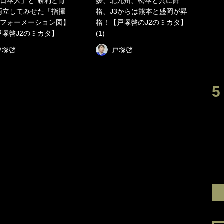
日本人」と“勝利と育
媛、北九州、松本と共に降
両立してみせた「指揮
格、J3からは熊本と盛岡が昇
フォーメーション図】
格！【戸塚啓のJ2のミカタ】
【戸塚啓J2のミカタ】
(1)
戸塚啓
戸塚啓