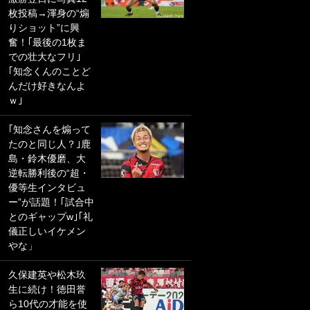
枚投稿→渾身の“煽
PKにイタリア代表
りショット”に興
GKも成す術なし！
奮！｢最後の1枚ま
｢ノーチャンスすぎ
での壮大なフリ｣
るわ｣｢綺世のPKの
｢知念くんのことど
上手さは世界屈指
んだけ好きなんよ
かも｣
ｗ｣
｢また敬斗が魚に
｢知念さんを煽って
笑｣菅原由勢がW杯
たのと同じ人？｣鹿
戦士の夏休み秘蔵
島・鈴木優磨、大
ショット公開！ 川
逆転勝利後の“超・
口春奈と結婚のモ
優等生インタビュ
テ男も登場で｢写真
ー”が話題！｢試合中
全部楽しそう｣｢タ
とのギャップw｣｢礼
ケの水中かわいす
儀正しいイケメン
ぎる」
やな」
｢お土産最高すぎ
久保建英や松木玖
笑｣｢どうやって入
生に続け！徳田誉
手？｣ブライトン帰
ら10代の才能を使
還の三笘薫、同僚