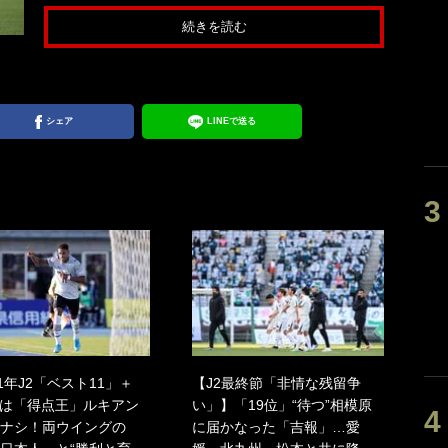
続きを読む
シェア
LINEで送る
21年J2「ベスト11」＋
【J2最終節「非情な残留争
Fは「得点王」ルキアン
い」】「19位」“待つ”相模原
ナシ！両ウイングの
に届かなった「吉報」…愛