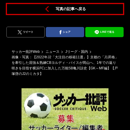
写真の記事へ戻る
ツイート
シェア
LINEで送る
サッカー批評Web
ニュース
Jリーグ・国内
画像・写真：【2022年J2「大注目の移籍11選」】京都の「J1昇格」
を牽引した屈強＆熟練CBヨルディ・バイスが岡山へ、1年での返り
咲きを目指す横浜FCに加入した万能SB亀川諒史【GK～MF編】【戸
塚啓のJ2のミカタ】