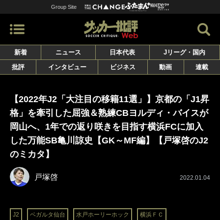
Group Site
新着
ニュース
日本代表
Jリーグ・国内
批評
インタビュー
ビジネス
動画
連載
【2022年J2「大注目の移籍11選」】京都の「J1昇
格」を牽引した屈強＆熟練CBヨルディ・バイスが
岡山へ、1年での返り咲きを目指す横浜FCに加入
した万能SB亀川諒史【GK～MF編】【戸塚啓のJ2
のミカタ】
戸塚啓
2022.01.04
J2
ベガルタ仙台
水戸ホーリーホック
横浜ＦＣ