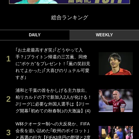
総合ランキング
DAILY
WEEKLY
｢お土産最高すぎ笑｣｢どうやって入
手？｣ブライトン帰還の三笘薫、同僚
に“ポケカ”をプレゼント！｢薫の笑顔見
れてよかった｣｢大喜びのリュテル可愛
すぎ｣
浦和と千葉の首をかしげる主力放出、
柏リカルドの下で新加入2人が化ける！
Jリーグに必要な外国人選手は【Jリー
グ開幕｢初めての秋春制｣の大激論】(4)
W杯クオーター制への大反発か、FIFA
会長を追い詰めた｢欧州のボイコット｣
と再選の行方【FIFA3兆円の野望と2度