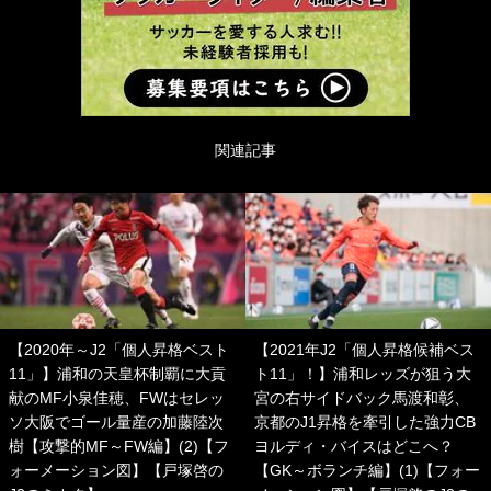
関連記事
【2020年～J2「個人昇格ベスト
【2021年J2「個人昇格候補ベス
11」】浦和の天皇杯制覇に大貢
ト11」！】浦和レッズが狙う大
献のMF小泉佳穂、FWはセレッ
宮の右サイドバック馬渡和彰、
ソ大阪でゴール量産の加藤陸次
京都のJ1昇格を牽引した強力CB
樹【攻撃的MF～FW編】(2)【フ
ヨルディ・バイスはどこへ？
ォーメーション図】【戸塚啓の
【GK～ボランチ編】(1)【フォー