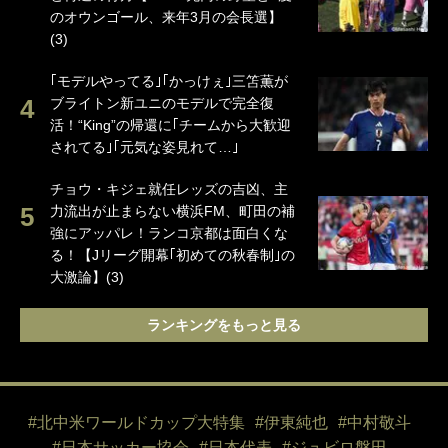
のオウンゴール、来年3月の会長選】
(3)
｢モデルやってる｣｢かっけぇ｣三笘薫が
ブライトン新ユニのモデルで完全復
活！“King”の帰還に｢チームから大歓迎
されてる｣｢元気な姿見れて…｣
チョウ・キジェ就任レッズの吉凶、主
力流出が止まらない横浜FM、町田の補
強にアッパレ！ランコ京都は面白くな
る！【Jリーグ開幕｢初めての秋春制｣の
大激論】(3)
ランキングをもっと見る
#北中米ワールドカップ大特集
#伊東純也
#中村敬斗
#日本サッカー協会
#日本代表
#ジュビロ磐田