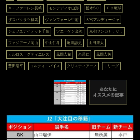
Ｖ・ファーレン長崎
モンテディオ山形
栃木SＣ
ＦＣ琉球
ザスパクサツ群馬
ヴァンフォーレ甲府
大宮アルディージャ
ジェフユナイテッド千葉
ツエーゲン金沢
京都サンガＦ．Ｃ．
ファジアーノ岡山
中山仁斗
亀川諒史
山田康太
カルロス・グティエレス
風間宏希
泉澤仁
風間宏矢
豊田陽平
ヨルディ・バイス
クリスティアーノ
Ｊリーグ