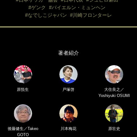
#ゲンク
#バイエルン・ミュンヘン
#なでしこジャパン
#川崎フロンターレ
著者紹介
原悦生
戸塚啓
大住良之／
Yoshiyuki OSUMI
後藤健生／Takeo
川本梅花
原壮史
GOTO