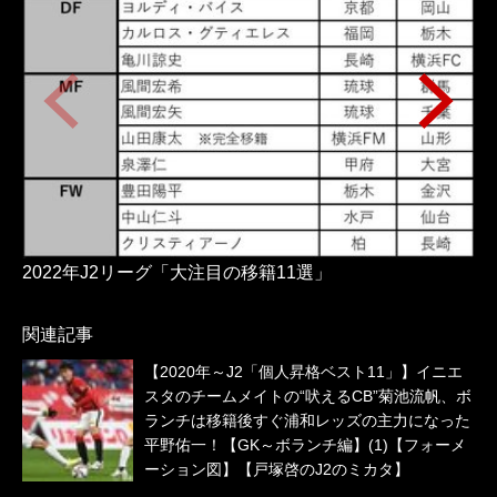
2022年J2リーグ「大注目の移籍11選」
関連記事
【2020年～J2「個人昇格ベスト11」】イニエ
スタのチームメイトの“吠えるCB”菊池流帆、ボ
ランチは移籍後すぐ浦和レッズの主力になった
平野佑一！【GK～ボランチ編】(1)【フォーメ
ーション図】【戸塚啓のJ2のミカタ】