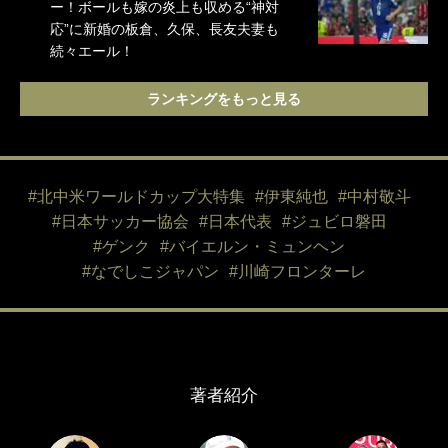
ー！ボールも嫁の炎上も収める“神対
応”に新婚の板倉、久保、長友夫妻も
続々エール！
ランキングをもっと見る
#北中米ワールドカップ大特集
#伊東純也
#中村敬斗
#日本サッカー協会
#日本代表
#ジュビロ磐田
#ゲンク
#バイエルン・ミュンヘン
#なでしこジャパン
#川崎フロンターレ
著者紹介