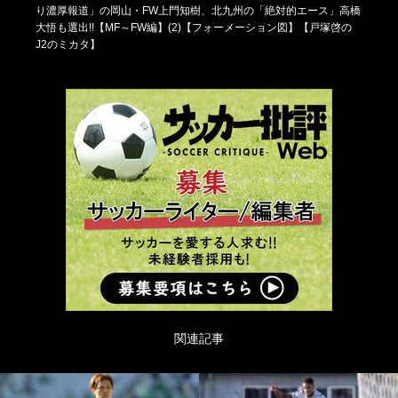
り濃厚報道」の岡山・FW上門知樹、北九州の「絶対的エース」高橋
大悟も選出!!【MF～FW編】(2)【フォーメーション図】【戸塚啓の
J2のミカタ】
関連記事