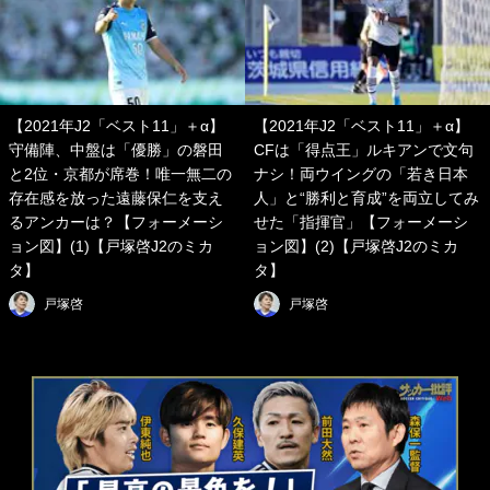
【2021年J2「ベスト11」＋α】
【2021年J2「ベスト11」＋α】
守備陣、中盤は「優勝」の磐田
CFは「得点王」ルキアンで文句
と2位・京都が席巻！唯一無二の
ナシ！両ウイングの「若き日本
存在感を放った遠藤保仁を支え
人」と“勝利と育成”を両立してみ
るアンカーは？【フォーメーシ
せた「指揮官」【フォーメーシ
ョン図】(1)【戸塚啓J2のミカ
ョン図】(2)【戸塚啓J2のミカ
タ】
タ】
戸塚啓
戸塚啓