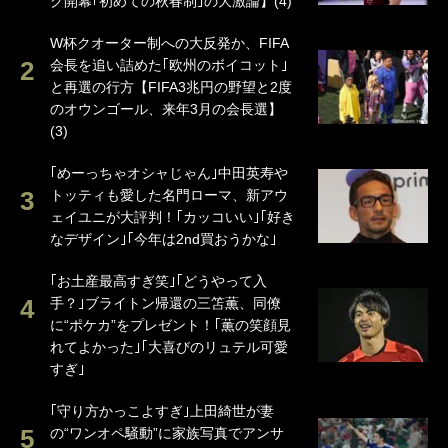
グ開幕｢初めての秋春制｣の大激論】(4)
W杯クオーター制への大反発か、FIFA
会長を追い詰めた｢欧州のボイコット｣
と再選の行方【FIFA3兆円の野望と2度
のオウンゴール、来年3月の会長選】
(3)
｢めーっちゃオシャじゃん｣中田英寿や
トッティも愛した名門ローマ、新アウ
ェイユニが大評判！｢カッコいい｣｢好き
なデザイン｣｢今年は2nd買おうかな｣
｢お土産最高すぎ笑｣｢どうやって入
手？｣ブライトン帰還の三笘薫、同僚
に“ポケカ”をプレゼント！｢薫の笑顔見
れてよかった｣｢大喜びのリュテル可愛
すぎ｣
｢守り方かっこよすぎ｣上田綺世が妻
の“ワンオペ騒動”に家族写真でアンサ