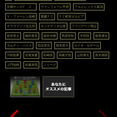
京都サンガＦ．Ｃ．
ヴァンフォーレ甲府
アルビレックス新潟
Ｖ・ファーレン長崎
愛媛ＦＣ
ＦＣ町田ゼルビア
ギラヴァンツ北九州
モンテディオ山形
ファジアーノ岡山
新井章太
梅田透吾
福井光輝
馬渡和彰
半田陸
毎熊晟矢
ヨルディ・バイス
知念哲矢
堀米悠斗
カイオ・セザール
川村拓夢
吉尾海夏
松崎快
高橋大悟
山田康太
高木善朗
上門知樹
佐藤凌我
Ｊリーグ