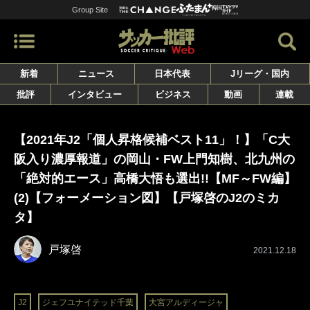
Group Site
新着
ニュース
日本代表
Jリーグ・国内
批評
インタビュー
ビジネス
動画
連載
【2021年J2「個人昇格候補ベスト11」！】「C大
阪入り濃厚報道」の岡山・FW上門知樹、北九州の
「絶対的エース」高橋大悟も選出!!【MF～FW編】
(2)【フォーメーション図】【戸塚啓のJ2のミカ
タ】
戸塚啓
2021.12.18
J2
ジェフユナイテッド千葉
大宮アルディージャ