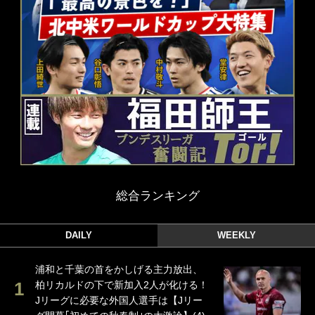
総合ランキング
DAILY
WEEKLY
浦和と千葉の首をかしげる主力放出、
柏リカルドの下で新加入2人が化ける！
Jリーグに必要な外国人選手は【Jリー