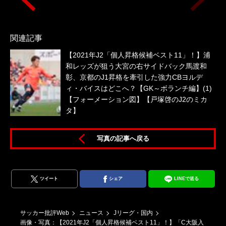
関連記事
【2021年J2「個人昇格候補ベスト11」！】浦
和レッズが狙う大宮の右サイドバック馬渡和
彰、京都のJ1昇格を牽引した強力CBヨルデ
ィ・バイスはどこへ？【GK～ボランチ編】(1)
【フォーメーション図】【戸塚啓のJ2のミカ
タ】
スポ
写真の記事へ戻る
ツイート
シェア
LINEで送る
サッカー批評Web
ニュース
Jリーグ・国内
画像・写真：【2021年J2「個人昇格候補ベスト11」！】「C大阪入