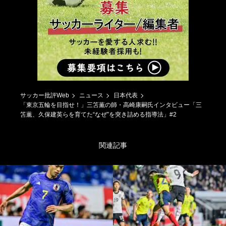
サッカー批評Web
ニュース
日本代表
「東京五輪を目指せ！」三笘薫の師・高崎康嗣氏インタビュー「三
笘薫、久保建英らを育てた“なぜ”を突き詰める指導法」#2
関連記事