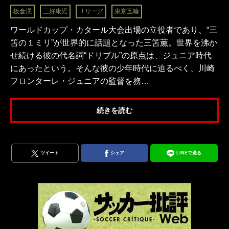
板倉滉
三好康児
Ｊリーグ
東京五輪
ワールドカップ・カタール大会出場の立役者であり、“三
笘の１ミリ”が世界的に話題となった三笘薫。世界を沸か
せ続ける彼の代名詞“ドリブル”の原点は、ジュニア時代
にあったという。そんな彼の少年時代に迫るべく、川崎
フロンターレ・ジュニアの監督を務…
続きを読む
ツイート
シェア
LINEで送る