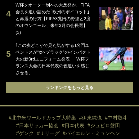
W杯クオーター制への大反発か、FIFA
会長を追い詰めた｢欧州のボイコット｣
と再選の行方【FIFA3兆円の野望と2度
のオウンゴール、来年3月の会長選】
(3)
｢この炎どこかで見た気がする｣名門ユ
ベントスが“炎×ブラック”のインパクト
大の新3rdユニフォーム発表！｢W杯フ
ランス大会の日本代表の色違いを感じ
させる｣
ランキングをもっと見る
#北中米ワールドカップ大特集
#伊東純也
#中村敬斗
#日本サッカー協会
#日本代表
#ジュビロ磐田
#ゲンク
#Ｊリーグ
#バイエルン・ミュンヘン