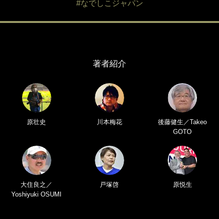
#なでしこジャパン
著者紹介
原壮史
川本梅花
後藤健生／Takeo
GOTO
大住良之／
戸塚啓
原悦生
Yoshiyuki OSUMI