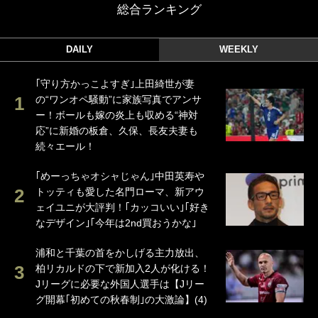
総合ランキング
DAILY
WEEKLY
｢守り方かっこよすぎ｣上田綺世が妻
の“ワンオペ騒動”に家族写真でアンサ
ー！ボールも嫁の炎上も収める“神対
応”に新婚の板倉、久保、長友夫妻も
続々エール！
｢めーっちゃオシャじゃん｣中田英寿や
トッティも愛した名門ローマ、新アウ
ェイユニが大評判！｢カッコいい｣｢好き
なデザイン｣｢今年は2nd買おうかな｣
浦和と千葉の首をかしげる主力放出、
柏リカルドの下で新加入2人が化ける！
Jリーグに必要な外国人選手は【Jリー
グ開幕｢初めての秋春制｣の大激論】(4)