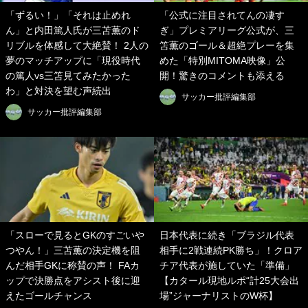
「ずるい！」「それは止めれ
「公式に注目されてんの凄す
ん」と内田篤人氏が三苫薫のド
ぎ」プレミアリーグ公式が、三
リブルを体感して大絶賛！ 2人の
笘薫のゴール＆超絶プレーを集
夢のマッチアップに「現役時代
めた「特別MITOMA映像」公
の篤人vs三笘見てみたかった
開！驚きのコメントも添える
わ」と対決を望む声続出
サッカー批評編集部
サッカー批評編集部
「スローで見るとGKのすごいや
日本代表に続き「ブラジル代表
つやん！」三苫薫の決定機を阻
相手に2戦連続PK勝ち」！クロア
んだ相手GKに称賛の声！ FAカ
チア代表が施していた「準備」
ップで決勝点をアシスト後に迎
【カタール現地ルポ“計25大会出
えたゴールチャンス
場”ジャーナリストのW杯】