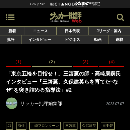
Group Site
新着
ニュース
日本代表
Jリーグ・国内
批評
インタビュー
ビジネス
動画
連載
（1）
（2）
（3）
（4）
「東京五輪を目指せ！」三笘薫の師・高崎康嗣氏
インタビュー「三笘薫、久保建英らを育てた“な
ぜ”を突き詰める指導法」#2
サッカー批評編集部
2023.07.07
J1
海外
川崎フロンターレ
三笘薫
久保建英
田中碧