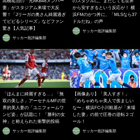
高橋祐治の「元AKB48メンバー
のスタグルに、またしても世界
妻」がスタジアム来場で大反
から安すぎるという反応が！ 横
響！「Jリーガの奥さん綺麗過ぎ
浜FMのかつ丼に、「MLSなら37
てビビるシリーズ」などファン
ドルだね」の声
驚き【人気記事】
サッカー批評編集部
サッカー批評編集部
「ほんまに綺麗すぎる…」「無
【画像あり】「美人すぎ！」
双の美しさ」アーセナルMFの世
「めちゃめちゃ美人で羨ましい
界的美人妻の「ユニフォームワ
な〜」横浜FC小川航基が「来場
ンピ姿」が話題に！ 「勝利の女
した妻」の前で圧巻の逆転２ゴ
神」と称えられた衝撃的投稿
ール！
サッカー批評編集部
サッカー批評編集部