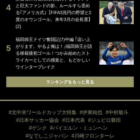
と巨大ファンドの影、ルールすら歪め
る｢アメリカ式｣【FIFA3兆円の野望と2
度のオウンゴール、来年3月の会長選】
(2)
福田師王ドイツ奮闘記(7)中編 ｢這い上
がります。やるよ俺は！｣福田師王が語
る移籍後初ゴール！つかみ始めたスト
ライカーとしての感覚と、もどかしい
ウインターブレイク
ランキングをもっと見る
#北中米ワールドカップ大特集
#伊東純也
#中村敬斗
#日本サッカー協会
#日本代表
#ジュビロ磐田
#ゲンク
#バイエルン・ミュンヘン
#なでしこジャパン
#川崎フロンターレ