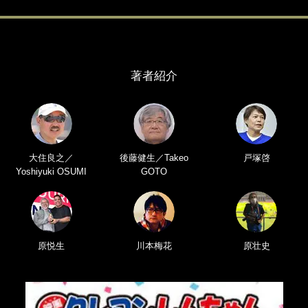
著者紹介
大住良之／
後藤健生／Takeo
戸塚啓
Yoshiyuki OSUMI
GOTO
原悦生
川本梅花
原壮史