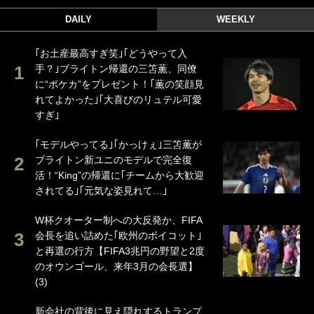
DAILY
WEEKLY
｢お土産最高すぎ笑｣｢どうやって入
手？｣ブライトン帰還の三笘薫、同僚
に“ポケカ”をプレゼント！｢薫の笑顔見
れてよかった｣｢大喜びのリュテル可愛
すぎ｣
｢モデルやってる｣｢かっけぇ｣三笘薫が
ブライトン新ユニのモデルで完全復
活！“King”の帰還に｢チームから大歓迎
されてる｣｢元気な姿見れて…｣
W杯クオーター制への大反発か、FIFA
会長を追い詰めた｢欧州のボイコット｣
と再選の行方【FIFA3兆円の野望と2度
のオウンゴール、来年3月の会長選】
(3)
新会社の背後に見え隠れするトランプ