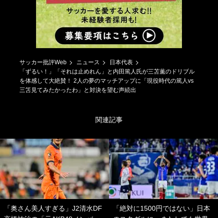
サッカー批評Web
ニュース
日本代表
「ずるい！」「それは止めれん」と内田篤人氏が三苫薫のドリブル
を体感して大絶賛！ 2人の夢のマッチアップに「現役時代の篤人vs
三笘見てみたかったわ」と対決を望む声続出
関連記事
「奥さん美人すぎる」J2清水DF
「絶対に1500円ではない」日本