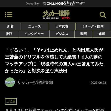
Group Site
新着
ニュース
日本代表
Jリーグ・国内
批評
インタビュー
ビジネス
動画
連載
「ずるい！」「それは止めれん」と内田篤人氏が
三苫薫のドリブルを体感して大絶賛！ 2人の夢の
マッチアップに「現役時代の篤人vs三笘見てみた
かったわ」と対決を望む声続出
サッカー批評編集部
2023.06.23
三笘薫
６月２２日に報道ステーションの公式ツイッターが動画