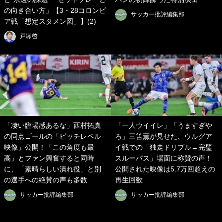
の向き合い方」【3・28コロンビ
サッカー批評編集部
ア戦「想定スタメン図」】(2)
戸塚啓
「凄い臨場感あるな」西村拓真
「一人ウイイレ」「うますぎや
の同点ゴールの「ピッチレベル
ろ」三笘薫が見せた、ウルグア
映像」公開！「この角度も最
イ戦での「独走ドリブル→完璧
高」とファン興奮すると同時
スルーパス」場面に称賛の声！
に、「素晴らしい潰れ役」と別
公開された映像は5.7万回超えの
の選手への絶賛の声も多数
再生回数
サッカー批評編集部
サッカー批評編集部