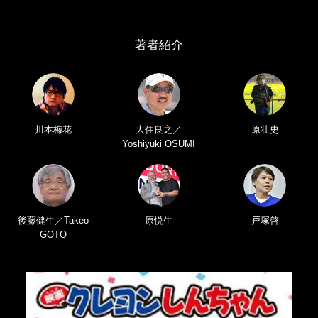
著者紹介
川本梅花
大住良之／
原壮史
Yoshiyuki OSUMI
後藤健生／Takeo
原悦生
戸塚啓
GOTO