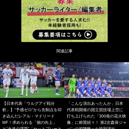
関連記事
【日本代表「ウルグアイ戦分
「こんな演出あったんか」日本
析」】“予感ゼロ”から先制点を叩
代表戦開催の国立競技場上空に
き込んだレアル・マドリード
打ち上げられた「300発の花火映
MF！求められる「個の向上」
像」に称賛続々！ 第2次森保ジャ
と“永遠の課題”「セットプレーと
パンの初陣飾った特別演出