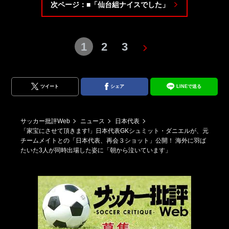
次ページ：■「仙台組ナイスでした」
1
2
3
ツイート
シェア
LINEで送る
サッカー批評Web
ニュース
日本代表
「家宝にさせて頂きます!」日本代表GKシュミット・ダニエルが、元
チームメイトとの「日本代表、再会３ショット」公開！ 海外に羽ば
たいた3人が同時出場した姿に「朝から泣いています」