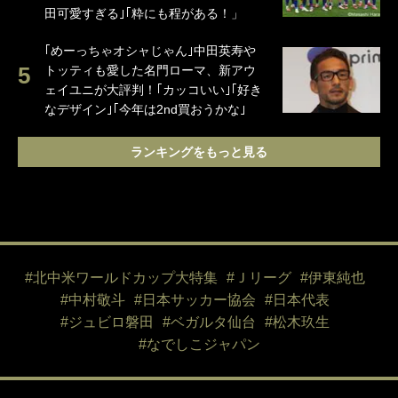
田可愛すぎる｣｢粋にも程がある！」
｢めーっちゃオシャじゃん｣中田英寿や
トッティも愛した名門ローマ、新アウ
ェイユニが大評判！｢カッコいい｣｢好き
なデザイン｣｢今年は2nd買おうかな｣
ランキングをもっと見る
#北中米ワールドカップ大特集
#Ｊリーグ
#伊東純也
#中村敬斗
#日本サッカー協会
#日本代表
#ジュビロ磐田
#ベガルタ仙台
#松木玖生
#なでしこジャパン