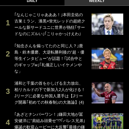
DAILY
WEEKLY
｢なんじゃこりゃあああ！｣本田圭佑の
古巣ミラン、漆黒×蛍光レッドの超絶ク
ールな新サードユニに世界が熱狂｢サー
ドなのにズルい｣｢こりゃかっけえわ｣
｢知念さんを煽ってたのと同じ人？｣鹿
島・鈴木優磨、大逆転勝利後の“超・優
等生インタビュー”が話題！｢試合中と
のギャップw｣｢礼儀正しいイケメンや
な」
浦和と千葉の首をかしげる主力放出、
柏リカルドの下で新加入2人が化ける！
Jリーグに必要な外国人選手は【Jリー
グ開幕｢初めての秋春制｣の大激論】(4)
｢あざとナンバーワン！｣鎌田大地が冨
安健洋に“肩組み頭乗せ”!?｢パレス兄弟｣
爆誕の歓迎ムービーに大反響｢最後の鎌