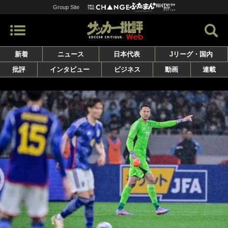
Group Site
新着
ニュース
日本代表
Jリーグ・国内
批評
インタビュー
ビジネス
動画
連載