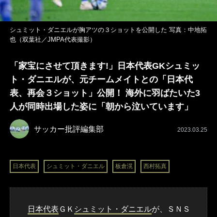
シュミット・ダニエルが胸アツの３ショットを公開した 写真：中地拓
也（双葉社／JMPA代表撮影）
「家宝にさせて頂きます!」日本代表GKシュミッ
ト・ダニエルが、元チームメイトとの「日本代
表、再会３ショット」公開！ 海外に羽ばたいた3
人が同時出場した姿に「朝から泣いています」
サッカー批評編集部
2023.03.25
日本代表
シュミット・ダニエル
板倉滉
西村拓真
日本代表
ＧＫ
シュミット・ダニエル
が、ＳＮＳ