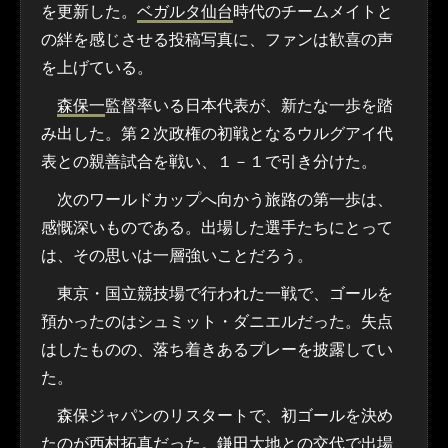
を更新した。
ベガルタ仙台
時代のチームメイトと
の絆を感じさせる投稿写真に、ファンは歓喜の声
を上げている。
森保一
監督率いる日本代表が、新たな一歩を踏
み出した。第２次政権の初戦となるウルグアイ代
表との親善試合を戦い、１－１で引き分けた。
次のワールドカップへ向かう旅路の第一歩は、
感慨深いものである。出場した選手たちにとって
は、その思いは一層強いことだろう。
東京・国立競技場で行われた一戦で、ゴールを
預かったのはシュミット・ダニエルだった。失点
はしたものの、落ち着きあるプレーを披露してい
た。
森保ジャパンのリスタートで、初ゴールを決め
たのが
西村拓真
だった。
鎌田大地
との交代で出場