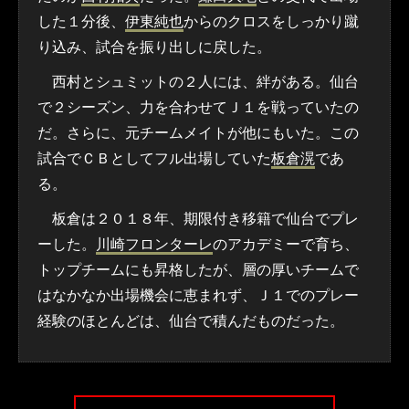
した１分後、
伊東純也
からのクロスをしっかり蹴
り込み、試合を振り出しに戻した。
西村とシュミットの２人には、絆がある。仙台
で２シーズン、力を合わせてＪ１を戦っていたの
だ。さらに、元チームメイトが他にもいた。この
試合でＣＢとしてフル出場していた
板倉滉
であ
る。
板倉は２０１８年、期限付き移籍で仙台でプレ
ーした。
川崎フロンターレ
のアカデミーで育ち、
トップチームにも昇格したが、層の厚いチームで
はなかなか出場機会に恵まれず、Ｊ１でのプレー
経験のほとんどは、仙台で積んだものだった。