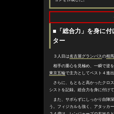
■「総合力」を身に付
ター
３人目は
名古屋グランパス
の
相
相手の重心を見極め、一瞬で逆を
東京五輪
で主力としてベスト４進
さらに、もともと高かったクロス
シストを記録。総合力を身に付け
また、サボらずにしっかり自陣深
う。フィジカルも強く、アタッカ
２４歳は、レンジャーズの右ＷＧ