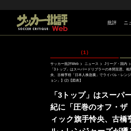
批評
ニ
Jリーグ
戦術
注目選手
海外サッ
監督
マネー
チームマ
日本代表
（1）
サッカー批評Web
ニュース
Jリーグ・国内
「3トップ」はスーパードリブラーの本間至恩、相
央、古橋亨梧「日本人株急騰」でライバル・レンジ
ョン」】(2)【図表】
「3トップ」はスーパ
紀に「圧巻のオフ・ザ
ィック旗手怜央、古橋