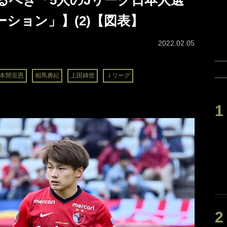
るべき「5人のJリーグ日本人選
ション」】(2)【図表】
2022.02.05
本間至恩
相馬勇紀
上田綺世
Ｊリーグ