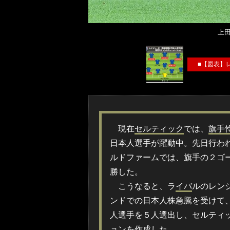
上
■【図表】
現在
セルティック
では、
旗手
日本人選手が躍動中。先日行わ
ルドファームでは、旗手の２ゴ
勝した。
こうなると、ラ
イバ
ルのレン
ンドでの日本人株急騰を受けて
人選手を５人選出し、セルティ
ョンを作成した。