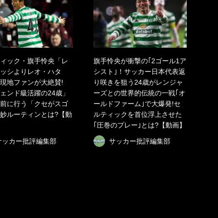
ィック・旗手怜央「レ
旗手怜央が衝撃の｢2ゴール1ア
ッシよりレオ・ハタ
シスト｣！サッカー日本代表返
現地ファンが大絶賛!
り咲きを狙う24歳がレンジャ
ェンド級活躍の24歳」
ーズとの世界的伝統の一戦｢オ
前に行う「クセがスゴ
ールドファーム｣で大爆発!セ
妙ルーティンとは?【動
ルティックを首位浮上させた
｢圧巻のプレー｣とは?【動画】
サッカー批評編集部
サッカー批評編集部