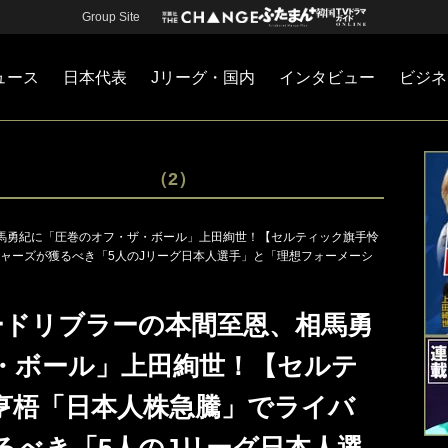
Group Site
ュース
日本代表
Jリーグ・国内
インタビュー
ビジネ
・国内
カー
ネジメント
Jリーグ・国内
戦術
注目選手
海外サッカー
監督
マネー
チームマネジメント
日本代表
（2）
馬勇紀に「圧巻のオフ・ザ・ボール」上田絢世！【セルティック旗手怜
ャーズが獲るべき「5人のJリーグ日本人選手」と「理想フォーメーシ
ードリブラーの本間至恩、相馬勇
・ボール」上田絢世！【セルテ
亨梧「日本人株急騰」でライバ