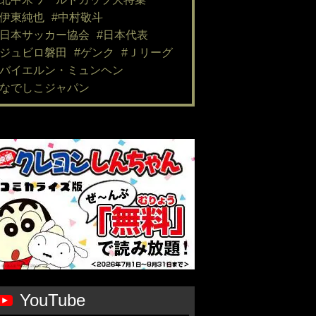
#伊東純也
#中村敬斗
#日本サッカー協会
#日本代表
#ジュビロ磐田
#ゲンク
#Ｊリーグ
#バイエルン・ミュンヘン
#なでしこジャパン
YouTube