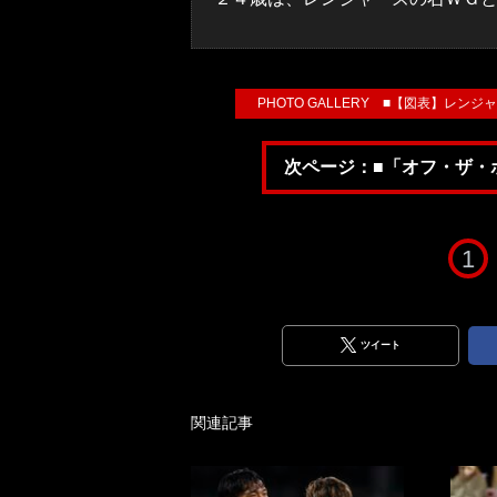
PHOTO GALLERY ■【図表】レ
次ページ：■「オフ・ザ・
1
ツイート
関連記事