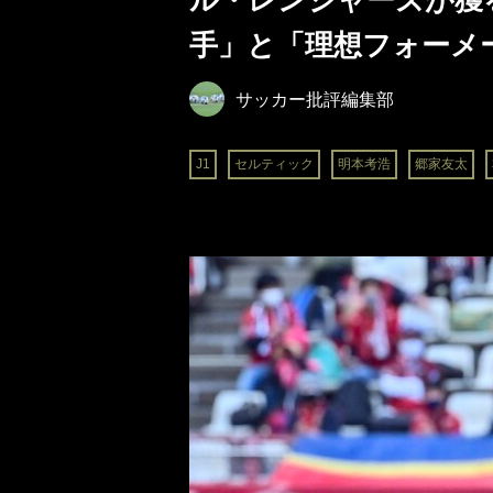
ル・レンジャーズが獲
手」と「理想フォーメー
サッカー批評編集部
J1
セルティック
明本考浩
郷家友太