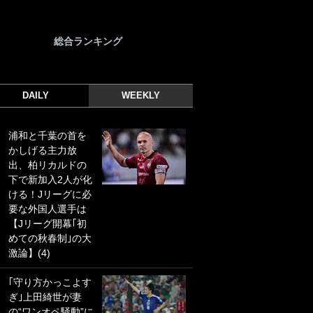
総合ランキング
DAILY
WEEKLY
浦和と千葉の首を
｢光の速さじゃん｣
かしげる主力放
｢えっぐいミドル｣
出、柏リカルドの
ドイツ名門移籍の
下で新加入2人が化
日本代表23歳ボラ
ける！Jリーグに必
ンチ、移籍後初ゴ
要な外国人選手は
ールに驚愕！｢見た
【Jリーグ開幕｢初
事ないシュートや｣
めての秋春制｣の大
｢聡がどんどん遠く
激論】(4)
なっていく」
｢守り方かっこよす
｢誰が止めれんねん
ぎ｣上田綺世が妻
w｣フェイエ上田綺
の“ワンオペ騒動”に
世の“神コース”弾丸