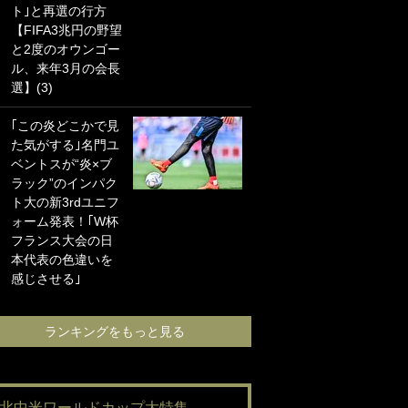
ト｣と再選の行方
海の夕日”新アウェ
【FIFA3兆円の野望
イユニに大反響｢か
と2度のオウンゴー
っこよすぎ｣｢革新
ル、来年3月の会長
的｣｢ソソられる！｣
選】(3)
｢お土産最高すぎ
｢この炎どこかで見
笑｣｢どうやって入
た気がする｣名門ユ
手？｣ブライトン帰
ベントスが“炎×ブ
還の三笘薫、同僚
ラック”のインパク
に“ポケカ”をプレゼ
ト大の新3rdユニフ
ント！｢薫の笑顔見
ォーム発表！｢W杯
れてよかった｣｢大
フランス大会の日
喜びのリュテル可
本代表の色違いを
愛すぎ｣
感じさせる｣
ランキングをも
ランキングをもっと見る
#北中米ワールドカップ大特集