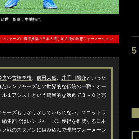
田綺世 撮影：中地拓也
レンジャーズに獲得推奨の日本人選手加入後の理想フォーメーション
怜央
や
古橋亨梧
、
前田大然
、
井手口陽介
といった
れたレンジャーズとの世界的な伝統の一戦・オー
ール１アシストという驚異的な活躍で３－０と完
ジャーズもうかうかしていられない。スコットラ
、編集部ではレンジャーズに獲得を推奨する日本
ック戦のスタメンに組み込んで理想フォーメーシ