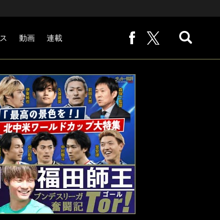
ス
動画
連載
熊崎敬の「路地から始まる処世術」
下田恒幸の「10倍面白くなるサッカー中継の見方」
サッカー批評PHOTOギャラリー「ピッチの焦点」
後藤健生の「蹴球放浪記」
原悦生PHOTOギャラリー「サッカー遠近」
「だれかに言いたくなる記録」
福田師王「ブンデスリーガ奮闘記 Tor!」
大住良之の「この世界のコーナーエリアから」