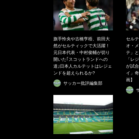
旗手怜央や古橋亨梧、前田大
セルテ
然がセルティックで大活躍！
オ・メ
元日本代表・中村俊輔が切り
テ」と
開いた｢スコットランドへの
「レジ
道｣日本人カルテットはレジェ
が試合
ンドを超えられるか?
イ」奇
画】
サッカー批評編集部