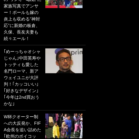
家族写真でアンサ
PKにイタリア代表
ー！ボールも嫁の
GKも成す術なし！
炎上も収める“神対
｢ノーチャンスすぎ
応”に新婚の板倉、
るわ｣｢綺世のPKの
久保、長友夫妻も
上手さは世界屈指
続々エール！
かも｣
｢めーっちゃオシャ
｢また敬斗が魚に
じゃん｣中田英寿や
笑｣菅原由勢がW杯
トッティも愛した
戦士の夏休み秘蔵
名門ローマ、新ア
ショット公開！ 川
ウェイユニが大評
口春奈と結婚のモ
判！｢カッコいい｣
テ男も登場で｢写真
｢好きなデザイン｣
全部楽しそう｣｢タ
｢今年は2nd買おう
ケの水中かわいす
かな｣
ぎる」
W杯クオーター制
｢セカンドで決まり
への大反発か、FIF
だな｣19歳の日本代
A会長を追い詰めた
表MFが加入したス
｢欧州のボイコッ
ペイン名門、“地中