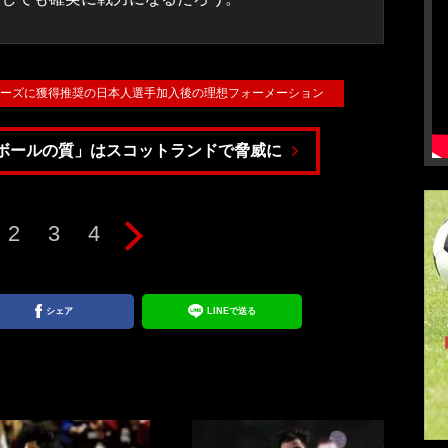
ンジャーズに獲得推奨の日本人選手加入後の理想フォーメーション
ボールの質」はスコットランドで脅威に
2
3
4
シェア
LINEで送る