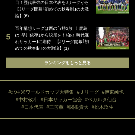
目！歴代最強の日本代表をJリーグから
【Jリーグ開幕｢初めての秋春制｣の大激
論】(6)
百年構想リーグは西の｢7勝3敗｣！鹿島
は｢早川依存｣から脱却を！柏の｢時代遅
れサッカー｣に期待！【Jリーグ開幕｢初
めての秋春制｣の大激論】(1)
ランキングをもっと見る
#北中米ワールドカップ大特集
#Ｊリーグ
#伊東純也
#中村敬斗
#日本サッカー協会
#ベガルタ仙台
#日本代表
#三笘薫
#関根貴大
#松木玖生