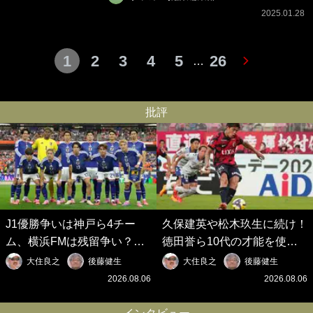
2025.01.28
1
2
3
4
5
26
…
批評
J1優勝争いは神戸ら4チー
久保建英や松木玖生に続け！
ム、横浜FMは残留争い？大
徳田誉ら10代の才能を使い
混戦のJ2はRB大宮に注目！
切れないJクラブの課題と、
大住良之
後藤健生
大住良之
後藤健生
歴代最強の日本代表をJリー
｢0円欧州移籍｣撲滅への処方
2026.08.06
2026.08.06
グから【Jリーグ開幕｢初めて
箋【Jリーグ開幕｢初めての秋
の秋春制｣の大激論】(6)
春制｣の大激論】(5)