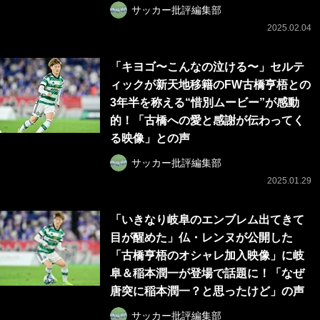
サッカー批評編集部
2025.02.04
「キヨゴ〜こんなの泣ける〜」セルテ
ィックが新天地移籍のFW古橋亨梧との
3年半を称える“惜別ムービー”が感動
的！「古橋への愛と感謝が伝わってく
る映像」との声
サッカー批評編集部
2025.01.29
「いきなり岐阜のエンブレム出てきて
目が醒めた」仏・レンヌが公開した
「古橋亨梧のオシャレ加入映像」に岐
阜＆稲本潤一が登場で話題に！「なぜ
唐突に稲本潤一？と思ったけど」の声
サッカー批評編集部