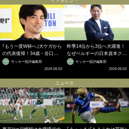
インタビュー
｢もう一度W杯へ｣大ケガから
昨季14位から3位へ大躍進！
の代表復帰！34歳・谷口彰
なぜベルギーの日本資本クラ
悟の奇跡を支えた日本資本の
ブは創設102年目に歴史的快
サッカー批評編集部
サッカー批評編集部
ベルギークラブ、次なる野望
挙を成し遂げられたのか？
2026.06.03
2026.06.03
はW杯ベスト8【シント＝ト
【シント＝トロイデン立石敬
ロイデン立石敬之CEOの世
之CEOの世界戦略】(1)
ニュース
界戦略】(2)