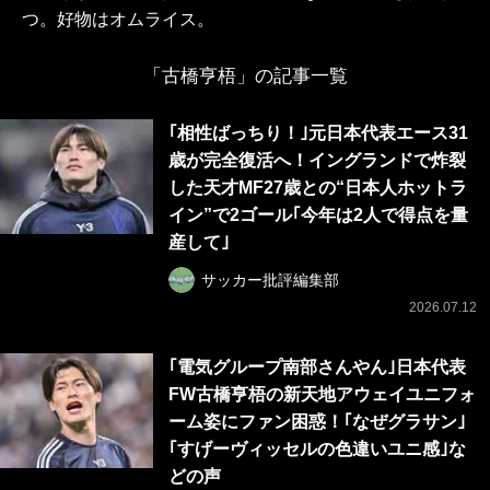
つ。好物はオムライス。
「古橋亨梧」の記事一覧
｢相性ばっちり！｣元日本代表エース31
歳が完全復活へ！イングランドで炸裂
した天才MF27歳との“日本人ホットラ
イン”で2ゴール｢今年は2人で得点を量
産して｣
サッカー批評編集部
2026.07.12
｢電気グループ南部さんやん｣日本代表
FW古橋亨梧の新天地アウェイユニフォ
ーム姿にファン困惑！｢なぜグラサン｣
｢すげーヴィッセルの色違いユニ感｣な
どの声