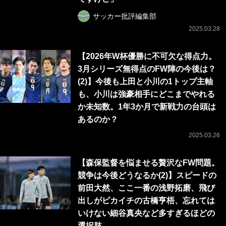
サッカー批評編集部
2025.03.28
【2026年W杯優勝に不可欠な得点力。
3月シリーズ無得点のFW陣の今後は？
(2)】今後も上田と小川の1トップ主軸
も、小川は強豪相手にどこまでやれる
か未知数。1年3か月で新戦力の台頭は
あるのか？
2025.03.26
【森保監督を悩ませる贅沢なFW問題。
競争は今後どうなるか(2)】スピードの
前田大然、ここ一番の浅野拓磨、飛び
出しがピカイチの古橋亨梧、忘れては
いけない細谷真央など多すぎるほどの
選択肢