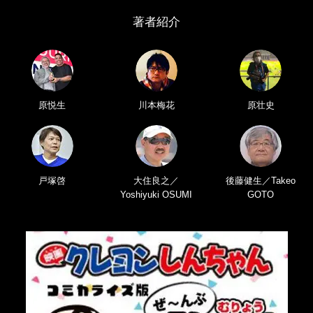
著者紹介
原悦生
川本梅花
原壮史
戸塚啓
大住良之／
後藤健生／Takeo
Yoshiyuki OSUMI
GOTO