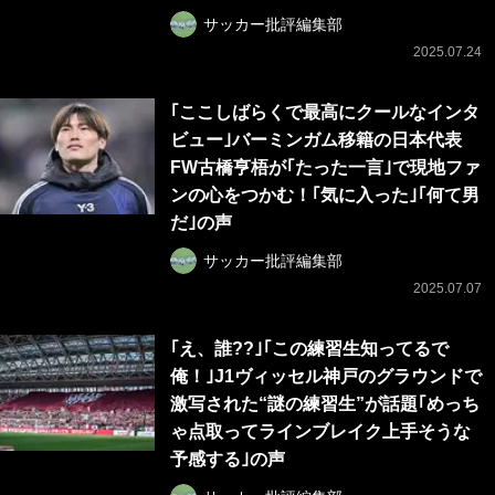
サッカー批評編集部
2025.07.24
｢ここしばらくで最高にクールなインタ
ビュー｣バーミンガム移籍の日本代表
FW古橋亨梧が｢たった一言｣で現地ファ
ンの心をつかむ！｢気に入った｣｢何て男
だ｣の声
サッカー批評編集部
2025.07.07
｢え、誰??｣｢この練習生知ってるで
俺！｣J1ヴィッセル神戸のグラウンドで
激写された“謎の練習生”が話題｢めっち
ゃ点取ってラインブレイク上手そうな
予感する｣の声