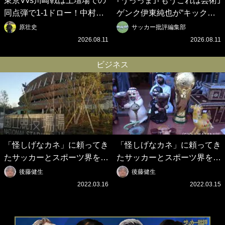
東京Vvs川崎戦は土壇場での
｢うっっま｣｢もうこれは芸術｣
同点弾で1-1ドロー！中村憲
ゲンク伊東純也が“キックフ
剛HCがベンチ入り！溝口修
ェイント＆ピンポイントクロ
原壮史
サッカー批評編集部
平とラザル・ロマニッチの歓
ス”で開幕アシスト！｢切り返
2026.08.11
2026.08.11
喜＆脇坂泰斗と平川怜の奮
しのスピードとクロスの質が
闘！【東京ヴェルディvs川崎
バグってる｣
ビジネス
フロンターレ】激闘PHOTO
ギャラリー
「怪しげなカネ」に頼ってき
「怪しげなカネ」に頼ってき
たサッカーとスポーツ界を待
たサッカーとスポーツ界を待
つ未来(4)スポーツを「持続
つ未来(3)「ロシアン・マネ
後藤健生
後藤健生
可能」にする「真の投資」の
ー」に続く中東の「オイルマ
2022.03.16
2022.03.15
必要性
ネー」の危険性