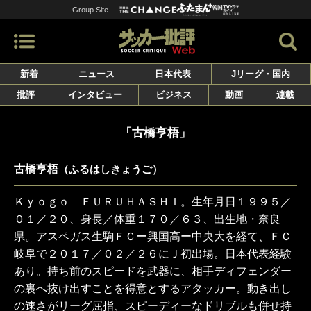
Group Site
新着
ニュース
日本代表
Jリーグ・国内
批評
インタビュー
ビジネス
動画
連載
「古橋亨梧」
古橋亨梧
（ふるはしきょうご）
Ｋｙｏｇｏ ＦＵＲＵＨＡＳＨＩ。生年月日１９９５／
０１／２０、身長／体重１７０／６３、出生地・奈良
県。アスペガス生駒ＦＣー興国高ー中央大を経て、ＦＣ
岐阜で２０１７／０２／２６にＪ初出場。日本代表経験
あり。持ち前のスピードを武器に、相手ディフェンダー
の裏へ抜け出すことを得意とするアタッカー。動き出し
の速さがリーグ屈指、スピーディーなドリブルも併せ持