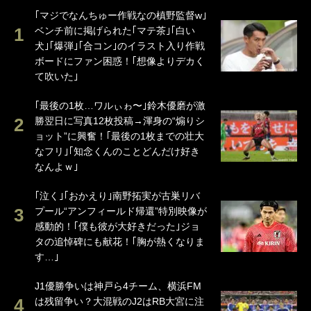
｢マジでなんちゅー作戦なの槙野監督w｣
ベンチ前に掲げられた｢マテ茶｣｢白い
犬｣｢爆弾｣｢合コン｣のイラスト入り作戦
ボードにファン困惑！｢想像よりデカく
て吹いた｣
｢最後の1枚…ワルぃゎ〜｣鈴木優磨が激
勝翌日に写真12枚投稿→渾身の“煽りシ
ョット”に興奮！｢最後の1枚までの壮大
なフリ｣｢知念くんのことどんだけ好き
なんよｗ｣
｢泣く｣｢おかえり｣南野拓実が古巣リバ
プール“アンフィールド帰還”特別映像が
感動的！｢僕も彼が大好きだった｣ジョ
タの追悼碑にも献花！｢胸が熱くなりま
す…｣
J1優勝争いは神戸ら4チーム、横浜FM
は残留争い？大混戦のJ2はRB大宮に注