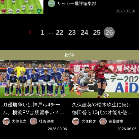
サッカー批評編集部
2020.07.18
1
22
23
24
25
26
…
批評
J1優勝争いは神戸ら4チー
久保建英や松木玖生に続け！
ム、横浜FMは残留争い？大
徳田誉ら10代の才能を使い
混戦のJ2はRB大宮に注目！
切れないJクラブの課題と、
大住良之
後藤健生
大住良之
後藤健生
歴代最強の日本代表をJリー
｢0円欧州移籍｣撲滅への処方
2026.08.06
2026.08.06
グから【Jリーグ開幕｢初めて
箋【Jリーグ開幕｢初めての秋