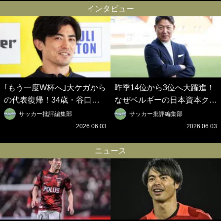
の秋春制｣の大激論】(6)
春制｣の大激論】(5)
インタビュー
｢もう一度W杯へ｣大ケガから
昨季14位から3位へ大躍進！
の代表復帰！34歳・谷口彰
なぜベルギーの日本資本クラ
悟の奇跡を支えた日本資本の
ブは創設102年目に歴史的快
サッカー批評編集部
サッカー批評編集部
ベルギークラブ、次なる野望
挙を成し遂げられたのか？
2026.06.03
2026.06.03
はW杯ベスト8【シント＝ト
【シント＝トロイデン立石敬
ロイデン立石敬之CEOの世
之CEOの世界戦略】(1)
ニュース
界戦略】(2)