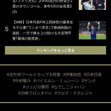
る｢アメリカ式｣【FIFA3兆円の野望と2
度のオウンゴール、来年3月の会長選】
(2)
【W杯】日本代表FW上田綺世の爆美女
モデル妻｢ワンオペ苦言｣で動画削除の
波紋…一方で株を上げ続ける大谷翔平
妻｢最強の処世術」
ランキングをもっと見る
#北中米ワールドカップ大特集
#伊東純也
#日本代表
#中村敬斗
#バイエルン・ミュンヘン
#ゲンク
#ジュビロ磐田
#なでしこジャパン
#川崎フロンターレ
#マルク・ククレジャ