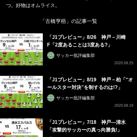
つ。好物はオムライス。
「古橋亨梧」の記事一覧
「J1プレビュー」8/26 神戸－川崎
F「2度あることは3度ある?」
サッカー批評編集部
2020.08.25
「J1プレビュー」8/19 神戸－柏「“オ
ールスター対決”を制するのは!?」
サッカー批評編集部
2020.08.19
「J1プレビュー」7/18 神戸―清水
「攻撃的サッカーの真っ向勝負!」