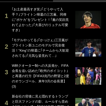
｢お土産最高すぎ笑｣｢どうやって入
手？｣ブライトン帰還の三笘薫、同僚
に“ポケカ”をプレゼント！｢薫の笑顔見
れてよかった｣｢大喜びのリュテル可愛
すぎ｣
｢モデルやってる｣｢かっけぇ｣三笘薫が
ブライトン新ユニのモデルで完全復
活！“King”の帰還に｢チームから大歓迎
されてる｣｢元気な姿見れて…｣
W杯クオーター制への大反発か、FIFA
会長を追い詰めた｢欧州のボイコット｣
と再選の行方【FIFA3兆円の野望と2度
のオウンゴール、来年3月の会長選】
(3)
新会社の背後に見え隠れするトランプ
と巨大ファンドの影、ルールすら歪め