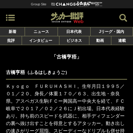
Group Site
新着
ニュース
日本代表
Jリーグ・国内
批評
インタビュー
ビジネス
動画
連載
「古橋亨梧」
古橋亨梧
（ふるはしきょうご）
Ｋｙｏｇｏ ＦＵＲＵＨＡＳＨＩ。生年月日１９９５／
０１／２０、身長／体重１７０／６３、出生地・奈良
県。アスペガス生駒ＦＣー興国高ー中央大を経て、ＦＣ
岐阜で２０１７／０２／２６にＪ初出場。日本代表経験
あり。持ち前のスピードを武器に、相手ディフェンダー
の裏へ抜け出すことを得意とするアタッカー。動き出し
の速さがリーグ屈指、スピーディーなドリブルも併せ持