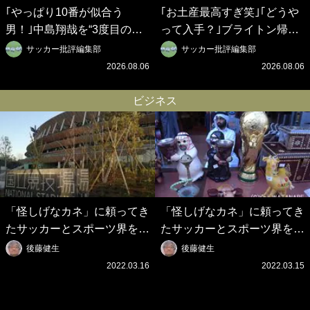
｢やっぱり10番が似合う
｢お土産最高すぎ笑｣｢どうや
男！｣中島翔哉を“3度目の獲
って入手？｣ブライトン帰還
得”ポルティモネンセが歓迎
の三笘薫、同僚に“ポケカ”を
サッカー批評編集部
サッカー批評編集部
アニメーションで背番号10
プレゼント！｢薫の笑顔見れ
2026.08.06
2026.08.06
を披露!? 過去動画も公開｢幸
てよかった｣｢大喜びのリュテ
せだね〜｣｢爽やかイケメン｣
ル可愛すぎ｣
ビジネス
「怪しげなカネ」に頼ってき
「怪しげなカネ」に頼ってき
たサッカーとスポーツ界を待
たサッカーとスポーツ界を待
つ未来(4)スポーツを「持続
つ未来(3)「ロシアン・マネ
後藤健生
後藤健生
可能」にする「真の投資」の
ー」に続く中東の「オイルマ
2022.03.16
2022.03.15
必要性
ネー」の危険性