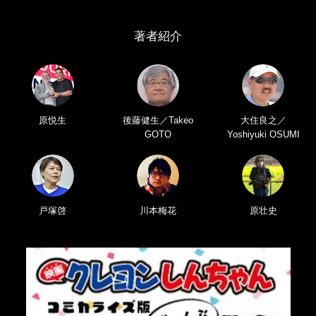
著者紹介
原悦生
後藤健生／Takeo
大住良之／
GOTO
Yoshiyuki OSUMI
戸塚啓
川本梅花
原壮史