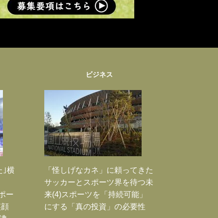
ビジネス
た｣横
「怪しげなカネ」に頼ってきた
サッカーとスポーツ界を待つ未
Jポー
来(4)スポーツを「持続可能」
笑顔
にする「真の投資」の必要性