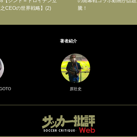
8【シント＝トロイデン立
の開幕戦コラボ動画が話題
之CEOの世界戦略】(2)
騰！
著者紹介
GOTO
原壮史