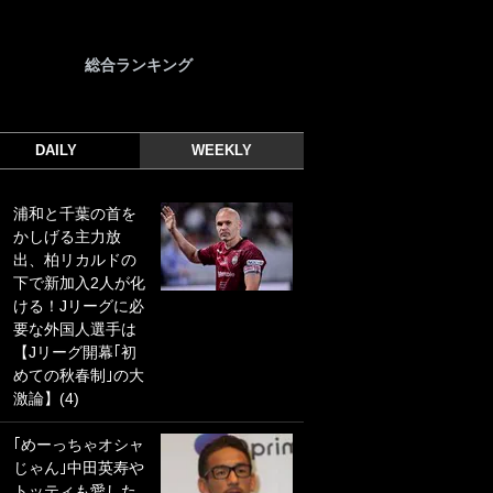
総合ランキング
DAILY
WEEKLY
浦和と千葉の首を
｢光の速さじゃん｣
かしげる主力放
｢えっぐいミドル｣
出、柏リカルドの
ドイツ名門移籍の
下で新加入2人が化
日本代表23歳ボラ
ける！Jリーグに必
ンチ、移籍後初ゴ
要な外国人選手は
ールに驚愕！｢見た
【Jリーグ開幕｢初
事ないシュートや｣
めての秋春制｣の大
｢聡がどんどん遠く
激論】(4)
なっていく」
｢めーっちゃオシャ
｢誰が止めれんねん
じゃん｣中田英寿や
w｣フェイエ上田綺
トッティも愛した
世の“神コース”弾丸