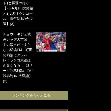
ト｣と再選の行方
海の夕日”新アウェ
【FIFA3兆円の野望
イユニに大反響｢か
と2度のオウンゴー
っこよすぎ｣｢革新
ル、来年3月の会長
的｣｢ソソられる！｣
選】(3)
｢お土産最高すぎ
チョウ・キジェ就
笑｣｢どうやって入
任レッズの吉凶、
手？｣ブライトン帰
主力流出が止まら
還の三笘薫、同僚
ない横浜FM、町田
に“ポケカ”をプレゼ
の補強にアッパ
ント！｢薫の笑顔見
レ！ランコ京都は
れてよかった｣｢大
面白くなる！【Jリ
喜びのリュテル可
ーグ開幕｢初めての
愛すぎ｣
秋春制｣の大激論】
(3)
ランキングをも
ランキングをもっと見る