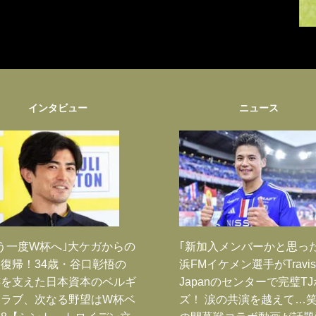
インタビュー
ニュース
う一度W杯へ｣大ケガからの
｢新加入メンバーかと思っ
復帰！34歳・谷口彰悟の
浜FMイケメン選手がTravis
跡を支えた日本資本のベルギ
Japanのセンターで完璧T
クラブ、次なる野望はW杯ベ
ズ！ 涙の共演を越えて…