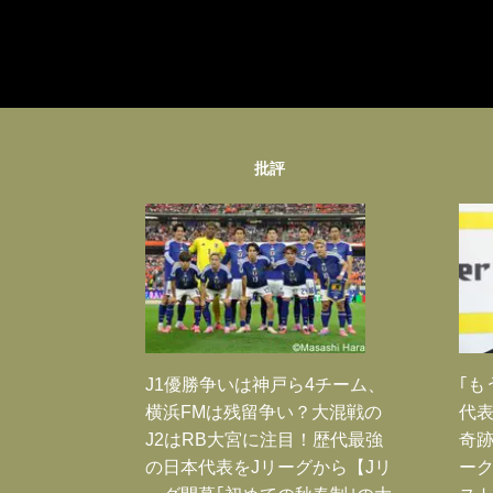
批評
J1優勝争いは神戸ら4チーム、
｢も
横浜FMは残留争い？大混戦の
代表
J2はRB大宮に注目！歴代最強
奇
の日本代表をJリーグから【Jリ
ー