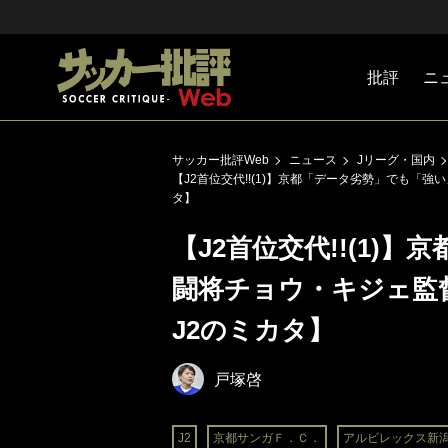
批評
ニ
Jリーグ
戦術
注目選手
海外サッ
監督
マネー
チームマ
日本代表
サッカー批評Web
ニュース
Jリーグ・国内
【J2首位交代!!(1)】京都「データ劣勢」でも「
タ】
【J2首位交代!!(1)
闘将チョウ・キジェ監
J2のミカタ】
戸塚啓
J2
京都サンガＦ．Ｃ．
アルビレックス新