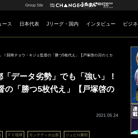
Group Site
ュース
日本代表
Jリーグ・国内
インタビュー
ビジネ
・国内
カー
ネジメント
Jリーグ・国内
戦術
注目選手
海外サッカー
監督
マネー
チームマネジメント
日本代表
強い」！闘将チョウ・キジェ監督の「勝つ5枚代え」【戸塚啓のJ2のミカ
】京都「データ劣勢」でも「強い」！
督の「勝つ5枚代え」【戸塚啓の
2021.05.24
潟
ＦＣ琉球
モンテディオ山形
ジュビロ磐田