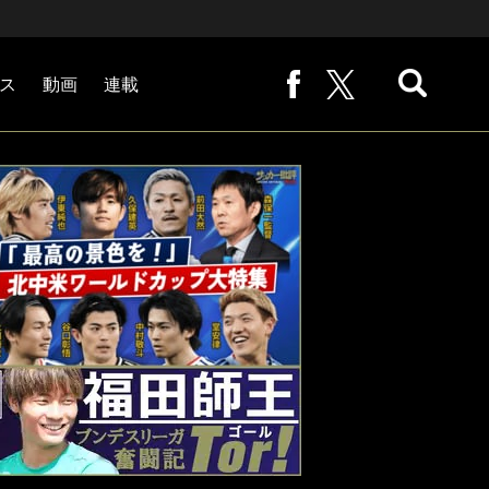
ス
動画
連載
熊崎敬の「路地から始まる処世術」
下田恒幸の「10倍面白くなるサッカー中継の見方」
サッカー批評PHOTOギャラリー「ピッチの焦点」
後藤健生の「蹴球放浪記」
原悦生PHOTOギャラリー「サッカー遠近」
「だれかに言いたくなる記録」
福田師王「ブンデスリーガ奮闘記 Tor!」
大住良之の「この世界のコーナーエリアから」