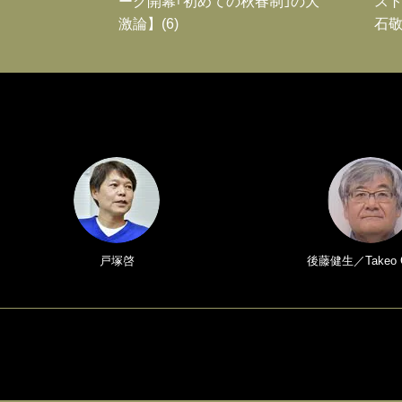
ーグ開幕｢初めての秋春制｣の大
スト
激論】(6)
石敬
戸塚啓
後藤健生／Takeo 