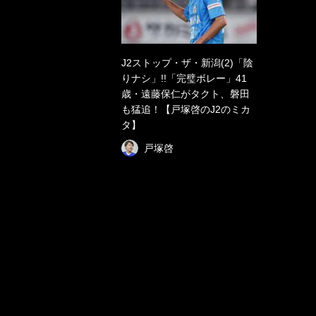
J2ストップ・ザ・新潟(2)「陰
りナシ」!!「完璧ボレー」41
歳・遠藤保仁がタクト、磐田
も猛追！【戸塚啓のJ2のミカ
タ】
戸塚啓