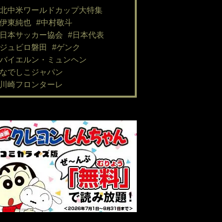
#北中米ワールドカップ大特集
#伊東純也
#中村敬斗
#日本サッカー協会
#日本代表
#ジュビロ磐田
#ゲンク
#バイエルン・ミュンヘン
#なでしこジャパン
#川崎フロンターレ