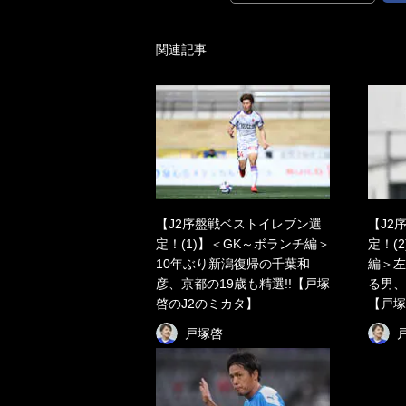
関連記事
【J2序盤戦ベストイレブン選
【J2
定！(1)】＜GK～ボランチ編＞
定！(
10年ぶり新潟復帰の千葉和
編＞左
彦、京都の19歳も精選!!【戸塚
る男、
啓のJ2のミカタ】
【戸塚
戸塚啓