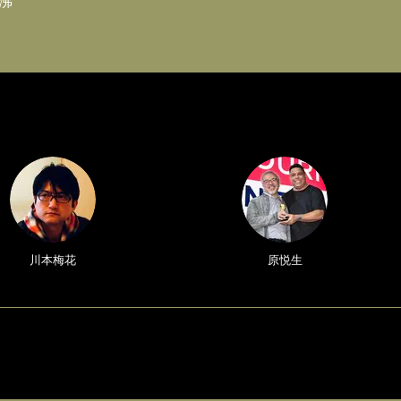
沸
川本梅花
原悦生