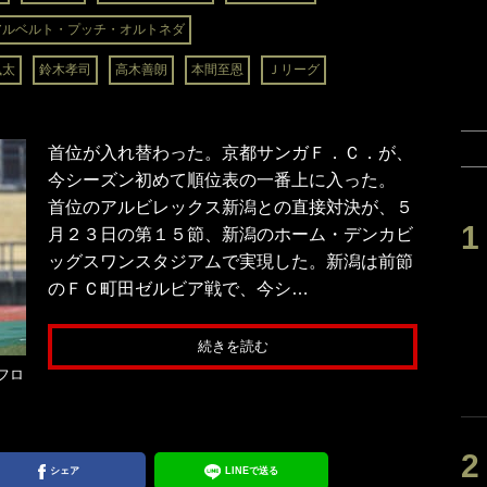
アルベルト・プッチ・オルトネダ
颯太
鈴木孝司
高木善朗
本間至恩
Ｊリーグ
首位が入れ替わった。京都サンガＦ．Ｃ．が、
今シーズン初めて順位表の一番上に入った。
首位のアルビレックス新潟との直接対決が、５
月２３日の第１５節、新潟のホーム・デンカビ
ッグスワンスタジアムで実現した。新潟は前節
のＦＣ町田ゼルビア戦で、今シ…
続きを読む
フロ
シェア
LINEで送る