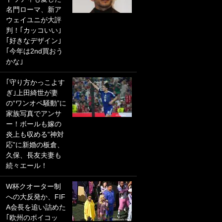
名門ローマ、新ア
PKにイタリア代表
ウェイユニが大評
GKも成す術なし！
判！｢カッコいい｣
｢ノーチャンスすぎ
｢好きなデザイン｣
るわ｣｢綺世のPKの
｢今年は2nd買おう
上手さは世界屈指
かな｣
かも｣
｢守り方かっこよす
｢また敬斗が魚に
ぎ｣上田綺世が妻
笑｣菅原由勢がW杯
の“ワンオペ騒動”に
戦士の夏休み秘蔵
家族写真でアンサ
ショット公開！ 川
ー！ボールも嫁の
口春奈と結婚のモ
炎上も収める“神対
テ男も登場で｢写真
応”に新婚の板倉、
全部楽しそう｣｢タ
久保、長友夫妻も
ケの水中かわいす
続々エール！
ぎる」
W杯クオーター制
｢セカンドで決まり
への大反発か、FIF
だな｣19歳の日本代
A会長を追い詰めた
表MFが加入したス
｢欧州のボイコッ
ペイン名門、“地中