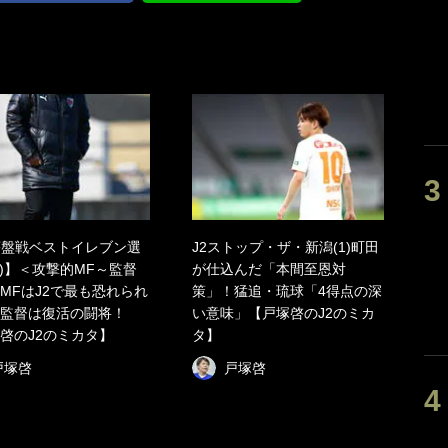
序盤戦ベストイレブン選
J2ストップ・ザ・新潟(1)町田
2)】＜攻撃的MF～監督
が仕込んだ「本間至恩対
MFはJ2で最も恐れられ
策」！猛追・琉球「4得点の深
監督は復活の闘将！
い意味」【戸塚啓のJ2のミカ
啓のJ2のミカタ】
タ】
戸塚啓
戸塚啓