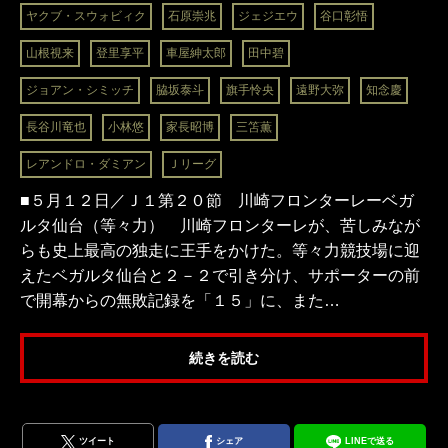
ヤクブ・スウォビィク
石原崇兆
ジェジエウ
谷口彰悟
山根視来
登里享平
車屋紳太郎
田中碧
ジョアン・シミッチ
脇坂泰斗
旗手怜央
遠野大弥
知念慶
長谷川竜也
小林悠
家長昭博
三笘薫
レアンドロ・ダミアン
Ｊリーグ
■５月１２日／Ｊ１第２０節 川崎フロンターレーベガ
ルタ仙台（等々力） 川崎フロンターレが、苦しみなが
らも史上最高の独走に王手をかけた。等々力競技場に迎
えたベガルタ仙台と２－２で引き分け、サポーターの前
で開幕からの無敗記録を「１５」に、また…
続きを読む
ツイート
シェア
LINEで送る