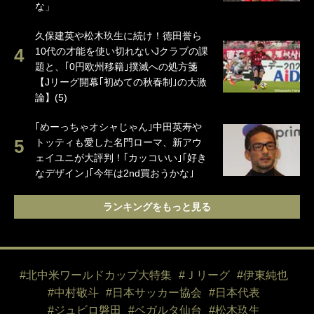
な」
久保建英や松木玖生に続け！徳田誉ら
10代の才能を使い切れないJクラブの課
題と、｢0円欧州移籍｣撲滅への処方箋
【Jリーグ開幕｢初めての秋春制｣の大激
論】(5)
｢めーっちゃオシャじゃん｣中田英寿や
トッティも愛した名門ローマ、新アウ
ェイユニが大評判！｢カッコいい｣｢好き
なデザイン｣｢今年は2nd買おうかな｣
ランキングをもっと見る
#北中米ワールドカップ大特集
#Ｊリーグ
#伊東純也
#中村敬斗
#日本サッカー協会
#日本代表
#ジュビロ磐田
#ベガルタ仙台
#松木玖生