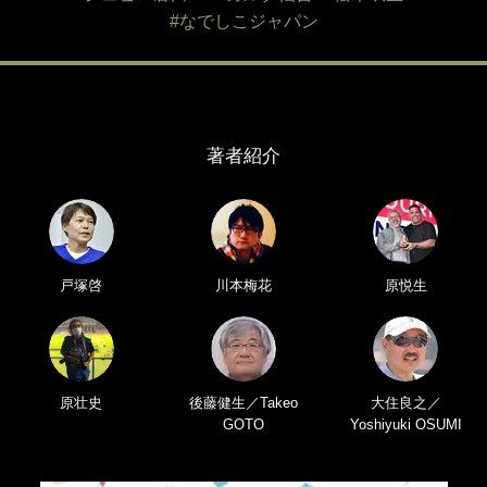
#なでしこジャパン
著者紹介
戸塚啓
川本梅花
原悦生
原壮史
後藤健生／Takeo
大住良之／
GOTO
Yoshiyuki OSUMI