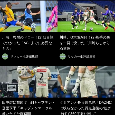
川崎、忍耐のドロー！(2)仙台戦
川崎、G大阪粉砕！(2)相手の裏
で分かった「ACLまでに必要な
を一発で突いた「川崎らしから
もの」
ぬ速攻」
サッカー批評編集部
サッカー批評編集部
田中碧に懇願!? 副キャプテン・
ダミアンと長谷川竜也「DAZNに
登里享平「キャプテンマークを
は映らなかった得点直後の“担ぎ
巻いたドヤ顔瞬間」
上げて360度振り回し”」