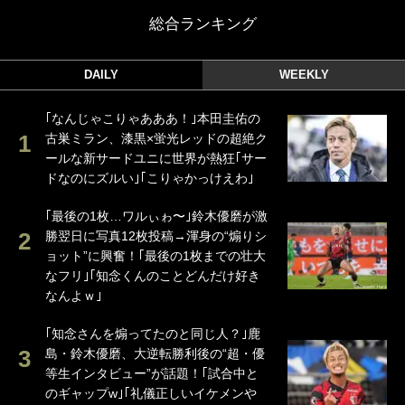
総合ランキング
DAILY
WEEKLY
｢なんじゃこりゃあああ！｣本田圭佑の
古巣ミラン、漆黒×蛍光レッドの超絶ク
ールな新サードユニに世界が熱狂｢サー
ドなのにズルい｣｢こりゃかっけえわ｣
｢最後の1枚…ワルぃゎ〜｣鈴木優磨が激
勝翌日に写真12枚投稿→渾身の“煽りシ
ョット”に興奮！｢最後の1枚までの壮大
なフリ｣｢知念くんのことどんだけ好き
なんよｗ｣
｢知念さんを煽ってたのと同じ人？｣鹿
島・鈴木優磨、大逆転勝利後の“超・優
等生インタビュー”が話題！｢試合中と
のギャップw｣｢礼儀正しいイケメンや