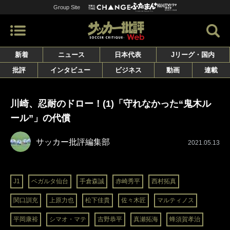
Group Site
新着
ニュース
日本代表
Jリーグ・国内
批評
インタビュー
ビジネス
動画
連載
川崎、忍耐のドロー！(1)「守れなかった“鬼木ル
ール”」の代償
サッカー批評編集部
2021.05.13
J1
ベガルタ仙台
手倉森誠
赤崎秀平
西村拓真
関口訓充
上原力也
松下佳貴
佐々木匠
マルティノス
平岡康裕
シマオ・マテ
吉野恭平
真瀬拓海
蜂須賀孝治