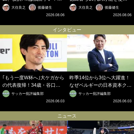
混戦のJ2はRB大宮に注目！
切れないJクラブの課題と、
大住良之
後藤健生
大住良之
後藤健生
歴代最強の日本代表をJリー
｢0円欧州移籍｣撲滅への処方
2026.08.06
2026.08.06
グから【Jリーグ開幕｢初めて
箋【Jリーグ開幕｢初めての秋
の秋春制｣の大激論】(6)
春制｣の大激論】(5)
インタビュー
｢もう一度W杯へ｣大ケガから
昨季14位から3位へ大躍進！
の代表復帰！34歳・谷口彰
なぜベルギーの日本資本クラ
悟の奇跡を支えた日本資本の
ブは創設102年目に歴史的快
サッカー批評編集部
サッカー批評編集部
ベルギークラブ、次なる野望
挙を成し遂げられたのか？
2026.06.03
2026.06.03
はW杯ベスト8【シント＝ト
【シント＝トロイデン立石敬
ロイデン立石敬之CEOの世
之CEOの世界戦略】(1)
ニュース
界戦略】(2)