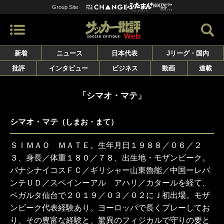
Group Site
新着
ニュース
日本代表
Jリーグ・国内
批評
インタビュー
ビジネス
動画
連載
「シマオ・マテ」
シマオ・マテ
（しまお・まて）
ＳＩＭＡＯ ＭＡＴＥ。生年月日１９８８／０６／２
３、身長／体重１８０／７８、出生地・モザンビーク。
パナシナイコスＦＣ／ギリシャー山東魯能／中国ーレバ
ンテＵＤ／スペインーアル アハリ／カタールを経て、
ベガルタ仙台で２０１９／０３／０２にＪ初出場。モザ
ンビーク代表経験あり。ヨーロッパで長くプレーしてお
り、その豊富な経験と、驚異のフィジカルで守りの要と