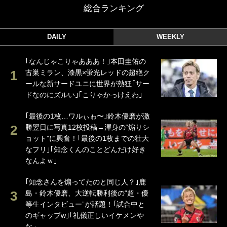
総合ランキング
DAILY
WEEKLY
｢なんじゃこりゃあああ！｣本田圭佑の
古巣ミラン、漆黒×蛍光レッドの超絶ク
ールな新サードユニに世界が熱狂｢サー
ドなのにズルい｣｢こりゃかっけえわ｣
｢最後の1枚…ワルぃゎ〜｣鈴木優磨が激
勝翌日に写真12枚投稿→渾身の“煽りシ
ョット”に興奮！｢最後の1枚までの壮大
なフリ｣｢知念くんのことどんだけ好き
なんよｗ｣
｢知念さんを煽ってたのと同じ人？｣鹿
島・鈴木優磨、大逆転勝利後の“超・優
等生インタビュー”が話題！｢試合中と
のギャップw｣｢礼儀正しいイケメンや
な」