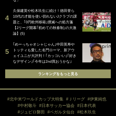
久保建英や松木玖生に続け！徳田誉ら
10代の才能を使い切れないJクラブの課
題と、｢0円欧州移籍｣撲滅への処方箋
【Jリーグ開幕｢初めての秋春制｣の大激
論】(5)
｢めーっちゃオシャじゃん｣中田英寿や
トッティも愛した名門ローマ、新アウ
ェイユニが大評判！｢カッコいい｣｢好き
なデザイン｣｢今年は2nd買おうかな｣
ランキングをもっと見る
#北中米ワールドカップ大特集
#Ｊリーグ
#伊東純也
#中村敬斗
#日本サッカー協会
#日本代表
#ジュビロ磐田
#ベガルタ仙台
#松木玖生