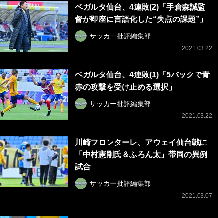
ベガルタ仙台、4連敗(2)「手倉森誠監
督が即座に言語化した“失点の課題”」
サッカー批評編集部
2021.03.22
ベガルタ仙台、4連敗(1)「5バックで青
赤の攻撃を受け止める選択」
サッカー批評編集部
2021.03.22
川崎フロンターレ、アウェイ仙台戦に
「中村憲剛氏＆ふろん太」帯同の異例
試合
サッカー批評編集部
2021.03.07