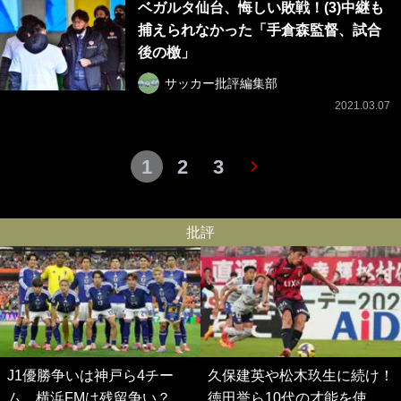
ベガルタ仙台、悔しい敗戦！(3)中継も
捕えられなかった「手倉森監督、試合
後の檄」
サッカー批評編集部
2021.03.07
1
2
3
批評
J1優勝争いは神戸ら4チー
久保建英や松木玖生に続け！
ム、横浜FMは残留争い？大
徳田誉ら10代の才能を使い