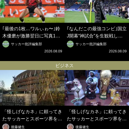
｢最後の1枚…ワルぃゎ〜｣鈴
｢なんだこの最強コンビ｣国立
木優磨が激勝翌日に写真12
J開幕“神試合”を生観戦した
枚投稿→渾身の“煽りショッ
仲良しサッカー美女コンビの
サッカー批評編集部
サッカー批評編集部
ト”に興奮！｢最後の1枚まで
現地ショットが話題！｢メッ
2026.08.09
2026.08.09
の壮大なフリ｣｢知念くんのこ
シとクリロナレベルです｣｢め
とどんだけ好きなんよｗ｣
ちゃくちゃ可愛い｣
ビジネス
「怪しげなカネ」に頼ってき
「怪しげなカネ」に頼ってき
たサッカーとスポーツ界を待
たサッカーとスポーツ界を待
つ未来(4)スポーツを「持続
つ未来(3)「ロシアン・マネ
後藤健生
後藤健生