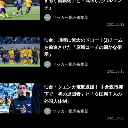
する守備戦術」と「成功したパルプン
テ」
サッカー批評編集部
2021.05.13
仙台、川崎に無念のドロー！(1)チーム
を前進させた「原崎コーチの細かな指
示」
サッカー批評編集部
2021.05.13
仙台・クエンカ電撃退団！ 手倉森指揮
下で「初の退団者」と「６国籍７人の
外国人体制」
サッカー批評編集部
2021.04.20