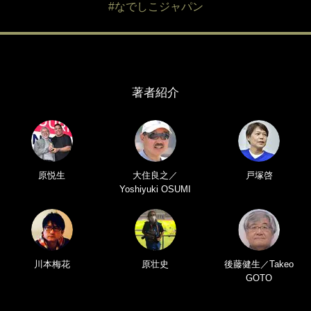
#なでしこジャパン
著者紹介
原悦生
大住良之／
戸塚啓
Yoshiyuki OSUMI
川本梅花
原壮史
後藤健生／Takeo
GOTO