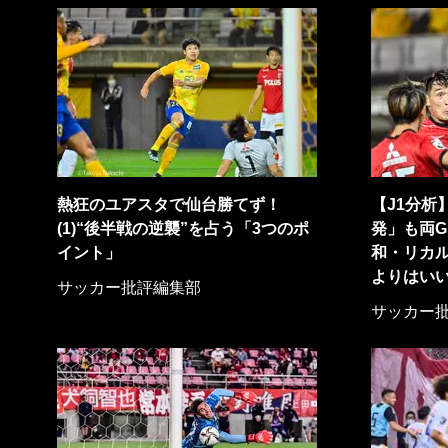
熱狂のユアスタで仙台勝てず！
【J1分析
(1)“後半戦の逆襲”を占う「3つのポ
発」も両G
イント」
和・リカ
よりはい
サッカー批評編集部
サッカー