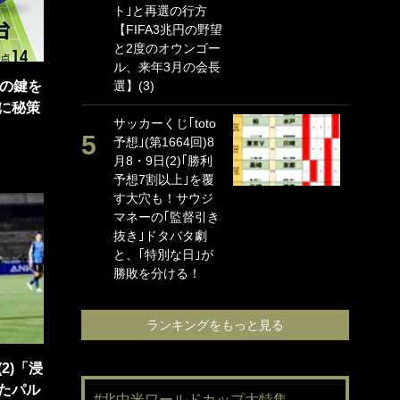
ト｣と再選の行方
海
【FIFA3兆円の野望
イ
と2度のオウンゴー
っ
ル、来年3月の会長
的
台の鍵を
選】(3)
｢
に秘策
サッカーくじ｢toto
笑
予想｣(第1664回)8
手
月8・9日(2)｢勝利
還
予想7割以上｣を覆
に
す大穴も！サウジ
ン
マネーの｢監督引き
れ
抜き｣ドタバタ劇
喜
と、｢特別な日｣が
愛
勝敗を分ける！
ランキングをもっと見る
2)「浸
たパル
#北中米ワールドカップ大特集