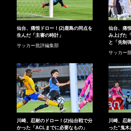
仙台、痛恨ドロー！(2)鹿島の同点を
仙台、痛恨
生んだ「主審の時計」
み上げた
と「先制
サッカー批評編集部
サッカー
川崎、忍耐のドロー！(2)仙台戦で分
川崎、忍耐
かった「ACLまでに必要なもの」
った“鬼木