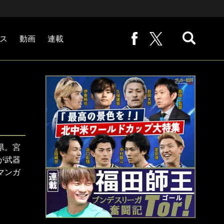
ス
動画
連載
熊崎敬の「路地から始まる処世術」
下田恒幸の「10倍面白くなるサッカー中継の見方」
サッカー批評PHOTOギャラリー「ピッチの焦点」
後藤健生の「蹴球放浪記」
原悦生PHOTOギャラリー「サッカー遠近」
「だれかに言いたくなる記録」
福田師王「ブンデスリーガ奮闘記 Tor!」
大住良之の「この世界のコーナーエリアから」
県。宮
が武器
マンガ