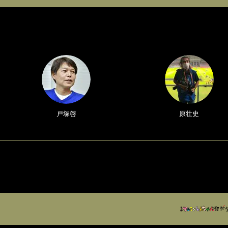
戸塚啓
原壮史