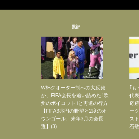
批評
W杯クオーター制への大反発
｢も
か、FIFA会長を追い詰めた｢欧
代表
州のボイコット｣と再選の行方
奇
【FIFA3兆円の野望と2度のオ
ー
ウンゴール、来年3月の会長
スト
選】(3)
石敬