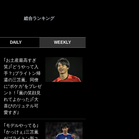
総合ランキング
DAILY
WEEKLY
｢お土産最高すぎ
｢光の速さじゃん｣
笑｣｢どうやって入
｢えっぐいミドル｣
手？｣ブライトン帰
ドイツ名門移籍の
還の三笘薫、同僚
日本代表23歳ボラ
に“ポケカ”をプレゼ
ンチ、移籍後初ゴ
ント！｢薫の笑顔見
ールに驚愕！｢見た
れてよかった｣｢大
事ないシュートや｣
喜びのリュテル可
｢聡がどんどん遠く
愛すぎ｣
なっていく」
｢モデルやってる｣
｢誰が止めれんねん
｢かっけぇ｣三笘薫
w｣フェイエ上田綺
がブライトン新ユ
世の“神コース”弾丸