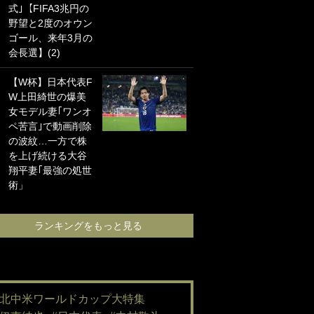
式｣【FIFA3兆円の
海の夕日”新アウェ
野望と2度のオウン
イユニに大反響｢か
ゴール、来年3月の
っこよすぎ｣｢革新
会長選】(2)
的｣｢ソソられる！｣
【W杯】日本代表F
｢嫁さん美人すぎる
W上田綺世の爆美
て｣W杯で日本を沈
女モデル妻｢ワンオ
めた“天敵FW”が結
ペ苦言｣で動画削除
婚！ 才色兼備の妻
の波紋…一方で株
との挙式ショット
を上げ続ける大谷
に｢セレソン妻の中
翔平妻｢最強の処世
で一番美人｣｢ミラ
術」
ンダ･カーに似て
る｣
ランキングをもっと見る
ランキングをも
#北中米ワールドカップ大特集