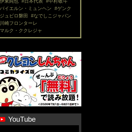
#伊東純也
#日本代表
#中村敬斗
#バイエルン・ミュンヘン
#ゲンク
#ジュビロ磐田
#なでしこジャパン
#川崎フロンターレ
#マルク・ククレジャ
YouTube