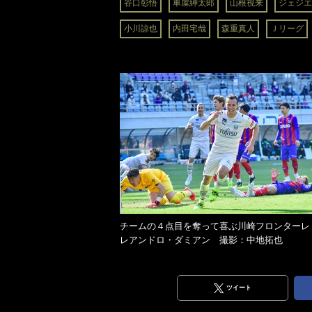
谷口彰悟
車屋紳太郎
山根視来
ジェジエ
小川諒也
内田宅哉
森重真人
Ｊリーグ
チームの４点目を奪って喜ぶ川崎フロンターレ
レアンドロ・ダミアン 撮影：中地拓也
ツイート