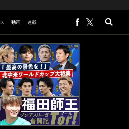
ス
動画
連載
熊崎敬の「路地から始まる処世術」
下田恒幸の「10倍面白くなるサッカー中継の見方」
サッカー批評PHOTOギャラリー「ピッチの焦点」
後藤健生の「蹴球放浪記」
原悦生PHOTOギャラリー「サッカー遠近」
「だれかに言いたくなる記録」
福田師王「ブンデスリーガ奮闘記 Tor!」
大住良之の「この世界のコーナーエリアから」