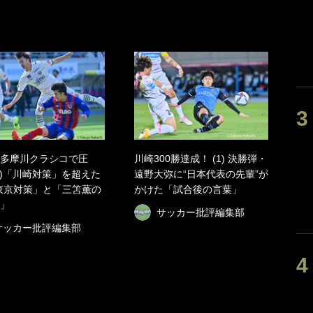
多摩川クラシコで圧
川崎300勝達成！ (1) 決勝弾・
2)「川崎対策」を超えた
遠野大弥に“日本代表の先輩”が
東京対策」と「三笘薫の
かけた「試合後の言葉」
」
サッカー批評編集部
サッカー批評編集部