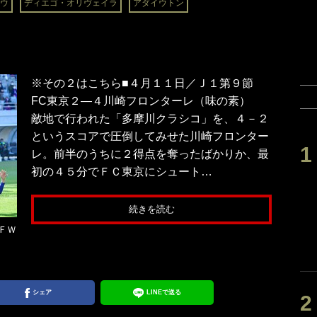
ウ
ディエゴ・オリヴェイラ
アダイウトン
※その２はこちら■４月１１日／Ｊ１第９節
FC東京２―４川崎フロンターレ（味の素）
敵地で行われた「多摩川クラシコ」を、４－２
というスコアで圧倒してみせた川崎フロンター
レ。前半のうちに２得点を奪ったばかりか、最
初の４５分でＦＣ東京にシュート…
続きを読む
ＦＷ
シェア
LINEで送る