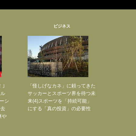
ビジネス
！｣
「怪しげなカネ」に頼ってきた
ポル
サッカーとスポーツ界を待つ未
ーシ
来(4)スポーツを「持続可能」
過去
にする「真の投資」の必要性
爽や