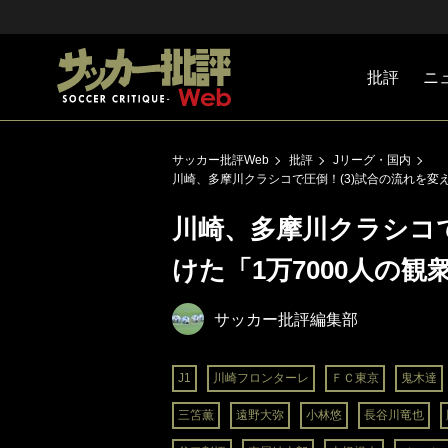
批評
ニ
Jリーグ
戦術
注目選手
海外サッ
監督
マネー
チームマ
日本代表
サッカー批評Web
批評
Jリーグ・国内
川崎、多摩川クラシコで圧倒！(3)試合の流れを変え
川崎、多摩川クラシコで
けた「1万7000人の観
サッカー批評編集部
J1
川崎フロンターレ
ＦＣ東京
鬼木達
三笘薫
遠野大弥
小林悠
長谷川竜也