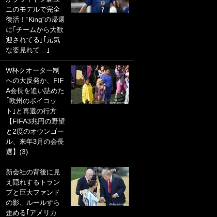
ニのモデルで完全
PKにイタリア代表
復活！“King”の帰還
GKも成す術なし！
に｢チームから大歓
｢ノーチャンスすぎ
迎されてる｣｢元気
るわ｣｢綺世のPKの
な姿見れて…｣
上手さは世界屈指
かも｣
W杯クオーター制
への大反発か、FIF
｢また敬斗が魚に
A会長を追い詰めた
笑｣菅原由勢がW杯
｢欧州のボイコッ
戦士の夏休み秘蔵
ト｣と再選の行方
ショット公開！ 川
【FIFA3兆円の野望
口春奈と結婚のモ
と2度のオウンゴー
テ男も登場で｢写真
ル、来年3月の会長
全部楽しそう｣｢タ
選】(3)
ケの水中かわいす
ぎる」
新会社の背後に見
え隠れするトラン
｢セカンドで決まり
プと巨大ファンド
だな｣19歳の日本代
の影、ルールすら
表MFが加入したス
歪める｢アメリカ
ペイン名門、“地中