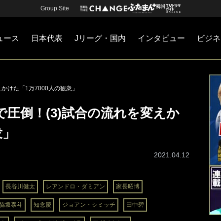
Group Site
ュース
日本代表
Jリーグ・国内
インタビュー
ビジネ
・国内
カー
ネジメント
Jリーグ・国内
戦術
注目選手
海外サッカー
監督
マネー
チームマネジメント
日本代表
かけた「1万7000人の観衆」
圧倒！(3)試合の流れを変えか
衆」
2021.04.12
長谷川健太
レアンドロ・ダミアン
家長昭博
脇坂泰斗
知念慶
ジョアン・シミッチ
田中碧