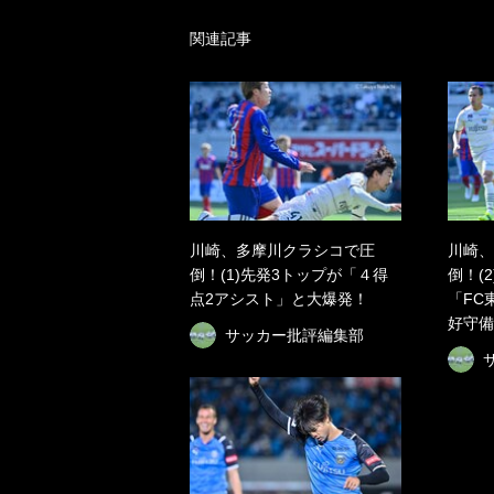
関連記事
川崎、多摩川クラシコで圧
川崎、
倒！(1)先発3トップが「４得
倒！(
点2アシスト」と大爆発！
「FC
好守備
サッカー批評編集部