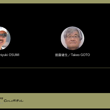
yuki OSUMI
後藤健生／Takeo GOTO