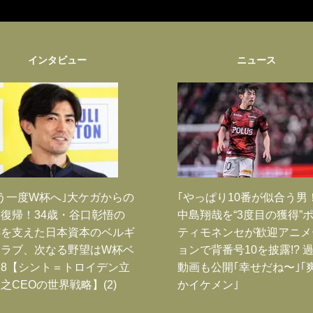
インタビュー
ニュース
う一度W杯へ｣大ケガからの
｢やっぱり10番が似合う男
復帰！34歳・谷口彰悟の
中島翔哉を“3度目の獲得”
跡を支えた日本資本のベルギ
ティモネンセが歓迎アニメ
クラブ、次なる野望はW杯ベ
ョンで背番号10を披露!? 
8【シント＝トロイデン立
動画も公開｢幸せだね〜｣｢
之CEOの世界戦略】(2)
かイケメン｣