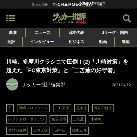
Group Site
新着
ニュース
日本代表
Jリーグ・国内
批評
インタビュー
ビジネス
動画
連載
川崎、多摩川クラシコで圧倒！(2)「川崎対策」を
超えた「FC東京対策」と「三笘薫の好守備」
サッカー批評編集部
2021.04.12
J1
川崎フロンターレ
ＦＣ東京
鬼木達
長谷川健太
レアンドロ・ダミアン
家長昭博
三笘薫
小林悠
長谷川竜也
遠野大弥
田中碧
脇坂泰斗