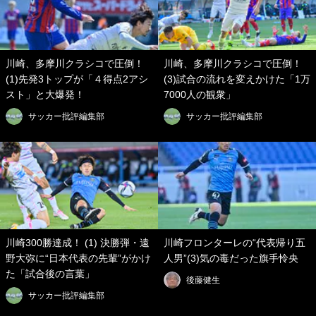
川崎、多摩川クラシコで圧倒！
川崎、多摩川クラシコで圧倒！
(1)先発3トップが「４得点2アシ
(3)試合の流れを変えかけた「1万
スト」と大爆発！
7000人の観衆」
サッカー批評編集部
サッカー批評編集部
川崎300勝達成！ (1) 決勝弾・遠
川崎フロンターレの“代表帰り五
野大弥に“日本代表の先輩”がかけ
人男”(3)気の毒だった旗手怜央
た「試合後の言葉」
後藤健生
サッカー批評編集部