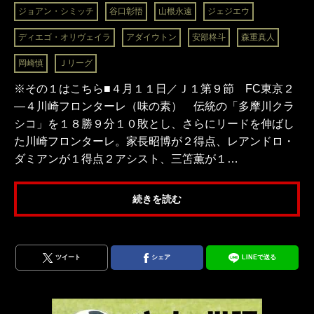
ジョアン・シミッチ
谷口彰悟
山根永遠
ジェジエウ
ディエゴ・オリヴェイラ
アダイウトン
安部柊斗
森重真人
岡崎慎
Ｊリーグ
※その１はこちら■４月１１日／Ｊ１第９節 FC東京２
―４川崎フロンターレ（味の素） 伝統の「多摩川クラ
シコ」を１８勝９分１０敗とし、さらにリードを伸ばし
た川崎フロンターレ。家長昭博が２得点、レアンドロ・
ダミアンが１得点２アシスト、三笘薫が１…
続きを読む
ツイート
シェア
LINEで送る