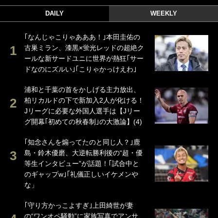
DAILY
WEEKLY
｢なんじゃこりゃあああ！｣本田圭佑の
古巣ミラン、漆黒×蛍光レッドの超絶ク
ールな新サードユニに世界が熱狂｢サー
ドなのにズルい｣｢こりゃかっけえわ｣
浦和と千葉の首をかしげる主力放出、
柏リカルドの下で新加入2人が化ける！
Jリーグに必要な外国人選手は【Jリー
グ開幕｢初めての秋春制｣の大激論】(4)
｢知念さんを煽ってたのと同じ人？｣鹿
島・鈴木優磨、大逆転勝利後の“超・優
等生インタビュー”が話題！｢試合中と
のギャップw｣｢礼儀正しいイケメンや
な」
｢守り方かっこよすぎ｣上田綺世が妻
の“ワンオペ騒動”に家族写真でアンサ