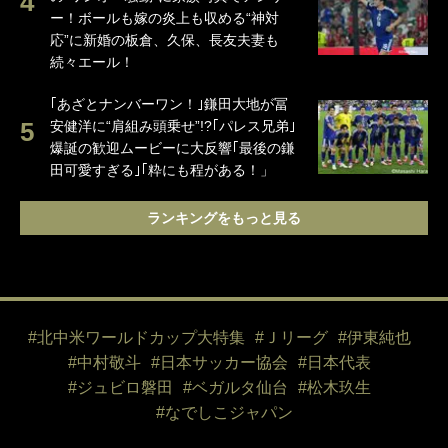
ー！ボールも嫁の炎上も収める“神対
応”に新婚の板倉、久保、長友夫妻も
続々エール！
｢あざとナンバーワン！｣鎌田大地が冨
安健洋に“肩組み頭乗せ”!?｢パレス兄弟｣
爆誕の歓迎ムービーに大反響｢最後の鎌
田可愛すぎる｣｢粋にも程がある！」
ランキングをもっと見る
#北中米ワールドカップ大特集
#Ｊリーグ
#伊東純也
#中村敬斗
#日本サッカー協会
#日本代表
#ジュビロ磐田
#ベガルタ仙台
#松木玖生
#なでしこジャパン