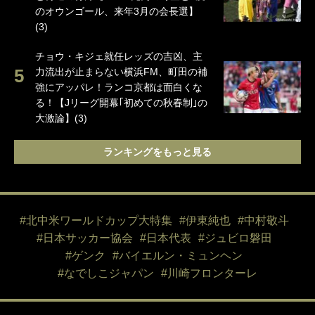
のオウンゴール、来年3月の会長選】
(3)
チョウ・キジェ就任レッズの吉凶、主
力流出が止まらない横浜FM、町田の補
強にアッパレ！ランコ京都は面白くな
る！【Jリーグ開幕｢初めての秋春制｣の
大激論】(3)
ランキングをもっと見る
#北中米ワールドカップ大特集
#伊東純也
#中村敬斗
#日本サッカー協会
#日本代表
#ジュビロ磐田
#ゲンク
#バイエルン・ミュンヘン
#なでしこジャパン
#川崎フロンターレ