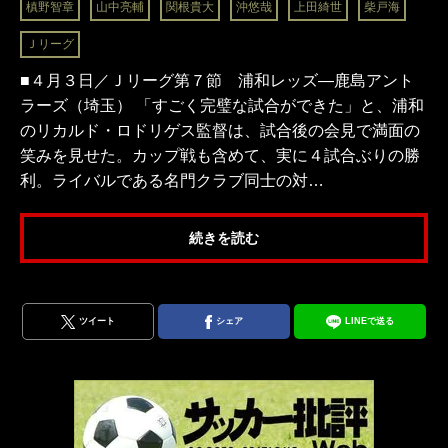
槙野智章
山中亮輔
関根貴大
沖悠哉
上田綺世
柴戸海
Ｊリーグ
■４月３日／Ｊリーグ第７節 浦和レッズ―鹿島アント
ラーズ（埼玉） 「すごく完璧な試合ができた」と、浦和
のリカルド・ロドリゲス監督は、試合後の会見で満面の
笑みを見せた。カップ戦も含めて、実に４試合ぶりの勝
利。ライバルである名門クラブ同士の対…
続きを読む
ツイート
シェア
LINEで送る