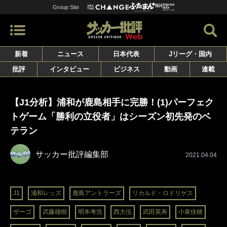
Group Site
新着
ニュース
日本代表
Jリーグ・国内
批評
インタビュー
ビジネス
動画
連載
【J1分析】浦和が鹿島相手に完勝！(1)パーフェク
トゲーム「勝利の立役者」はシーズン初先発のベ
テラン
サッカー批評編集部
2021.04.04
J1
浦和レッズ
鹿島アントラーズ
リカルド・ロドリゲス
ザーゴ
武藤雄樹
明本考浩
西大伍
武田英寿
小泉佳穂