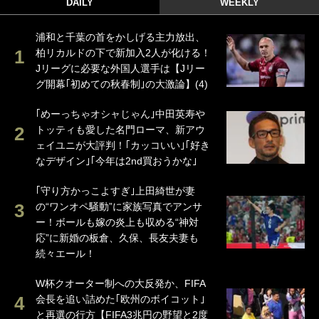
DAILY
WEEKLY
浦和と千葉の首をかしげる主力放出、
柏リカルドの下で新加入2人が化ける！
Jリーグに必要な外国人選手は【Jリー
グ開幕｢初めての秋春制｣の大激論】(4)
｢めーっちゃオシャじゃん｣中田英寿や
トッティも愛した名門ローマ、新アウ
ェイユニが大評判！｢カッコいい｣｢好き
なデザイン｣｢今年は2nd買おうかな｣
｢守り方かっこよすぎ｣上田綺世が妻
の“ワンオペ騒動”に家族写真でアンサ
ー！ボールも嫁の炎上も収める“神対
応”に新婚の板倉、久保、長友夫妻も
続々エール！
W杯クオーター制への大反発か、FIFA
会長を追い詰めた｢欧州のボイコット｣
と再選の行方【FIFA3兆円の野望と2度