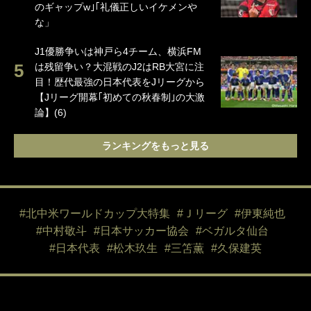
のギャップw｣｢礼儀正しいイケメンや
な」
J1優勝争いは神戸ら4チーム、横浜FM
は残留争い？大混戦のJ2はRB大宮に注
目！歴代最強の日本代表をJリーグから
【Jリーグ開幕｢初めての秋春制｣の大激
論】(6)
ランキングをもっと見る
#北中米ワールドカップ大特集
#Ｊリーグ
#伊東純也
#中村敬斗
#日本サッカー協会
#ベガルタ仙台
#日本代表
#松木玖生
#三笘薫
#久保建英