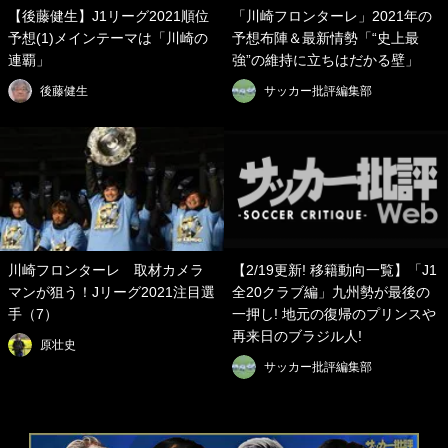
【後藤健生】J1リーグ2021順位
「川崎フロンターレ」2021年の
予想(1)メインテーマは「川崎の
予想布陣＆最新情勢「“史上最
連覇」
強”の維持に立ちはだかる壁」
後藤健生
サッカー批評編集部
川崎フロンターレ 取材カメラ
【2/19更新! 移籍動向一覧】「J1
マンが狙う！Jリーグ2021注目選
全20クラブ編」九州勢が最後の
手（7）
一押し! 地元の復帰のプリンスや
再来日のブラジル人!
原壮史
サッカー批評編集部