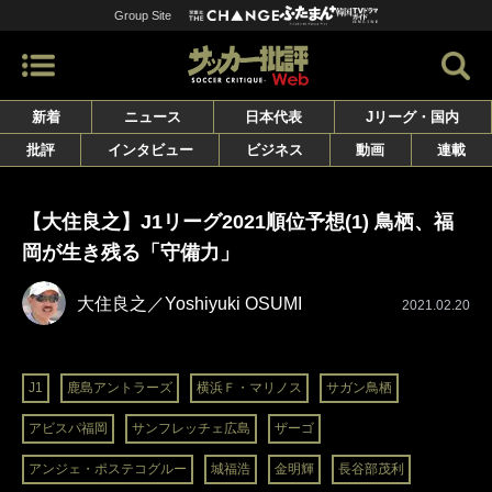
Group Site
新着
ニュース
日本代表
Jリーグ・国内
批評
インタビュー
ビジネス
動画
連載
【大住良之】J1リーグ2021順位予想(1) 鳥栖、福
岡が生き残る「守備力」
大住良之／Yoshiyuki OSUMI
2021.02.20
J1
鹿島アントラーズ
横浜Ｆ・マリノス
サガン鳥栖
アビスパ福岡
サンフレッチェ広島
ザーゴ
アンジェ・ポステコグルー
城福浩
金明輝
長谷部茂利