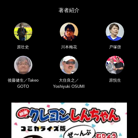
著者紹介
原壮史
川本梅花
戸塚啓
後藤健生／Takeo
大住良之／
原悦生
GOTO
Yoshiyuki OSUMI