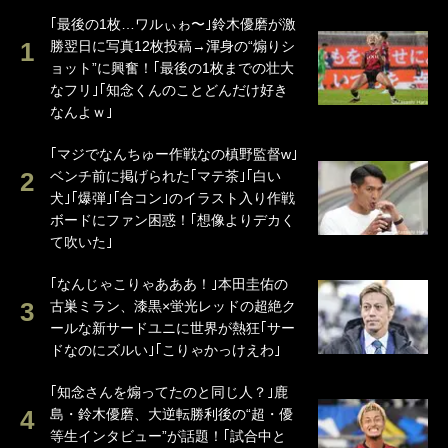
｢最後の1枚…ワルぃゎ〜｣鈴木優磨が激
勝翌日に写真12枚投稿→渾身の“煽りシ
ョット”に興奮！｢最後の1枚までの壮大
なフリ｣｢知念くんのことどんだけ好き
なんよｗ｣
｢マジでなんちゅー作戦なの槙野監督w｣
ベンチ前に掲げられた｢マテ茶｣｢白い
犬｣｢爆弾｣｢合コン｣のイラスト入り作戦
ボードにファン困惑！｢想像よりデカく
て吹いた｣
｢なんじゃこりゃあああ！｣本田圭佑の
古巣ミラン、漆黒×蛍光レッドの超絶ク
ールな新サードユニに世界が熱狂｢サー
ドなのにズルい｣｢こりゃかっけえわ｣
｢知念さんを煽ってたのと同じ人？｣鹿
島・鈴木優磨、大逆転勝利後の“超・優
等生インタビュー”が話題！｢試合中と