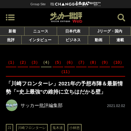
Group Site
新着
ニュース
日本代表
Jリーグ・国内
批評
インタビュー
ビジネス
動画
連載
（1）
（2）
（3）
（4）
（5）
（6）
（7）
（8）
（9）
（10）
（11）
「川崎フロンターレ」2021年の予想布陣＆最新情
勢「“史上最強”の維持に立ちはだかる壁」
サッカー批評編集部
2021.02.02
J1
川崎フロンターレ
鬼木達
小林悠