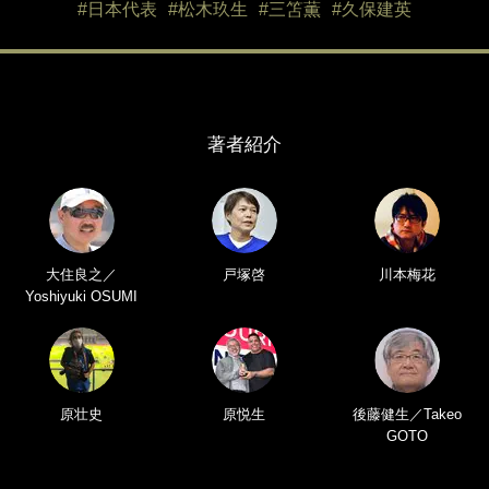
#日本代表
#松木玖生
#三笘薫
#久保建英
著者紹介
大住良之／
戸塚啓
川本梅花
Yoshiyuki OSUMI
原壮史
原悦生
後藤健生／Takeo
GOTO