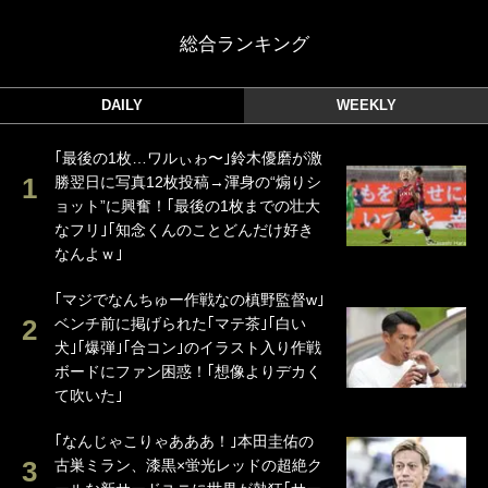
総合ランキング
DAILY
WEEKLY
｢最後の1枚…ワルぃゎ〜｣鈴木優磨が激
勝翌日に写真12枚投稿→渾身の“煽りシ
ョット”に興奮！｢最後の1枚までの壮大
なフリ｣｢知念くんのことどんだけ好き
なんよｗ｣
｢マジでなんちゅー作戦なの槙野監督w｣
ベンチ前に掲げられた｢マテ茶｣｢白い
犬｣｢爆弾｣｢合コン｣のイラスト入り作戦
ボードにファン困惑！｢想像よりデカく
て吹いた｣
｢なんじゃこりゃあああ！｣本田圭佑の
古巣ミラン、漆黒×蛍光レッドの超絶ク