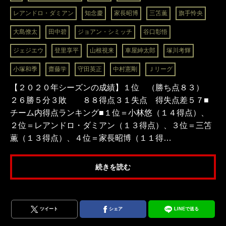
レアンドロ・ダミアン
知念慶
家長昭博
三笘薫
旗手怜央
大島僚太
田中碧
ジョアン・シミッチ
谷口彰悟
ジェジエウ
登里享平
山根視来
車屋紳太郎
塚川考輝
小塚和季
齋藤学
守田英正
中村憲剛
Ｊリーグ
【２０２０年シーズンの成績】１位 （勝ち点８３）
２６勝５分３敗 ８８得点３１失点 得失点差５７■
チーム内得点ランキング■１位＝小林悠（１４得点）、
２位＝レアンドロ・ダミアン（１３得点）、３位＝三笘
薫（１３得点）、４位＝家長昭博（１１得…
続きを読む
ツイート
シェア
LINEで送る