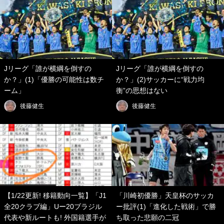
Jリーグ「誰が横綱を倒すの
Jリーグ「誰が横綱を倒すの
か？」(1)「優勝の可能性は数チ
か？」(2)サッカーに“戦力均
ーム」
衡”の思想はない
後藤健生
後藤健生
【1/22更新! 移籍動向一覧】「J1
「川崎初優勝」天皇杯のサッカ
全20クラブ編」Uー20ブラジル
ー批評(1)「進化した戦術」で勝
代表や新ルートも! 外国籍選手が
ち取った悲願の二冠