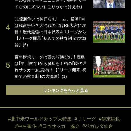
ールな新サードユニに世界が熱狂｢サー
ドなのにズルい｣｢こりゃかっけえわ｣
J1優勝争いは神戸ら4チーム、横浜FM
は残留争い？大混戦のJ2はRB大宮に注
目！歴代最強の日本代表をJリーグから
【Jリーグ開幕｢初めての秋春制｣の大激
論】(6)
百年構想リーグは西の｢7勝3敗｣！鹿島
は｢早川依存｣から脱却を！柏の｢時代遅
れサッカー｣に期待！【Jリーグ開幕｢初
めての秋春制｣の大激論】(1)
ランキングをもっと見る
#北中米ワールドカップ大特集
#Ｊリーグ
#伊東純也
#中村敬斗
#日本サッカー協会
#ベガルタ仙台