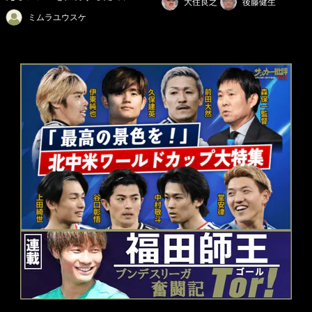
大住良之
後藤健生
ミムラユウスケ