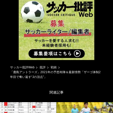
サッカー批評Web
批評
戦術
「鹿島アントラーズ」2021年の予想布陣＆最新情勢「ザーゴ体制2
年目で奪い返す“Jの頂点”」
関連記事