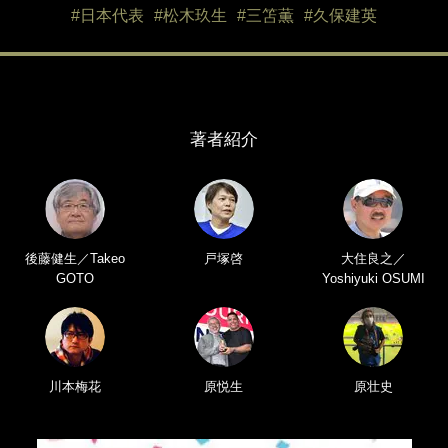
#日本代表
#松木玖生
#三笘薫
#久保建英
著者紹介
後藤健生／Takeo
戸塚啓
大住良之／
GOTO
Yoshiyuki OSUMI
川本梅花
原悦生
原壮史