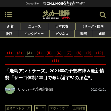
Group Site
新着
ニュース
日本代表
Jリーグ・国内
批評
インタビュー
ビジネス
動画
連載
（1）
（2）
（3）
（4）
（5）
（6）
（7）
（8）
（9）
（10）
（11）
「鹿島アントラーズ」2021年の予想布陣＆最新情
勢「ザーゴ体制2年目で奪い返す“Jの頂点”」
サッカー批評編集部
2021.02.01
鹿島アントラーズ
ザーゴ
エヴェラウド
上田綺世