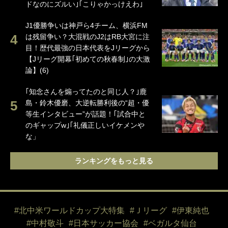
ドなのにズルい｣｢こりゃかっけえわ｣
J1優勝争いは神戸ら4チーム、横浜FM
は残留争い？大混戦のJ2はRB大宮に注
目！歴代最強の日本代表をJリーグから
【Jリーグ開幕｢初めての秋春制｣の大激
論】(6)
｢知念さんを煽ってたのと同じ人？｣鹿
島・鈴木優磨、大逆転勝利後の“超・優
等生インタビュー”が話題！｢試合中と
のギャップw｣｢礼儀正しいイケメンや
な」
ランキングをもっと見る
#北中米ワールドカップ大特集
#Ｊリーグ
#伊東純也
#中村敬斗
#日本サッカー協会
#ベガルタ仙台