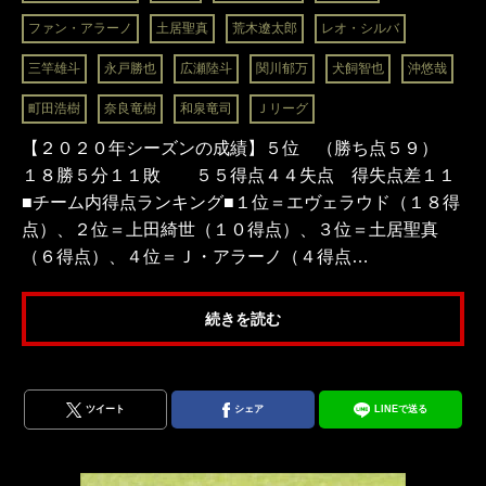
ファン・アラーノ
土居聖真
荒木遼太郎
レオ・シルバ
三竿雄斗
永戸勝也
広瀬陸斗
関川郁万
犬飼智也
沖悠哉
町田浩樹
奈良竜樹
和泉竜司
Ｊリーグ
【２０２０年シーズンの成績】５位 （勝ち点５９）
１８勝５分１１敗 ５５得点４４失点 得失点差１１
■チーム内得点ランキング■１位＝エヴェラウド（１８得
点）、２位＝上田綺世（１０得点）、３位＝土居聖真
（６得点）、４位＝Ｊ・アラーノ（４得点…
続きを読む
ツイート
シェア
LINEで送る