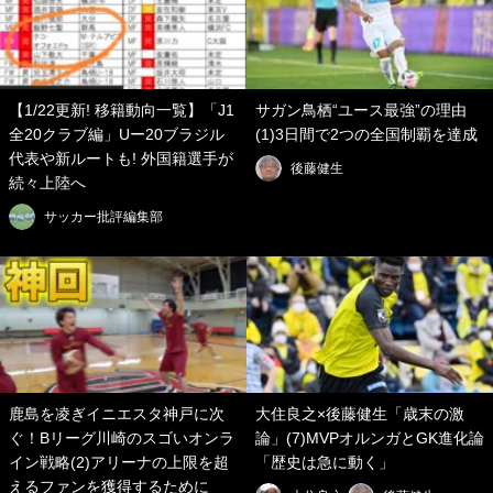
【1/22更新! 移籍動向一覧】「J1
サガン鳥栖“ユース最強”の理由
全20クラブ編」Uー20ブラジル
(1)3日間で2つの全国制覇を達成
代表や新ルートも! 外国籍選手が
後藤健生
続々上陸へ
サッカー批評編集部
鹿島を凌ぎイニエスタ神戸に次
大住良之×後藤健生「歳末の激
ぐ！Bリーグ川崎のスゴいオンラ
論」(7)MVPオルンガとGK進化論
イン戦略(2)アリーナの上限を超
「歴史は急に動く」
えるファンを獲得するために