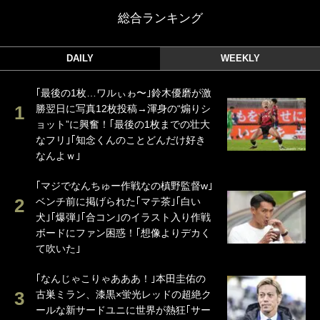
総合ランキング
DAILY
WEEKLY
｢最後の1枚…ワルぃゎ〜｣鈴木優磨が激
勝翌日に写真12枚投稿→渾身の“煽りシ
ョット”に興奮！｢最後の1枚までの壮大
なフリ｣｢知念くんのことどんだけ好き
なんよｗ｣
｢マジでなんちゅー作戦なの槙野監督w｣
ベンチ前に掲げられた｢マテ茶｣｢白い
犬｣｢爆弾｣｢合コン｣のイラスト入り作戦
ボードにファン困惑！｢想像よりデカく
て吹いた｣
｢なんじゃこりゃあああ！｣本田圭佑の
古巣ミラン、漆黒×蛍光レッドの超絶ク
ールな新サードユニに世界が熱狂｢サー