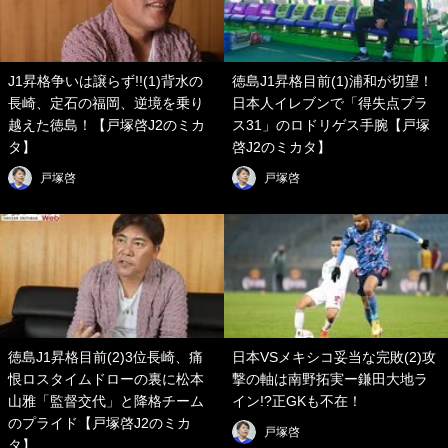
J1昇格争いは譲らず!!(1)背水の
徳島J1昇格目前(1)浦和が切望！
長崎、定石の福岡、逆境を乗り
日本人イレブンで「得失点プラ
越えた徳島！【戸塚啓J2のミカ
ス31」のロドリゲス手腕【戸塚
タ】
啓J2のミカタ】
戸塚啓
戸塚啓
徳島J1昇格目前(2)3位長崎、痛
日本VSメキシコ妥当な完敗(2)攻
恨ロスタイムドローの裏に松本
撃の軸は南野拓実ー鎌田大地ラ
山雅「監督交代」と降格チーム
イン!?正GKも不在！
のプライド【戸塚啓J2のミカ
戸塚啓
タ】