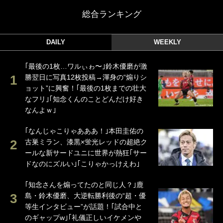
総合ランキング
DAILY
WEEKLY
｢最後の1枚…ワルぃゎ〜｣鈴木優磨が激
勝翌日に写真12枚投稿→渾身の“煽りシ
ョット”に興奮！｢最後の1枚までの壮大
なフリ｣｢知念くんのことどんだけ好き
なんよｗ｣
｢なんじゃこりゃあああ！｣本田圭佑の
古巣ミラン、漆黒×蛍光レッドの超絶ク
ールな新サードユニに世界が熱狂｢サー
ドなのにズルい｣｢こりゃかっけえわ｣
｢知念さんを煽ってたのと同じ人？｣鹿
島・鈴木優磨、大逆転勝利後の“超・優
等生インタビュー”が話題！｢試合中と
のギャップw｣｢礼儀正しいイケメンや