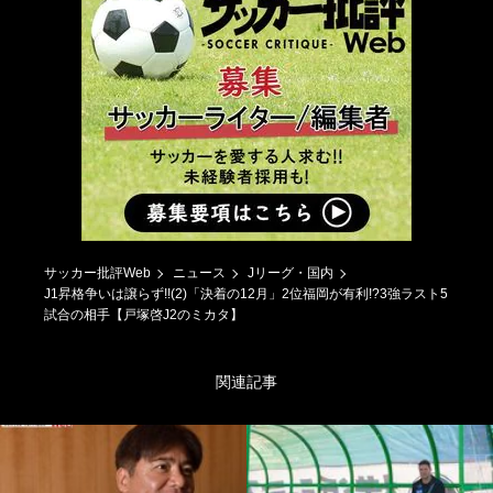
サッカー批評Web
ニュース
Jリーグ・国内
J1昇格争いは譲らず!!(2)「決着の12月」2位福岡が有利!?3強ラスト5
試合の相手【戸塚啓J2のミカタ】
関連記事