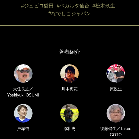
#ジュビロ磐田
#ベガルタ仙台
#松木玖生
#なでしこジャパン
著者紹介
大住良之／
川本梅花
原悦生
Yoshiyuki OSUMI
戸塚啓
原壮史
後藤健生／Takeo
GOTO