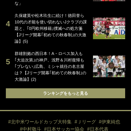
な」
久保建英や松木玖生に続け！徳田誉ら
10代の才能を使い切れないJクラブの課
題と、｢0円欧州移籍｣撲滅への処方箋
【Jリーグ開幕｢初めての秋春制｣の大激
論】(5)
群雄割拠の西日本！A・ロペス加入も
｢大迫次第｣の神戸、浅野＆川村復帰も
｢ブレない｣広島、ミシャ就任の名古屋
は？【Jリーグ開幕｢初めての秋春制｣の
大激論】(2)
ランキングをもっと見る
#北中米ワールドカップ大特集
#Ｊリーグ
#伊東純也
#中村敬斗
#日本サッカー協会
#日本代表