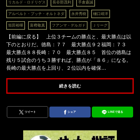
リカルド・ロドリゲス
長谷部茂利
手倉森誠
アルベルト・プッチ・オルトネダ
永井秀樹
樋口靖洋
垣田裕暉
富樫敬真
フアンマ・デルガド
Ｊリーグ
【前編に戻る】 上位３チームの勝点と、最大勝点は以
下のとおりだ。徳島：７７ 最大勝点９２福岡：７３
最大勝点８８長崎：７０ 最大勝点８５ 首位の徳島は
残り５試合のうち３勝すれば、勝点が「８６」になる。
長崎の最大勝点を上回り、２位以内を確保…
続きを読む
ツイート
シェア
LINEで送る