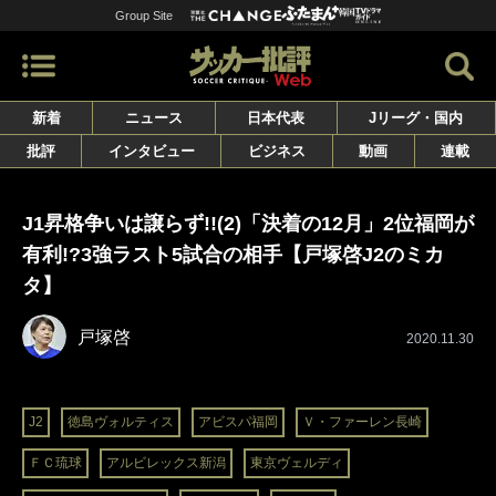
Group Site
新着
ニュース
日本代表
Jリーグ・国内
批評
インタビュー
ビジネス
動画
連載
J1昇格争いは譲らず!!(2)「決着の12月」2位福岡が
有利!?3強ラスト5試合の相手【戸塚啓J2のミカ
タ】
戸塚啓
2020.11.30
J2
徳島ヴォルティス
アビスパ福岡
Ｖ・ファーレン長崎
ＦＣ琉球
アルビレックス新潟
東京ヴェルディ