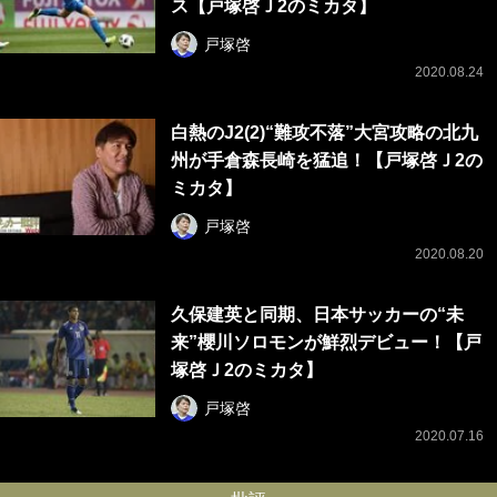
ス【戸塚啓Ｊ2のミカタ】
戸塚啓
2020.08.24
白熱のJ2(2)“難攻不落”大宮攻略の北九
州が手倉森長崎を猛追！【戸塚啓Ｊ2の
ミカタ】
戸塚啓
2020.08.20
久保建英と同期、日本サッカーの“未
来”櫻川ソロモンが鮮烈デビュー！【戸
塚啓Ｊ2のミカタ】
戸塚啓
2020.07.16