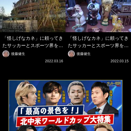
「怪しげなカネ」に頼ってき
「怪しげなカネ」に頼ってき
たサッカーとスポーツ界を待
たサッカーとスポーツ界を待
つ未来(4)スポーツを「持続
つ未来(3)「ロシアン・マネ
後藤健生
後藤健生
可能」にする「真の投資」の
ー」に続く中東の「オイルマ
2022.03.16
2022.03.15
必要性
ネー」の危険性