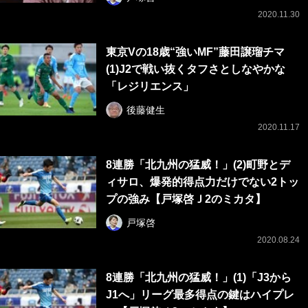
2020.11.30
東京Vの18歳“強いMF”藤田譲瑠チマ
(1)J2で戦い抜くタフさとしなやかな
「レジリエンス」
後藤健生
2020.11.17
8連勝「北九州の猛威！」(2)町野とデ
ィサロ、爆発的得点力だけでない2トッ
プの強み【戸塚啓Ｊ2のミカタ】
戸塚啓
2020.08.24
8連勝「北九州の猛威！」(1)「J3から
J1へ」リーグ最多得点の鍵はハイプレ