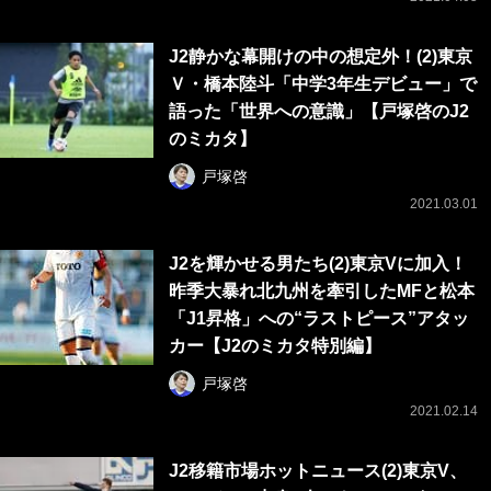
J2静かな幕開けの中の想定外！(2)東京
Ｖ・橋本陸斗「中学3年生デビュー」で
語った「世界への意識」【戸塚啓のJ2
のミカタ】
戸塚啓
2021.03.01
J2を輝かせる男たち(2)東京Vに加入！
昨季大暴れ北九州を牽引したMFと松本
「J1昇格」への“ラストピース”アタッ
カー【J2のミカタ特別編】
戸塚啓
2021.02.14
J2移籍市場ホットニュース(2)東京V、