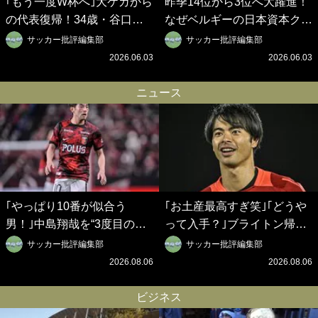
｢もう一度W杯へ｣大ケガから
昨季14位から3位へ大躍進！
の代表復帰！34歳・谷口彰
なぜベルギーの日本資本クラ
悟の奇跡を支えた日本資本の
ブは創設102年目に歴史的快
サッカー批評編集部
サッカー批評編集部
ベルギークラブ、次なる野望
挙を成し遂げられたのか？
2026.06.03
2026.06.03
はW杯ベスト8【シント＝ト
【シント＝トロイデン立石敬
ロイデン立石敬之CEOの世
之CEOの世界戦略】(1)
ニュース
界戦略】(2)
｢やっぱり10番が似合う
｢お土産最高すぎ笑｣｢どうや
男！｣中島翔哉を“3度目の獲
って入手？｣ブライトン帰還
得”ポルティモネンセが歓迎
の三笘薫、同僚に“ポケカ”を
サッカー批評編集部
サッカー批評編集部
アニメーションで背番号10
プレゼント！｢薫の笑顔見れ
2026.08.06
2026.08.06
を披露!? 過去動画も公開｢幸
てよかった｣｢大喜びのリュテ
せだね〜｣｢爽やかイケメン｣
ル可愛すぎ｣
ビジネス