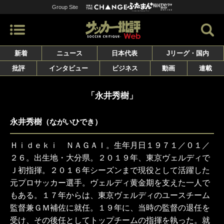
Group Site
新着
ニュース
日本代表
Jリーグ・国内
批評
インタビュー
ビジネス
動画
連載
「永井秀樹」
永井秀樹
（ながいひでき）
Ｈｉｄｅｋｉ ＮＡＧＡＩ。生年月日１９７１／０１／
２６。出生地・大分県。２０１９年、東京ヴェルディで
Ｊ初指揮。２０１６年シーズンまで現役として活躍した
元プロサッカー選手。ヴェルディ黄金期を支えた一人で
もある。１７年からは、東京ヴェルディのユースチーム
監督兼ＧＭ補佐に就任。１９年に、当時の監督の退任を
受け、その後任としてトップチームの指揮を執った。就