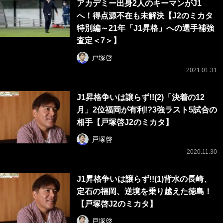
アカデミー出身2人のキーマンがJ1
へ！得点源不在も未解決【J2のミカタ
特別編～21年「J1昇格」への選手補強
査定＜7＞】
戸塚啓
2021.01.31
J1昇格争いは譲らず!!(2)「決着の12
月」2位福岡が有利!?3強ラスト5試合の
相手【戸塚啓J2のミカタ】
戸塚啓
2020.11.30
J1昇格争いは譲らず!!(1)背水の長崎、
定石の福岡、逆境を乗り越えた徳島！
【戸塚啓J2のミカタ】
戸塚啓