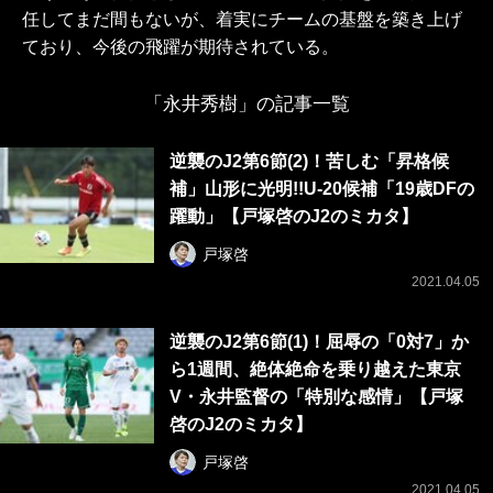
任してまだ間もないが、着実にチームの基盤を築き上げ
ており、今後の飛躍が期待されている。
「永井秀樹」の記事一覧
逆襲のJ2第6節(2)！苦しむ「昇格候
補」山形に光明!!U-20候補「19歳DFの
躍動」【戸塚啓のJ2のミカタ】
戸塚啓
2021.04.05
逆襲のJ2第6節(1)！屈辱の「0対7」か
ら1週間、絶体絶命を乗り越えた東京
V・永井監督の「特別な感情」【戸塚
啓のJ2のミカタ】
戸塚啓
2021.04.05