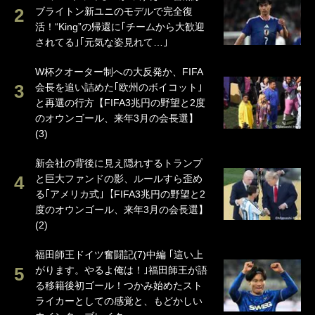
ブライトン新ユニのモデルで完全復
活！“King”の帰還に｢チームから大歓迎
されてる｣｢元気な姿見れて…｣
W杯クオーター制への大反発か、FIFA
会長を追い詰めた｢欧州のボイコット｣
と再選の行方【FIFA3兆円の野望と2度
のオウンゴール、来年3月の会長選】
(3)
新会社の背後に見え隠れするトランプ
と巨大ファンドの影、ルールすら歪め
る｢アメリカ式｣【FIFA3兆円の野望と2
度のオウンゴール、来年3月の会長選】
(2)
福田師王ドイツ奮闘記(7)中編 ｢這い上
がります。やるよ俺は！｣福田師王が語
る移籍後初ゴール！つかみ始めたスト
ライカーとしての感覚と、もどかしい