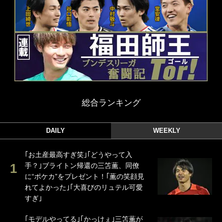
総合ランキング
DAILY
WEEKLY
｢お土産最高すぎ笑｣｢どうやって入
手？｣ブライトン帰還の三笘薫、同僚
に“ポケカ”をプレゼント！｢薫の笑顔見
れてよかった｣｢大喜びのリュテル可愛
すぎ｣
｢モデルやってる｣｢かっけぇ｣三笘薫が