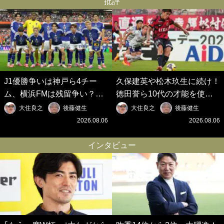
批評
J1優勝争いは神戸ら4チー
久保建英や松木玖生に続け！
ム、横浜FMは残留争い？大
徳田誉ら10代の才能を使い
混戦のJ2はRB大宮に注目！
切れないJクラブの課題と、
大住良之
後藤健生
大住良之
後藤健生
歴代最強の日本代表をJリー
｢0円欧州移籍｣撲滅への処方
2026.08.06
2026.08.06
グから【Jリーグ開幕｢初めて
箋【Jリーグ開幕｢初めての秋
の秋春制｣の大激論】(6)
春制｣の大激論】(5)
インタビュー