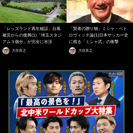
「レッズランド再生秘話」台風
「賢者の贈り物」ミシャ・ペト
被災からの復興(1)「埼玉スタジ
ロヴィッチ論(1)日本サッカー史
アム３個分」が完全に水没
に残る「ミシャ式」の衝撃
大住良之
大住良之