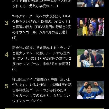
活！“King”の帰還に｢チームから大歓迎
されてる｣｢元気な姿見れて…｣
W杯クオーター制への大反発か、FIFA
会長を追い詰めた｢欧州のボイコット｣
と再選の行方【FIFA3兆円の野望と2度
のオウンゴール、来年3月の会長選】
(3)
新会社の背後に見え隠れするトランプ
と巨大ファンドの影、ルールすら歪め
る｢アメリカ式｣【FIFA3兆円の野望と2
度のオウンゴール、来年3月の会長選】
(2)
福田師王ドイツ奮闘記(7)中編 ｢這い上
がります。やるよ俺は！｣福田師王が語
る移籍後初ゴール！つかみ始めたスト
ライカーとしての感覚と、もどかしい
ウインターブレイク