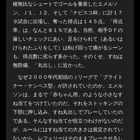
確無比なシュートでゴールを量産したエメルソ
ン。Ｊ１、Ｊ２、そして「ナビスコ杯」に計１７
９試合に出場し、奪った得点は１４５点。「得点
率」は、なんと８１％である。当然、相手ＤＦの
厳しいチェックにあい、足をけられて（あるいは
けられたふりをして）は転げ回って痛がるシーン
も、得点数に劣らず多かった。そのくせ、すねは
無防備、「丸出し」に近かった。
なぜ２０００年代初頭のＪリーグで「ブライト
ナー・ケンペス型」が許されていたのか。エメル
ソンは、まるで「赤ちゃん用」のような小さなす
ね当てをつけていたのだ。それをストッキングの
下部に押し込み、すね丸出しでプレーしていたの
である。そんなすね当てが役立つわけがないのだ
が、ルールにはすね当ての大きさは規定されてい
ないから、レフェリーはそのままプレーさせるし