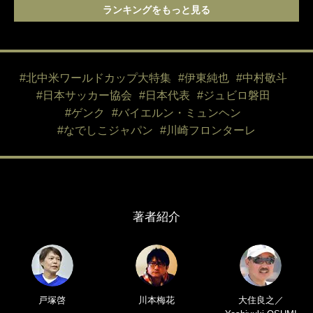
ランキングをもっと見る
#北中米ワールドカップ大特集
#伊東純也
#中村敬斗
#日本サッカー協会
#日本代表
#ジュビロ磐田
#ゲンク
#バイエルン・ミュンヘン
#なでしこジャパン
#川崎フロンターレ
著者紹介
戸塚啓
川本梅花
大住良之／