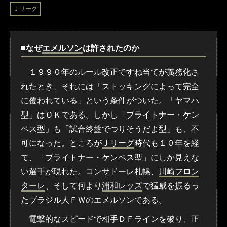
Ｊリーグ
■なぜ
エメルソン
は許されたのか
１９９０年のルール改正ですね当てが義務化さ
れたとき、それには「ストッキングによって完全
に覆われている」という条件がついた。「ヤマハ
型」はＯＫである。しかし「ブライトナー・ケン
ペス型」も「試合終盤でつりそうだよ型」も、不
可になった。ところが
Ｊリーグ
時代も１０年を経
て、「ブライトナー・ケンペス型」にしか見えな
い選手が現れた。コンサドーレ札幌、
川崎フロン
ターレ
、そして何より
浦和レッズ
で猛威を振るっ
たブラジル人ＦＷのエメルソンである。
電撃的なスピードで相手ＤＦラインを破り、正