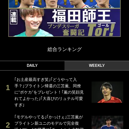
総合ランキング
DAILY
WEEKLY
｢お土産最高すぎ笑｣｢どうやって入
手？｣ブライトン帰還の三笘薫、同僚
に“ポケカ”をプレゼント！｢薫の笑顔見
れてよかった｣｢大喜びのリュテル可愛
すぎ｣
｢モデルやってる｣｢かっけぇ｣三笘薫が
ブライトン新ユニのモデルで完全復