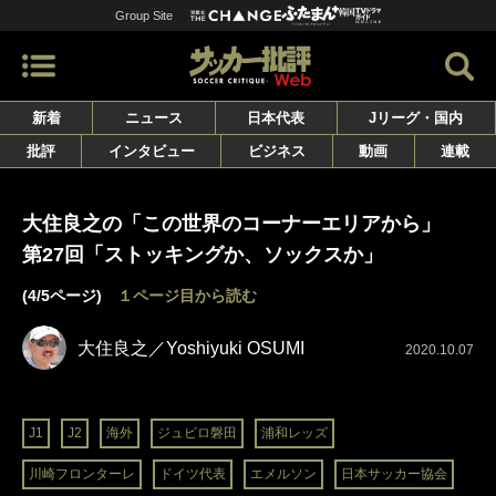
Group Site
新着
ニュース
日本代表
Jリーグ・国内
批評
インタビュー
ビジネス
動画
連載
大住良之の「この世界のコーナーエリアから」
第27回「ストッキングか、ソックスか」
(4/5ページ)
１ページ目から読む
大住良之／Yoshiyuki OSUMI
2020.10.07
J1
J2
海外
ジュビロ磐田
浦和レッズ
川崎フロンターレ
ドイツ代表
エメルソン
日本サッカー協会