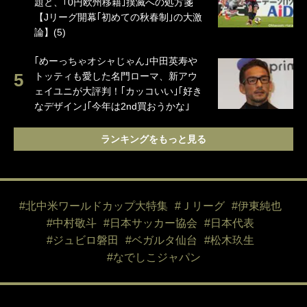
題と、｢0円欧州移籍｣撲滅への処方箋
【Jリーグ開幕｢初めての秋春制｣の大激
論】(5)
｢めーっちゃオシャじゃん｣中田英寿や
トッティも愛した名門ローマ、新アウ
ェイユニが大評判！｢カッコいい｣｢好き
なデザイン｣｢今年は2nd買おうかな｣
ランキングをもっと見る
#北中米ワールドカップ大特集
#Ｊリーグ
#伊東純也
#中村敬斗
#日本サッカー協会
#日本代表
#ジュビロ磐田
#ベガルタ仙台
#松木玖生
#なでしこジャパン