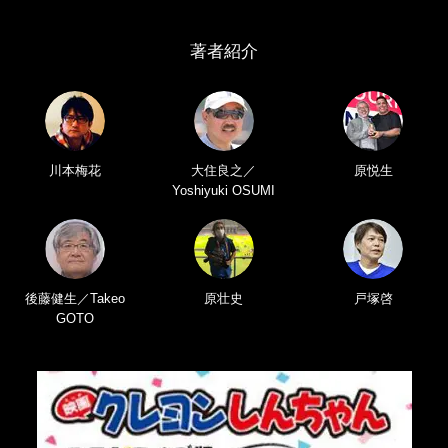
著者紹介
川本梅花
大住良之／
原悦生
Yoshiyuki OSUMI
後藤健生／Takeo
原壮史
戸塚啓
GOTO