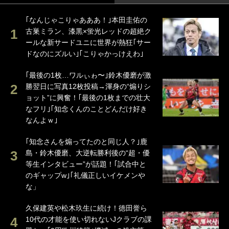
｢なんじゃこりゃあああ！｣本田圭佑の
古巣ミラン、漆黒×蛍光レッドの超絶ク
ールな新サードユニに世界が熱狂｢サー
ドなのにズルい｣｢こりゃかっけえわ｣
｢最後の1枚…ワルぃゎ〜｣鈴木優磨が激
勝翌日に写真12枚投稿→渾身の“煽りシ
ョット”に興奮！｢最後の1枚までの壮大
なフリ｣｢知念くんのことどんだけ好き
なんよｗ｣
｢知念さんを煽ってたのと同じ人？｣鹿
島・鈴木優磨、大逆転勝利後の“超・優
等生インタビュー”が話題！｢試合中と
のギャップw｣｢礼儀正しいイケメンや
な」
久保建英や松木玖生に続け！徳田誉ら
10代の才能を使い切れないJクラブの課