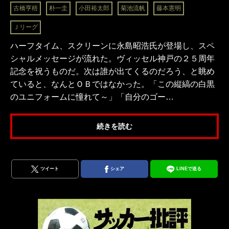
古橋亨梧
朴一圭
小田裕太郎
菊池流帆
藤本憲明
Ｊリーグ
ハーフタイム、スクリーンに永島昭浩氏が登場し、スペ
シャルメッセージが流れた。ヴィッセル神戸の２５周年
記念を祝うものだ。次は誰が出てくるのだろう、と眺め
ていると、なんとＯＢではなかった。「この縦縞の白黒
のユニフォームに憧れて～」「自分のゴー…
続きを読む
ツイート
シェア
LINEで送る