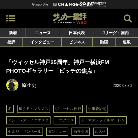
Group Site
新着
ニュース
日本代表
Jリーグ・国内
批評
インタビュー
ビジネス
動画
連載
「ヴィッセル神戸25周年」神戸ー横浜FM
PHOTOギャラリー「ピッチの焦点」
原壮史
2020.08.30
J1
横浜Ｆ・マリノス
ヴィッセル神戸
小川慶治朗
アンドレス・イニエスタ
ドウグラス
トーマス・フェルマーレン
セルジ・サンペール
ダンクレー
酒井高徳
西大伍