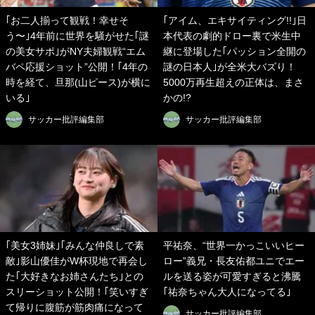
｢お二人揃って観戦！幸せそ
｢アイム、エキサイティング!!｣日
う〜｣4年前に世界を騒がせた｢謎
本代表の劇的ドロー裏で米生中
の美女サポ｣がNY夫婦観戦“エム
継に登場した｢パッション全開の
バペ応援ショット”公開！｢4年の
謎の日本人｣が全米大バズり！
時を経て、旦那(山ピース)が横に
5000万再生超えの正体は、まさ
いる｣
かの!?
サッカー批評編集部
サッカー批評編集部
｢美女3姉妹｣｢みんな仲良しで素
平祐奈、“世界一かっこいいヒー
敵｣影山優佳がW杯現地で再会し
ロー”義兄・長友佑都ユニでエー
た｢大好きなお姉さんたち｣との
ルを送る姿が可愛すぎると沸騰
スリーショット公開！｢笑いすぎ
｢祐奈ちゃん大人になってる｣
て帰りに腹筋が筋肉痛になって
サッカー批評編集部