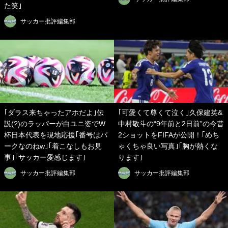
た笑｣
サッカー批評編集部
｢ダラス来ちゃったアホだよ｣伝
｢可愛くて尊くて泣く｣久保建英&
説(?)のラッパーが白ユニ姿でW
中村敬斗の“9年前と2日前”の今昔
杯日本代表を現地応援｢番号はパ
2ショットをFIFAが公開！｢めち
ークなのねw｣｢着こなしもお見
ゃくちゃ良い写真｣｢胸が熱くな
事｣｢サッカー愛感じます｣
ります｣
サッカー批評編集部
サッカー批評編集部