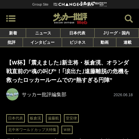
Group Site
新着
ニュース
日本代表
Jリーグ・国内
批評
インタビュー
ビジネス
動画
連載
【W杯】｢震えました｣新主将・板倉滉、オランダ
戦直前の“魂の叫び”！｢涙出た｣遠藤離脱の危機を
救ったロッカールームでの“熱すぎる円陣”
サッカー批評編集部
2026.06.18
日本代表
板倉滉
遠藤航
堂安律
北中米ワールドカップ大特集
Ｗ杯