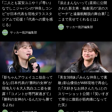
｢二人とも冨安ユニや！｣｢尊い｣
｢涙止まんないって｣直前に公開
なでしこジャパンの“仲良しコン
された新主将・板倉滉の“涙のス
ビ”が日本代表を現地ダラススタ
ピーチ”と遠藤航離脱の舞台裏｢こ
ジアムで応援！｢代表への愛を感
こまで見せてくれるとは｣
じる｣
サッカー批評編集部
サッカー批評編集部
｢影ちゃんアウェイユニ似合って
｢美女3姉妹｣｢みんな仲良しで素
るな｣日本代表の“勝利の女神”が
敵｣影山優佳がW杯現地で再会し
現地入り＆大人気白ユニ姿を披
た｢大好きなお姉さんたち｣との
露！｢コメントが専門家過ぎて｣
スリーショット公開！｢笑いすぎ
｢勝利の女神がいるんだから勝て
て帰りに腹筋が筋肉痛になって
るよね｣
た笑｣