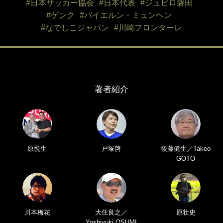
#日本サッカー協会
#日本代表
#ジュビロ磐田
#ゲンク
#バイエルン・ミュンヘン
#なでしこジャパン
#川崎フロンターレ
著者紹介
原悦生
戸塚啓
後藤健生／Takeo
GOTO
川本梅花
大住良之／
原壮史
Yoshiyuki OSUMI