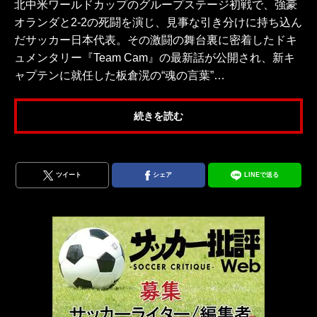
北中米ワールドカップのグループステージ初戦で、強豪
オランダと2-2の死闘を演じ、見事な引き分けに持ち込ん
だサッカー日本代表。その激闘の舞台裏に密着したドキ
ュメンタリー『Team Cam』の最新話が公開され、新キ
ャプテンに就任した板倉滉の“魂の言葉”…
続きを読む
ツイート
シェア
LINEで送る