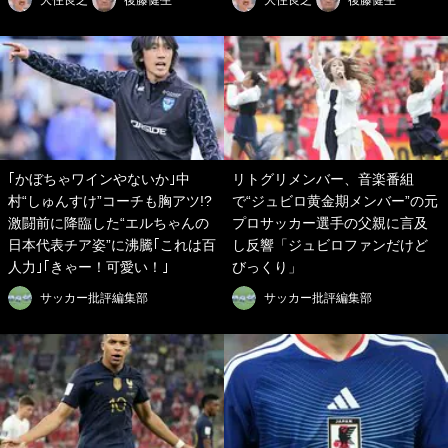
｢かぼちゃワインやないか｣中
リトグリメンバー、音楽番組
村“しゅんすけ”コーチも胸アツ!?
で“ジュビロ黄金期メンバー”の元
激闘前に降臨した“エルちゃんの
プロサッカー選手の父親に言及
日本代表チア姿”に沸騰｢これは百
し反響「ジュビロファンだけど
人力｣｢きゃー！可愛い！｣
びっくり」
サッカー批評編集部
サッカー批評編集部