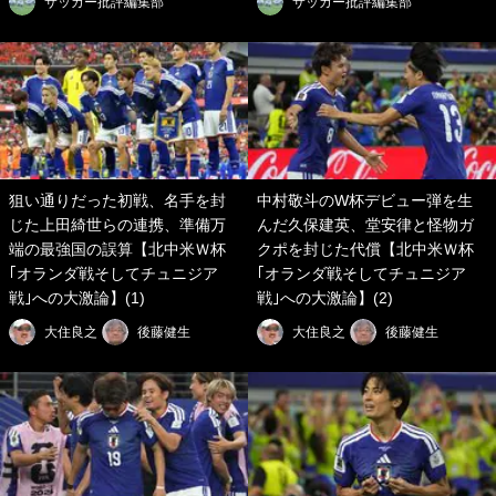
サッカー批評編集部
サッカー批評編集部
狙い通りだった初戦、名手を封
中村敬斗のW杯デビュー弾を生
じた上田綺世らの連携、準備万
んだ久保建英、堂安律と怪物ガ
端の最強国の誤算【北中米Ｗ杯
クポを封じた代償【北中米Ｗ杯
｢オランダ戦そしてチュニジア
｢オランダ戦そしてチュニジア
戦｣への大激論】(1)
戦｣への大激論】(2)
大住良之
後藤健生
大住良之
後藤健生