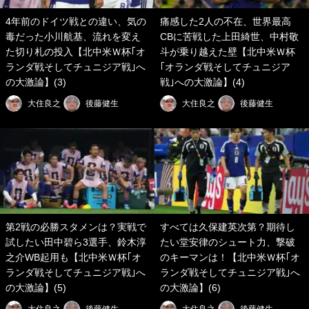
4年前のドイツ戦との違い、気の
痛感した2人の不在、世界最高
毒だった小川航基、流れを変え
CBに苦戦した上田綺世、中村敬
た切り札の投入【北中米Ｗ杯｢オ
斗が乗り越えた壁【北中米Ｗ杯
ランダ戦そしてチュニジア戦｣へ
｢オランダ戦そしてチュニジア
の大激論】(3)
戦｣への大激論】(4)
大住良之
後藤健生
大住良之
後藤健生
第2戦の必勝スタメンは？実戦で
すべては久保建英次第？期待し
試したい田中碧ら3選手、鈴木淳
たい堂安律のシュート力、撃破
之介WB起用も【北中米Ｗ杯｢オ
のキーマンは！【北中米Ｗ杯｢オ
ランダ戦そしてチュニジア戦｣へ
ランダ戦そしてチュニジア戦｣へ
の大激論】(5)
の大激論】(6)
大住良之
後藤健生
大住良之
後藤健生