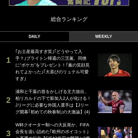
総合ランキング
DAILY
WEEKLY
｢お土産最高すぎ笑｣｢どうやって入
手？｣ブライトン帰還の三笘薫、同僚
に“ポケカ”をプレゼント！｢薫の笑顔見
れてよかった｣｢大喜びのリュテル可愛
すぎ｣
浦和と千葉の首をかしげる主力放出、
柏リカルドの下で新加入2人が化ける！
Jリーグに必要な外国人選手は【Jリー
グ開幕｢初めての秋春制｣の大激論】(4)
W杯クオーター制への大反発か、FIFA
会長を追い詰めた｢欧州のボイコット｣