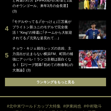
と再選の行方【FIFA3兆円の野望と2度
のオウンゴール、来年3月の会長選】
(3)
｢モデルやってる｣｢かっけぇ｣三笘薫が
ブライトン新ユニのモデルで完全復
活！“King”の帰還に｢チームから大歓迎
されてる｣｢元気な姿見れて…｣
チョウ・キジェ就任レッズの吉凶、主
力流出が止まらない横浜FM、町田の補
強にアッパレ！ランコ京都は面白くな
る！【Jリーグ開幕｢初めての秋春制｣の
大激論】(3)
ランキングをもっと見る
#北中米ワールドカップ大特集
#伊東純也
#中村敬斗