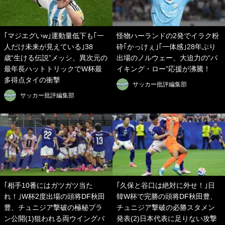
｢マジエグいw｣運動量低下も｢一
怪物ハーランドの2発でイラク粉
人だけ未来が見えている｣38
砕｢かっけぇ｣｢一体感｣28年ぶり
歳“生ける伝説”メッシ、異次元の
出場のノルウェー、大迫力の“バ
最年長ハットトリックでW杯最
イキング・ロー”応援が沸騰！
多得点タイの衝撃
サッカー批評編集部
サッカー批評編集部
｢相手10番にはガツガツ当た
｢久保と谷口は絶対に外せ！｣日
れ！｣W杯2度出場の頭将DF秋田
韓W杯で完勝の頭将DF秋田豊、
豊、チュニジア撃破の極秘プラ
チュニジア撃破の必勝スタメン
ン公開(1)狙われる両ウイングバ
発表(2)日本代表に足りない攻撃