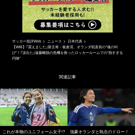
サッカー批評Web
ニュース
日本代表
【W杯】｢震えました｣新主将・板倉滉、オランダ戦直前の“魂の叫
び”！｢涙出た｣遠藤離脱の危機を救ったロッカールームでの“熱すぎる
円陣”
関連記事
これが本物のユニフォーム女子!?
強豪オランダと執念のドロー！