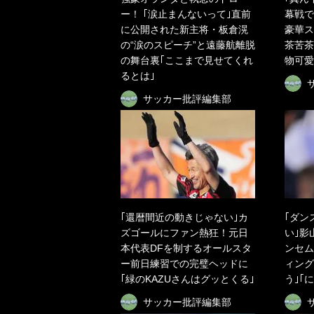
ー！ ｢涙止まんないって｣直前
幕戦で
に公開された新主将・板倉滉
豪華ス
の“涙のスピーチ”と遠藤航離脱
茶苦茶
の舞台裏｢ここまで見せてくれ
物可愛
るとは｣
サッカー批評編集部
｢還暦間近の動きじゃない｣カ
｢ダン
ズゴールにファン熱狂！元日
い｣影
本代表DFを制するオールスタ
ンセム
ー前日練習での完璧ヘッドに
ィング
｢緑のKAZUさんはグッとくる｣
う｣｢
サッカー批評編集部