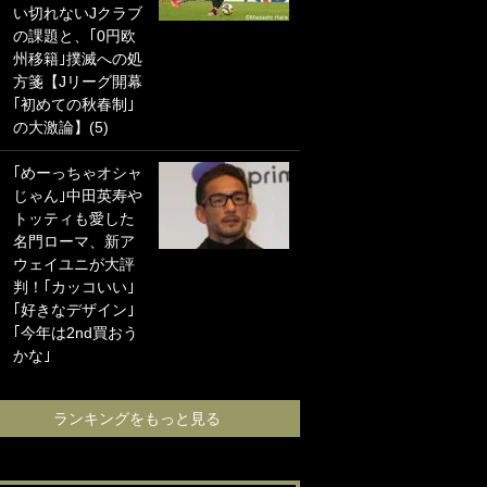
い切れないJクラブ
に“ポケカ”をプレゼ
の課題と、｢0円欧
ント！｢薫の笑顔見
州移籍｣撲滅への処
れてよかった｣｢大
方箋【Jリーグ開幕
喜びのリュテル可
｢初めての秋春制｣
愛すぎ｣
の大激論】(5)
浦和と千葉の首を
｢めーっちゃオシャ
かしげる主力放
じゃん｣中田英寿や
出、柏リカルドの
トッティも愛した
下で新加入2人が化
名門ローマ、新ア
ける！Jリーグに必
ウェイユニが大評
要な外国人選手は
判！｢カッコいい｣
【Jリーグ開幕｢初
｢好きなデザイン｣
めての秋春制｣の大
｢今年は2nd買おう
激論】(4)
かな｣
ランキングをも
ランキングをもっと見る