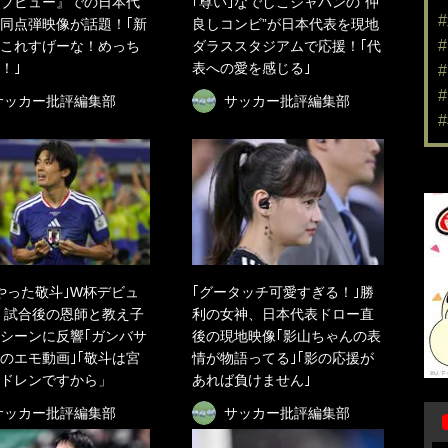
ブビュー』での日本代
｢尊い｣なでしこジャパンの“仲
同点弾映像が話題！｢新
良しコンビ”が日本代表を現地
｢これすげーな！めっち
ダラススタジアムで応援！｢代
！｣
表への愛を感じる｣
サッカー批評編集部
サッカー批評編集部
やった敬斗｣W杯デビュ
｢グータッチ可愛すぎる！｣勝
 試合後の恩師と教え子
利の女神、日本代表ドロー直
シーンに反響｢ガンバサ
後の現地映像｢影山ちゃんの表
のエモ動画｣｢敬斗は宮
情が物語ってる｣｢影の応援が
ドレンですから」
あれば負けません｣
サッカー批評編集部
サッカー批評編集部