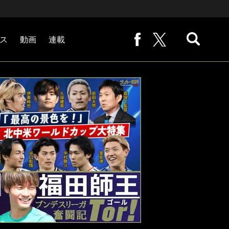
ス
動画
連載
熊崎敬の「路地から始まる処世術」
下田恒幸の「10倍面白くなるサッカー中継の見方」
サッカー批評PHOTOギャラリー「ピッチの焦点」
後藤健生の「蹴球放浪記」
原悦生PHOTOギャラリー「サッカー遠近」
「だれかに言いたくなる記録」
福田師王「ブンデスリーガ奮闘記 Tor!」
大住良之の「この世界のコーナーエリアから」