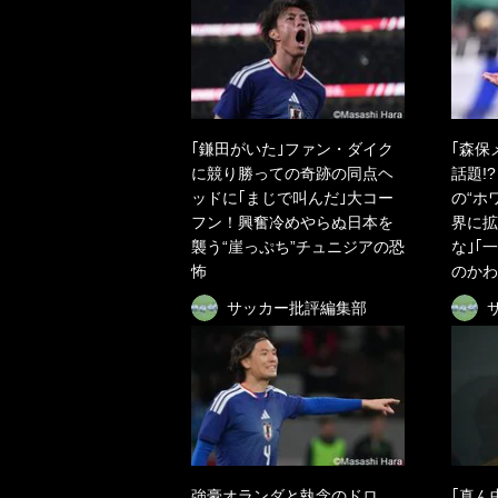
｢鎌田がいた｣ファン・ダイク
｢森保
に競り勝っての奇跡の同点ヘ
話題!
ッドに｢まじで叫んだ｣大コー
の“ホ
フン！興奮冷めやらぬ日本を
界に拡
襲う“崖っぷち”チュニジアの恐
な｣｢
怖
のかわ
サッカー批評編集部
強豪オランダと執念のドロ
｢真ん