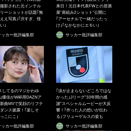
撮影された元インテル
来日！元日本代表FWとの居酒
リーショットが話題｢無
屋“肩組み2ショット”公開に
ええ写真｣｢渋すぎ、怪
｢アーセナルで一緒だったっ
い｣
け｣｢なかなかにエモい｣
サッカー批評編集部
サッカー批評編集部
スしてるのマジかわゆ
｢涙が止まらないどころではな
山優佳がW杯用DAZNア
かった｣Jリーグ“33年間の感
新曲MVで笑顔のリフテ
謝”スペシャルムービーが大反
ダンス披露！｢楽しそ
響！｢作った人の想いが伝わ
にっこにこ｣
る｣フリューゲルスの姿も
サッカー批評編集部
サッカー批評編集部