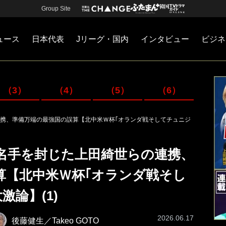
Group Site
ュース
日本代表
Jリーグ・国内
インタビュー
ビジネ
・国内
カー
ネジメント
Jリーグ・国内
戦術
注目選手
海外サッカー
監督
マネー
チームマネジメント
日本代表
（3）
（4）
（5）
（6）
携、準備万端の最強国の誤算【北中米Ｗ杯｢オランダ戦そしてチュニジ
名手を封じた上田綺世らの連携、
算【北中米Ｗ杯｢オランダ戦そし
論】(1)
2026.06.17
後藤健生／Takeo GOTO