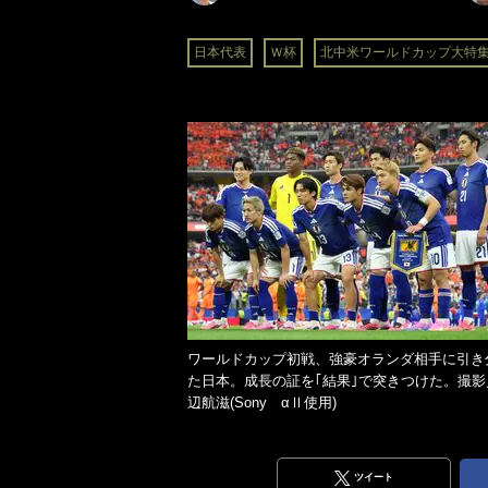
日本代表
Ｗ杯
北中米ワールドカップ大特
ワールドカップ初戦、強豪オランダ相手に引き
た日本。成長の証を｢結果｣で突きつけた。撮影
辺航滋(Sony αⅡ使用)
ツイート