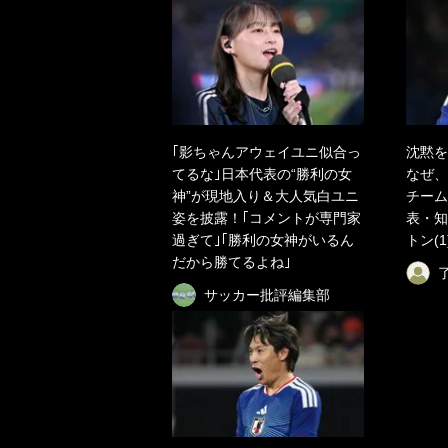
｢影ちゃんアウェイユニ似合っ
沈黙を
てるな｣日本代表の“勝利の女
なぜ、
神”が現地入り＆大人気白ユニ
チーム
姿を披露！｢コメントが専門家
表・知
過ぎて｣｢勝利の女神がいるん
トン(1
だから勝てるよね｣
サッカー批評編集部