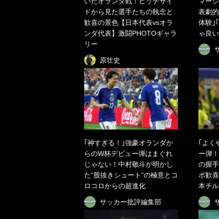
いたオランダ戦！ピッチサイ
マーシ
ドから見た選手たちの執念と
表劇的
歓喜の景色【日本代表vsオラ
体験｣
ンダ代表】激闘PHOTOギャラ
ゃ良い
リー
原壮史
｢神すぎる！｣強豪オランダか
｢よく
らのW杯デビュー弾はまぐれ
ー弾！
じゃない！中村敬斗が明かし
の握手
た“股抜きシュート”の極意とコ
ポ歓喜
ロコロからの超進化
本チル
サッカー批評編集部