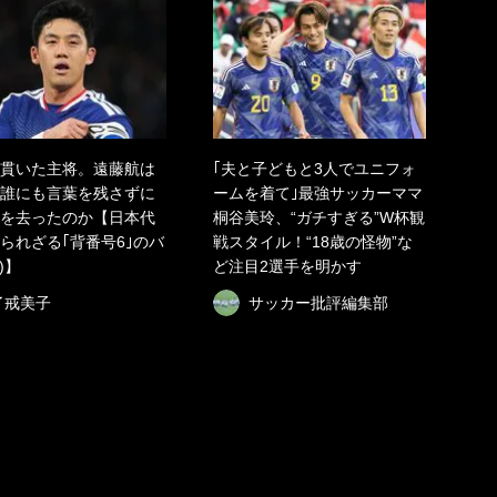
貫いた主将。遠藤航は
｢夫と子どもと3人でユニフォ
誰にも言葉を残さずに
ームを着て｣最強サッカーママ
を去ったのか【日本代
桐谷美玲、“ガチすぎる”W杯観
られざる｢背番号6｣のバ
戦スタイル！“18歳の怪物”な
)】
ど注目2選手を明かす
了戒美子
サッカー批評編集部