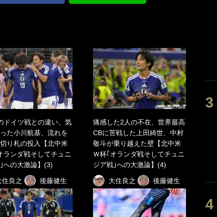
のドイツ戦との違い、気
痛感した2人の不在、世界最高
った小川航基、流れを
CBに苦戦した上田綺世、中村
切り札の投入【北中米
敬斗が乗り越えた壁【北中米
オランダ戦そしてチュニ
Ｗ杯｢オランダ戦そしてチュニ
｣への大激論】(3)
ジア戦｣への大激論】(4)
大住良之
後藤健生
大住良之
後藤健生