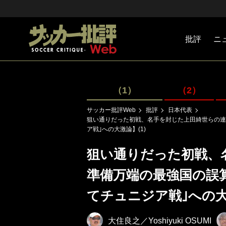
批評
ニ
Jリーグ
戦術
注目選手
海外サッ
監督
マネー
チームマ
日本代表
（1）
（2）
サッカー批評Web
批評
日本代表
狙い通りだった初戦、名手を封じた上田綺世らの連
ア戦｣への大激論】(1)
狙い通りだった初戦、
準備万端の最強国の誤
てチュニジア戦｣への大激
大住良之／Yoshiyuki OSUMI