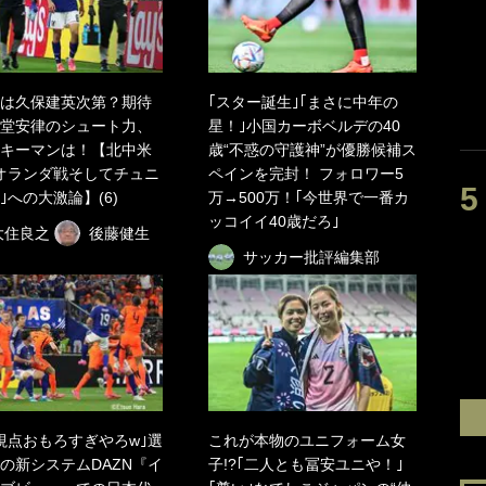
は久保建英次第？期待
｢スター誕生｣｢まさに中年の
堂安律のシュート力、
星！｣小国カーボベルデの40
キーマンは！【北中米
歳“不惑の守護神”が優勝候補ス
オランダ戦そしてチュニ
ペインを完封！ フォロワー5
｣への大激論】(6)
万→500万！｢今世界で一番カ
ッコイイ40歳だろ｣
大住良之
後藤健生
サッカー批評編集部
視点おもろすぎやろw｣選
これが本物のユニフォーム女
の新システムDAZN『イ
子!?｢二人とも冨安ユニや！｣