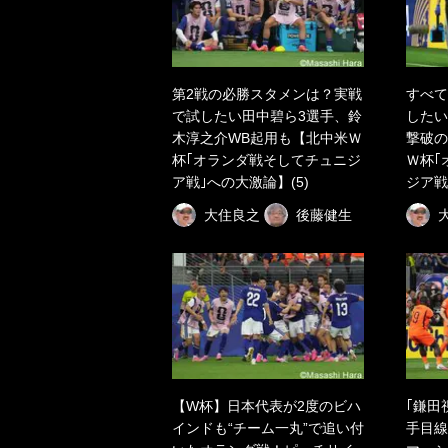
第2戦の必勝スタメンは？実戦
すべて
で試したい田中碧ら3選手、鈴
したい
木淳之介WB起用も【北中米Ｗ
撃破の
杯｢オランダ戦そしてチュニジ
Ｗ杯｢
ア戦｣への大激論】(5)
ジア戦
大住良之
後藤健生
【W杯】日本代表が2度のビハ
｢鎌田
インドも“チーム一丸”で追い付
手目線