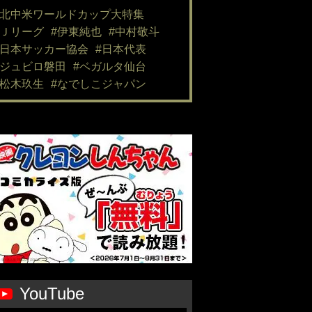
#北中米ワールドカップ大特集
#Ｊリーグ
#伊東純也
#中村敬斗
#日本サッカー協会
#日本代表
#ジュビロ磐田
#ベガルタ仙台
#松木玖生
#なでしこジャパン
YouTube