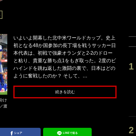
集
いよいよ開幕した北中米ワールドカップ。史上
初となる48か国参加の長丁場を戦うサッカー日
本代表は、初戦で強豪オランダと2-2のドロー
と粘り、貴重な勝ち点1をもぎ取った。2度のビ
ハインドを跳ね返した激闘の裏で、日本はどの
ように奮戦したのか？ そして、…
続きを読む
分け
／渡
シェア
LINEで送る