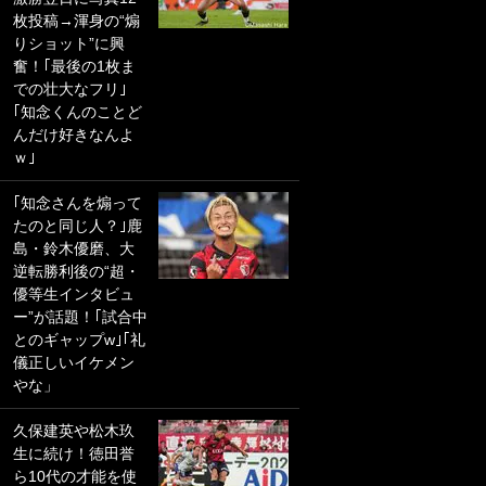
枚投稿→渾身の“煽
PKにイタリア代表
りショット”に興
GKも成す術なし！
奮！｢最後の1枚ま
｢ノーチャンスすぎ
での壮大なフリ｣
るわ｣｢綺世のPKの
｢知念くんのことど
上手さは世界屈指
んだけ好きなんよ
かも｣
ｗ｣
｢また敬斗が魚に
｢知念さんを煽って
笑｣菅原由勢がW杯
たのと同じ人？｣鹿
戦士の夏休み秘蔵
島・鈴木優磨、大
ショット公開！ 川
逆転勝利後の“超・
口春奈と結婚のモ
優等生インタビュ
テ男も登場で｢写真
ー”が話題！｢試合中
全部楽しそう｣｢タ
とのギャップw｣｢礼
ケの水中かわいす
儀正しいイケメン
ぎる」
やな」
｢お土産最高すぎ
久保建英や松木玖
笑｣｢どうやって入
生に続け！徳田誉
手？｣ブライトン帰
ら10代の才能を使
還の三笘薫、同僚