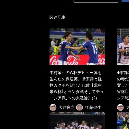
関連記事
中村敬斗のW杯デビュー弾を
4年前
生んだ久保建英、堂安律と怪
の毒だ
物ガクポを封じた代償【北中
変えた
米Ｗ杯｢オランダ戦そしてチュ
Ｗ杯｢
ニジア戦｣への大激論】(2)
ジア戦
大住良之
後藤健生