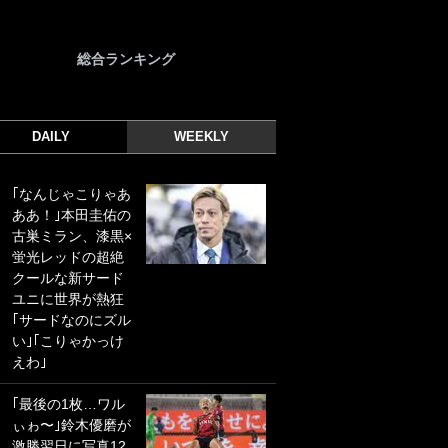
総合ランキング
DAILY
WEEKLY
｢なんじゃこりゃあ
｢光の速さじゃん｣
ああ！｣本田圭佑の
｢えっぐいミドル｣
古巣ミラン、漆黒×
ドイツ名門移籍の
蛍光レッドの超絶
日本代表23歳ボラ
クールな新サード
ンチ、移籍後初ゴ
ユニに世界が熱狂
ールに驚愕！｢見た
｢サードなのにズル
事ないシュートや｣
い｣｢こりゃかっけ
｢聡がどんどん遠く
えわ｣
なっていく」
｢最後の1枚…ワル
｢誰が止めれんねん
ぃゎ〜｣鈴木優磨が
w｣フェイエ上田綺
激勝翌日に写真12
世の“神コース”弾丸