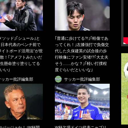
メソッド｣｢シュール｣と
｢普通に歩けてる?!｣｢軽傷であ
? 日本代表のベンチ前で
ってくれ！｣左膝強打で負傷交
ワイトボード活用法”が世
代した久保建英の試合後の歩
散！｢アメフトみたいだ
行映像にファン安堵!?｢大丈夫
一生懸命塗り塗りしてる
そう……かな？｣｢軽い打撲程
いい｣
度ぐらいだといいな｣
サッカー批評編集部
サッカー批評編集部
中バッジョか！｣W杯開
W杯欠場ドイツ代表ニャブリ