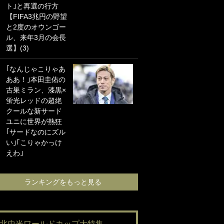
ト｣と再選の行方
海の夕日”新アウェ
【FIFA3兆円の野望
イユニに大反響｢か
と2度のオウンゴー
っこよすぎ｣｢革新
ル、来年3月の会長
的｣｢ソソられる！｣
選】(3)
｢お土産最高すぎ
｢なんじゃこりゃあ
笑｣｢どうやって入
ああ！｣本田圭佑の
手？｣ブライトン帰
古巣ミラン、漆黒×
還の三笘薫、同僚
蛍光レッドの超絶
に“ポケカ”をプレゼ
クールな新サード
ント！｢薫の笑顔見
ユニに世界が熱狂
れてよかった｣｢大
｢サードなのにズル
喜びのリュテル可
い｣｢こりゃかっけ
愛すぎ｣
えわ｣
ランキングをも
ランキングをもっと見る
#北中米ワールドカップ大特集