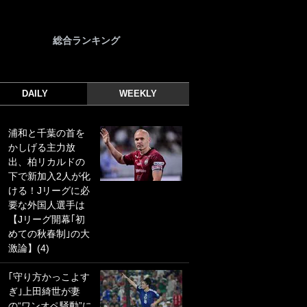
総合ランキング
DAILY
WEEKLY
浦和と千葉の首を
｢光の速さじゃん｣
かしげる主力放
｢えっぐいミドル｣
出、柏リカルドの
ドイツ名門移籍の
下で新加入2人が化
日本代表23歳ボラ
ける！Jリーグに必
ンチ、移籍後初ゴ
要な外国人選手は
ールに驚愕！｢見た
【Jリーグ開幕｢初
事ないシュートや｣
めての秋春制｣の大
｢聡がどんどん遠く
激論】(4)
なっていく」
｢守り方かっこよす
｢誰が止めれんねん
ぎ｣上田綺世が妻
w｣フェイエ上田綺
の“ワンオペ騒動”に
世の“神コース”弾丸