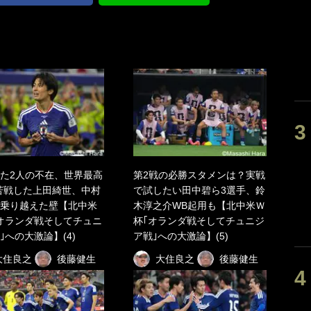
た2人の不在、世界最高
第2戦の必勝スタメンは？実戦
苦戦した上田綺世、中村
で試したい田中碧ら3選手、鈴
乗り越えた壁【北中米
木淳之介WB起用も【北中米Ｗ
オランダ戦そしてチュニ
杯｢オランダ戦そしてチュニジ
｣への大激論】(4)
ア戦｣への大激論】(5)
大住良之
後藤健生
大住良之
後藤健生