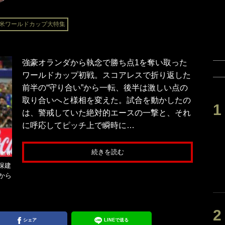
米ワールドカップ大特集
強豪オランダから執念で勝ち点1を奪い取った
ワールドカップ初戦。スコアレスで折り返した
前半の“守り合い”から一転、後半は激しい点の
取り合いへと様相を変えた。試合を動かしたの
は、警戒していた絶対的エースの一撃と、それ
に呼応してピッチ上で瞬時に…
続きを読む
保建
から
シェア
LINEで送る