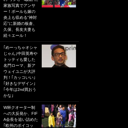
家族写真でアンサ
PKにイタリア代表
ー！ボールも嫁の
GKも成す術なし！
炎上も収める“神対
｢ノーチャンスすぎ
応”に新婚の板倉、
るわ｣｢綺世のPKの
久保、長友夫妻も
上手さは世界屈指
続々エール！
かも｣
｢めーっちゃオシャ
｢また敬斗が魚に
じゃん｣中田英寿や
笑｣菅原由勢がW杯
トッティも愛した
戦士の夏休み秘蔵
名門ローマ、新ア
ショット公開！ 川
ウェイユニが大評
口春奈と結婚のモ
判！｢カッコいい｣
テ男も登場で｢写真
｢好きなデザイン｣
全部楽しそう｣｢タ
｢今年は2nd買おう
ケの水中かわいす
かな｣
ぎる」
W杯クオーター制
｢セカンドで決まり
への大反発か、FIF
だな｣19歳の日本代
A会長を追い詰めた
表MFが加入したス
｢欧州のボイコッ
ペイン名門、“地中