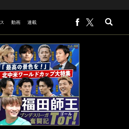
ス
動画
連載
熊崎敬の「路地から始まる処世術」
下田恒幸の「10倍面白くなるサッカー中継の見方」
サッカー批評PHOTOギャラリー「ピッチの焦点」
後藤健生の「蹴球放浪記」
原悦生PHOTOギャラリー「サッカー遠近」
「だれかに言いたくなる記録」
福田師王「ブンデスリーガ奮闘記 Tor!」
大住良之の「この世界のコーナーエリアから」