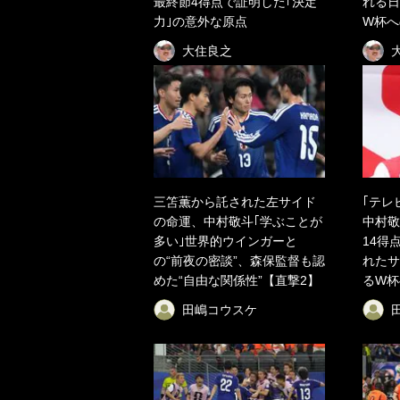
最終節4得点で証明した｢決定
れる日
力｣の意外な原点
W杯へ
大住良之
三笘薫から託された左サイド
｢テレ
の命運、中村敬斗｢学ぶことが
中村敬
多い｣世界的ウインガーと
14得
の“前夜の密談”、森保監督も認
れたサ
めた“自由な関係性”【直撃2】
るW杯
田嶋コウスケ