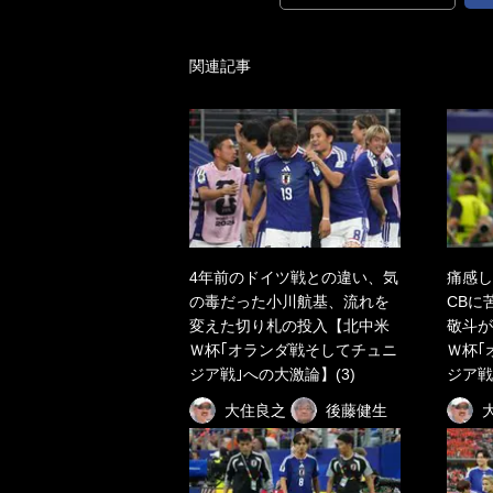
関連記事
4年前のドイツ戦との違い、気
痛感し
の毒だった小川航基、流れを
CBに
変えた切り札の投入【北中米
敬斗が
Ｗ杯｢オランダ戦そしてチュニ
Ｗ杯｢
ジア戦｣への大激論】(3)
ジア戦
大住良之
後藤健生