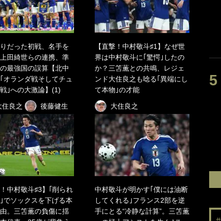
りだった初戦、名手を
【直撃！中村敬斗♯1】なぜ世
上田綺世らの連携、準
界は中村敬斗に｢驚愕｣したの
の最強国の誤算【北中
か？三笘薫との共鳴、レジェ
｢オランダ戦そしてチュ
ンド大住良之も唸る｢異端にし
戦｣への大激論】(1)
て本物｣の才能
大住良之
後藤健生
大住良之
！中村敬斗♯3】｢削られ
中村敬斗が明かす｢僕には油断
｣でソックスを下げる本
してくれる｣フランス2部を逆
由。三笘薫の負傷に揺
手にとる“冷静な計算”。三笘薫