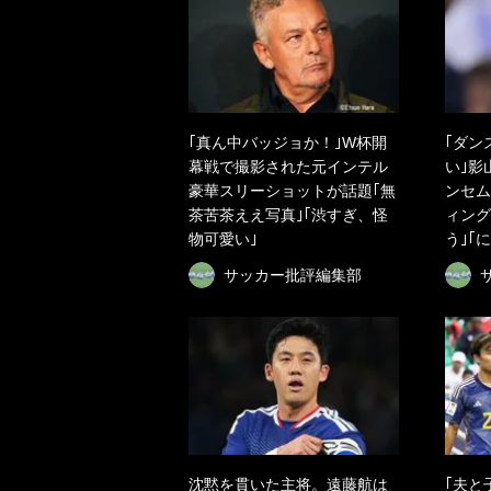
｢真ん中バッジョか！｣W杯開
｢ダン
幕戦で撮影された元インテル
い｣影
豪華スリーショットが話題｢無
ンセム
茶苦茶ええ写真｣｢渋すぎ、怪
ィング
物可愛い｣
う｣｢
サッカー批評編集部
沈黙を貫いた主将。遠藤航は
｢夫と