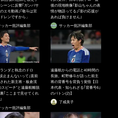
シーンに反響｢ガンバサ
後の現地映像｢影山ちゃんの表
のエモ動画｣｢敬斗は宮
情が物語ってる｣｢影の応援が
ドレンですから」
あれば負けません｣
サッカー批評編集部
サッカー批評編集部
ランダと執念のドロ
遠藤航からの電話と40時間の
｢涙止まんないって｣直前
長旅。町野修斗が語った前主
された新主将・板倉滉
将の背番号を背負う覚悟【日
のスピーチ”と遠藤航離脱
本代表・知られざる｢背番号6｣
裏｢ここまで見せてくれ
のバトン(2)】
｣
了戒美子
サッカー批評編集部