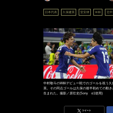
日本代表
久保建英
堂安律
Ｗ杯
北中
中村敬斗のW杯デビュー戦でのゴールを祝う久
英。その同点ゴールは久保の後半初めての動き
生まれた。撮影／原壮史(Sony α1使用)
ツイート