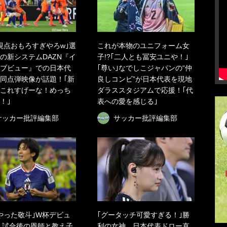
視点おもろすぎやろw｣選
これが本物のユニフォーム女
の新システムDAZN『イ
子!?｢二人とも冨安ユニや！｣
ブビュー』での日本代
｢尊い｣なでしこジャパンの“仲
同点弾映像が話題！｢新
良しコンビ”が日本代表を現地
｢これすげーな！めっち
ダラススタジアムで応援！｢代
！｣
表への愛を感じる｣
サッカー批評編集部
サッカー批評編集部
やった敬斗｣W杯デビュ
｢グータッチ可愛すぎる！｣勝
 試合後の恩師と教え子
利の女神、日本代表ドロー直