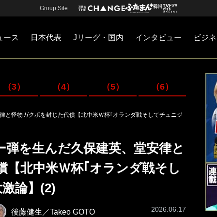
Group Site
ュース
日本代表
Jリーグ・国内
インタビュー
ビジネ
・国内
カー
ネジメント
Jリーグ・国内
戦術
注目選手
海外サッカー
監督
マネー
チームマネジメント
日本代表
（3）
（4）
（5）
（6）
律と怪物ガクポを封じた代償【北中米Ｗ杯｢オランダ戦そしてチュニジ
ー弾を生んだ久保建英、堂安律と
償【北中米Ｗ杯｢オランダ戦そし
論】(2)
2026.06.17
後藤健生／Takeo GOTO