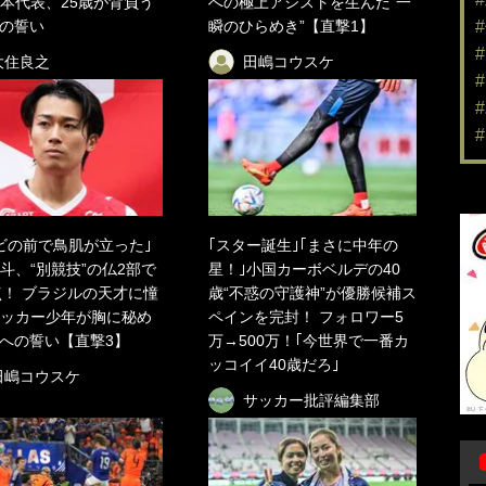
本代表、25歳が背負う
への極上アシストを生んだ“一
の誓い
瞬のひらめき”【直撃1】
大住良之
田嶋コウスケ
ビの前で鳥肌が立った｣
｢スター誕生｣｢まさに中年の
斗、“別競技”の仏2部で
星！｣小国カーボベルデの40
点！ ブラジルの天才に憧
歳“不惑の守護神”が優勝候補ス
ッカー少年が胸に秘め
ペインを完封！ フォロワー5
への誓い【直撃3】
万→500万！｢今世界で一番カ
ッコイイ40歳だろ｣
田嶋コウスケ
サッカー批評編集部