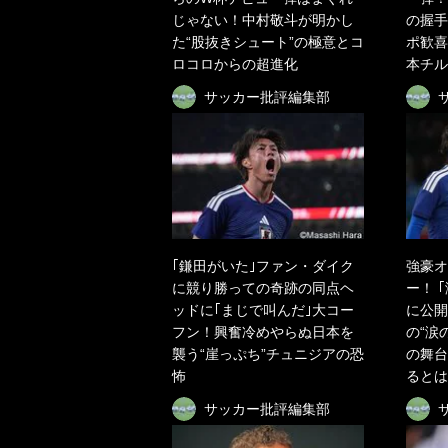
じゃない！中村敬斗が明かし
の握手
た“股抜きシュート”の極意とコ
ポ歓喜
ロコロからの超進化
本チル
サッカー批評編集部
｢鎌田がいた｣ファン・ダイク
強豪オ
に競り勝っての奇跡の同点ヘ
ー！ 
ッドに｢まじで叫んだ｣大コー
に公開
フン！興奮冷めやらぬ日本を
の“涙
襲う“崖っぷち”チュニジアの恐
の舞台
怖
るとは
サッカー批評編集部