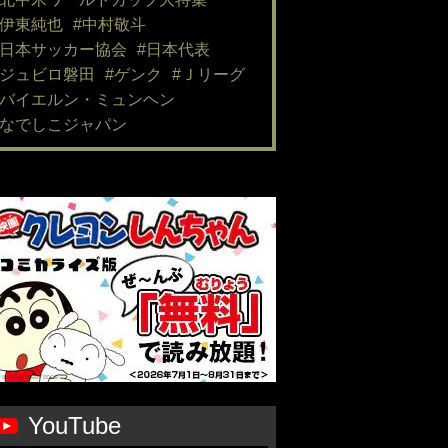
#伊東純也
#中村敬斗
#日本サッカー協会
#日本代表
#ジュビロ磐田
#ゲンク
#Ｊリーグ
#バイエルン・ミュンヘン
#なでしこジャパン
YouTube