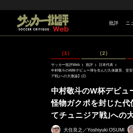
批評
ニ
Jリーグ
戦術
注目選手
海外サッ
監督
マネー
チームマ
日本代表
（1）
（2）
サッカー批評Web
批評
日本代表
中村敬斗のW杯デビュー弾を生んだ久保建英、堂安
ア戦｣への大激論】(2)
中村敬斗のW杯デビュ
怪物ガクポを封じた代
てチュニジア戦｣への大激
大住良之／Yoshiyuki OSUMI