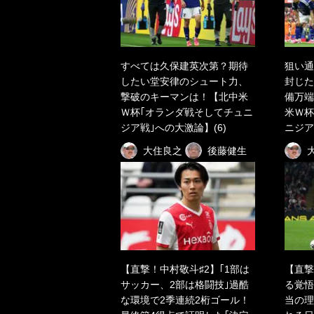
すべては久保建英次第？期待
狙い通
したい堂安律のシュート力、
封じた
撃破のキーマンは！【北中米
備万端
Ｗ杯｢オランダ戦そしてチュニ
米Ｗ杯
ジア戦｣への大激論】(6)
ニジア
大住良之
後藤健生
【直撃！中村敬斗♯2】｢1部は
【直撃
サッカー、2部は格闘技｣過酷
る覚悟
な環境で2季連続2桁ゴール！
当の理