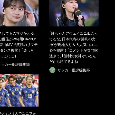
スしてるのマジかわゆ
｢影ちゃんアウェイユニ似合っ
山優佳がW杯用DAZNア
てるな｣日本代表の“勝利の女
新曲MVで笑顔のリフテ
神”が現地入り＆大人気白ユニ
ダンス披露！｢楽しそ
姿を披露！｢コメントが専門家
にっこにこ｣
過ぎて｣｢勝利の女神がいるん
だから勝てるよね｣
サッカー批評編集部
サッカー批評編集部
子どもと3人でユニフォ