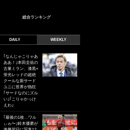
総合ランキング
DAILY
WEEKLY
｢なんじゃこりゃあ
｢光の速さじゃん｣
ああ！｣本田圭佑の
｢えっぐいミドル｣
古巣ミラン、漆黒×
ドイツ名門移籍の
蛍光レッドの超絶
日本代表23歳ボラ
クールな新サード
ンチ、移籍後初ゴ
ユニに世界が熱狂
ールに驚愕！｢見た
｢サードなのにズル
事ないシュートや｣
い｣｢こりゃかっけ
｢聡がどんどん遠く
えわ｣
なっていく」
｢最後の1枚…ワル
｢誰が止めれんねん
ぃゎ〜｣鈴木優磨が
w｣フェイエ上田綺
激勝翌日に写真12
世の“神コース”弾丸