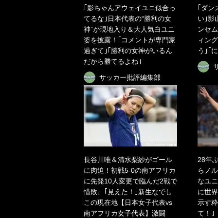
｢影ちゃんアウェイユニ似合っ
｢ダン
てるな｣日本代表の“勝利の女
い｣影
神”が現地入り＆大人気白ユニ
ンセム
姿を披露！｢コメントが専門家
ィング
過ぎて｣｢勝利の女神がいるん
う｣｢
だから勝てるよね｣
サッカー批評編集部
長谷川唯＆清水梨紗がゴール
28年
に肉迫！初戦5-0の南アフリカ
らノル
に先発10人変更で臨んだ2戦で
なユニ
惜敗、｢見えた！｣新生なでし
に世界
この現在地【日本女子代表vs
示す粋
南アフリカ女子代表】激闘
て！｣