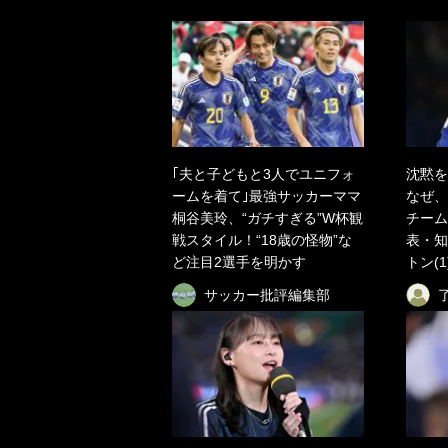
｢夫と子どもと3人でユニフォ
沈黙を
ームを着て｣最強サッカーママ
なぜ、
桐谷美玲、“ガチすぎる”W杯観
チーム
戦スタイル！“18歳の怪物”な
表・知
ど注目2選手を明かす
トン(1
サッカー批評編集部