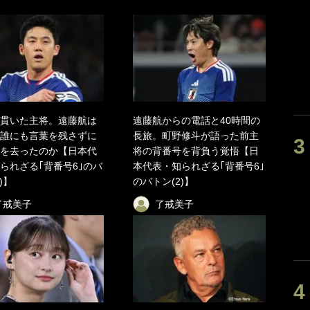
貫いた主将。遠藤航は
遠藤航からの電話と40時間の
誰にも言葉を残さずに
長旅。町野修斗が語った前主
を去ったのか【日本代
将の背番号を背負う覚悟【日
られざる｢背番号6｣のバ
本代表・知られざる｢背番号6｣
)】
のバトン(2)】
了戒美子
了戒美子