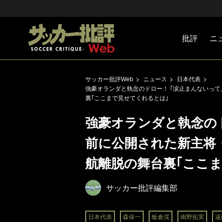
批評
ニ
Jリーグ
戦術
注目選手
海外サッ
監督
マネー
チームマ
日本代表
サッカー批評Web
ニュース
日本代表
強豪オランダと執念のドロー！ ｢涙止まんないって
裏｢ここまで見せてくれるとは｣
強豪オランダと執念のド
前に公開された新主将
航離脱の舞台裏｢ここ
サッカー批評編集部
日本代表
森保一
板倉滉
南野拓実
遠