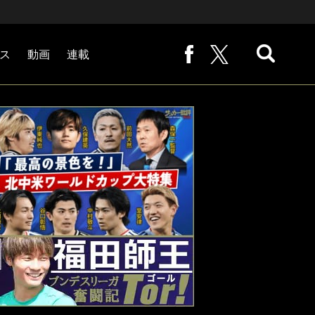
ス
動画
連載
熊崎敬の「路地から始まる処世術」
下田恒幸の「10倍面白くなるサッカー中継の見方」
サッカー批評PHOTOギャラリー「ピッチの焦点」
後藤健生の「蹴球放浪記」
原悦生PHOTOギャラリー「サッカー遠近」
「だれかに言いたくなる記録」
福田師王「ブンデスリーガ奮闘記 Tor!」
大住良之の「この世界のコーナーエリアから」