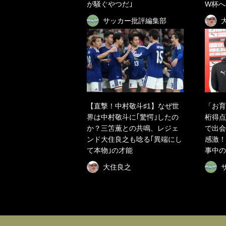
が騒ぐやつだ｣
W杯へ
サッカー批評編集部
【直撃！中村敬斗♯1】なぜ世
「お育
界は中村敬斗に｢驚愕｣したの
桁得点
か？三笘薫との共鳴、レジェ
で出会
ンド大住良之も唸る｢異端にし
感激！
て本物｣の才能
事中の
大住良之