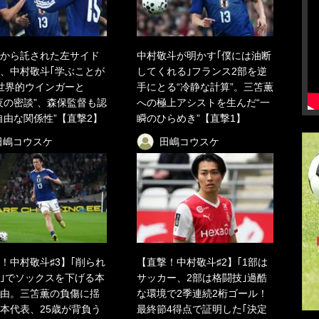
から託された左サイド
中村敬斗が明かす｢僕には油断
、中村敬斗｢学ぶことが
してくれる｣フランス2部を逆
世界的ウインガーと
手にとる“冷静な計算”。三笘薫
夜の密談”、森保監督も認
への極上アシストを生んだ“一
自由な関係性”【直撃2】
瞬のひらめき”【直撃1】
田嶋コウスケ
田嶋コウスケ
！中村敬斗♯3】｢削られ
【直撃！中村敬斗♯2】｢1部は
｣でソックスを下げる本
サッカー、2部は格闘技｣過酷
由。三笘薫の負傷に揺
な環境で2季連続2桁ゴール！
本代表、25歳が背負う
最終節4得点で証明した｢決定