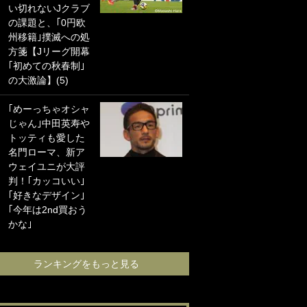
い切れないJクラブ
に“ポケカ”をプレゼ
の課題と、｢0円欧
ント！｢薫の笑顔見
州移籍｣撲滅への処
れてよかった｣｢大
方箋【Jリーグ開幕
喜びのリュテル可
｢初めての秋春制｣
愛すぎ｣
の大激論】(5)
浦和と千葉の首を
｢めーっちゃオシャ
かしげる主力放
じゃん｣中田英寿や
出、柏リカルドの
トッティも愛した
下で新加入2人が化
名門ローマ、新ア
ける！Jリーグに必
ウェイユニが大評
要な外国人選手は
判！｢カッコいい｣
【Jリーグ開幕｢初
｢好きなデザイン｣
めての秋春制｣の大
｢今年は2nd買おう
激論】(4)
かな｣
ランキングをも
ランキングをもっと見る