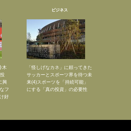
ビジネス
鈴木
「怪しげなカネ」に頼ってきた
枚投
サッカーとスポーツ界を待つ未
に興
来(4)スポーツを「持続可能」
大なフ
にする「真の投資」の必要性
だけ好