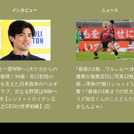
インタビュー
ニュース
う一度W杯へ｣大ケガからの
｢最後の1枚…ワルぃゎ〜｣
復帰！34歳・谷口彰悟の
優磨が激勝翌日に写真12
跡を支えた日本資本のベルギ
稿→渾身の“煽りショット”
クラブ、次なる野望はW杯ベ
奮！｢最後の1枚までの壮
8【シント＝トロイデン立
リ｣｢知念くんのことどん
之CEOの世界戦略】(2)
きなんよｗ｣