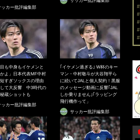
サッカー批評編集部
サッカー批評編集部
目も中身もイケメンと
｢イケメン過ぎる｣ W杯のキー
かよ」日本代表MF中村
マン・中村敬斗が大谷翔平ら
短すぎソックスの理由
に続いてJALと個人契約！黒服
して大反響 中3時代の
のメッセージ動画に反響｢JAL
秘蔵ショットも
しか乗りません｣｢ラッピング
飛行機作って」
サッカー批評編集部
サッカー批評編集部