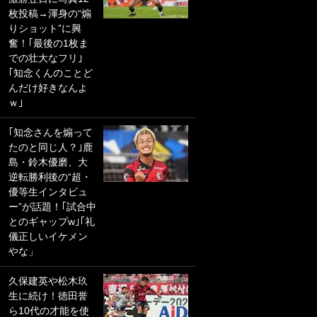
枚投稿→渾身の“煽
PKにイタリア代表
りショット”に興
GKも成す術なし！
奮！｢最後の1枚ま
｢ノーチャンスすぎ
での壮大なフリ｣
るわ｣｢綺世のPKの
｢知念くんのことど
上手さは世界屈指
んだけ好きなんよ
かも｣
ｗ｣
｢また敬斗が魚に
｢知念さんを煽って
笑｣菅原由勢がW杯
たのと同じ人？｣鹿
戦士の夏休み秘蔵
島・鈴木優磨、大
ショット公開！ 川
逆転勝利後の“超・
口春奈と結婚のモ
優等生インタビュ
テ男も登場で｢写真
ー”が話題！｢試合中
全部楽しそう｣｢タ
とのギャップw｣｢礼
ケの水中かわいす
儀正しいイケメン
ぎる」
やな」
｢お土産最高すぎ
久保建英や松木玖
笑｣｢どうやって入
生に続け！徳田誉
手？｣ブライトン帰
ら10代の才能を使
還の三笘薫、同僚