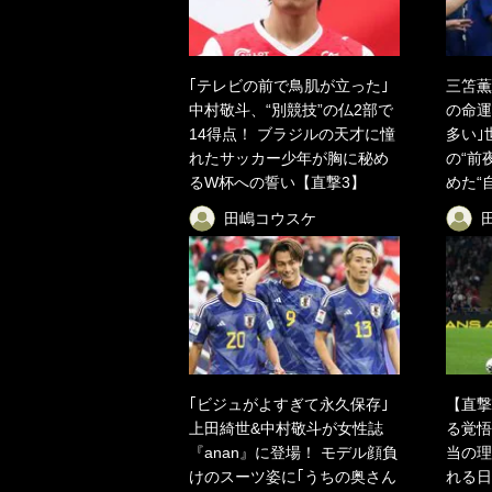
｢テレビの前で鳥肌が立った｣
三笘薫
中村敬斗、“別競技”の仏2部で
の命運
14得点！ ブラジルの天才に憧
多い｣
れたサッカー少年が胸に秘め
の“前
るW杯への誓い【直撃3】
めた“
田嶋コウスケ
｢ビジュがよすぎて永久保存｣
【直撃
上田綺世&中村敬斗が女性誌
る覚悟
『anan』に登場！ モデル顔負
当の理
けのスーツ姿に｢うちの奥さん
れる日