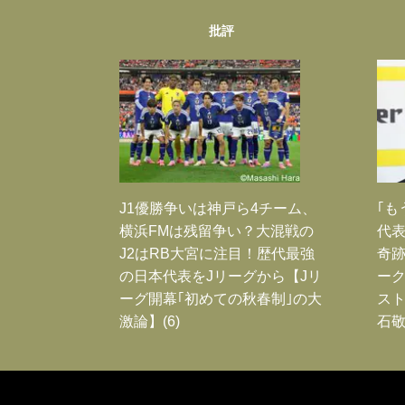
批評
J1優勝争いは神戸ら4チーム、
｢も
横浜FMは残留争い？大混戦の
代表
J2はRB大宮に注目！歴代最強
奇
の日本代表をJリーグから【Jリ
ー
ーグ開幕｢初めての秋春制｣の大
スト
激論】(6)
石敬