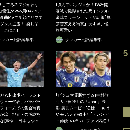
スしてるのマジかわゆ
｢真ん中バッジョか！｣W杯開
山優佳がW杯用DAZNア
幕戦で撮影された元インテル
新曲MVで笑顔のリフテ
豪華スリーショットが話題｢無
ダンス披露！｢楽しそ
茶苦茶ええ写真｣｢渋すぎ、怪
にっこにこ｣
物可愛い｣
サッカー批評編集部
サッカー批評編集部
ぶりW杯出場ハーランド
｢ビジュ大優勝すぎる｣中村敬
ウェー代表、バラバラ
斗＆上田綺世の『anan』撮
フォームでの集合写真
影“裏側ムービー”公開！｢もは
が涙！地元への感謝を
やモデル｣の敬斗と｢トレンデ
な演出に｢日本もやっ
ィ俳優｣の綺世にファン悶絶！