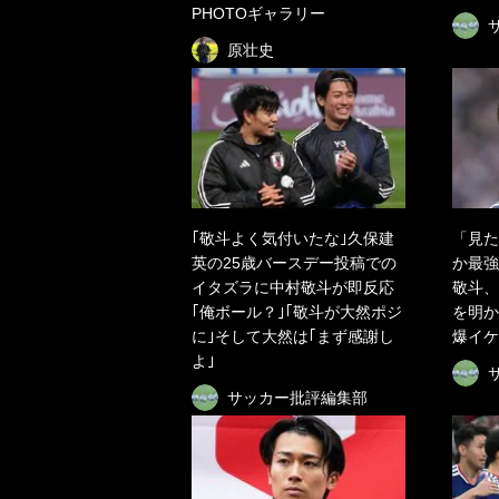
PHOTOギャラリー
原壮史
｢敬斗よく気付いたな｣久保建
「見た
英の25歳バースデー投稿での
か最強
イタズラに中村敬斗が即反応
敬斗、
｢俺ボール？｣｢敬斗が大然ポジ
を明か
に｣そして大然は｢まず感謝し
爆イケ
よ｣
サッカー批評編集部