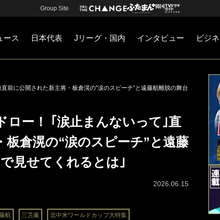
Group Site
ュース
日本代表
Jリーグ・国内
インタビュー
ビジネ
・国内
カー
ネジメント
Jリーグ・国内
戦術
注目選手
海外サッカー
監督
マネー
チームマネジメント
日本代表
｣直前に公開された新主将・板倉滉の“涙のスピーチ”と遠藤航離脱の舞台
ロー！ ｢涙止まんないって｣直
・板倉滉の“涙のスピーチ”と遠藤
まで見せてくれるとは｣
2026.06.15
藤航
三笘薫
北中米ワールドカップ大特集