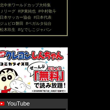
#北中米ワールドカップ大特集
#Ｊリーグ
#伊東純也
#中村敬斗
#日本サッカー協会
#日本代表
#ジュビロ磐田
#ベガルタ仙台
#松木玖生
#なでしこジャパン
YouTube