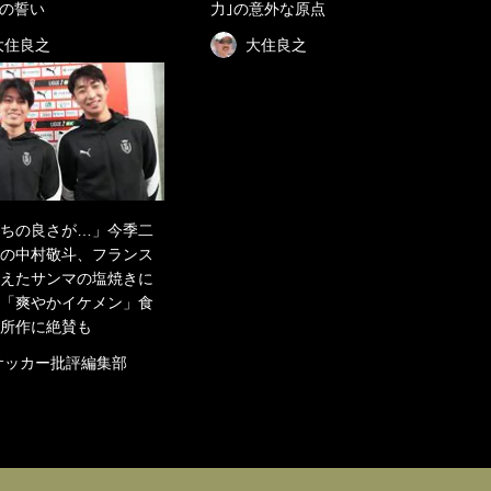
の誓い
力｣の意外な原点
大住良之
大住良之
ちの良さが…」今季二
の中村敬斗、フランス
えたサンマの塩焼きに
「爽やかイケメン」食
所作に絶賛も
サッカー批評編集部