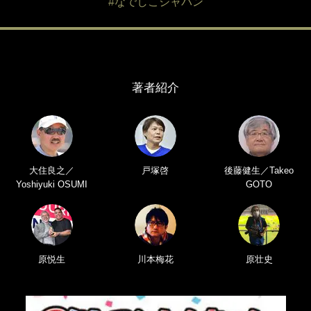
#なでしこジャパン
著者紹介
大住良之／
戸塚啓
後藤健生／Takeo
Yoshiyuki OSUMI
GOTO
原悦生
川本梅花
原壮史