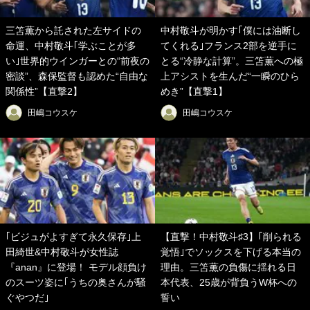
三笘薫から託された左サイドの
中村敬斗が明かす｢僕には油断し
命運、中村敬斗｢学ぶことが多
てくれる｣フランス2部を逆手に
い｣世界的ウインガーとの“前夜の
とる“冷静な計算”。三笘薫への極
密談”、森保監督も認めた“自由な
上アシストを生んだ“一瞬のひら
関係性”【直撃2】
めき”【直撃1】
田嶋コウスケ
田嶋コウスケ
｢ビジュがよすぎて永久保存｣上
【直撃！中村敬斗♯3】｢削られる
田綺世&中村敬斗が女性誌
覚悟｣でソックスを下げる本当の
『anan』に登場！ モデル顔負け
理由。三笘薫の負傷に揺れる日
のスーツ姿に｢うちの奥さんが騒
本代表、25歳が背負うW杯への
ぐやつだ｣
誓い