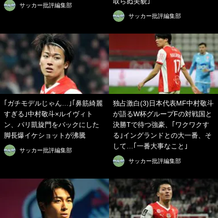
取らぬ美貌｣
サッカー批評編集部
サッカー批評編集部
｢ガチモデルじゃん…｣｢鼻筋綺麗
独占激白(3)日本代表MF中村敬斗
すぎる｣中村敬斗×ルイヴィト
が語るW杯グループFの対戦国と
ン、パリ凱旋門をバックにした
決勝Tで待つ強豪、｢ワクワクす
脚長爆イケショットが沸騰
る｣イングランドとの大一番、そ
して…｢一番大事なこと｣
サッカー批評編集部
サッカー批評編集部