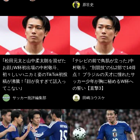
原壮史
｢松田元太と山中柔太朗を混ぜた
｢テレビの前で鳥肌が立った｣中
お顔｣W杯初出場の中村敬斗、
村敬斗、“別競技”の仏2部で14得
初々しいハニカミ姿のTikTok初投
点！ ブラジルの天才に憧れたサ
稿が沸騰！｢顔が良すぎて話入っ
ッカー少年が胸に秘めるW杯へ
てこない｣
の誓い【直撃3】
サッカー批評編集部
田嶋コウスケ