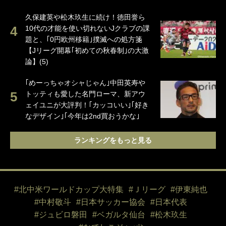
久保建英や松木玖生に続け！徳田誉ら
10代の才能を使い切れないJクラブの課
題と、｢0円欧州移籍｣撲滅への処方箋
【Jリーグ開幕｢初めての秋春制｣の大激
論】(5)
｢めーっちゃオシャじゃん｣中田英寿や
トッティも愛した名門ローマ、新アウ
ェイユニが大評判！｢カッコいい｣｢好き
なデザイン｣｢今年は2nd買おうかな｣
ランキングをもっと見る
#北中米ワールドカップ大特集
#Ｊリーグ
#伊東純也
#中村敬斗
#日本サッカー協会
#日本代表
#ジュビロ磐田
#ベガルタ仙台
#松木玖生