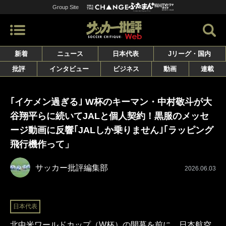
Group Site
新着
ニュース
日本代表
Jリーグ・国内
批評
インタビュー
ビジネス
動画
連載
｢イケメン過ぎる｣ W杯のキーマン・中村敬斗が大
谷翔平らに続いてJALと個人契約！黒服のメッセ
ージ動画に反響｢JALしか乗りません｣｢ラッピング
飛行機作って」
サッカー批評編集部
2026.06.03
日本代表
北中米ワールドカップ（W杯）の開幕を前に、日本航空