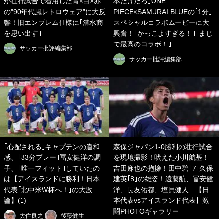
が壮行試合で着用した青×白×赤
本だけだろ｣ONE
の"90年代風レトロウェア”に大反
PIECE×SAMURAI BLUEの｢1分｣
響！旧エンブレム仕様に｢清水商
スペシャルコラボムービーに大
を思い出す｣
興奮！｢かっこよすぎる！｣｢まじ
で最高のコラボ！｣
サッカー批評編集部
サッカー批評編集部
｢心配される｣キャプテンの違和
森保ジャパン1-0勝利の壮行試合
感、｢83分プレー｣冨安健洋の調
を現地撮影！吠えた小川航基！
子、｢唯一フィット｣していたの
吉田麻也の抱擁！田中碧｢7｣久保
は【アイスランドに勝利！日本
建英｢8｣の雄姿！遠藤航、冨安健
代表｢北中米W杯へ！｣の大激
洋、長友佑都、塩貝健人…【日
論】(1)
本代表vsアイスランド代表】激
闘PHOTOギャラリー
大住良之
後藤健生