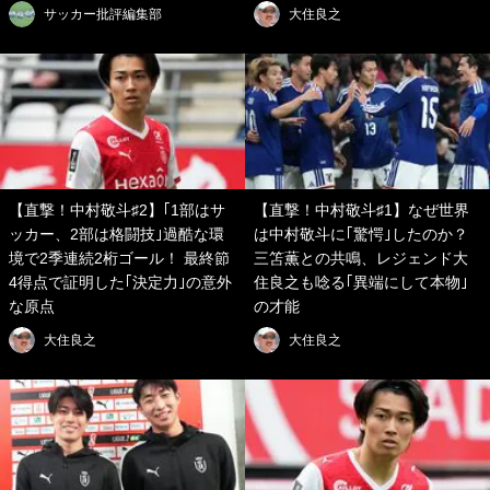
サッカー批評編集部
大住良之
【直撃！中村敬斗♯2】｢1部はサ
【直撃！中村敬斗♯1】なぜ世界
ッカー、2部は格闘技｣過酷な環
は中村敬斗に｢驚愕｣したのか？
境で2季連続2桁ゴール！ 最終節
三笘薫との共鳴、レジェンド大
4得点で証明した｢決定力｣の意外
住良之も唸る｢異端にして本物｣
な原点
の才能
大住良之
大住良之