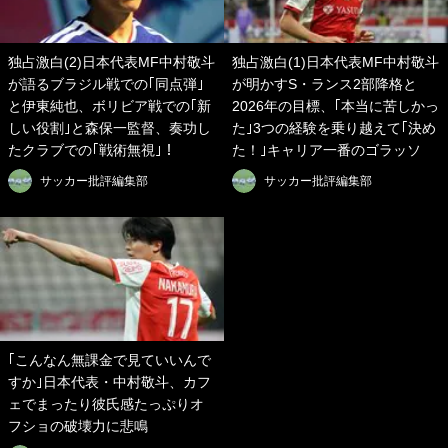
独占激白(2)日本代表MF中村敬斗
独占激白(1)日本代表MF中村敬斗
が語るブラジル戦での｢同点弾｣
が明かすS・ランス2部降格と
と伊東純也、ボリビア戦での｢新
2026年の目標、｢本当に苦しかっ
しい役割｣と森保一監督、奏功し
た｣3つの経験を乗り越えて｢決め
たクラブでの｢戦術無視｣！
た！｣キャリア一番のゴラッソ
サッカー批評編集部
サッカー批評編集部
｢こんなん無課金で見ていいんで
すか｣日本代表・中村敬斗、カフ
ェでまったり彼氏感たっぷりオ
フショの破壊力に悲鳴