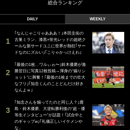
総合ランキング
DAILY
WEEKLY
｢なんじゃこりゃあああ！｣本田圭佑の
古巣ミラン、漆黒×蛍光レッドの超絶ク
ールな新サードユニに世界が熱狂｢サー
ドなのにズルい｣｢こりゃかっけえわ｣
｢最後の1枚…ワルぃゎ〜｣鈴木優磨が激
勝翌日に写真12枚投稿→渾身の“煽りシ
ョット”に興奮！｢最後の1枚までの壮大
なフリ｣｢知念くんのことどんだけ好き
なんよｗ｣
｢知念さんを煽ってたのと同じ人？｣鹿
島・鈴木優磨、大逆転勝利後の“超・優
等生インタビュー”が話題！｢試合中と
のギャップw｣｢礼儀正しいイケメンや
な」