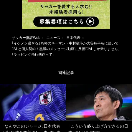
サッカー批評Web
ニュース
日本代表
｢イケメン過ぎる｣ W杯のキーマン・中村敬斗が大谷翔平らに続いて
JALと個人契約！黒服のメッセージ動画に反響｢JALしか乗りません｣
｢ラッピング飛行機作って」
関連記事
｢なんやこのジャージ｣日本代表
｢こういう盛り上げ方できるの日