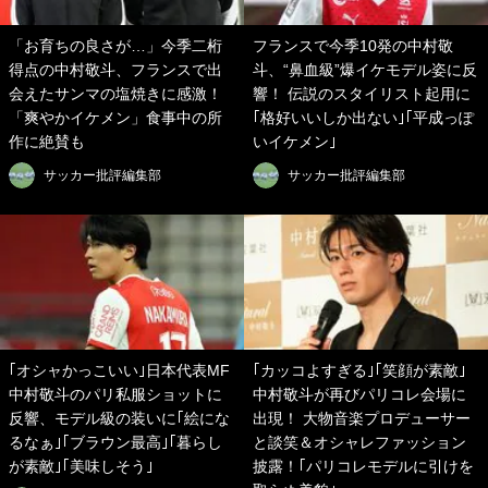
「お育ちの良さが…」今季二桁
フランスで今季10発の中村敬
得点の中村敬斗、フランスで出
斗、“鼻血級”爆イケモデル姿に反
会えたサンマの塩焼きに感激！
響！ 伝説のスタイリスト起用に
「爽やかイケメン」食事中の所
｢格好いいしか出ない｣｢平成っぽ
作に絶賛も
いイケメン｣
サッカー批評編集部
サッカー批評編集部
｢オシャかっこいい｣日本代表MF
｢カッコよすぎる｣｢笑顔が素敵｣
中村敬斗のパリ私服ショットに
中村敬斗が再びパリコレ会場に
反響、モデル級の装いに｢絵にな
出現！ 大物音楽プロデューサー
るなぁ｣｢ブラウン最高｣｢暮らし
と談笑＆オシャレファッション
が素敵｣｢美味しそう｣
披露！｢パリコレモデルに引けを