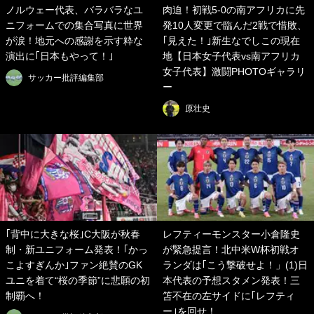
ノルウェー代表、バラバラなユ
肉迫！初戦5-0の南アフリカに先
ニフォームでの集合写真に世界
発10人変更で臨んだ2戦で惜敗、
が涙！地元への感謝を示す粋な
｢見えた！｣新生なでしこの現在
演出に｢日本もやって！｣
地【日本女子代表vs南アフリカ
女子代表】激闘PHOTOギャラリ
サッカー批評編集部
ー
原壮史
｢背中に大きな桜｣C大阪が秋春
レフティーモンスター小倉隆史
制・新ユニフォーム発表！｢かっ
が緊急提言！北中米W杯初戦オ
こよすぎんか｣ファン絶賛のGK
ランダは｢こう撃破せよ！」(1)日
ユニを着て“桜の季節”に悲願の初
本代表の予想スタメン発表！三
制覇へ！
笘不在の左サイドに｢レフティ
ー｣を回せ！