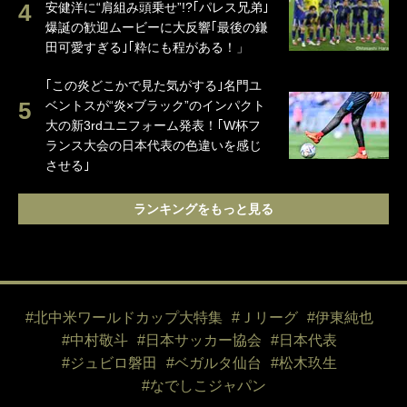
安健洋に“肩組み頭乗せ”!?｢パレス兄弟｣
爆誕の歓迎ムービーに大反響｢最後の鎌
田可愛すぎる｣｢粋にも程がある！」
｢この炎どこかで見た気がする｣名門ユ
ベントスが“炎×ブラック”のインパクト
大の新3rdユニフォーム発表！｢W杯フ
ランス大会の日本代表の色違いを感じ
させる｣
ランキングをもっと見る
#北中米ワールドカップ大特集
#Ｊリーグ
#伊東純也
#中村敬斗
#日本サッカー協会
#日本代表
#ジュビロ磐田
#ベガルタ仙台
#松木玖生
#なでしこジャパン