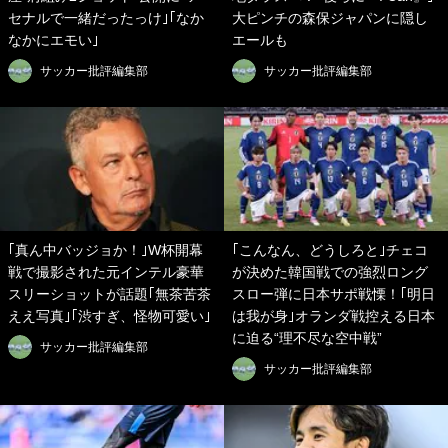
セナルで一緒だったっけ｣｢なか
大ピンチの森保ジャパンに隠し
なかにエモい｣
エールも
サッカー批評編集部
サッカー批評編集部
｢真ん中バッジョか！｣W杯開幕
｢こんなん、どうしろと｣チェコ
戦で撮影された元インテル豪華
が決めた韓国戦での強烈ロング
スリーショットが話題｢無茶苦茶
スロー弾に日本サポ戦慄！｢明日
ええ写真｣｢渋すぎ、怪物可愛い｣
は我が身｣オランダ戦控える日本
に迫る“理不尽な空中戦”
サッカー批評編集部
サッカー批評編集部