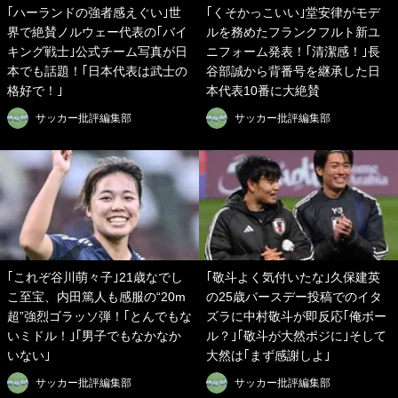
｢ハーランドの強者感えぐい｣世
｢くそかっこいい｣堂安律がモデ
界で絶賛ノルウェー代表の｢バイ
ルを務めたフランクフルト新ユ
キング戦士｣公式チーム写真が日
ニフォーム発表！｢清潔感！｣長
本でも話題！｢日本代表は武士の
谷部誠から背番号を継承した日
格好で！｣
本代表10番に大絶賛
サッカー批評編集部
サッカー批評編集部
｢これぞ谷川萌々子｣21歳なでし
｢敬斗よく気付いたな｣久保建英
こ至宝、内田篤人も感服の“20m
の25歳バースデー投稿でのイタ
超”強烈ゴラッソ弾！｢とんでもな
ズラに中村敬斗が即反応｢俺ボー
いミドル！｣｢男子でもなかなか
ル？｣｢敬斗が大然ポジに｣そして
いない｣
大然は｢まず感謝しよ｣
サッカー批評編集部
サッカー批評編集部