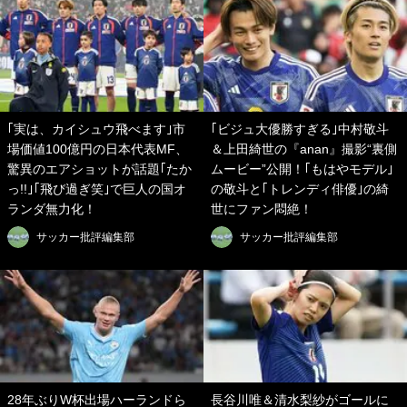
｢実は、カイシュウ飛べます｣市
｢ビジュ大優勝すぎる｣中村敬斗
場価値100億円の日本代表MF、
＆上田綺世の『anan』撮影“裏側
驚異のエアショットが話題｢たか
ムービー”公開！｢もはやモデル｣
っ!!｣｢飛び過ぎ笑｣で巨人の国オ
の敬斗と｢トレンディ俳優｣の綺
ランダ無力化！
世にファン悶絶！
サッカー批評編集部
サッカー批評編集部
28年ぶりW杯出場ハーランドら
長谷川唯＆清水梨紗がゴールに