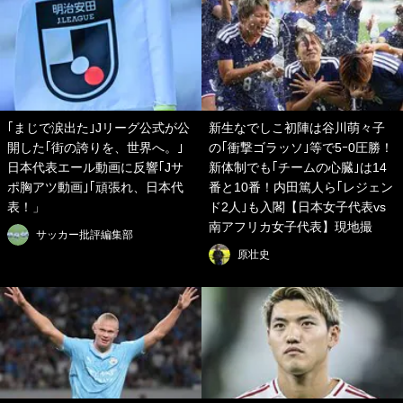
｢まじで涙出た｣Jリーグ公式が公
新生なでしこ初陣は谷川萌々子
開した｢街の誇りを、世界へ。｣
の｢衝撃ゴラッソ｣等で5ｰ0圧勝！
日本代表エール動画に反響｢Jサ
新体制でも｢チームの心臓｣は14
ポ胸アツ動画｣｢頑張れ、日本代
番と10番！内田篤人ら｢レジェン
表！」
ド2人｣も入閣【日本女子代表vs
南アフリカ女子代表】現地撮
サッカー批評編集部
原壮史