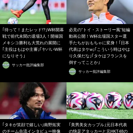
｢待って！またレッド!?｣W杯開幕
必見の“トイ・ストーリー風”短編
戦で前代未聞の退場3人！開催国
動画公開！W杯出場国スター選
メキシコ勝利も大荒れの展開に
手たちがおもちゃに変身！｢日本
｢主役はもはや主審｣｢ヤバいW杯
代表はタケw｣｢こういう時はやは
になりそう｣
り久保だな｣｢タケはフランスを
倒すってことか｣
サッカー批評編集部
サッカー批評編集部
｢タキが笑顔で嬉しい｣南野拓実
｢美男美女カップル｣元日本代表
のチーム合流インタビュー映像
の快足アタッカーと元HKT48の