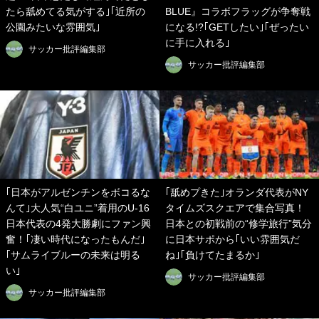
たら舐めてる気がする｣｢近所の
BLUE』コラボフラッグが争奪戦
公園みたいな雰囲気｣
になる!?｢GETしたい｣｢ぜったい
に手に入れる｣
サッカー批評編集部
サッカー批評編集部
｢日本がアルゼンチンをボコるな
｢舐めプきた｣オランダ代表がNY
んて｣大人気“白ユニ”着用のU-16
タイムズスクエアで集合写真！
日本代表の4発大勝劇にファン興
日本との初戦前の“修学旅行”気分
奮！｢凄い時代になったもんだ｣
に日本サポから｢いい雰囲気だ
｢サムライブルーの未来は明る
ね｣｢負けてたまるか｣
い｣
サッカー批評編集部
サッカー批評編集部