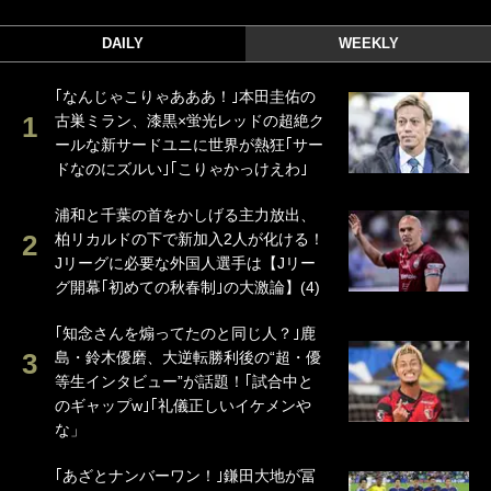
DAILY
WEEKLY
｢なんじゃこりゃあああ！｣本田圭佑の
古巣ミラン、漆黒×蛍光レッドの超絶ク
ールな新サードユニに世界が熱狂｢サー
ドなのにズルい｣｢こりゃかっけえわ｣
浦和と千葉の首をかしげる主力放出、
柏リカルドの下で新加入2人が化ける！
Jリーグに必要な外国人選手は【Jリー
グ開幕｢初めての秋春制｣の大激論】(4)
｢知念さんを煽ってたのと同じ人？｣鹿
島・鈴木優磨、大逆転勝利後の“超・優
等生インタビュー”が話題！｢試合中と
のギャップw｣｢礼儀正しいイケメンや
な」
｢あざとナンバーワン！｣鎌田大地が冨