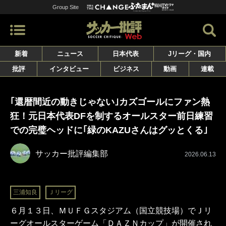
Group Site
新着
ニュース
日本代表
Jリーグ・国内
批評
インタビュー
ビジネス
動画
連載
｢還暦間近の動きじゃない｣カズゴールにファン熱
狂！元日本代表DFを制するオールスター前日練習
での完璧ヘッドに｢緑のKAZUさんはグッとくる｣
サッカー批評編集部
2026.06.13
三浦知良
Ｊリーグ
６月１３日、ＭＵＦＧスタジアム（国立競技場）でＪリ
ーグオールスターゲーム「ＤＡＺＮカップ」が開催され