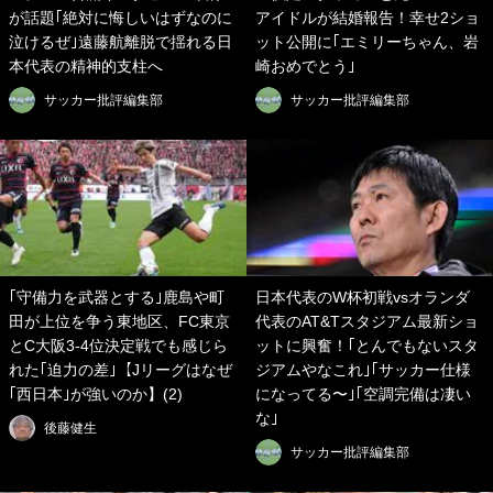
が話題｢絶対に悔しいはずなのに
アイドルが結婚報告！幸せ2ショ
泣けるぜ｣遠藤航離脱で揺れる日
ット公開に｢エミリーちゃん、岩
本代表の精神的支柱へ
崎おめでとう｣
サッカー批評編集部
サッカー批評編集部
｢守備力を武器とする｣鹿島や町
日本代表のW杯初戦vsオランダ
田が上位を争う東地区、FC東京
代表のAT&Tスタジアム最新ショ
とC大阪3-4位決定戦でも感じら
ットに興奮！｢とんでもないスタ
れた｢迫力の差｣【Jリーグはなぜ
ジアムやなこれ｣｢サッカー仕様
｢西日本｣が強いのか】(2)
になってる〜｣｢空調完備は凄い
な｣
後藤健生
サッカー批評編集部