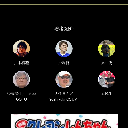
著者紹介
川本梅花
戸塚啓
原壮史
後藤健生／Takeo
大住良之／
原悦生
GOTO
Yoshiyuki OSUMI