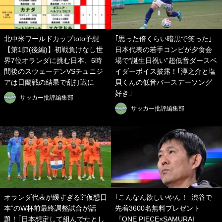
北中米ワールドカップtoto予想
｢思った倍くらい暗黒で笑った｣
【第1節(後編)】初戦負けなし世
日本代表の若手コンビが夕食会
界7位オランダに挑む日本、6時
場で“誕生日祝い”超低音ダースベ
間後のスウェーデンVSチュニジ
イダーボイス披露！｢淳之介と塩
アは日蘭戦の結果で乱打戦に
貝くんの低音バースデーソング
好き｣
サッカー批評編集部
サッカー批評編集部
オランダ代表が緩すぎる⁉“仮想日
｢こんなん欲しいやん！｣渋谷で
本”のW杯前最終調整試合が話
先着3600名無料プレゼント
題！｢日本想定して組んでたとし
『ONE PIECE×SAMURAI