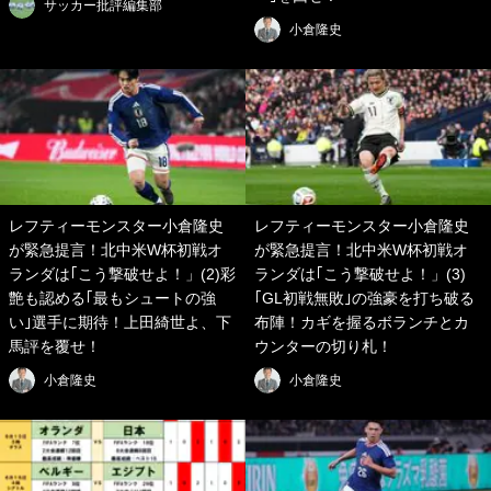
サッカー批評編集部
小倉隆史
レフティーモンスター小倉隆史
レフティーモンスター小倉隆史
が緊急提言！北中米W杯初戦オ
が緊急提言！北中米W杯初戦オ
ランダは｢こう撃破せよ！」(2)彩
ランダは｢こう撃破せよ！」(3)
艶も認める｢最もシュートの強
｢GL初戦無敗｣の強豪を打ち破る
い｣選手に期待！上田綺世よ、下
布陣！カギを握るボランチとカ
馬評を覆せ！
ウンターの切り札！
小倉隆史
小倉隆史