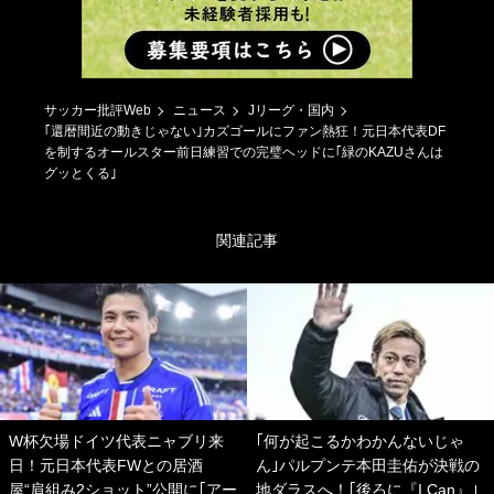
サッカー批評Web
ニュース
Jリーグ・国内
｢還暦間近の動きじゃない｣カズゴールにファン熱狂！元日本代表DF
を制するオールスター前日練習での完璧ヘッドに｢緑のKAZUさんは
グッとくる｣
関連記事
W杯欠場ドイツ代表ニャブリ来
｢何が起こるかわかんないじゃ
日！元日本代表FWとの居酒
ん｣パルプンテ本田圭佑が決戦の
屋“肩組み2ショット”公開に｢アー
地ダラスへ！｢後ろに『I Can』｣