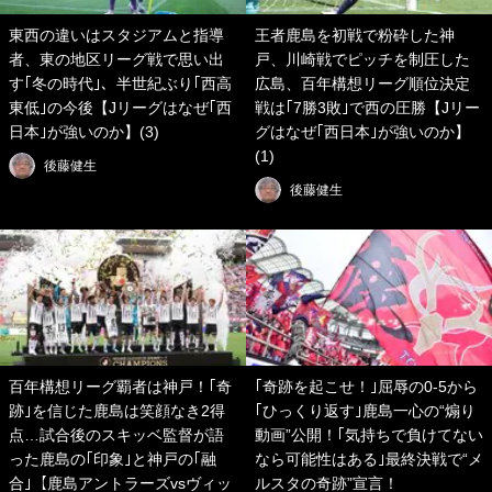
東西の違いはスタジアムと指導
王者鹿島を初戦で粉砕した神
者、東の地区リーグ戦で思い出
戸、川崎戦でピッチを制圧した
す｢冬の時代｣、半世紀ぶり｢西高
広島、百年構想リーグ順位決定
東低｣の今後【Jリーグはなぜ｢西
戦は｢7勝3敗｣で西の圧勝【Jリー
日本｣が強いのか】(3)
グはなぜ｢西日本｣が強いのか】
(1)
後藤健生
後藤健生
百年構想リーグ覇者は神戸！｢奇
｢奇跡を起こせ！｣屈辱の0-5から
跡｣を信じた鹿島は笑顔なき2得
｢ひっくり返す｣鹿島一心の“煽り
点…試合後のスキッベ監督が語
動画”公開！｢気持ちで負けてない
った鹿島の｢印象｣と神戸の｢融
なら可能性はある｣最終決戦で“メ
合｣【鹿島アントラーズvsヴィッ
ルスタの奇跡”宣言！