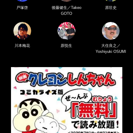
戸塚啓
後藤健生／Takeo
原壮史
GOTO
川本梅花
原悦生
大住良之／
Yoshiyuki OSUMI