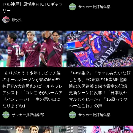
セル神戸】原悦生PHOTOギャラ
サッカー批評編集部
リー
原悦生
｢ありがとう！少年！｣ピッチ脇
「中学生!?」「ヤマルみたいな顔
のボールパーソンが影のMVP!?
しとる」FC東京の15歳MF北原
神戸FW大迫勇也のゴールをプレ
慎の久保建英＆森本貴幸の記録
アシスト！｢コレこそがホームア
更新シーンに反響！「日本版ヤ
ドバンテージ｣｢一生の思い出に
マルじゃねーか」「15歳ってや
なりますね｣
べーなこれ」の声
サッカー批評編集部
サッカー批評編集部