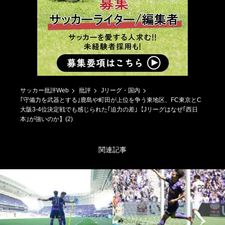
サッカー批評Web
批評
Jリーグ・国内
｢守備力を武器とする｣鹿島や町田が上位を争う東地区、FC東京とC
大阪3-4位決定戦でも感じられた｢迫力の差｣【Jリーグはなぜ｢西日
本｣が強いのか】(2)
関連記事