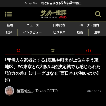
Group Site
新着
ニュース
日本代表
Jリーグ・国内
批評
インタビュー
ビジネス
動画
連載
（1）
（2）
（3）
｢守備力を武器とする｣鹿島や町田が上位を争う東
地区、FC東京とC大阪3-4位決定戦でも感じられた
｢迫力の差｣【Jリーグはなぜ｢西日本｣が強いのか】
(2)
後藤健生／Takeo GOTO
2026.06.12