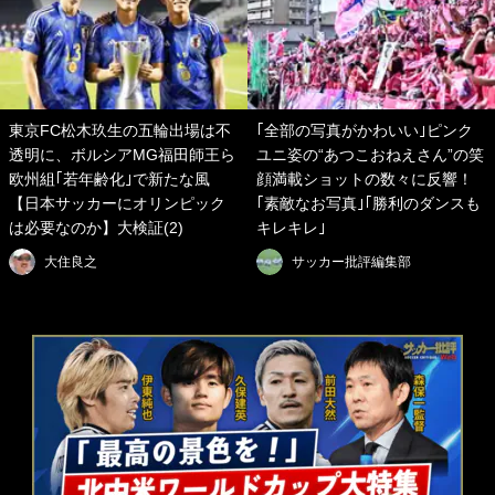
東京FC松木玖生の五輪出場は不
｢全部の写真がかわいい｣ピンク
透明に、ボルシアMG福田師王ら
ユニ姿の“あつこおねえさん”の笑
欧州組｢若年齢化｣で新たな風
顔満載ショットの数々に反響！
【日本サッカーにオリンピック
｢素敵なお写真｣｢勝利のダンスも
は必要なのか】大検証(2)
キレキレ｣
大住良之
サッカー批評編集部