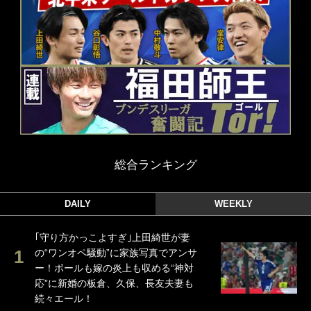
総合ランキング
DAILY
WEEKLY
｢守り方かっこよすぎ｣上田綺世が妻
の“ワンオペ騒動”に家族写真でアンサ
ー！ボールも嫁の炎上も収める“神対
応”に新婚の板倉、久保、長友夫妻も
続々エール！