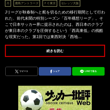
J1
鹿島アントラーズ
ＦＣ東京
セレッソ大阪
Jリーグが秋春制へと舵を切るための移行期間として行わ
れた、前代未聞の特別シーズン「百年構想リーグ」。そ
こで日本サッカー界に提示されたのは、西日本のクラブ
が東日本のクラブを圧倒するという「西高東低」の残酷
な現実だった。第1回では東西対決「西地…
続きを読む
ツイート
シェア
LINEで送る