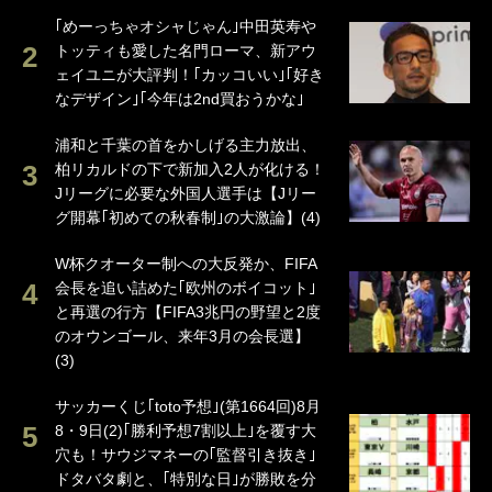
｢めーっちゃオシャじゃん｣中田英寿や
トッティも愛した名門ローマ、新アウ
ェイユニが大評判！｢カッコいい｣｢好き
なデザイン｣｢今年は2nd買おうかな｣
浦和と千葉の首をかしげる主力放出、
柏リカルドの下で新加入2人が化ける！
Jリーグに必要な外国人選手は【Jリー
グ開幕｢初めての秋春制｣の大激論】(4)
W杯クオーター制への大反発か、FIFA
会長を追い詰めた｢欧州のボイコット｣
と再選の行方【FIFA3兆円の野望と2度
のオウンゴール、来年3月の会長選】
(3)
サッカーくじ｢toto予想｣(第1664回)8月
8・9日(2)｢勝利予想7割以上｣を覆す大
穴も！サウジマネーの｢監督引き抜き｣
ドタバタ劇と、｢特別な日｣が勝敗を分