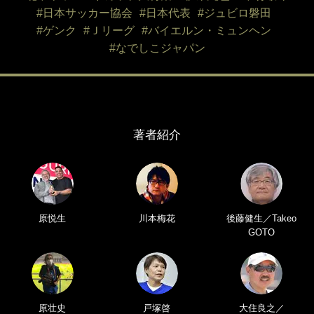
#日本サッカー協会
#日本代表
#ジュビロ磐田
#ゲンク
#Ｊリーグ
#バイエルン・ミュンヘン
#なでしこジャパン
著者紹介
原悦生
川本梅花
後藤健生／Takeo
GOTO
原壮史
戸塚啓
大住良之／