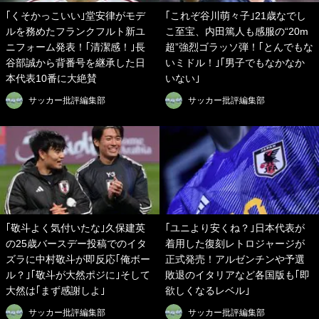
｢くそかっこいい｣堂安律がモデ
｢これぞ谷川萌々子｣21歳なでし
ルを務めたフランクフルト新ユ
こ至宝、内田篤人も感服の“20m
ニフォーム発表！｢清潔感！｣長
超”強烈ゴラッソ弾！｢とんでもな
谷部誠から背番号を継承した日
いミドル！｣｢男子でもなかなか
本代表10番に大絶賛
いない｣
サッカー批評編集部
サッカー批評編集部
｢敬斗よく気付いたな｣久保建英
｢ユニより安くね？｣日本代表が
の25歳バースデー投稿でのイタ
着用した復刻レトロジャージが
ズラに中村敬斗が即反応｢俺ボー
正式発売！アルゼンチンや予選
ル？｣｢敬斗が大然ポジに｣そして
敗退のイタリアなど各国版も｢即
大然は｢まず感謝しよ｣
欲しくなるレベル｣
サッカー批評編集部
サッカー批評編集部