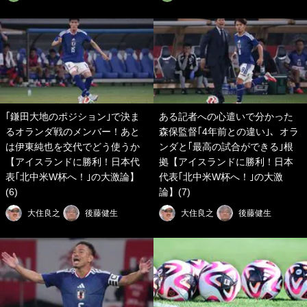
｢鎌田大地のポジション｣で決ま
ある記者への心遣いで分かった
るオランダ戦のメンバー！あと
森保監督｢4年前との違い｣、オラ
は伊東純也を交代でどう使うか
ンダと｢最高の試合ができる｣根
【アイスランドに勝利！日本代
拠【アイスランドに勝利！日本
表｢北中米W杯へ！｣の大激論】
代表｢北中米W杯へ！｣の大激
(6)
論】(7)
大住良之
後藤健生
大住良之
後藤健生