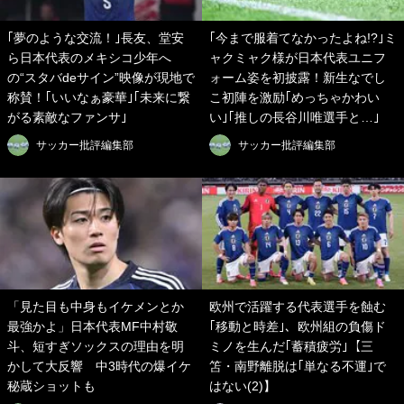
｢夢のような交流！｣長友、堂安
｢今まで服着てなかったよね!?｣ミ
ら日本代表のメキシコ少年へ
ャクミャク様が日本代表ユニフ
の“スタバdeサイン”映像が現地で
ォーム姿を初披露！新生なでし
称賛！｢いいなぁ豪華｣｢未来に繋
こ初陣を激励｢めっちゃかわい
がる素敵なファンサ｣
い｣｢推しの長谷川唯選手と…｣
サッカー批評編集部
サッカー批評編集部
「見た目も中身もイケメンとか
欧州で活躍する代表選手を蝕む
最強かよ」日本代表MF中村敬
｢移動と時差｣、欧州組の負傷ド
斗、短すぎソックスの理由を明
ミノを生んだ｢蓄積疲労｣【三
かして大反響 中3時代の爆イケ
笘・南野離脱は｢単なる不運｣で
秘蔵ショットも
はない(2)】