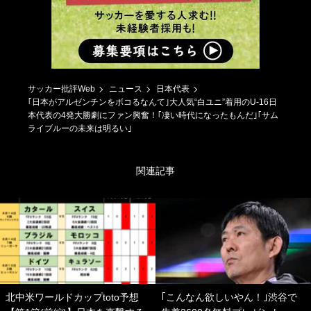
サッカー批評Web
ニュース
日本代表
｢日本がアルゼンチンをボコるなんて｣大人気“白ユニ”着用のU-16日
本代表の4発大勝劇にファン興奮！｢凄い時代になったもんだ｣｢サム
ライブルーの未来は明るい｣
関連記事
北中米ワールドカップtoto予想
｢こんなん欲しいやん！｣渋谷で