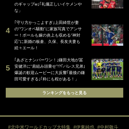
のギャップw｣｢礼儀正しいイケメンや
な」
｢守り方かっこよすぎ｣上田綺世が妻
の“ワンオペ騒動”に家族写真でアンサ
ー！ボールも嫁の炎上も収める“神対
応”に新婚の板倉、久保、長友夫妻も
続々エール！
｢あざとナンバーワン！｣鎌田大地が冨
安健洋に“肩組み頭乗せ”!?｢パレス兄弟｣
爆誕の歓迎ムービーに大反響｢最後の鎌
田可愛すぎる｣｢粋にも程がある！」
ランキングをもっと見る
#北中米ワールドカップ大特集
#伊東純也
#中村敬斗