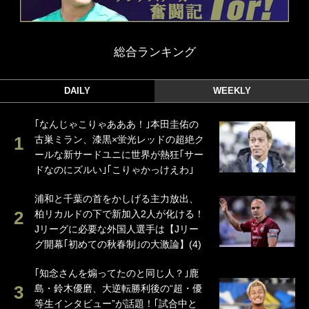
総合ランキング
DAILY
WEEKLY
｢なんじゃこりゃあああ！｣本田圭佑の
古巣ミラン、漆黒×蛍光レッドの超絶ク
ールな新サードユニに世界が熱狂｢サー
ドなのにズルい｣｢こりゃかっけえわ｣
浦和と千葉の首をかしげる主力放出、
柏リカルドの下で新加入2人が化ける！
Jリーグに必要な外国人選手は【Jリー
グ開幕｢初めての秋春制｣の大激論】(4)
｢知念さんを煽ってたのと同じ人？｣鹿
島・鈴木優磨、大逆転勝利後の“超・優
等生インタビュー”が話題！｢試合中と