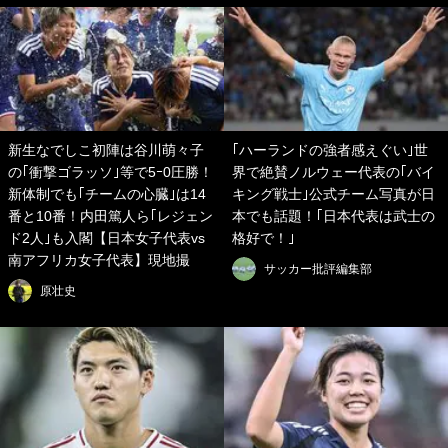
新生なでしこ初陣は谷川萌々子
｢ハーランドの強者感えぐい｣世
の｢衝撃ゴラッソ｣等で5ｰ0圧勝！
界で絶賛ノルウェー代表の｢バイ
新体制でも｢チームの心臓｣は14
キング戦士｣公式チーム写真が日
番と10番！内田篤人ら｢レジェン
本でも話題！｢日本代表は武士の
ド2人｣も入閣【日本女子代表vs
格好で！｣
南アフリカ女子代表】現地撮
サッカー批評編集部
原壮史