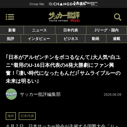
Group Site
新着
ニュース
日本代表
Jリーグ・国内
批評
インタビュー
ビジネス
動画
連載
｢日本がアルゼンチンをボコるなんて｣大人気“白ユ
ニ”着用のU-16日本代表の4発大勝劇にファン興
奮！｢凄い時代になったもんだ｣｢サムライブルーの
未来は明るい｣
サッカー批評編集部
2026.06.09
海外
日本代表
６月７日、日本サッカー協会が主催する国際大会「Ｕ－