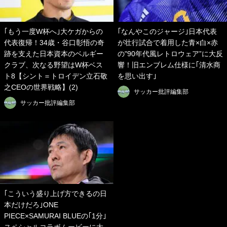
｢もう一度W杯へ｣大ケガからの
｢なんやこのジャージ｣日本代表
代表復帰！34歳・谷口彰悟の奇
が壮行試合で着用した青×白×赤
跡を支えた日本資本のベルギー
の"90年代風レトロウェア”に大反
クラブ、次なる野望はW杯ベス
響！旧エンブレム仕様に｢清水商
ト8【シント＝トロイデン立石敬
を思い出す｣
之CEOの世界戦略】(2)
サッカー批評編集部
サッカー批評編集部
｢こういう盛り上げ方できるの日
本だけだろ｣ONE
PIECE×SAMURAI BLUEの｢1分｣