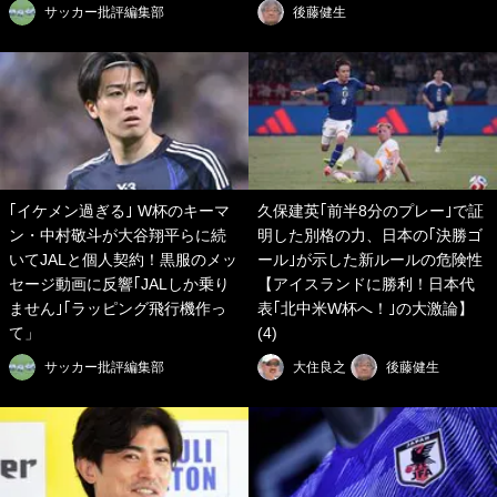
サッカー批評編集部
後藤健生
｢イケメン過ぎる｣ W杯のキーマ
久保建英｢前半8分のプレー｣で証
ン・中村敬斗が大谷翔平らに続
明した別格の力、日本の｢決勝ゴ
いてJALと個人契約！黒服のメッ
ール｣が示した新ルールの危険性
セージ動画に反響｢JALしか乗り
【アイスランドに勝利！日本代
ません｣｢ラッピング飛行機作っ
表｢北中米W杯へ！｣の大激論】
て」
(4)
サッカー批評編集部
大住良之
後藤健生