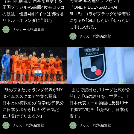
【第1節(前編)】日本を直撃する
先着3600名無料プレゼント
王国ブラジルVS前回4位モロッコ
『ONE PIECE×SAMURAI
の波乱、優勝4回ドイツは初出場
BLUE』コラボフラッグが争奪戦
リトル・オランダに苦戦も
になる!?｢GETしたい｣｢ぜったい
に手に入れる｣
サッカー批評編集部
サッカー批評編集部
｢舐めプきた｣オランダ代表がNY
｢まじで涙出た｣Jリーグ公式が公
タイムズスクエアで集合写真！
開した｢街の誇りを、世界へ。｣
日本との初戦前の“修学旅行”気分
日本代表エール動画に反響｢Jサ
に日本サポから｢いい雰囲気だ
ポ胸アツ動画｣｢頑張れ、日本代
ね｣｢負けてたまるか｣
表！」
サッカー批評編集部
サッカー批評編集部