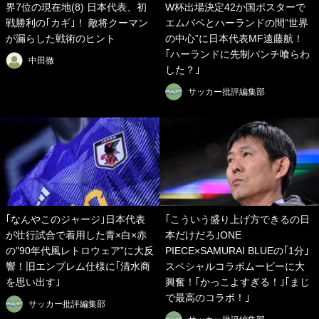
界7位の現在地(8) 日本代表、初
W杯出場決定42か国ポスターで
戦勝利の｢カギ｣！ 敵将クーマン
エムバペとハーランドの間“世界
が漏らした戦術のヒント
の中心”に日本代表MF遠藤航！
｢ハーランドに先制パンチ喰らわ
中田徹
した？｣
サッカー批評編集部
｢なんやこのジャージ｣日本代表
｢こういう盛り上げ方できるの日
が壮行試合で着用した青×白×赤
本だけだろ｣ONE
の"90年代風レトロウェア”に大反
PIECE×SAMURAI BLUEの｢1分｣
響！旧エンブレム仕様に｢清水商
スペシャルコラボムービーに大
を思い出す｣
興奮！｢かっこよすぎる！｣｢まじ
で最高のコラボ！｣
サッカー批評編集部