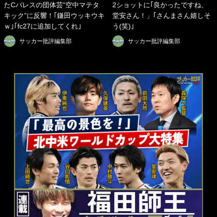
たCパレスの団体芸“空中マテタ
2ショットに｢良かったですね、
キック”に反響！｢鎌田ウッキウキ
堂安さん！」｢さんまさん嬉しそ
ｗ｣｢fc27に追加してくれ｣
う(笑)｣
サッカー批評編集部
サッカー批評編集部