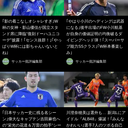
｢影の着こなしオシャレすぎ｣W
｢やはり小川のヘディングは武器
杯の女神・影山優佳が国立スタ
になる｣後半出場のFW小川航基
ンド席に降臨“復刻ドーハユニコ
が自身の価値証明の均衡破るダ
ーデ”披露！｢センス抜群！｣｢やっ
イビングヘッド弾！｢スーパーサ
ぱりW杯には影ちゃんいないと
ブ能力SSクラス｣｢W杯本番楽し
ね｣
み｣
サッカー批評編集部
サッカー批評編集部
｢日本サッカー史に残る名シー
川澄奈穂美は選外も… 新潟Lにア
ン｣偉大なキャプテン吉田麻也へ
イドル『ALB48』爆誕！｢みんな
の”栄光の花道＆万雷の拍手“シー
かわいい｣選手7人のツボる自己