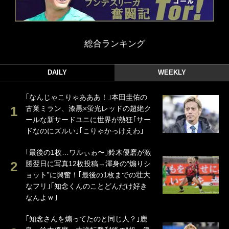
総合ランキング
DAILY
WEEKLY
｢なんじゃこりゃあああ！｣本田圭佑の
古巣ミラン、漆黒×蛍光レッドの超絶ク
ールな新サードユニに世界が熱狂｢サー
ドなのにズルい｣｢こりゃかっけえわ｣
｢最後の1枚…ワルぃゎ〜｣鈴木優磨が激
勝翌日に写真12枚投稿→渾身の“煽りシ
ョット”に興奮！｢最後の1枚までの壮大
なフリ｣｢知念くんのことどんだけ好き
なんよｗ｣
｢知念さんを煽ってたのと同じ人？｣鹿