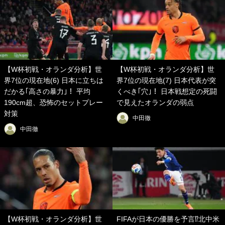
【W杯初戦・オランダ分析】世
【W杯初戦・オランダ分析】世
界7位の現在地(6) 日本に立ちは
界7位の現在地(7) 日本代表が突
だかる｢高さの暴力｣！ 平均
くべき｢穴｣！ 日本戦想定の死闘
190cm超、恐怖のセットプレー
で見えたオランダの弱点
対策
中田徹
中田徹
【W杯初戦・オランダ分析】世
FIFAが日本の優勝を予言⁉北中米