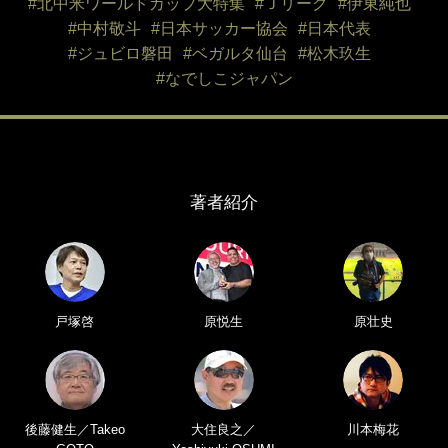
#北中米ワールドカップ大特集
#Ｊリーグ
#伊東純也
#中村敬斗
#日本サッカー協会
#日本代表
#ジュビロ磐田
#ベガルタ仙台
#松木玖生
#なでしこジャパン
著者紹介
戸塚啓
原悦生
原壮史
後藤健生／Takeo
大住良之／
川本梅花