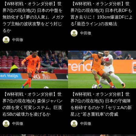
【W杯初戦・オランダ分析】世
【W杯初戦・オランダ分析】世
界7位の現在地(2) 日本の中盤を
界7位の現在地(3) 日本代表DFも
無効化する｢夢の3人衆｣。メガク
置き去りに！ 193cm爆速DFによ
ラブ主軸の波状攻撃をどう封じ
る｢最恐ライン｣の攻略法
るか
中田徹
中田徹
【W杯初戦・オランダ分析】世
【W杯初戦・オランダ分析】世
界7位の現在地(4) 森保ジャパン
界7位の現在地(5) 日本の守備陣
の隙を突く可変システム。巨漢
を粉砕するのか？ ｢セリエAの新
右SBの破壊力を凌げるか
星｣と“若き重戦車”の脅威
中田徹
中田徹