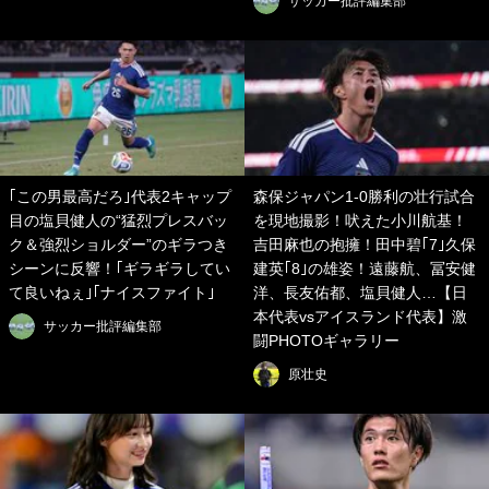
サッカー批評編集部
｢この男最高だろ｣代表2キャップ
森保ジャパン1-0勝利の壮行試合
目の塩貝健人の“猛烈プレスバッ
を現地撮影！吠えた小川航基！
ク＆強烈ショルダー”のギラつき
吉田麻也の抱擁！田中碧｢7｣久保
シーンに反響！｢ギラギラしてい
建英｢8｣の雄姿！遠藤航、冨安健
て良いねぇ｣｢ナイスファイト｣
洋、長友佑都、塩貝健人…【日
本代表vsアイスランド代表】激
サッカー批評編集部
闘PHOTOギャラリー
原壮史