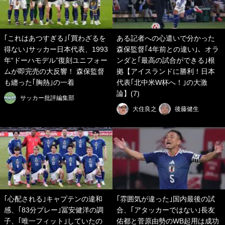
｢これはあつすぎる｣｢買わざるを
ある記者への心遣いで分かった
得ない｣サッカー日本代表、1993
森保監督｢4年前との違い｣、オラ
年“ドーハモデル”復刻ユニフォー
ンダと｢最高の試合ができる｣根
ムが即完売の大反響！ 森保監督
拠【アイスランドに勝利！日本
も纏った｢胸熱｣の一着
代表｢北中米W杯へ！｣の大激
論】(7)
サッカー批評編集部
大住良之
後藤健生
｢心配される｣キャプテンの違和
｢雰囲気が違った｣国内最後の試
感、｢83分プレー｣冨安健洋の調
合、｢アタッカーではない｣長友
子、｢唯一フィット｣していたの
佑都と菅原由勢のWB起用は成功