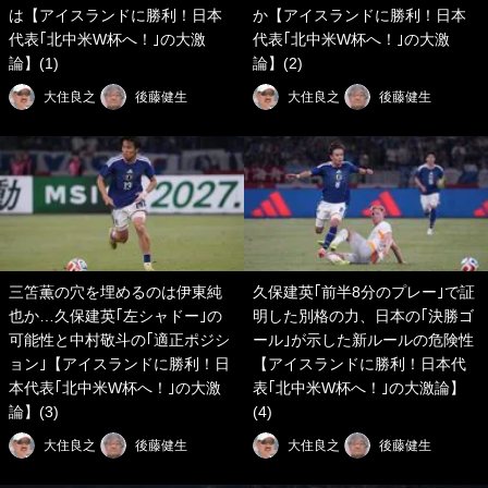
は【アイスランドに勝利！日本
か【アイスランドに勝利！日本
代表｢北中米W杯へ！｣の大激
代表｢北中米W杯へ！｣の大激
論】(1)
論】(2)
大住良之
後藤健生
大住良之
後藤健生
三笘薫の穴を埋めるのは伊東純
久保建英｢前半8分のプレー｣で証
也か…久保建英｢左シャドー｣の
明した別格の力、日本の｢決勝ゴ
可能性と中村敬斗の｢適正ポジシ
ール｣が示した新ルールの危険性
ョン｣【アイスランドに勝利！日
【アイスランドに勝利！日本代
本代表｢北中米W杯へ！｣の大激
表｢北中米W杯へ！｣の大激論】
論】(3)
(4)
大住良之
後藤健生
大住良之
後藤健生