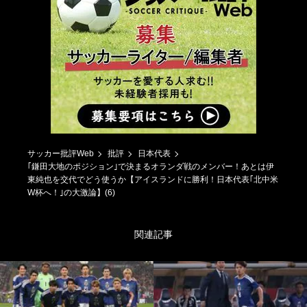
サッカー批評Web
批評
日本代表
｢鎌田大地のポジション｣で決まるオランダ戦のメンバー！あとは伊
東純也を交代でどう使うか【アイスランドに勝利！日本代表｢北中米
W杯へ！｣の大激論】(6)
関連記事