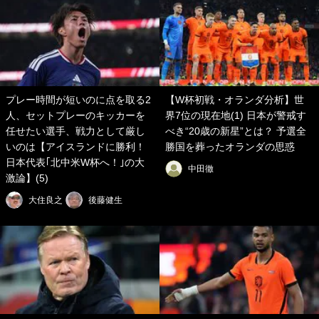
プレー時間が短いのに点を取る2
【W杯初戦・オランダ分析】世
人、セットプレーのキッカーを
界7位の現在地(1) 日本が警戒す
任せたい選手、戦力として厳し
べき“20歳の新星”とは？ 予選全
いのは【アイスランドに勝利！
勝国を葬ったオランダの思惑
日本代表｢北中米W杯へ！｣の大
中田徹
激論】(5)
大住良之
後藤健生