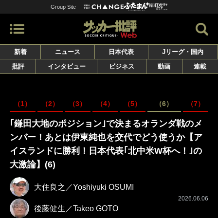
Group Site
新着
ニュース
日本代表
Jリーグ・国内
批評
インタビュー
ビジネス
動画
連載
（1）
（2）
（3）
（4）
（5）
（6）
（7）
｢鎌田大地のポジション｣で決まるオランダ戦のメ
ンバー！あとは伊東純也を交代でどう使うか【ア
イスランドに勝利！日本代表｢北中米W杯へ！｣の
大激論】(6)
大住良之／Yoshiyuki OSUMI
2026.06.06
後藤健生／Takeo GOTO