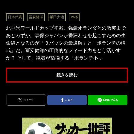
日本代表
冨安健洋
鎌田大地
Ｗ杯
北中米ワールドカップ初戦、強豪オランダとの激突まで
あとわずか。森保ジャパンが番狂わせを起こすための生
命線となるのが「３バックの最適解」と「ボランチの構
成」だ。冨安健洋の圧倒的なフィード力をどう活かす
か？ そして、識者が指摘する「ボランチ不…
続きを読む
ツイート
シェア
LINEで送る