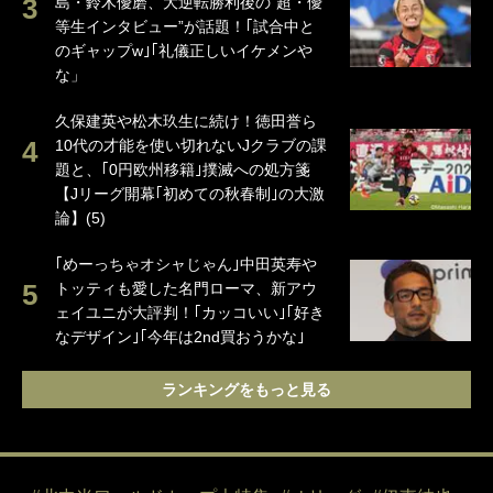
島・鈴木優磨、大逆転勝利後の“超・優
等生インタビュー”が話題！｢試合中と
のギャップw｣｢礼儀正しいイケメンや
な」
久保建英や松木玖生に続け！徳田誉ら
10代の才能を使い切れないJクラブの課
題と、｢0円欧州移籍｣撲滅への処方箋
【Jリーグ開幕｢初めての秋春制｣の大激
論】(5)
｢めーっちゃオシャじゃん｣中田英寿や
トッティも愛した名門ローマ、新アウ
ェイユニが大評判！｢カッコいい｣｢好き
なデザイン｣｢今年は2nd買おうかな｣
ランキングをもっと見る