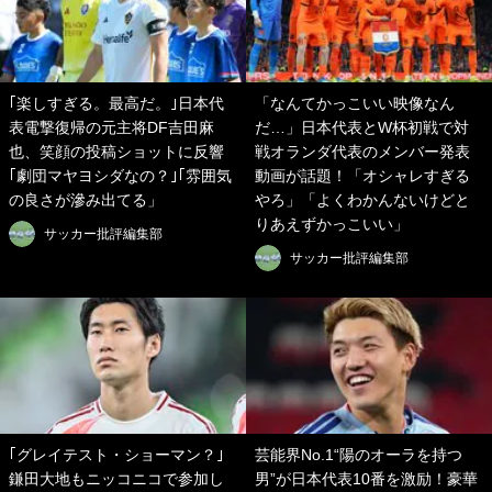
｢楽しすぎる。最高だ。｣日本代
「なんてかっこいい映像なん
表電撃復帰の元主将DF吉田麻
だ…」日本代表とW杯初戦で対
也、笑顔の投稿ショットに反響
戦オランダ代表のメンバー発表
｢劇団マヤヨシダなの？｣｢雰囲気
動画が話題！「オシャレすぎる
の良さが滲み出てる」
やろ」「よくわかんないけどと
りあえずかっこいい」
サッカー批評編集部
サッカー批評編集部
｢グレイテスト・ショーマン？｣
芸能界No.1“陽のオーラを持つ
鎌田大地もニッコニコで参加し
男”が日本代表10番を激励！豪華