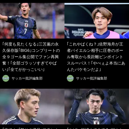
｢何度も見たくなる｣三笘薫の永
｢これやばくね？｣佐野海舟が王
久保存版｢BIG6｣コンプリートの
者バイエルン相手に圧巻のボー
全９ゴール集公開でファン再興
ル奪取から長距離ピンポイント
奮！｢全部ゴラッソすぎてやば
スルーパス！｢やべぇよ本当にあ
い｣｢全てがかっこいい｣
んたバケモンだよ｣
サッカー批評編集部
サッカー批評編集部