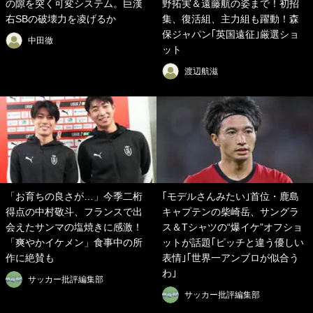
の隙を突く可変システム。巨漢
野拓実＆遠藤航の姿まで！初招
右SBの破壊力を凌げるか
集、復活組、主力組も躍動！森
保ジャパン｢英国遠征｣厳選ショ
中田徹
ット
渡辺航滋
「お育ちの良さが…」今季二桁
｢モデルさんみたい｣首位・鹿島
得点の中村敬斗、フランスで出
キャプテンの柴崎岳、サングラ
会えたサンマの塩焼きに感激！
ス＆Tシャツの“爆イケ”オフショ
「爽やかイケメン」食事中の所
ットが話題｢ピッチと違う優しい
作に絶賛も
表情｣｢世界一アンブロが似合う
わ｣
サッカー批評編集部
サッカー批評編集部