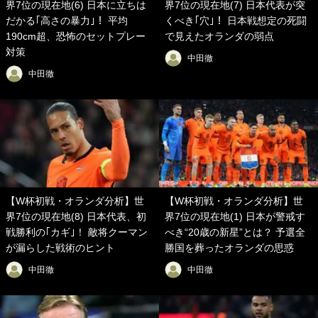
界7位の現在地(6) 日本に立ちは
界7位の現在地(7) 日本代表が突
だかる｢高さの暴力｣！ 平均
くべき｢穴｣！ 日本戦想定の死闘
190cm超、恐怖のセットプレー
で見えたオランダの弱点
対策
中田徹
中田徹
【W杯初戦・オランダ分析】世
【W杯初戦・オランダ分析】世
界7位の現在地(8) 日本代表、初
界7位の現在地(1) 日本が警戒す
戦勝利の｢カギ｣！ 敵将クーマン
べき“20歳の新星”とは？ 予選全
が漏らした戦術のヒント
勝国を葬ったオランダの思惑
中田徹
中田徹