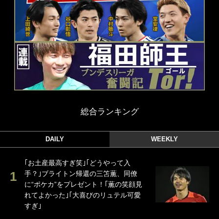
総合ランキング
DAILY
WEEKLY
｢お土産最高すぎ笑｣｢どうやって入
手？｣ブライトン帰還の三笘薫、同僚
に“ポケカ”をプレゼント！｢薫の笑顔見
れてよかった｣｢大喜びのリュテル可愛
すぎ｣