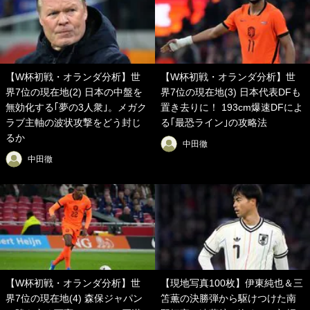
【W杯初戦・オランダ分析】世
【W杯初戦・オランダ分析】世
界7位の現在地(2) 日本の中盤を
界7位の現在地(3) 日本代表DFも
無効化する｢夢の3人衆｣。メガク
置き去りに！ 193cm爆速DFによ
ラブ主軸の波状攻撃をどう封じ
る｢最恐ライン｣の攻略法
るか
中田徹
中田徹
【W杯初戦・オランダ分析】世
【現地写真100枚】伊東純也＆三
界7位の現在地(4) 森保ジャパン
笘薫の決勝弾から駆けつけた南