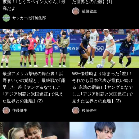
披露！｢もうスペイン人やん｣｢最
た世界との距離】(1)
高だよ｣
後藤健生
サッカー批評編集部
最強アメリカ撃破の舞台裏！浜
W杯優勝時より縮まった｢差｣！
野まいかの覚醒と、最終戦で｢露
それでも日本代表が背負い続け
呈した｣差【ヤング＆なでしこ
る｢永遠の宿命｣【ヤング＆なで
｢アジア制覇と米国遠征｣で見え
しこ｢アジア制覇と米国遠征｣で
た世界との距離】(2)
見えた世界との距離】(3)
後藤健生
後藤健生