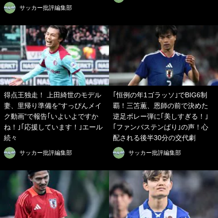
サッカー批評編集部
得点王独走！ 上田綺世のモデル
｢恒例の年1ゴラッソ｣でBIG6制
妻、里帰り準備を“すっぴんメイ
覇！三笘薫、恩師の前で決めた
ク動画”で報告｢いよいよですか
逆足ボレー弾に｢美しすぎる！｣
ね！｣｢応援しています！｣エール
｢ファンバステンばり｣の声！心
続々
配される後半30分の交代劇
サッカー批評編集部
サッカー批評編集部