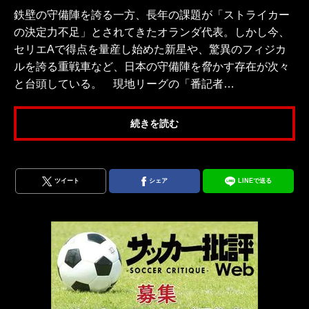
鉄壁の守備陣を誇る一方、長年の課題が「ストライカー
の決定力不足」とされてきたオランダ代表。しかし今、
セリエAで得点を量産し始めた新星や、驚異のフィジカ
ルを誇る重戦車など、日本の守備陣を脅かす存在が次々
と台頭している。 現地リーグの「番記者…
続きを読む
ツイート
シェア
LINEで送る