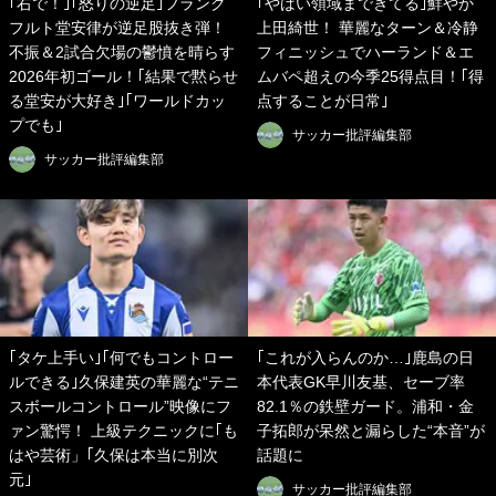
｢右で！｣｢怒りの逆足｣フランク
｢やばい領域まできてる｣鮮やか
フルト堂安律が逆足股抜き弾！
上田綺世！ 華麗なターン＆冷静
不振＆2試合欠場の鬱憤を晴らす
フィニッシュでハーランド＆エ
2026年初ゴール！｢結果で黙らせ
ムバペ超えの今季25得点目！｢得
る堂安が大好き｣｢ワールドカッ
点することが日常｣
プでも｣
サッカー批評編集部
サッカー批評編集部
｢タケ上手い｣｢何でもコントロー
｢これが入らんのか…｣鹿島の日
ルできる｣久保建英の華麗な“テニ
本代表GK早川友基、セーブ率
スボールコントロール”映像にフ
82.1％の鉄壁ガード。浦和・金
ァン驚愕！ 上級テクニックに｢も
子拓郎が呆然と漏らした“本音”が
はや芸術」｢久保は本当に別次
話題に
元｣
サッカー批評編集部