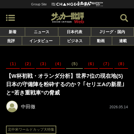
Group Site
新着
ニュース
日本代表
Jリーグ・国内
批評
インタビュー
ビジネス
動画
連載
（1）
（2）
（3）
（4）
（5）
（6）
（7）
（8）
【W杯初戦・オランダ分析】世界7位の現在地(5)
日本の守備陣を粉砕するのか？ ｢セリエAの新星｣
と“若き重戦車”の脅威
中田徹
2026.05.14
北中米ワールドカップ大特集