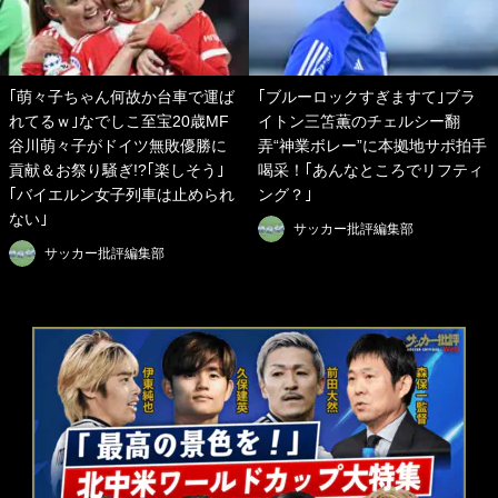
｢萌々子ちゃん何故か台車で運ば
｢ブルーロックすぎますて｣ブラ
れてるｗ｣なでしこ至宝20歳MF
イトン三笘薫のチェルシー翻
谷川萌々子がドイツ無敗優勝に
弄“神業ボレー”に本拠地サポ拍手
貢献＆お祭り騒ぎ!?｢楽しそう｣
喝采！｢あんなところでリフティ
｢バイエルン女子列車は止められ
ング？｣
ない｣
サッカー批評編集部
サッカー批評編集部