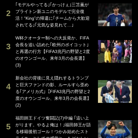
｢モデルやってる｣｢かっけぇ｣三笘薫が
ブライトン新ユニのモデルで完全復
活！“King”の帰還に｢チームから大歓迎
されてる｣｢元気な姿見れて…｣
W杯クオーター制への大反発か、FIFA
会長を追い詰めた｢欧州のボイコット｣
と再選の行方【FIFA3兆円の野望と2度
のオウンゴール、来年3月の会長選】
(3)
新会社の背後に見え隠れするトランプ
と巨大ファンドの影、ルールすら歪め
る｢アメリカ式｣【FIFA3兆円の野望と2
度のオウンゴール、来年3月の会長選】
(2)
福田師王ドイツ奮闘記(7)中編 ｢這い上
がります。やるよ俺は！｣福田師王が語
る移籍後初ゴール！つかみ始めたスト