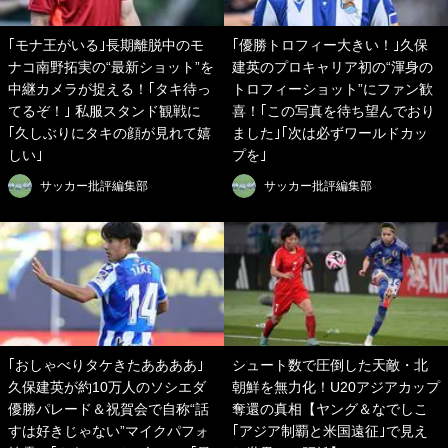
｢モナ王がいる｣長期離脱中のモ
｢優勝トロフィー大きい！｣久保
ナコ南野拓実の“最新ショット”を
建英のプロキャリア初の“渾身の
中継カメラが捉える！｢タキ待っ
トロフィーショット”にファン歓
てるぞ！｣ 私服スタンド観戦に
喜！｢この写真を待ち望んでおり
｢久しぶりにタキの顔が見れて嬉
ました｣｢次は必ずワールドカッ
しい｣
プを｣
サッカー批評編集部
サッカー批評編集部
｢おしゃべりタケきたああああ｣
シュート数で圧倒した天敵・北
久保建英が約10万人のソシエダ
朝鮮を無力化！U20アジアカップ
優勝パレード＆祝賀会で自称“話
奪還の真相【ヤング＆なでしこ
すは好きじゃない”マイクパフォ
｢アジア制覇と米国遠征｣で見え